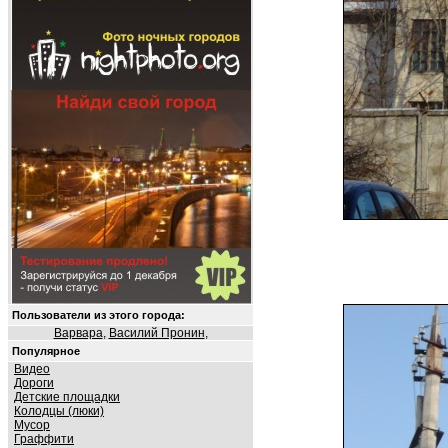
Пользователи из этого города:
Варвара
,
Василий Пронин
,
Популярное
Видео
Дороги
Детские площадки
Колодцы (люки)
Мусор
Граффити