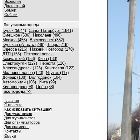
Экология
Долгострой
Бомжи
Собаки
Популярные города
Курск (5844)
Санкт-Петербург (1841)
Смешное (536)
Николаев (498)
Москва (456)
Воскресенск (332)
Курская область (248)
Тверь (219)
Одесса (216)
Нижний Новгород (170)
ДТП (155)
Петропавловск-
Камчатский (153)
Киев (133)
Электроугли (127)
Нерехта (126)
Александровск (123)
Кингисепп (122)
Малоярославец (120)
Якутск (117)
Донецк (108)
Волгодонск (104)
Автомобили (103)
Инта (99)
Кисловодск (98)
Орёл (88)
все города >>
Главная
О проекте
Как исправить ситуацию?
Для участников
Для журналистов
Для оптимизаторов
Для спамеров
Контакты
Форум