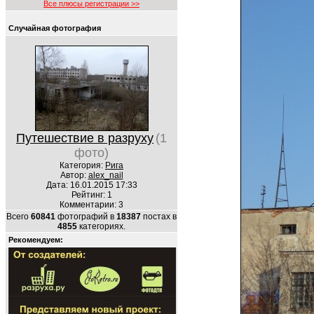
Все плюсы регистрации >>
Случайная фотография
Путешествие в разруху
(1
фото)
Категория:
Рига
Автор:
alex_nail
Дата: 16.01.2015 17:33
Рейтинг: 1
Комментарии: 3
Всего
60841
фотографий в
18387
постах в
4855
категориях.
Рекомендуем: