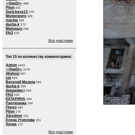
-=SweD=-
489
Piton
431
Gurickaya13
379
Montenegro
328
marina
286
dasha-k
272
Мироныч
236
FAQ
223
Все участники
Топ 15 по количеству комментариев:
Admin
1443
-=SweD=-
1170
46ghost
957
sm
825
Виталий Мазепа
591
dasha-k
355
бакшевист
340
FAQ
318
КАТАРИНА
269
Партизанка
194
Floreo
194
Piton
175
Alexdmm
151
Елена Утоплова
151
Ночка
122
Все участники