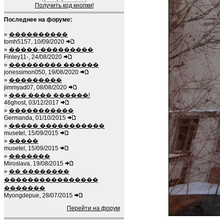
Получить код кнопки!
Последнее на форуме:
»
����������
tomh5157, 10/09/2020
»
�����-���������
Finley11-, 24/08/2020
»
��������� ������
jonessimon050, 19/08/2020
»
���������
jimmyad07, 08/08/2020
»
��� ���� ������!
46ghost, 03/12/2017
»
�����������
Germanda, 01/10/2015
»
����� �����������
musetel, 15/09/2015
»
�����
musetel, 15/09/2015
»
�������
Miroslava, 19/08/2015
»
�� ��������
����������������
�������
Myongdepue, 28/07/2015
Перейти на форум