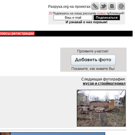
Разруха.org на проектах:
(!)
Подпишись на нашу рассылку
новых
публикаций!
И узнавай о них первым!
люсы регистрации
Следующая фотография:
мусор и стройматериал