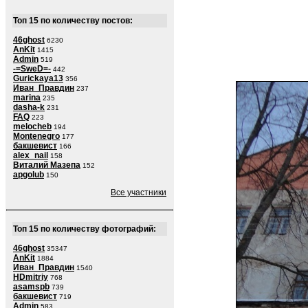
Топ 15 по количеству постов:
46ghost
6230
AnKit
1415
Admin
519
-=SweD=-
442
Gurickaya13
356
Иван_Правдин
237
marina
235
dasha-k
231
FAQ
223
melocheb
194
Montenegro
177
бакшевист
166
alex_nail
158
Виталий Мазепа
152
apgolub
150
Все участники
Топ 15 по количеству фотографий:
46ghost
35347
AnKit
1884
Иван_Правдин
1540
HDmitriy
768
asamspb
739
бакшевист
719
Admin
583