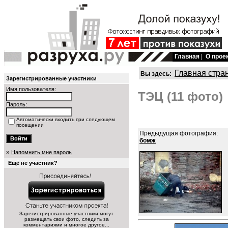
Главная
|
О прое
Главная стра
Вы здесь:
Зарегистрированные участники
Имя пользователя:
ТЭЦ (11 фото)
Пароль:
Автоматически входить при следующем
посещении
Предыдущая фотография:
бомж
»
Напомнить мне пароль
Ещё не участник?
Зарегистрированные участники могут
размещать свои фото, следить за
комментариями и многое другое...