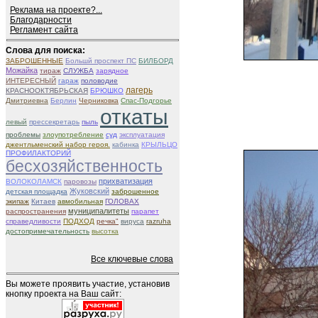
Реклама на проекте?...
Благодарности
Регламент сайта
Слова для поиска:
ЗАБРОШЕННЫЕ
Большй проспект ПС
БИЛБОРД
Можайка
тираж
СЛУЖБА
зарядное
ИНТЕРЕСНЫЙ
гараж
половодие
лагерь
КРАСНООКТЯБРЬСКАЯ
БРЮШКО
Дмитриевна
Берлин
Черниковка
Спас-Подгорье
откаты
левый
прессекретарь
пыль
проблемы
злоупотребление
суд
эксплуатация
джентльменский набор героя.
кабинка
КРЫЛЬЦО
ПРОФИЛАКТОРИЙ
бесхозяйственность
прихватизация
ВОЛОКОЛАМСК
паровозы
Жуковский
детская площадка
заброшенное
экипаж
Китаев
авмобильная
ГОЛОВАХ
муниципалитеты
распространения
парапет
справедливости
ПОДХОД
речка"
вируса
razruha
достопримечательность
высотка
Все ключевые слова
Вы можете проявить участие, установив
кнопку проекта на Ваш сайт: