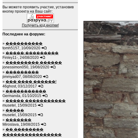
Вы можете проявить участие, установив
кнопку проекта на Ваш сайт:
Получить код кнопки!
Последнее на форуме:
»
����������
tomh5157, 10/09/2020
»
�����-���������
Finley11-, 24/08/2020
»
��������� ������
jonessimon050, 19/08/2020
»
���������
jimmyad07, 08/08/2020
»
��� ���� ������!
46ghost, 03/12/2017
»
�����������
Germanda, 01/10/2015
»
����� �����������
musetel, 15/09/2015
»
�����
musetel, 15/09/2015
»
�������
Miroslava, 19/08/2015
»
�� ��������
����������������