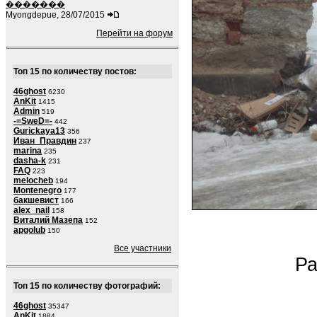
�������
Myongdepue, 28/07/2015
Перейти на форум
Топ 15 по количеству постов:
46ghost
6230
AnKit
1415
Admin
519
-=SweD=-
442
Gurickaya13
356
Иван_Правдин
237
marina
235
dasha-k
231
FAQ
223
melocheb
194
Montenegro
177
бакшевист
166
alex_nail
158
Виталий Мазепа
152
apgolub
150
Все участники
Ра
Топ 15 по количеству фотографий:
46ghost
35347
AnKit
1884