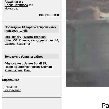
Alexdmm
151
Елена Утоплова
151
Ночка
122
Все участники
Последние 10 зарегистрированных
пользователей:
lork
,
ldmitry
,
Никита Тихонов
,
qwerty51
,
Zhanna
,
Yazz
,
одесит
,
usr80
,
Guasho
,
Козак Рог
,
Только что были на сайте:
46ghost
,
test
,
JemesBond885
,
Прессер
,
antoniok
,
BHop
,
Oldman
,
Pumcha
,
ves
,
Gaw
,
Справочная:
Николаев
Воскресенск
Ра