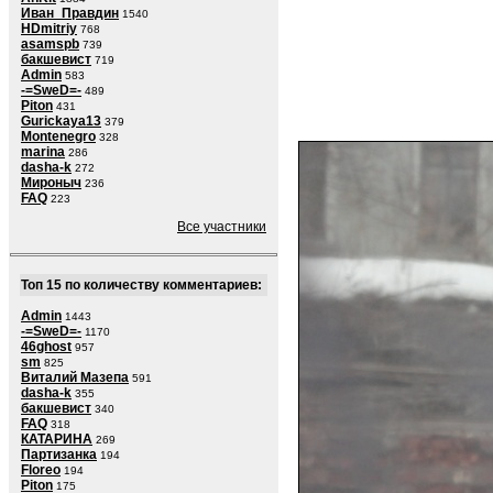
Иван_Правдин
1540
HDmitriy
768
asamspb
739
бакшевист
719
Admin
583
-=SweD=-
489
Piton
431
Gurickaya13
379
Montenegro
328
marina
286
dasha-k
272
Мироныч
236
FAQ
223
Все участники
Топ 15 по количеству комментариев:
Admin
1443
-=SweD=-
1170
46ghost
957
sm
825
Виталий Мазепа
591
dasha-k
355
бакшевист
340
FAQ
318
КАТАРИНА
269
Партизанка
194
Floreo
194
Piton
175