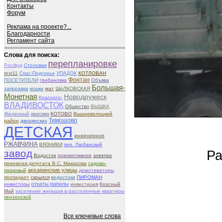
Контакты
Форум
Реклама на проекте?...
Благодарности
Регламент сайта
Слова для поиска:
перепланировке
Росфуд
Столовая
text11
Спас-Подгорье
УПАДОК
КОТЛОВАН
Фонтан
ПОСЕТИТЕЛИ
грибановка
Объява
Большая-
запрравка
кошки
мат
ЩёЛКОВСКАЯ
Монетная
Новодружеск
Красного-
ВЛАДИВОСТОК
Общество
ВЫШКА
Железный
проспек
КОТОВО
Вышневолоцкий
Тимошово
район
дворянских
ДЕТСКАЯ
инженерное
РЖАВЧИНА
ВЯЗНИКИ
пер. Любанский
завод
Ра
Водосток
локомотивное
электро
приемная депутата В.С. Макарова
садово-
архаринские улицы
парковый
демотиваторы
пропадает
скрылся
водостоки
ПИРОМАН
откаты рапилы
инвесторы
инвестиция
Красный
Май
заселение жильцов в расселенные квартиры
пензенской
Все ключевые слова