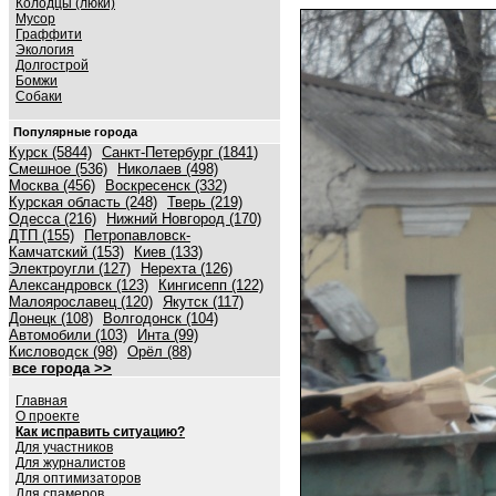
Колодцы (люки)
Мусор
Граффити
Экология
Долгострой
Бомжи
Собаки
Популярные города
Курск (5844)
Санкт-Петербург (1841)
Смешное (536)
Николаев (498)
Москва (456)
Воскресенск (332)
Курская область (248)
Тверь (219)
Одесса (216)
Нижний Новгород (170)
ДТП (155)
Петропавловск-
Камчатский (153)
Киев (133)
Электроугли (127)
Нерехта (126)
Александровск (123)
Кингисепп (122)
Малоярославец (120)
Якутск (117)
Донецк (108)
Волгодонск (104)
Автомобили (103)
Инта (99)
Кисловодск (98)
Орёл (88)
все города >>
Главная
О проекте
Как исправить ситуацию?
Для участников
Для журналистов
Для оптимизаторов
Для спамеров