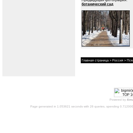
ботанический сад
Главная страница
>
Россия
>
Пск
Powered by
4im
Page generated in 1.053621 seconds with 26 queries, spending 0.71200