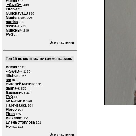
Admin
583
-=SweD=-
489
Piton
431
Gurickaya13
379
Montenegro
328
marina
286
dasha-k
272
Мироныч
236
FAQ
223
Все участники
Топ 15 по количеству комментариев:
Admin
1443
-=SweD=-
1170
46ghost
957
sm
825
Виталий Мазепа
591
dasha-k
355
бакшевист
340
FAQ
318
КАТАРИНА
269
Партизанка
194
Floreo
194
Piton
175
Alexdmm
151
Елена Утоплова
151
Ночка
122
Все участники