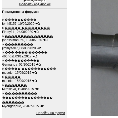
Получить код кнопки!
Последнее на форуме:
»
����������
tomh5157, 10/09/2020
»
�����-���������
Finley11-, 24/08/2020
»
��������� ������
jonessimon050, 19/08/2020
»
���������
jimmyad07, 08/08/2020
»
��� ���� ������!
46ghost, 03/12/2017
»
�����������
Germanda, 01/10/2015
»
����� �����������
musetel, 15/09/2015
»
�����
musetel, 15/09/2015
»
�������
Miroslava, 19/08/2015
»
�� ��������
����������������
�������
Myongdepue, 28/07/2015
Перейти на форум