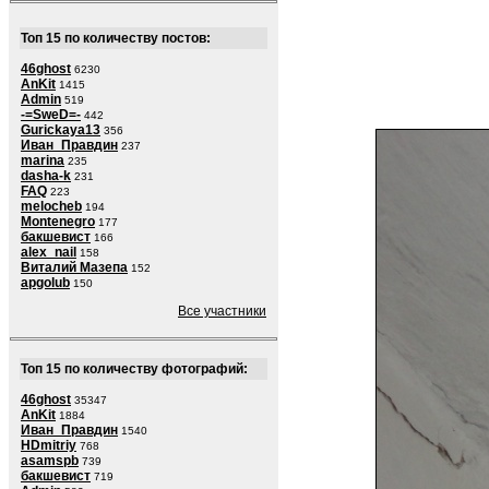
Топ 15 по количеству постов:
46ghost
6230
AnKit
1415
Admin
519
-=SweD=-
442
Gurickaya13
356
Иван_Правдин
237
marina
235
dasha-k
231
FAQ
223
melocheb
194
Montenegro
177
бакшевист
166
alex_nail
158
Виталий Мазепа
152
apgolub
150
Все участники
Топ 15 по количеству фотографий:
46ghost
35347
AnKit
1884
Иван_Правдин
1540
HDmitriy
768
asamspb
739
бакшевист
719