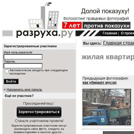
Главная
|
О прое
Главная стра
Вы здесь:
Зарегистрированные участники
Имя пользователя:
жилая квартир
Пароль:
Автоматически входить при следующем
посещении
Предыдущая фотография:
как убирают мусор
»
Напомнить мне пароль
Ещё не участник?
Зарегистрированные участники могут
размещать свои фото, следить за
комментариями и многое другое...