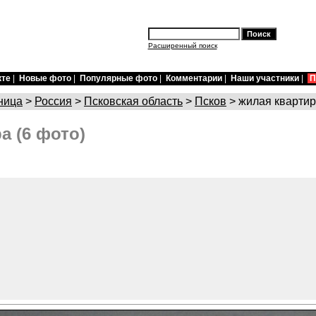
Расширенный поиск
кте
|
Новые фото
|
Популярные фото
|
Комментарии
|
Наши участники
|
П
ница
>
Россия
>
Псковская область
>
Псков
> жилая кварти
а (6 фото)