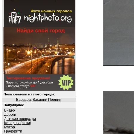
Пользователи из этого города:
Варвара
,
Василий Пронин
,
Популярное
Видео
Дороги
Детские площадки
Колодцы (люки)
Мусор
Граффити