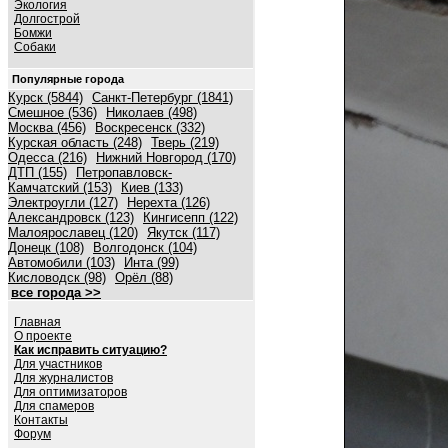
Экология
Долгострой
Бомжи
Собаки
Популярные города
Курск (5844)
Санкт-Петербург (1841)
Смешное (536)
Николаев (498)
Москва (456)
Воскресенск (332)
Курская область (248)
Тверь (219)
Одесса (216)
Нижний Новгород (170)
ДТП (155)
Петропавловск-
Камчатский (153)
Киев (133)
Электроугли (127)
Нерехта (126)
Александровск (123)
Кингисепп (122)
Малоярославец (120)
Якутск (117)
Донецк (108)
Волгодонск (104)
Автомобили (103)
Инта (99)
Кисловодск (98)
Орёл (88)
все города >>
Главная
О проекте
Как исправить ситуацию?
Для участников
Для журналистов
Для оптимизаторов
Для спамеров
Контакты
Форум