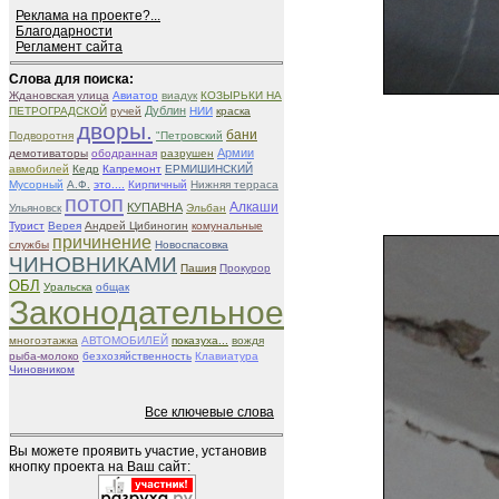
Реклама на проекте?...
Благодарности
Регламент сайта
Слова для поиска:
Ждановская улица
Авиатор
виадук
КОЗЫРЬКИ НА
Дублин
ПЕТРОГРАДСКОЙ
ручей
НИИ
краска
дворы.
бани
Подворотня
"Петровский
Армии
демотиваторы
ободранная
разрушен
авмобилей
Кедр
Капремонт
ЕРМИШИНСКИЙ
Мусорный
А.Ф.
это....
Кирпичный
Нижняя терраса
потоп
Алкаши
КУПАВНА
Ульяновск
Эльбан
Турист
Верея
Андрей Цибиногин
комунальные
причинение
службы
Новоспасовка
ЧИНОВНИКАМИ
Пашия
Прокурор
ОБЛ
Уральска
общак
Законодательное
многоэтажка
АВТОМОБИЛЕЙ
показуха...
вождя
рыба-молоко
безхозяйственность
Клавиатура
Чиновником
Все ключевые слова
Вы можете проявить участие, установив
кнопку проекта на Ваш сайт: