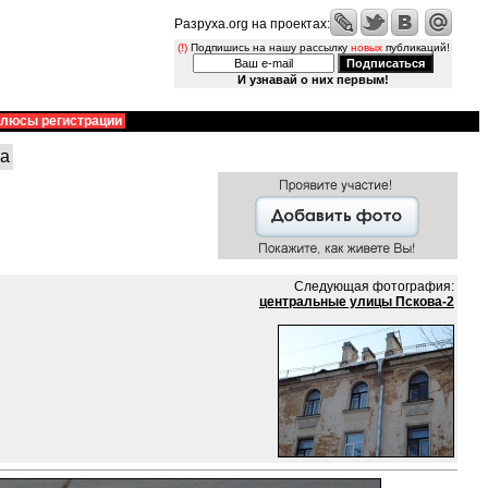
Разруха.org на проектах:
(!)
Подпишись на нашу рассылку
новых
публикаций!
И узнавай о них первым!
люсы регистрации
ра
Следующая фотография:
центральные улицы Пскова-2