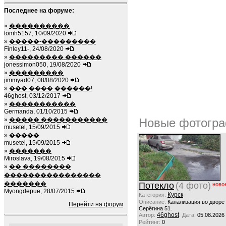
Последнее на форуме:
»
����������
tomh5157, 10/09/2020
»
�����-���������
Finley11-, 24/08/2020
»
��������� ������
jonessimon050, 19/08/2020
»
���������
jimmyad07, 08/08/2020
»
��� ���� ������!
46ghost, 03/12/2017
»
�����������
Germanda, 01/10/2015
»
����� �����������
Новые фотогра
musetel, 15/09/2015
»
�����
musetel, 15/09/2015
»
�������
Miroslava, 19/08/2015
»
�� ��������
����������������
�������
Потекло
(4 фото)
ново
Myongdepue, 28/07/2015
Курск
Категория:
Описание:
Канализация во дворе
Перейти на форум
Серёгина 51.
46ghost
Автор:
Дата:
05.08.2026
Рейтинг:
0