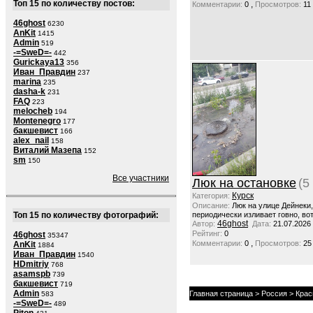
Топ 15 по количеству постов:
,
Комментарии:
0
Просмотров:
11
46ghost
6230
AnKit
1415
Admin
519
-=SweD=-
442
Gurickaya13
356
Иван_Правдин
237
marina
235
dasha-k
231
FAQ
223
melocheb
194
Montenegro
177
бакшевист
166
alex_nail
158
Виталий Мазепа
152
sm
150
Все участники
Люк на остановке
(5
Курск
Категория:
Описание:
Люк на улице Дейнеки
Топ 15 по количеству фотографий:
периодически изливает говно, вот
46ghost
Автор:
Дата:
21.07.2026
Рейтинг:
0
46ghost
35347
,
Комментарии:
0
Просмотров:
25
AnKit
1884
Иван_Правдин
1540
HDmitriy
768
asamspb
739
бакшевист
719
Admin
Главная страница
>
Россия
>
Крас
583
-=SweD=-
489