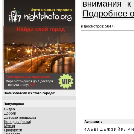
внимания к
Подробнее о
(Просмотров: 5847)
Пользователи из этого города:
Популярное
Видео
Дороги
Детские площадки
Колодцы (люки)
Алфавит:
Мусор
4
А
Б
В
Г
Д
Е
Ж
З
И
Й
К
Л
М
Н
Граффити