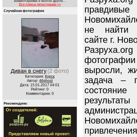
комментариями и многое другое...
Все плюсы регистрации >>
правдив
Случайная фотография
Новомихайло
не найти 
сайте г. Нов
Разруха.o
фотографи
выросли, ж
Диван в снегу
(2 фото)
Категория:
Курск
задача – п
Автор:
46ghost
Дата: 15.01.2017 04:01
состояние 
Рейтинг: 0
Комментарии: 0
резуль
Рекомендуем:
админи
Новомихайл
привлечен