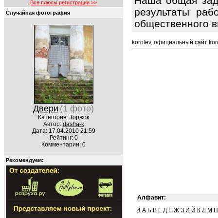
Наша общая зада
Все плюсы регистрации >>
результаты раб
Случайная фотография
общественного в
korolev, официальный сайт kor
Двери
(1 фото)
Категория:
Торжок
Автор:
dasha-k
Дата: 17.04.2010 21:59
Рейтинг: 0
Комментарии: 0
Рекомендуем:
Алфавит:
4
А
Б
В
Г
Д
Е
Ж
З
И
Й
К
Л
М
Н