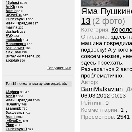
46ghost
6230
AnKit
1415
Яма Пушкин
Admin
519
-=SweD=-
442
13
(2 фото)
Gurickaya13
356
Иван_Правдин
237
marina
235
Корол
Категория:
dasha-k
231
FAQ
Описание:
здесь н
223
melocheb
194
машина повредил
Montenegro
177
бакшевист
166
подвеску! А у ког
alex_nail
158
совсем низкие, не
Виталий Мазепа
152
apgolub
150
здесь проехать.
Все участники
Разьехаться 2 авт
проблематично.
Автор:
Топ 15 по количеству фотографий:
BamMalkavian
Д
46ghost
35347
06.03.2012 00:13
AnKit
1884
Иван_Правдин
1540
Рейтинг:
0
HDmitriy
768
,
asamspb
Комментарии:
1
739
бакшевист
719
Просмотров:
2541
Admin
583
-=SweD=-
489
Piton
431
Gurickaya13
379