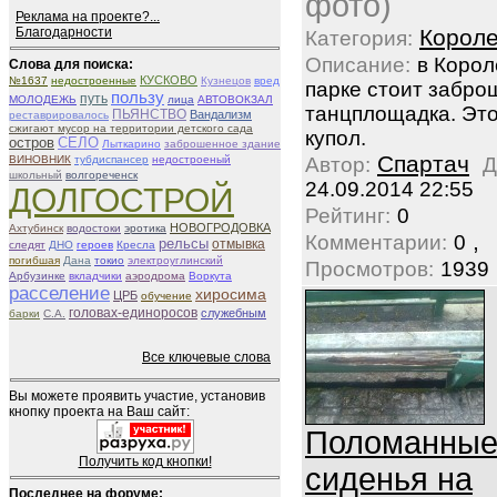
фото)
Реклама на проекте?...
Благодарности
Корол
Категория:
Описание:
в Корол
Слова для поиска:
КУСКОВО
№1637
недостроенные
Кузнецов
вред
парке стоит забро
пользу
путь
МОЛОДЕЖЬ
лица
АВТОВОКЗАЛ
танцплощадка. Это
ПЬЯНСТВО
Вандализм
реставрировалось
сжигают мусор на территории детского сада
купол.
остров
СЕЛО
Лыткарино
заброшенное здание
Спартач
ВИНОВНИК
тубдиспансер
недостроеный
Автор:
Д
школьный
волгореченск
24.09.2014 22:55
ДОЛГОСТРОЙ
Рейтинг:
0
НОВОГРОДОВКА
Ахтубинск
водостоки
эротика
,
Комментарии:
0
рельсы
отмывка
следят
ДНО
героев
Кресла
погибшая
Дана
токио
электроуглинский
Просмотров:
1939
Арбузинке
вкладчики
аэродрома
Воркута
расселение
хиросима
ЦРБ
обучение
головах-единоросов
служебным
барки
С.А.
Все ключевые слова
Вы можете проявить участие, установив
кнопку проекта на Ваш сайт:
Поломанны
Получить код кнопки!
сиденья на
Последнее на форуме: