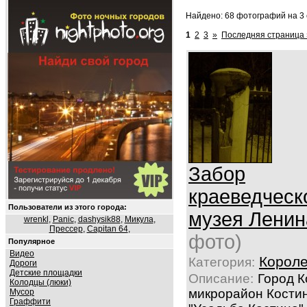
Найдено: 68 фотографий на 3 
1
2
3
»
Последняя страница 
Забор
краеведческ
Пользователи из этого города:
музея Ленин
wrenkl
,
Panic
,
dashysik88
,
Микула
,
Прессер
,
Capitan 64
,
фото)
Популярное
Видео
Корол
Категория:
Дороги
Детские площадки
Описание:
Город К
Колодцы (люки)
микрорайон Костин
Мусор
Граффити