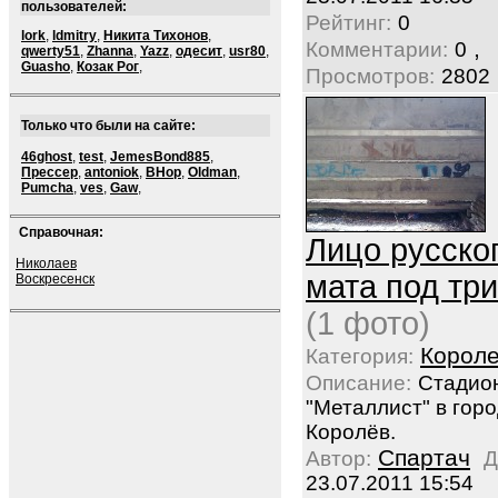
пользователей:
Рейтинг:
0
lork
,
ldmitry
,
Никита Тихонов
,
,
Комментарии:
0
qwerty51
,
Zhanna
,
Yazz
,
одесит
,
usr80
,
Guasho
,
Козак Рог
,
Просмотров:
2802
Только что были на сайте:
46ghost
,
test
,
JemesBond885
,
Прессер
,
antoniok
,
BHop
,
Oldman
,
Pumcha
,
ves
,
Gaw
,
Справочная:
Лицо русско
Николаев
мата под тр
Воскресенск
(1 фото)
Корол
Категория:
Описание:
Стадио
"Металлист" в гор
Королёв.
Спартач
Автор:
Д
23.07.2011 15:54