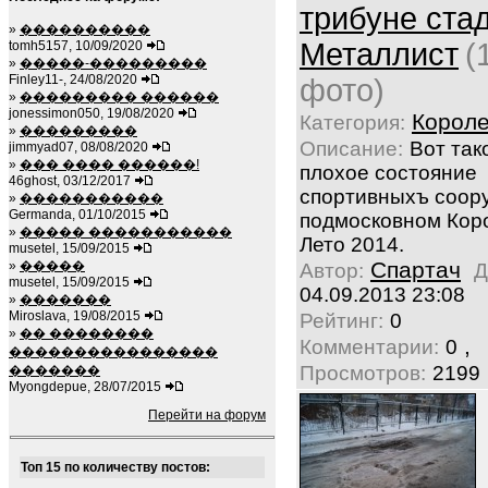
трибуне ста
»
����������
Металлист
(
tomh5157, 10/09/2020
»
�����-���������
Finley11-, 24/08/2020
фото)
»
��������� ������
jonessimon050, 19/08/2020
Корол
Категория:
»
���������
Описание:
Вот так
jimmyad07, 08/08/2020
»
��� ���� ������!
плохое состояние
46ghost, 03/12/2017
спортивныхъ соор
»
�����������
Germanda, 01/10/2015
подмосковном Кор
»
����� �����������
Лето 2014.
musetel, 15/09/2015
Спартач
»
�����
Автор:
Д
musetel, 15/09/2015
04.09.2013 23:08
»
�������
Miroslava, 19/08/2015
Рейтинг:
0
»
�� ��������
,
Комментарии:
0
����������������
Просмотров:
2199
�������
Myongdepue, 28/07/2015
Перейти на форум
Топ 15 по количеству постов: