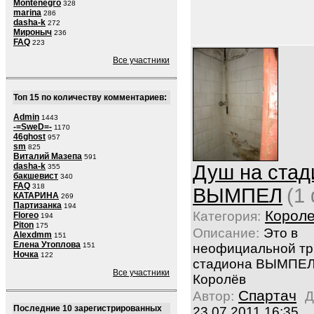
Montenegro
328
marina
286
dasha-k
272
Мироныч
236
FAQ
223
Все участники
Топ 15 по количеству комментариев:
Admin
1443
-=SweD=-
1170
46ghost
957
sm
825
Виталий Мазепа
591
dasha-k
Душ на стад
355
бакшевист
340
FAQ
318
ВЫМПЕЛ
(1
КАТАРИНА
269
Партизанка
194
Корол
Категория:
Floreo
194
Piton
175
Описание:
Это в
Alexdmm
151
Елена Утоплова
151
неофициальной тр
Ночка
122
стадиона ВЫМПЕЛ 
Все участники
Королёв
Спартач
Автор:
Д
Последние 10 зарегистрированных
23.07.2011 16:35