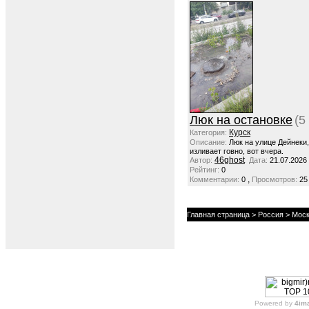
Люк на остановке
(5
Курск
Категория:
Описание:
Люк на улице Дейнеки
изливает говно, вот вчера.
46ghost
Автор:
Дата:
21.07.2026
Рейтинг:
0
,
Комментарии:
0
Просмотров:
25
Главная страница
>
Россия
>
Моск
Powered by
4im