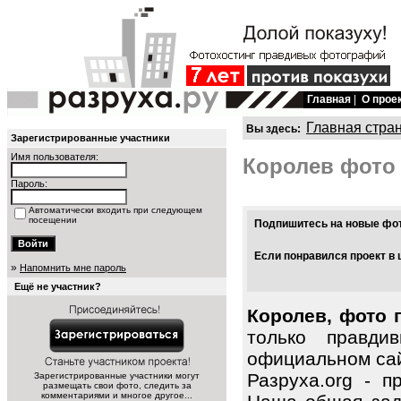
Главная
|
О прое
Главная стра
Вы здесь:
Зарегистрированные участники
Имя пользователя:
Королев фото
Пароль:
Автоматически входить при следующем
посещении
Подпишитесь на новые фото
Если понравился проект в 
»
Напомнить мне пароль
Ещё не участник?
Королев, фото 
только правди
официальном сай
Разруха.org - 
Зарегистрированные участники могут
размещать свои фото, следить за
комментариями и многое другое...