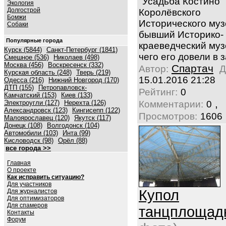
"Усадьба Костино"
Экология
Долгострой
Королёвского
Бомжи
Исторического муз
Собаки
бывший Историко-
Популярные города
краеведческий муз
Курск (5844)
Санкт-Петербург (1841)
чего его довели в 
Смешное (536)
Николаев (498)
Москва (456)
Воскресенск (332)
Спартач
Автор:
Д
Курская область (248)
Тверь (219)
15.01.2016 21:28
Одесса (216)
Нижний Новгород (170)
ДТП (155)
Петропавловск-
Рейтинг:
0
Камчатский (153)
Киев (133)
,
Электроугли (127)
Нерехта (126)
Комментарии:
0
Александровск (123)
Кингисепп (122)
Просмотров:
1606
Малоярославец (120)
Якутск (117)
Донецк (108)
Волгодонск (104)
Автомобили (103)
Инта (99)
Кисловодск (98)
Орёл (88)
все города >>
Главная
О проекте
Как исправить ситуацию?
Для участников
Купол
Для журналистов
Для оптимизаторов
Для спамеров
танцплощад
Контакты
Форум