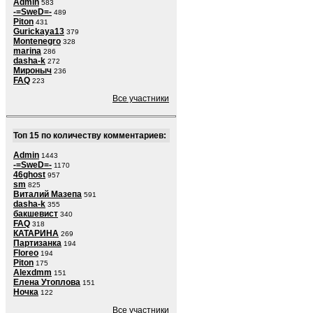
Admin
583
-=SweD=-
489
Piton
431
Gurickaya13
379
Montenegro
328
marina
286
dasha-k
272
Мироныч
236
FAQ
223
Все участники
Топ 15 по количеству комментариев:
Admin
1443
-=SweD=-
1170
46ghost
957
sm
825
Виталий Мазепа
591
dasha-k
355
бакшевист
340
FAQ
318
КАТАРИНА
269
Партизанка
194
Floreo
194
Piton
175
Alexdmm
151
Елена Утоплова
151
Ночка
122
Все участники