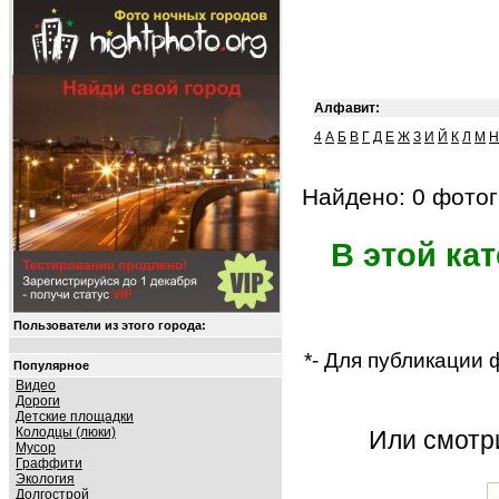
Алфавит:
4
А
Б
В
Г
Д
Е
Ж
З
И
Й
К
Л
М
Н
Найдено: 0 фотог
В этой ка
Пользователи из этого города:
*- Для публикации
Популярное
Видео
Дороги
Детские площадки
Колодцы (люки)
Или смот
Мусор
Граффити
Экология
Долгострой