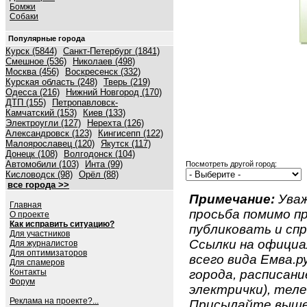
Бомжи
Собаки
Популярные города
Курск (5844)
Санкт-Петербург (1841)
Смешное (536)
Николаев (498)
Москва (456)
Воскресенск (332)
Курская область (248)
Тверь (219)
Одесса (216)
Нижний Новгород (170)
ДТП (155)
Петропавловск-
Камчатский (153)
Киев (133)
Электроугли (127)
Нерехта (126)
Александровск (123)
Кингисепп (122)
Малоярославец (120)
Якутск (117)
Донецк (108)
Волгодонск (104)
Автомобили (103)
Инта (99)
Посмотреть другой город:
Кисловодск (98)
Орёл (88)
все города >>
Примечание:
Уваж
Главная
просьба помимо 
О проекте
Как исправить ситуацию?
публиковать и спр
Для участников
Ссылки на официа
Для журналистов
Для оптимизаторов
всего вида Емва.ру
Для спамеров
Контакты
города, расписан
Форум
электрички), теле
Реклама на проекте?...
Присылайте вышеу