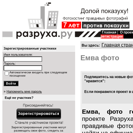
Главная
|
О прое
регистрации
Главная стра
Вы здесь:
Зарегистрированные участники
Имя пользователя:
Емва фото
Пароль:
Автоматически входить при следующем
посещении
Подпишитесь на новые фот
"нравится":
»
Напомнить мне пароль
Если понравился проект в 
Ещё не участник?
Емва, фото г
проекте Разрух
правдивые фото
Зарегистрированные участники могут
размещать свои фото, следить за
найти на официал