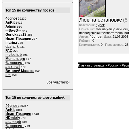
Топ 15 по количеству постов:
46ghost
6230
Люк на остановке
(5
AnKit
1415
Курск
Категория:
Admin
519
Описание:
Люк на улице Дейнеки
-=SweD=-
442
периодически изливает говно, вот
Gurickaya13
356
46ghost
Автор:
Дата:
21.07.2026
Иван_Правдин
237
Рейтинг:
0
marina
235
,
Комментарии:
0
Просмотров:
26
dasha-k
231
FAQ
223
melocheb
194
Montenegro
177
бакшевист
166
Главная страница
>
Россия
>
Респ
alex_nail
158
Виталий Мазепа
152
sm
150
Все участники
Топ 15 по количеству фотографий:
46ghost
35347
AnKit
1884
Иван_Правдин
1540
HDmitriy
768
asamspb
739
бакшевист
719