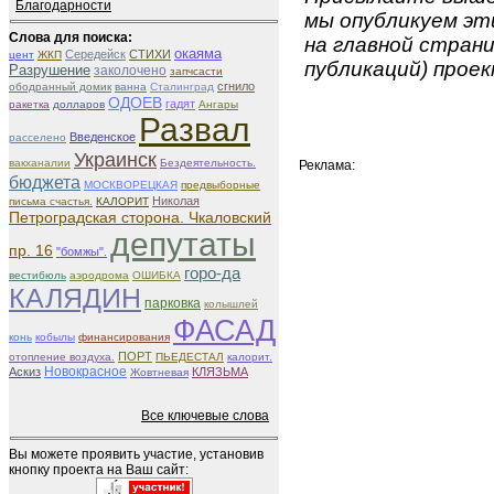
Благодарности
мы опубликуем эти
Слова для поиска:
на главной страни
окаяма
Середейск
СТИХИ
цент
ЖКП
публикаций) проек
Разрушение
заколочено
запчсасти
сгнило
ободранный домик
ванна
Сталинград
ОДОЕВ
гадят
ракетка
долларов
Ангары
Развал
Введенское
расселено
Украинск
вакханалии
Бездеятельность.
Реклама:
бюджета
МОСКВОРЕЦКАЯ
предвыборные
Николая
письма счастья.
КАЛОРИТ
Петроградская сторона. Чкаловский
депутаты
пр. 16
"бомжы".
горо-да
вестибюль
аэродрома
ОШИБКА
КАЛЯДИН
парковка
колышлей
ФАСАД
конь
кобылы
финансирования
ПОРТ
отопление воздуха.
ПЬЕДЕСТАЛ
калорит.
Новокрасное
Аскиз
КЛЯЗЬМА
Жовтневая
Все ключевые слова
Вы можете проявить участие, установив
кнопку проекта на Ваш сайт: