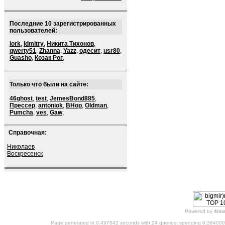
Последние 10 зарегистрированных
пользователей:
lork
,
ldmitry
,
Никита Тихонов
,
qwerty51
,
Zhanna
,
Yazz
,
одесит
,
usr80
,
Guasho
,
Козак Рог
,
Только что были на сайте:
46ghost
,
test
,
JemesBond885
,
Прессер
,
antoniok
,
BHop
,
Oldman
,
Pumcha
,
ves
,
Gaw
,
Справочная:
Николаев
Воскресенск
Powered by
4im
Page generated in 0.497842 seconds with 24 queries, spending 0.36400