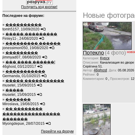
Получить код кнопки!
Новые фотогра
Последнее на форуме:
»
����������
tomh5157, 10/09/2020
»
�����-���������
Finley11-, 24/08/2020
»
��������� ������
jonessimon050, 19/08/2020
Потекло
(4 фото)
ново
»
���������
jimmyad07, 08/08/2020
Курск
Категория:
»
��� ���� ������!
Описание:
Канализация во дворе
46ghost, 03/12/2017
Серёгина 51.
46ghost
Автор:
Дата:
05.08.2026
»
�����������
Рейтинг:
0
Germanda, 01/10/2015
,
Комментарии:
0
Просмотров:
12
»
����� �����������
musetel, 15/09/2015
»
�����
musetel, 15/09/2015
»
�������
Miroslava, 19/08/2015
»
�� ��������
����������������
�������
Myongdepue, 28/07/2015
Перейти на форум