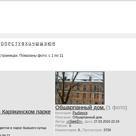
О
П
Р
С
Т
У
Ф
Х
Ц
Ч
Ш
Щ
Э
Ю
Я
траницах. Показаны фото: с 1 по 11.
Обшарпанный дом.
(1 фото)
 Карякинском парке
Рыбинск
Категория:
Описание:
Обшарпанный дом.
-=SweD=-
Автор:
Дата:
27.03.2010 22:24
Рейтинг:
0
цветов в парке бывшего купца
,
Комментарии:
0
Просмотров:
3729
9 09:27