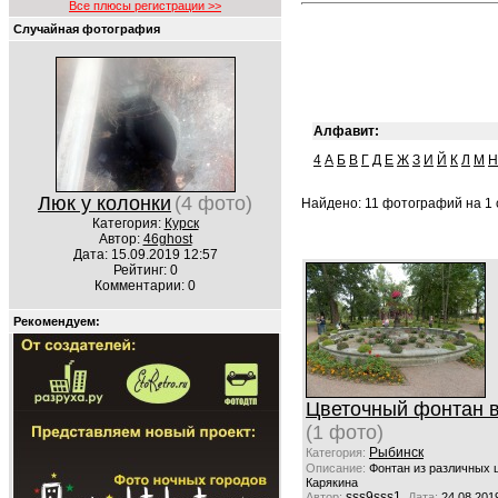
Все плюсы регистрации >>
Случайная фотография
Алфавит:
4
А
Б
В
Г
Д
Е
Ж
З
И
Й
К
Л
М
Н
Люк у колонки
(4 фото)
Найдено: 11 фотографий на 1 с
Категория:
Курск
Автор:
46ghost
Дата: 15.09.2019 12:57
Рейтинг: 0
Комментарии: 0
Рекомендуем:
Цветочный фонтан в
(1 фото)
Рыбинск
Категория:
Описание:
Фонтан из различных 
Карякина
sss9sss1
Автор:
Дата:
24.08.201