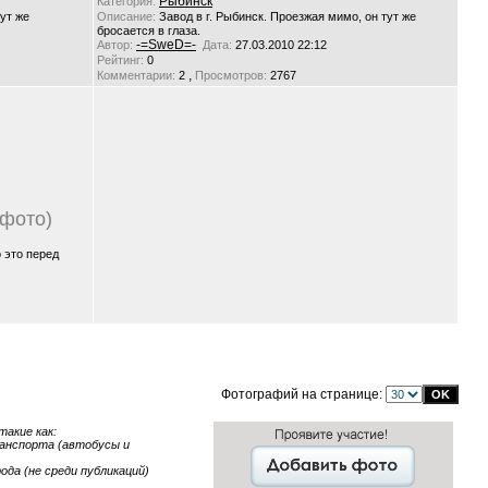
Рыбинск
Категория:
тут же
Описание:
Завод в г. Рыбинск. Проезжая мимо, он тут же
бросается в глаза.
-=SweD=-
Автор:
Дата:
27.03.2010 22:12
Рейтинг:
0
,
Комментарии:
2
Просмотров:
2767
 фото)
о это перед
Фотографий на странице:
акие как:
транспорта (автобусы и
ода (не среди публикаций)