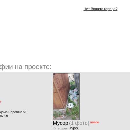
Нет Вашего города?
фии на проекте:
е
 дома Серёгина 51.
 07:58
Мусор
(1 фото)
новое
Курск
Категория: