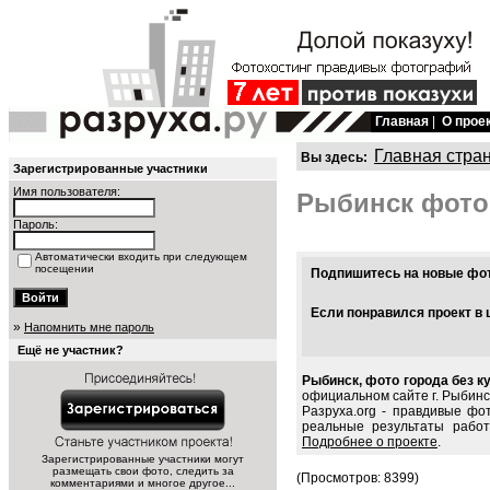
Главная
|
О прое
Главная стра
Вы здесь:
Зарегистрированные участники
Имя пользователя:
Рыбинск фото
Пароль:
Автоматически входить при следующем
посещении
Подпишитесь на новые фото
Если понравился проект в 
»
Напомнить мне пароль
Ещё не участник?
Рыбинск, фото города без к
официальном сайте г. Рыбинс
Разруха.org - правдивые фо
реальные результаты работ
Подробнее о проекте
.
Зарегистрированные участники могут
размещать свои фото, следить за
(Просмотров: 8399)
комментариями и многое другое...