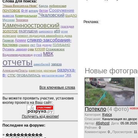
Слова для поиска:
"Наша-Версия-на-Неве"
Карла
лобненская
р-н
Сооружение
бетон
ПОЧТОВОЕ
аптеку
"Чкаловский
вывеска
Коммунальная
БЫДЛО
Мусорки
Теремок
Реклама:
Каменноостровский
трагедия
al59
ЗОЛОТОЕ
РАЗРУШЕНА
широкого
огни
исписано
ремонт подъездов аварийного дома
спикер-заксобрания-
Армии
Громов
Кострома
спамер
лет
Гоа
дожди
ГОЛИЦЫНО
Путивль
.авария
сука
КУХНЯ
Стожковское
МВК
Водникиводопровод
ручей
отчеты
зараза
авмобилей
Новые фотогра
разруха-
АлександрПлатц
ракетное урочище
в-
"ЖК
СТПС
ПРОВАЛИЛАСЬ
металлическая
Все ключевые слова
Вы можете проявить участие, установив
кнопку проекта на Ваш сайт:
Потекло
(4 фото)
ново
Курск
Категория:
Получить код кнопки!
Описание:
Канализация во дворе
46ghost
Автор:
Дата:
05.08.2026
Последнее на форуме:
Рейтинг:
0
,
Комментарии:
0
Просмотров:
11
»
����������