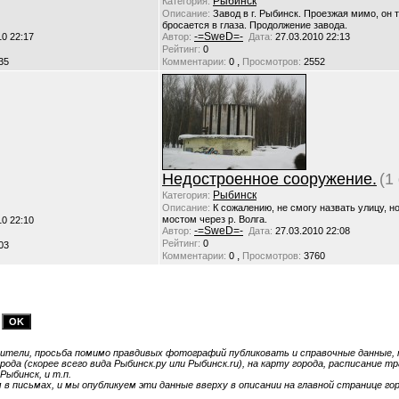
Рыбинск
Категория:
Описание:
Завод в г. Рыбинск. Проезжая мимо, он 
бросается в глаза. Продолжение завода.
-=SweD=-
10 22:17
Автор:
Дата:
27.03.2010 22:13
Рейтинг:
0
,
35
Комментарии:
0
Просмотров:
2552
Недостроенное сооружение.
(1
Рыбинск
Категория:
Описание:
К сожалению, не смогу назвать улицу, н
мостом через р. Волга.
10 22:10
-=SweD=-
Автор:
Дата:
27.03.2010 22:08
Рейтинг:
0
03
,
Комментарии:
0
Просмотров:
3760
тели, просьба помимо правдивых фотографий публиковать и справочные данные, т
ода (скорее всего вида Рыбинск.ру или Рыбинск.ru), на карту города, расписание 
Рыбинск, и т.п.
 письмах, и мы опубликуем эти данные вверху в описании на главной странице гор