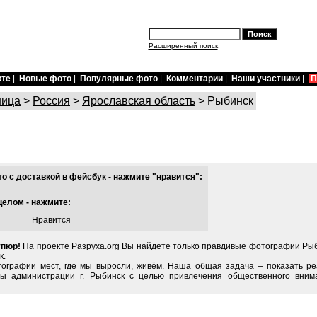
Расширенный поиск
кте
|
Новые фото
|
Популярные фото
|
Комментарии
|
Наши участники
|
П
ница
>
Россия
>
Ярославская область
> Рыбинск
 с доставкой в фейсбук - нажмите "нравится":
целом - нажмите:
Нравится
упюр!
На проекте Разруха.org Вы найдете только правдивые фотографии Рыб
к.
тографии мест, где мы выросли, живём. Наша общая задача – показать ре
ы администрации г. Рыбинск с целью привлечения общественного вним