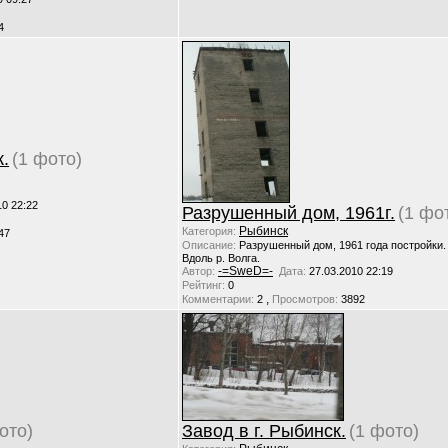
4
.
(1 фото)
10 22:22
Разрушенный дом, 1961г.
(1 фо
Рыбинск
Категория:
47
Описание:
Разрушенный дом, 1961 года постройки.
Вдоль р. Волга.
-=SweD=-
Автор:
Дата:
27.03.2010 22:19
Рейтинг:
0
,
Комментарии:
2
Просмотров:
3892
ото)
Завод в г. Рыбинск.
(1 фото)