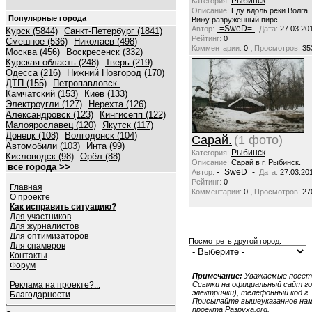
Рыбинск
Категория:
Описание:
Еду вдоль реки Волга.
Популярные города
Вижу разруженный пирс.
-=SweD=-
Автор:
Дата:
27.03.20
Курск (5844)
Санкт-Петербург (1841)
Рейтинг:
0
Смешное (536)
Николаев (498)
,
Комментарии:
0
Просмотров:
35
Москва (456)
Воскресенск (332)
Курская область (248)
Тверь (219)
Одесса (216)
Нижний Новгород (170)
ДТП (155)
Петропавловск-
Камчатский (153)
Киев (133)
Электроугли (127)
Нерехта (126)
Александровск (123)
Кингисепп (122)
Малоярославец (120)
Якутск (117)
Донецк (108)
Волгодонск (104)
Сарай.
(1 фото)
Автомобили (103)
Инта (99)
Рыбинск
Категория:
Кисловодск (98)
Орёл (88)
Описание:
Сарай в г. Рыбинск.
все города >>
-=SweD=-
Автор:
Дата:
27.03.20
Рейтинг:
0
Главная
,
Комментарии:
0
Просмотров:
27
О проекте
Как исправить ситуацию?
Для участников
Для журналистов
Для оптимизаторов
Посмотреть другой город:
Для спамеров
Контакты
Форум
Примечание:
Уважаемые посети
Реклама на проекте?...
Ссылки на официальный сайт гор
электрички), телефонный код г. 
Благодарности
Присылайте вышеуказанное нам в
проекта Разруха.org.