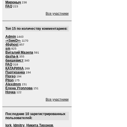
Мироныч
236
FAQ
223
Все участники
Топ 15 по количеству комментариев:
Admin
1443
-=SweD=-
1170
46ghost
957
sm
825
Виталий Мазепа
591
dasha-k
355
бакшевист
340
FAQ
318
КАТАРИНА
269
Партизанка
194
Floreo
194
Piton
175
Alexdmm
151
Елена Утоплова
151
Ночка
122
Все участники
Последние 10 зарегистрированных
пользователей:
lork
,
ldmitry
,
Никита Тихонов
,