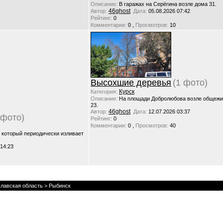
Описание:
В гаражах на Серёгина возле дома 31.
46ghost
Автор:
Дата:
05.08.2026 07:42
Рейтинг:
0
,
Комментарии:
0
Просмотров:
10
Высохшие деревья
(1 фото)
Курск
Категория:
Описание:
На площади Добролюбова возле общежи
23.
46ghost
Автор:
Дата:
12.07.2026 03:37
 фото)
Рейтинг:
0
,
Комментарии:
0
Просмотров:
40
, который периодически изливает
 14:23
лавская область
> Рыбинск