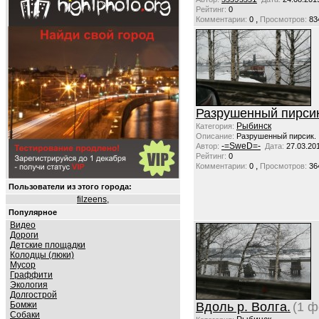
Рейтинг:
0
,
Комментарии:
0
Просмотров:
83
Разрушенный пирсик
Рыбинск
Категория:
Описание:
Разрушенный пирсик.
-=SweD=-
Автор:
Дата:
27.03.20
Рейтинг:
0
,
Комментарии:
0
Просмотров:
36
Пользователи из этого города:
filzeens
,
Популярное
Видео
Дороги
Детские площадки
Колодцы (люки)
Мусор
Граффити
Экология
Долгострой
Бомжи
Вдоль р. Волга.
(1 ф
Собаки