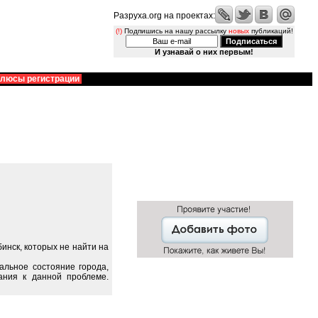
Разруха.org на проектах:
(!)
Подпишись на нашу рассылку
новых
публикаций!
И узнавай о них первым!
люсы регистрации
инск, которых не найти на
альное состояние города,
ания к данной проблеме.