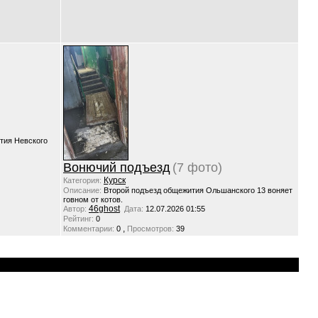
тия Невского
Вонючий подъезд
(7 фото)
Курск
Категория:
Описание:
Второй подъезд общежития Ольшанского 13 воняет
говном от котов.
46ghost
Автор:
Дата:
12.07.2026 01:55
Рейтинг:
0
,
Комментарии:
0
Просмотров:
39