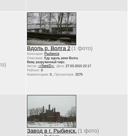
Вдоль р. Волга 2
(1 фото)
Рыбинск
Категория:
Описание:
Еду вдоль реки Волга.
Вижу разруженный пирс.
то)
-=SweD=-
Автор:
Дата:
27.03.2010 22:17
Рейтинг:
0
,
Комментарии:
0
Просмотров:
3275
Завод в г. Рыбинск.
(1 фото)