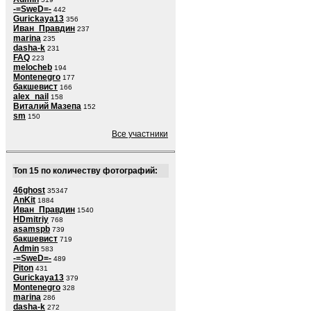
-=SweD=-
442
Gurickaya13
356
Иван_Правдин
237
marina
235
dasha-k
231
FAQ
223
melocheb
194
Montenegro
177
бакшевист
166
alex_nail
158
Виталий Мазепа
152
sm
150
Все участники
Топ 15 по количеству фотографий:
46ghost
35347
AnKit
1884
Иван_Правдин
1540
HDmitriy
768
asamspb
739
бакшевист
719
Admin
583
-=SweD=-
489
Piton
431
Gurickaya13
379
Montenegro
328
marina
286
dasha-k
272