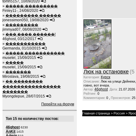
tomh5157, 10/09/2020
»
�����-���������
Finley11-, 24/08/2020
»
��������� ������
jonessimon050, 19/08/2020
»
���������
jimmyad07, 08/08/2020
»
��� ���� ������!
46ghost, 03/12/2017
»
�����������
Germanda, 01/10/2015
»
����� �����������
musetel, 15/09/2015
»
�����
musetel, 15/09/2015
Люк на остановке
(5
»
�������
Miroslava, 19/08/2015
Курск
Категория:
»
�� ��������
Описание:
Люк на улице Дейнеки
говно, вот вчера.
����������������
46ghost
Автор:
Дата:
21.07.2026
�������
Рейтинг:
0
Myongdepue, 28/07/2015
,
Комментарии:
0
Просмотров:
25
Перейти на форум
Главная страница
>
Россия
>
Ярос
Топ 15 по количеству постов:
46ghost
6230
AnKit
1415
Admin
519