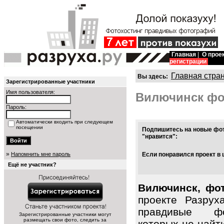
Главная
|
О прое
регистрации
Главная стра
Вы здесь:
Зарегистрированные участники
Имя пользователя:
Вилючинск фо
Пароль:
Автоматически входить при следующем
посещении
Подпишитесь на новые фот
"нравится":
»
Напомнить мне пароль
Если понравился проект в 
Ещё не участник?
Вилючинск, фот
проекте Разрух
правдивые фо
Зарегистрированные участники могут
размещать свои фото, следить за
которых не найт