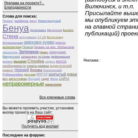
Реклама на проекте?...
Вилючинск, и т.п.
Благодарности
Присылайте вышеу
Слова для поиска:
мы опубликуем эти
Поима"
разбитое
мент
Нижегородской
Бенуа
на главной страни
Череповец
Мезенцев
Балкон
публикаций) проек
Стена
получивших
17-19
Велосипед
орехово-зуево
крысы
Астраханская
калининград
Покров
Гаражи на пер. Любанском
Зеленина
коррупция.
указатели
Невку.
Введенское
запарожец
останки
деформация
Реклама:
Стройка
мышкин
кровли
сидеть
КАССА
необходимости
откаты рапилы
косметический
Невский
Яхрома
ремонт
Алексинский
ИНГУЛ
Рубинштейна
детсакя
ЗАКРЫТЫЙ
ДУБКИ
вон
автостоянка
ИгрушкА
гадят
Филь
САЙТА
неправомерные
нанесение
Все ключевые слова
Вы можете проявить участие, установив
кнопку проекта на Ваш сайт:
Получить код кнопки!
Последнее на форуме: