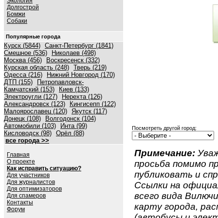
Экология
Долгострой
Бомжи
Собаки
Популярные города
Курск (5844)
Санкт-Петербург (1841)
Смешное (536)
Николаев (498)
Москва (456)
Воскресенск (332)
Курская область (248)
Тверь (219)
Одесса (216)
Нижний Новгород (170)
ДТП (155)
Петропавловск-
Камчатский (153)
Киев (133)
Электроугли (127)
Нерехта (126)
Александровск (123)
Кингисепп (122)
Малоярославец (120)
Якутск (117)
Донецк (108)
Волгодонск (104)
Автомобили (103)
Инта (99)
Посмотреть другой город:
Кисловодск (98)
Орёл (88)
все города >>
Примечание:
Уваж
Главная
О проекте
просьба помимо 
Как исправить ситуацию?
публиковать и спр
Для участников
Для журналистов
Ссылки на официа
Для оптимизаторов
всего вида Вилючин
Для спамеров
Контакты
карту города, ра
Форум
(автобусы и элект