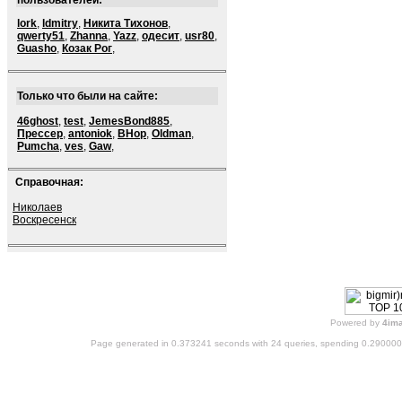
пользователей:
lork
,
ldmitry
,
Никита Тихонов
,
qwerty51
,
Zhanna
,
Yazz
,
одесит
,
usr80
,
Guasho
,
Козак Рог
,
Только что были на сайте:
46ghost
,
test
,
JemesBond885
,
Прессер
,
antoniok
,
BHop
,
Oldman
,
Pumcha
,
ves
,
Gaw
,
Справочная:
Николаев
Воскресенск
Powered by
4im
Page generated in 0.373241 seconds with 24 queries, spending 0.29000