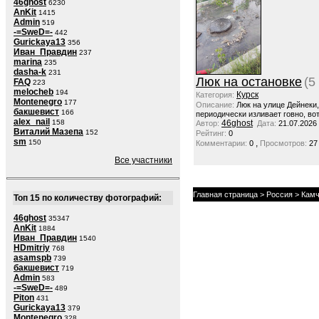
46ghost
6230
AnKit
1415
Admin
519
-=SweD=-
442
Gurickaya13
356
Иван_Правдин
237
marina
235
dasha-k
231
Люк на остановке
(5
FAQ
223
melocheb
194
Курск
Категория:
Montenegro
177
Описание:
Люк на улице Дейнеки
бакшевист
166
периодически изливает говно, вот
alex_nail
158
46ghost
Автор:
Дата:
21.07.2026
Виталий Мазепа
152
Рейтинг:
0
sm
150
,
Комментарии:
0
Просмотров:
27
Все участники
Главная страница
>
Россия
>
Камч
Топ 15 по количеству фотографий:
46ghost
35347
AnKit
1884
Иван_Правдин
1540
HDmitriy
768
asamspb
739
бакшевист
719
Admin
583
-=SweD=-
489
Piton
431
Gurickaya13
379
Montenegro
328