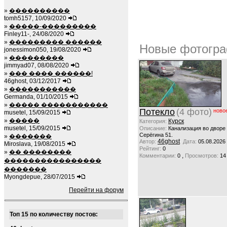
»
����������
tomh5157, 10/09/2020
»
�����-���������
Finley11-, 24/08/2020
»
��������� ������
Новые фотогра
jonessimon050, 19/08/2020
»
���������
jimmyad07, 08/08/2020
»
��� ���� ������!
46ghost, 03/12/2017
»
�����������
Germanda, 01/10/2015
»
����� �����������
Потекло
(4 фото)
ново
musetel, 15/09/2015
»
�����
Курск
Категория:
musetel, 15/09/2015
Описание:
Канализация во дворе
Серёгина 51.
»
�������
46ghost
Автор:
Дата:
05.08.2026
Miroslava, 19/08/2015
Рейтинг:
0
»
�� ��������
,
Комментарии:
0
Просмотров:
14
����������������
�������
Myongdepue, 28/07/2015
Перейти на форум
Топ 15 по количеству постов: