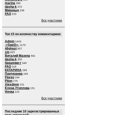
marina
286
dasha-k
272
Мироныч
236
FAQ
223
Все участники
Топ 15 по количеству комментариев:
Admin
1443
-=SweD=-
1170
46ghost
957
sm
825
Виталий Мазепа
591
dasha-k
355
бакшевист
340
FAQ
318
КАТАРИНА
269
Партизанка
194
Floreo
194
Piton
175
Alexdmm
151
Елена Утоплова
151
Ночка
122
Все участники
Последние 10 зарегистрированных