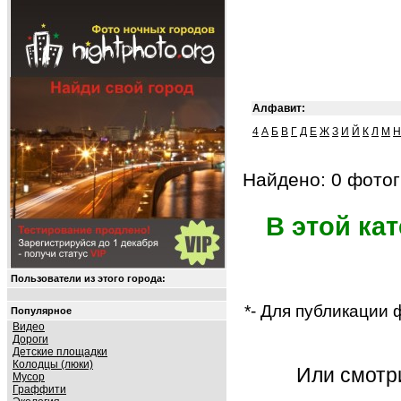
Алфавит:
4
А
Б
В
Г
Д
Е
Ж
З
И
Й
К
Л
М
Н
Найдено: 0 фотог
В этой ка
Пользователи из этого города:
*- Для публикации
Популярное
Видео
Дороги
Детские площадки
Колодцы (люки)
Или смот
Мусор
Граффити