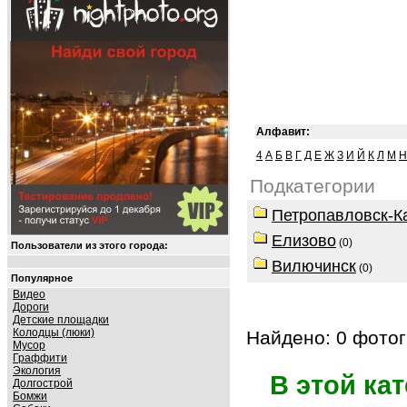
Алфавит:
4
А
Б
В
Г
Д
Е
Ж
З
И
Й
К
Л
М
Н
Подкатегории
Петропавловск-К
Елизово
(0)
Пользователи из этого города:
Вилючинск
(0)
Популярное
Видео
Дороги
Детские площадки
Колодцы (люки)
Найдено: 0 фотог
Мусор
Граффити
Экология
В этой ка
Долгострой
Бомжи