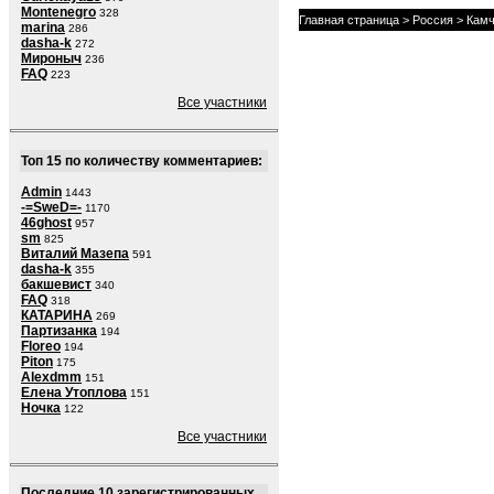
Montenegro
328
Главная страница
>
Россия
> Камч
marina
286
dasha-k
272
Мироныч
236
FAQ
223
Все участники
Топ 15 по количеству комментариев:
Admin
1443
-=SweD=-
1170
46ghost
957
sm
825
Виталий Мазепа
591
dasha-k
355
бакшевист
340
FAQ
318
КАТАРИНА
269
Партизанка
194
Floreo
194
Piton
175
Alexdmm
151
Елена Утоплова
151
Ночка
122
Все участники
Последние 10 зарегистрированных