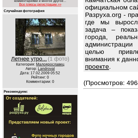
комментариями и многое другое...
Все плюсы регистрации >>
официальном сайт
Случайная фотография
Разруха.org - п
где мы выросл
задача – показ
города, реаль
администрации 
целью привле
внимания к данн
Летнее утро...
(1 фото)
Категория:
Малоярославец
проекте
.
Автор:
Landroval
Дата: 17.02.2009 05:52
Рейтинг: 0
(Просмотров: 496
Комментарии: 0
Рекомендуем: