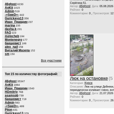
Серёгина 51.
46ghost
6230
46ghost
Автор:
Дата:
05.08.2026
AnKit
1415
Рейтинг:
0
Admin
519
,
Комментарии:
0
Просмотров:
12
-=SweD=-
442
Gurickaya13
356
Иван_Правдин
237
marina
235
dasha-k
231
FAQ
223
melocheb
194
Montenegro
177
бакшевист
166
alex_nail
158
Виталий Мазепа
152
sm
150
Все участники
Топ 15 по количеству фотографий:
Люк на остановке
(5
46ghost
35347
Курск
Категория:
AnKit
1884
Описание:
Люк на улице Дейнеки
Иван_Правдин
1540
периодически изливает говно, вот
HDmitriy
768
46ghost
Автор:
Дата:
21.07.2026
asamspb
739
Рейтинг:
0
бакшевист
719
,
Комментарии:
0
Просмотров:
26
Admin
583
-=SweD=-
489
Piton
431
Gurickaya13
379