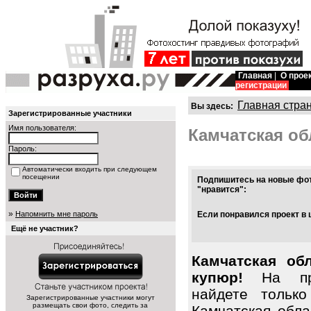
Главная
|
О прое
регистрации
Главная стра
Вы здесь:
Зарегистрированные участники
Имя пользователя:
Камчатская об
Пароль:
Автоматически входить при следующем
посещении
Подпишитесь на новые фот
"нравится":
»
Напомнить мне пароль
Если понравился проект в 
Ещё не участник?
Камчатская об
купюр!
На про
найдете тольк
Зарегистрированные участники могут
размещать свои фото, следить за
Камчатская обла