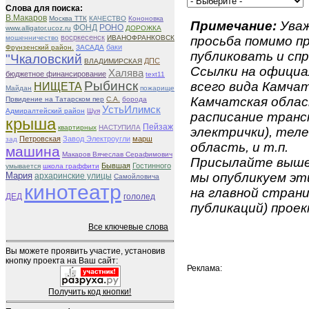
Слова для поиска:
В.Макаров
Москва ТТК
КАЧЕСТВО
Кононовка
Примечание:
Уваж
ФОНД
РОНО
www.alligator.ucoz.ru
ДОРОЖКА
восркесенск
мошенничество
ИВАНОФРАНКОВСК
просьба помимо 
баки
Фрунзенский район.
ЗАСАДА
публиковать и спр
"Чкаловский
ДПС
ВЛАДИМИРСКАЯ
Ссылки на официа
Халява
бюджетное финансирование
text11
Рыбинск
всего вида Камчат
НИЩЕТА
Майдан
пожарище
Камчатская област
Првидение на Татарском пер
С.А.
борода
УстьИлимск
Адмиралтейский район
Шуя
расписание транс
крыша
Пейзаж
квартирных
НАСТУПИЛА
электрички), тел
Петровская
Завод Электроугли
марш
зад
область, и т.п.
машина
Макаров Вячеслав Серафимович
Присылайте вышеу
Бывшая
Гостинного
умывается
школа граффити
Мария
мы опубликуем эти
архаринские улицы
Самойловича
кинотеатр
на главной страни
ДЕД
гололед
публикаций) проек
Все ключевые слова
Вы можете проявить участие, установив
кнопку проекта на Ваш сайт:
Реклама:
Получить код кнопки!