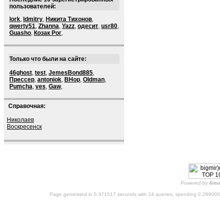
пользователей:
lork
,
ldmitry
,
Никита Тихонов
,
qwerty51
,
Zhanna
,
Yazz
,
одесит
,
usr80
,
Guasho
,
Козак Рог
,
Только что были на сайте:
46ghost
,
test
,
JemesBond885
,
Прессер
,
antoniok
,
BHop
,
Oldman
,
Pumcha
,
ves
,
Gaw
,
Справочная:
Николаев
Воскресенск
Powered by
4im
Page generated in 0.371517 seconds with 24 queries, spending 0.28900