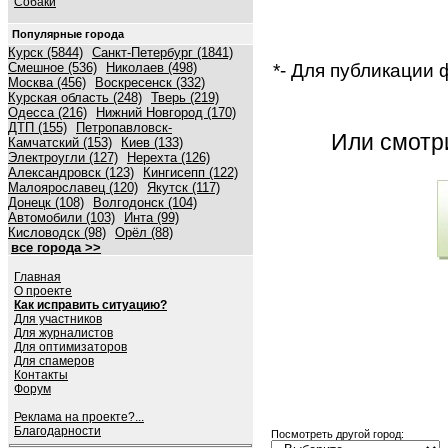
Собаки
Популярные города
Курск (5844)
Санкт-Петербург (1841)
*- Для публикации
Смешное (536)
Николаев (498)
Москва (456)
Воскресенск (332)
Курская область (248)
Тверь (219)
Одесса (216)
Нижний Новгород (170)
ДТП (155)
Петропавловск-
Или смот
Камчатский (153)
Киев (133)
Электроугли (127)
Нерехта (126)
Александровск (123)
Кингисепп (122)
Малоярославец (120)
Якутск (117)
Донецк (108)
Волгодонск (104)
Автомобили (103)
Инта (99)
Кисловодск (98)
Орёл (88)
все города >>
Главная
О проекте
Как исправить ситуацию?
Для участников
Для журналистов
Для оптимизаторов
Для спамеров
Контакты
Форум
Реклама на проекте?...
Благодарности
Посмотреть другой город: