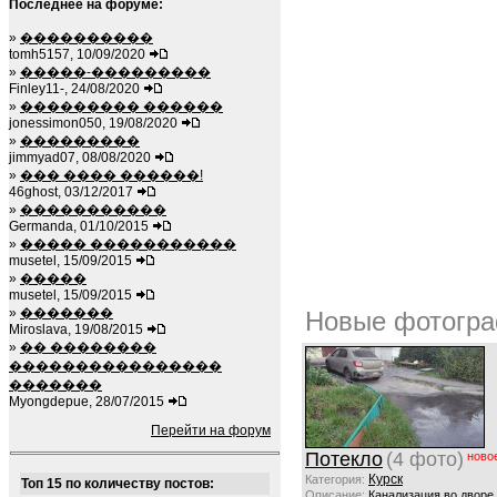
Последнее на форуме:
»
����������
tomh5157, 10/09/2020
»
�����-���������
Finley11-, 24/08/2020
»
��������� ������
jonessimon050, 19/08/2020
»
���������
jimmyad07, 08/08/2020
»
��� ���� ������!
46ghost, 03/12/2017
»
�����������
Germanda, 01/10/2015
»
����� �����������
musetel, 15/09/2015
»
�����
musetel, 15/09/2015
»
�������
Новые фотогра
Miroslava, 19/08/2015
»
�� ��������
����������������
�������
Myongdepue, 28/07/2015
Перейти на форум
Потекло
(4 фото)
ново
Курск
Категория:
Топ 15 по количеству постов:
Описание:
Канализация во дворе