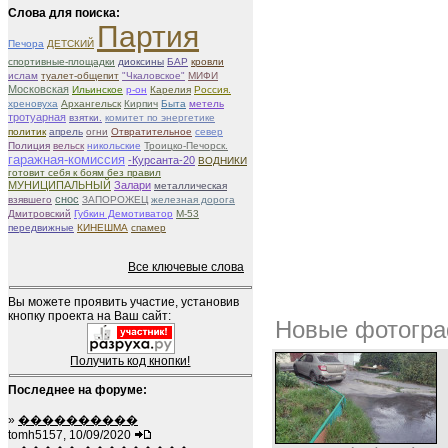
Слова для поиска:
Партия
Печора
ДЕТСКИЙ
спортивные-площадки
диоксины
БАР
кровли
ислам
туалет-общепит
"Чкаловское"
МИФИ
Московская
Ильинское
р-он
Карелия
Россия.
хреновуха
Архангельск
Кирпич
Быта
метель
тротуарная
взятки.
комитет по энергетике
политик
апрель
огни
Отвратительное
север
Полиция
вельск
никольские
Троицко-Печорск.
гаражная-комиссия
-Курсанта-20
ВОДНИКИ
готовит себя к боям без правил
МУНИЦИПАЛЬНЫЙ
Залари
металлическая
снос
взявшего
ЗАПОРОЖЕЦ
железная дорога
Дмитровский
Губкин Демотиватор
М-53
передвижные
КИНЕШМА
спамер
Все ключевые слова
Вы можете проявить участие, установив
кнопку проекта на Ваш сайт:
Новые фотогра
Получить код кнопки!
Последнее на форуме:
»
����������
tomh5157, 10/09/2020