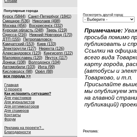
Собаки
Популярные города
Посмотреть другой город:
Курск (5844)
Санкт-Петербург (1841)
Смешное (536)
Николаев (498)
Москва (456)
Воскресенск (332)
Примечание:
Уваж
Курская область (248)
Тверь (219)
Одесса (216)
Нижний Новгород (170)
просьба помимо 
ДТП (155)
Петропавловск-
публиковать и спр
Камчатский (153)
Киев (133)
Электроугли (127)
Нерехта (126)
Ссылки на официа
Александровск (123)
Кингисепп (122)
всего вида Товарко
Малоярославец (120)
Якутск (117)
Донецк (108)
Волгодонск (104)
карту города, ра
Автомобили (103)
Инта (99)
(автобусы и элект
Кисловодск (98)
Орёл (88)
все города >>
Товарково, и т.п.
Присылайте вышеу
Главная
О проекте
мы опубликуем эти
Как исправить ситуацию?
на главной страни
Для участников
Для журналистов
публикаций) проек
Для оптимизаторов
Для спамеров
Контакты
Форум
Реклама на проекте?...
Реклама:
Благодарности