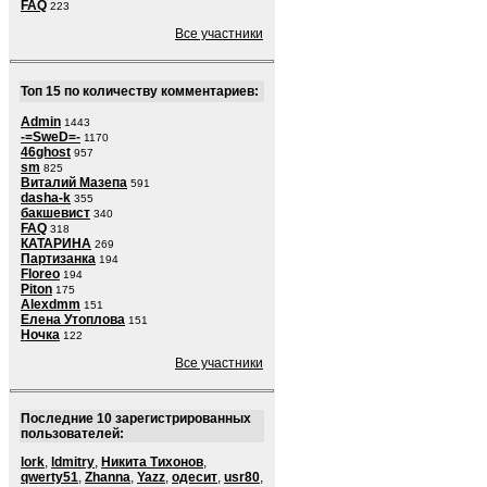
FAQ
223
Все участники
Топ 15 по количеству комментариев:
Admin
1443
-=SweD=-
1170
46ghost
957
sm
825
Виталий Мазепа
591
dasha-k
355
бакшевист
340
FAQ
318
КАТАРИНА
269
Партизанка
194
Floreo
194
Piton
175
Alexdmm
151
Елена Утоплова
151
Ночка
122
Все участники
Последние 10 зарегистрированных
пользователей:
lork
,
ldmitry
,
Никита Тихонов
,
qwerty51
,
Zhanna
,
Yazz
,
одесит
,
usr80
,