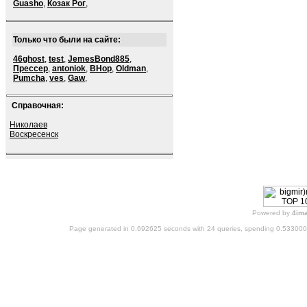
Guasho
,
Козак Рог
,
Только что были на сайте:
46ghost
,
test
,
JemesBond885
,
Прессер
,
antoniok
,
BHop
,
Oldman
,
Pumcha
,
ves
,
Gaw
,
Справочная:
Николаев
Воскресенск
Powered by
4im
Page generated in 0.692625 seconds with 24 queries, spending 0.53300