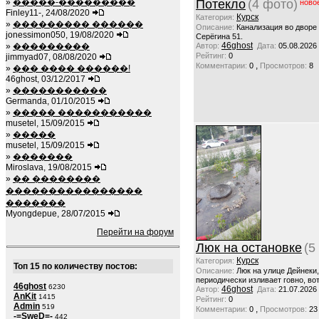
»
�����-���������
Потекло
(4 фото)
ново
Finley11-, 24/08/2020
Курск
Категория:
»
��������� ������
Описание:
Канализация во дворе
jonessimon050, 19/08/2020
Серёгина 51.
46ghost
»
���������
Автор:
Дата:
05.08.2026
Рейтинг:
0
jimmyad07, 08/08/2020
,
Комментарии:
0
Просмотров:
8
»
��� ���� ������!
46ghost, 03/12/2017
»
�����������
Germanda, 01/10/2015
»
����� �����������
musetel, 15/09/2015
»
�����
musetel, 15/09/2015
»
�������
Miroslava, 19/08/2015
»
�� ��������
����������������
�������
Myongdepue, 28/07/2015
Перейти на форум
Люк на остановке
(5
Курск
Категория:
Топ 15 по количеству постов:
Описание:
Люк на улице Дейнеки
периодически изливает говно, вот
46ghost
6230
46ghost
Автор:
Дата:
21.07.2026
AnKit
1415
Рейтинг:
0
Admin
519
,
Комментарии:
0
Просмотров:
23
-=SweD=-
442