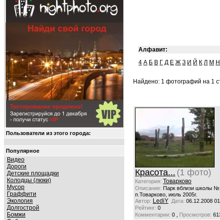
Алфавит:
4
А
Б
В
Г
Д
Е
Ж
З
И
Й
К
Л
М
Н
Найдено: 1 фотографий на 1 ст
Пользователи из этого города:
Популярное
Видео
Дороги
Красота...
(1 фото)
Детские площадки
Колодцы (люки)
Товарково
Категория:
Мусор
Описание:
Парк вблизи школы №
Граффити
п.Товарково, июль 2005г.
Экология
LediY
Автор:
Дата:
06.12.2008 01
Долгострой
Рейтинг:
0
Бомжи
,
Комментарии:
0
Просмотров:
61