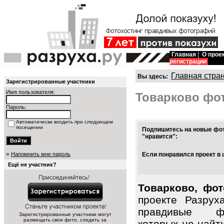
Главная
|
О прое
регистрации
Главная стра
Вы здесь:
Зарегистрированные участники
Имя пользователя:
Товарково фо
Пароль:
Автоматически входить при следующем
посещении
Подпишитесь на новые фот
"нравится":
»
Напомнить мне пароль
Если понравился проект в 
Ещё не участник?
Товарково, фот
проекте Разрух
правдивые фо
Зарегистрированные участники могут
размещать свои фото, следить за
которых не найт