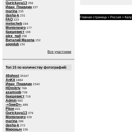
Gurickaya13
356
Иван_Правдин
237
marina
235
dasha-k
231
Главная страница
>
Россия
>
Калу
FAQ
223
melocheb
194
Montenegro
177
бакшевист
166
alex_nail
158
Виталий Мазепа
152
apgolub
150
Все участники
Топ 15 по количеству фотографий:
46ghost
35347
AnKit
1884
Иван_Правдин
1540
HDmitriy
768
asamspb
739
бакшевист
719
Admin
583
-=SweD=-
489
Piton
431
Gurickaya13
379
Montenegro
328
marina
286
dasha-k
272
Мироныч
236