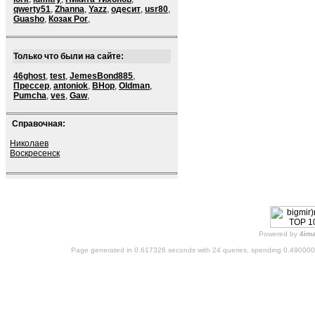
qwerty51
,
Zhanna
,
Yazz
,
одесит
,
usr80
,
Guasho
,
Козак Рог
,
Только что были на сайте:
46ghost
,
test
,
JemesBond885
,
Прессер
,
antoniok
,
BHop
,
Oldman
,
Pumcha
,
ves
,
Gaw
,
Справочная:
Николаев
Воскресенск
Powered by
4im
Page generated in 0.617326 seconds with 24 queries, spending 0.49000