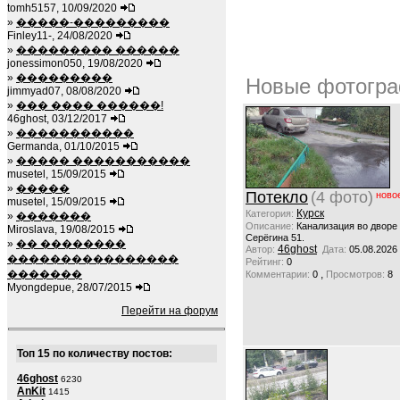
tomh5157, 10/09/2020
»
�����-���������
Finley11-, 24/08/2020
»
��������� ������
jonessimon050, 19/08/2020
»
���������
Новые фотогра
jimmyad07, 08/08/2020
»
��� ���� ������!
46ghost, 03/12/2017
»
�����������
Germanda, 01/10/2015
»
����� �����������
musetel, 15/09/2015
»
�����
Потекло
(4 фото)
ново
musetel, 15/09/2015
Курск
Категория:
»
�������
Описание:
Канализация во дворе
Miroslava, 19/08/2015
Серёгина 51.
»
�� ��������
46ghost
Автор:
Дата:
05.08.2026
����������������
Рейтинг:
0
�������
,
Комментарии:
0
Просмотров:
8
Myongdepue, 28/07/2015
Перейти на форум
Топ 15 по количеству постов:
46ghost
6230
AnKit
1415