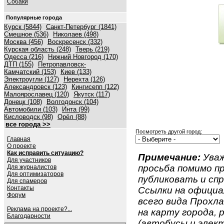
Собаки
Популярные города
Курск (5844)
Санкт-Петербург (1841)
Смешное (536)
Николаев (498)
Москва (456)
Воскресенск (332)
Курская область (248)
Тверь (219)
Одесса (216)
Нижний Новгород (170)
ДТП (155)
Петропавловск-
Камчатский (153)
Киев (133)
Электроугли (127)
Нерехта (126)
Александровск (123)
Кингисепп (122)
Малоярославец (120)
Якутск (117)
Донецк (108)
Волгодонск (104)
Автомобили (103)
Инта (99)
Кисловодск (98)
Орёл (88)
все города >>
Посмотреть другой город:
Главная
О проекте
Как исправить ситуацию?
Примечание:
Уваж
Для участников
просьба помимо 
Для журналистов
Для оптимизаторов
публиковать и спр
Для спамеров
Контакты
Ссылки на официа
Форум
всего вида Прохла
Реклама на проекте?...
на карту города,
Благодарности
(автобусы и элект