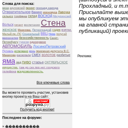
Слова для поиска:
Прохладный, и т.п
мрак
акуловский
проект
геноцид народа
Присылайте вышеу
Отвратительное
Ванино
Лавочка
хреновуха
ВОСХОД
склад
сельхоз
торфянка
Мичуринский
мы опубликуем эти
Стена
на главной страни
Вольск
гигант
воспитание
садик
взятки.
публикаций) проек
ЖЕНСКОЕ
Макеевка.
Петроградскй
ВВЦ
Малый-пр.-ПС
Социальный
Нива
попугай
безхозяйственность
вакханалии
Санкт-
Петербургу
туризм
однорукине
АВТОМОБИЛЬ
ЛосиноПетровский
Путивль
испачкано
конь
приемная депутата В.С.
СМЕХ
разбитые
Макарова
раскопали
ЗОЛОТОЕ
Реклама:
яма
старье
лед
ПИВО
ОКТЯБРЬСКОЕ
имущества.
там до сих пор нет гоодского
телефона
вседозволенность.
Все ключевые слова
Вы можете проявить участие, установив
кнопку проекта на Ваш сайт:
Получить код кнопки!
Последнее на форуме:
»
����������