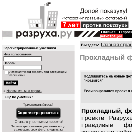
Главная
|
О прое
регистрации
Главная стра
Вы здесь:
Зарегистрированные участники
Имя пользователя:
Прохладный 
Пароль:
Автоматически входить при следующем
посещении
Подпишитесь на новые фот
"нравится":
»
Напомнить мне пароль
Если понравился проект в 
Ещё не участник?
Прохладный, фо
проекте Разрух
правдивые фо
Зарегистрированные участники могут
размещать свои фото, следить за
которых не найт