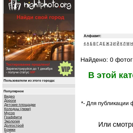
Алфавит:
4
А
Б
В
Г
Д
Е
Ж
З
И
Й
К
Л
М
Н
Найдено: 0 фотог
В этой ка
Пользователи из этого города:
Популярное
Видео
Дороги
*- Для публикации
Детские площадки
Колодцы (люки)
Мусор
Граффити
Экология
Или смот
Долгострой
Бомжи