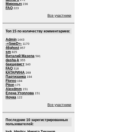
Мироныч
236
FAQ
223
Все участники
Топ 15 по количеству комментариев:
Admin
1443
-=SweD=-
1170
46ghost
957
sm
825
Виталий Мазепа
591
dasha-k
355
бакшевист
340
FAQ
318
КАТАРИНА
269
Партизанка
194
Floreo
194
Piton
175
Alexdmm
151
Елена Утоплова
151
Ночка
122
Все участники
Последние 10 зарегистрированных
пользователей:
lork
,
ldmitry
,
Никита Тихонов
,