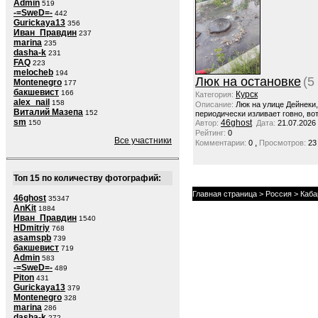
Admin
519
-=SweD=-
442
Gurickaya13
356
Иван_Правдин
237
marina
235
dasha-k
231
FAQ
223
melocheb
194
Люк на остановке
(5
Montenegro
177
бакшевист
166
Курск
Категория:
alex_nail
158
Описание:
Люк на улице Дейнеки
Виталий Мазепа
152
периодически изливает говно, вот
sm
46ghost
150
Автор:
Дата:
21.07.2026
Рейтинг:
0
Все участники
,
Комментарии:
0
Просмотров:
23
Топ 15 по количеству фотографий:
Главная страница
>
Россия
>
Каба
46ghost
35347
AnKit
1884
Иван_Правдин
1540
HDmitriy
768
asamspb
739
бакшевист
719
Admin
583
-=SweD=-
489
Piton
431
Gurickaya13
379
Montenegro
328
marina
286
dasha-k
272