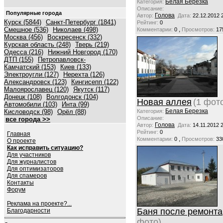
Белая Березка
Категория:
Описание:
Популярные города
Голова
Автор:
Дата:
22.12.2012 
Курск (5844)
Санкт-Петербург (1841)
Рейтинг:
0
Смешное (536)
Николаев (498)
,
Комментарии:
0
Просмотров:
17
Москва (456)
Воскресенск (332)
Курская область (248)
Тверь (219)
Одесса (216)
Нижний Новгород (170)
ДТП (155)
Петропавловск-
Камчатский (153)
Киев (133)
Электроугли (127)
Нерехта (126)
Александровск (123)
Кингисепп (122)
Малоярославец (120)
Якутск (117)
Донецк (108)
Волгодонск (104)
Новая аллея
(1 фот
Автомобили (103)
Инта (99)
Белая Березка
Кисловодск (98)
Орёл (88)
Категория:
Описание:
все города >>
Голова
Автор:
Дата:
14.11.2012 
Рейтинг:
0
Главная
,
Комментарии:
0
Просмотров:
33
О проекте
Как исправить ситуацию?
Для участников
Для журналистов
Для оптимизаторов
Для спамеров
Контакты
Форум
Реклама на проекте?...
Баня после ремонта
Благодарности
фото)