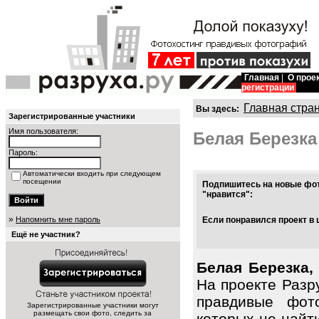
Главная
|
О прое
регистрации
Главная стра
Вы здесь:
Зарегистрированные участники
Имя пользователя:
Белая Березка
Пароль:
Автоматически входить при следующем
посещении
Подпишитесь на новые фот
"нравится":
»
Напомнить мне пароль
Если понравился проект в 
Ещё не участник?
Белая Березка,
На проекте Разр
правдивые фот
Зарегистрированные участники могут
размещать свои фото, следить за
которых не найт