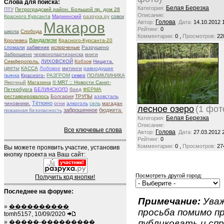
Слова для поиска:
Белая Березка
Категория:
ПТУ
Петроградский район. Большой пр. дом 28
Описание:
Красного Курсанта
Мариинский
разруха.ру
совок
Голова
Автор:
Дата:
14.10.2012 
Макаров
Рейтинг:
0
школа
Слобода
,
Комментарии:
0
Просмотров:
22
Вандализм
Кролевец
Красного-Курсанта-20
сломали
забвение
испорченые
Разрушено
Заброшено
червонопартизанска
книги
Симферополь.
ЛИХОВСКОЙ
Кобзов
Нищета.
цветы
КАССА
Лобовое
митинги
равнодушие
пьянка
Красного-
РАЗГРОМ
север
ПОЛИКЛИНИКА
Ямочный
Магазина
© MR7 :: Новости Санкт-
Петербурга
БЕЛИНСКОГО
бред
ФЕРМА
реставрировалось
Болгария
ТРУПЫ
азовсталь
Тёткино
чиновники.
огни
алкоголь
сель
магадан
лесное озеро
(1 фот
заброшенное
бюджета.
пожарная безопасность
Белая Березка
Категория:
Описание:
Все ключевые слова
Голова
Автор:
Дата:
27.03.2012 
Рейтинг:
0
,
Комментарии:
0
Просмотров:
27
Вы можете проявить участие, установив
кнопку проекта на Ваш сайт:
Посмотреть другой город:
Получить код кнопки!
Последнее на форуме:
Примечание:
Уваж
»
����������
просьба помимо 
tomh5157, 10/09/2020
публиковать и спр
»
�����-���������