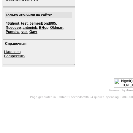
Только что были на сайте:
46ghost
,
test
,
JemesBond885
,
Прессер
,
antoniok
,
BHop
,
Oldman
,
Pumcha
,
ves
,
Gaw
,
Справочная:
Николаев
Воскресенск
Powered by
4im
Page generated in 0.504621 seconds with 24 queries, spending 0.38300