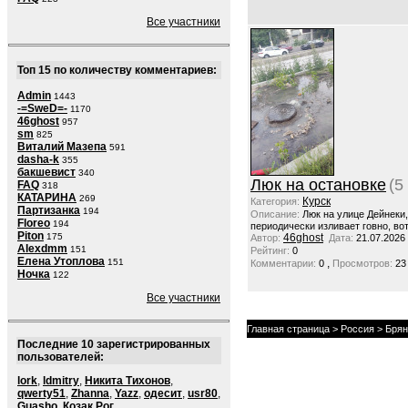
Все участники
Топ 15 по количеству комментариев:
Admin
1443
-=SweD=-
1170
46ghost
957
sm
825
Виталий Мазепа
591
dasha-k
355
бакшевист
340
Люк на остановке
(5
FAQ
318
КАТАРИНА
269
Курск
Категория:
Партизанка
194
Описание:
Люк на улице Дейнеки
Floreo
194
периодически изливает говно, вот
Piton
175
46ghost
Автор:
Дата:
21.07.2026
Alexdmm
151
Рейтинг:
0
Елена Утоплова
151
,
Комментарии:
0
Просмотров:
23
Ночка
122
Все участники
Главная страница
>
Россия
>
Брян
Последние 10 зарегистрированных
пользователей:
lork
,
ldmitry
,
Никита Тихонов
,
qwerty51
,
Zhanna
,
Yazz
,
одесит
,
usr80
,
Guasho
,
Козак Рог
,