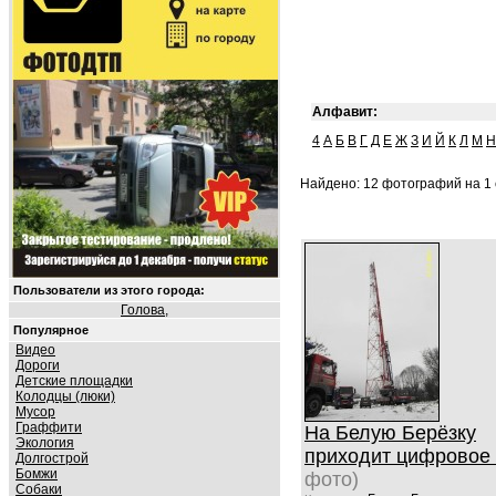
Алфавит:
4
А
Б
В
Г
Д
Е
Ж
З
И
Й
К
Л
М
Н
Найдено: 12 фотографий на 1 
Пользователи из этого города:
Голова
,
Популярное
Видео
Дороги
Детские площадки
Колодцы (люки)
Мусор
Граффити
На Белую Берёзку
Экология
приходит цифровое
Долгострой
Бомжи
фото)
Собаки