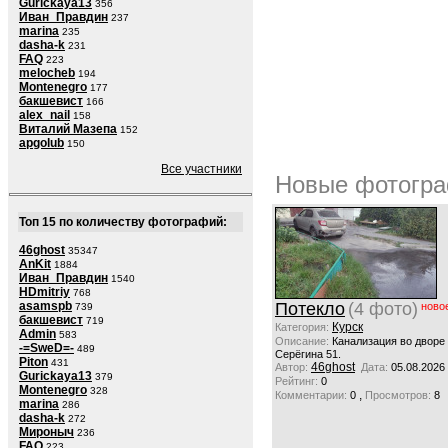
Gurickaya13
356
Иван_Правдин
237
marina
235
dasha-k
231
FAQ
223
melocheb
194
Montenegro
177
бакшевист
166
alex_nail
158
Виталий Мазепа
152
apgolub
150
Все участники
Новые фотогра
Топ 15 по количеству фотографий:
46ghost
35347
AnKit
1884
Иван_Правдин
1540
HDmitriy
768
asamspb
Потекло
(4 фото)
ново
739
бакшевист
719
Курск
Категория:
Admin
583
Описание:
Канализация во дворе
-=SweD=-
489
Серёгина 51.
Piton
431
46ghost
Автор:
Дата:
05.08.2026
Gurickaya13
379
Рейтинг:
0
Montenegro
328
,
Комментарии:
0
Просмотров:
8
marina
286
dasha-k
272
Мироныч
236
FAQ
223