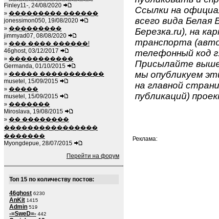
Finley11-, 24/08/2020
Ссылки на официа
»
��������� ������
всего вида Белая 
jonessimon050, 19/08/2020
»
���������
Березка.ru), на ка
jimmyad07, 08/08/2020
транспорта (авто
»
��� ���� ������!
46ghost, 03/12/2017
телефонный код г.
»
�����������
Присылайте вышеу
Germanda, 01/10/2015
мы опубликуем эти
»
����� �����������
musetel, 15/09/2015
на главной страни
»
�����
публикаций) проек
musetel, 15/09/2015
»
�������
Miroslava, 19/08/2015
»
�� ��������
����������������
�������
Реклама:
Myongdepue, 28/07/2015
Перейти на форум
Топ 15 по количеству постов:
46ghost
6230
AnKit
1415
Admin
519
-=SweD=-
442