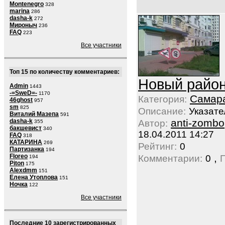
Montenegro
328
marina
286
dasha-k
272
Мироныч
236
FAQ
223
Все участники
Топ 15 по количеству комментариев:
Новый райо
Admin
1443
-=SweD=-
1170
Самар
Категория:
46ghost
957
sm
825
Описание:
Указате
Виталий Мазепа
591
anti-zombo
dasha-k
Автор:
355
бакшевист
340
18.04.2011 14:27
FAQ
318
КАТАРИНА
269
Рейтинг:
0
Партизанка
194
,
Floreo
Комментарии:
0
194
Piton
175
Alexdmm
151
Елена Утоплова
151
Ночка
122
Все участники
Последние 10 зарегистрированных