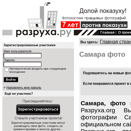
Главная
|
О прое
Главная стра
Вы здесь:
Зарегистрированные участники
Имя пользователя:
Самара фото
Пароль:
Автоматически входить при следующем
посещении
Подпишитесь на новые фото
Если понравился проект в 
»
Напомнить мне пароль
Ещё не участник?
Самара, фото 
Разруха.org 
фотографии С
официальном сай
Зарегистрированные участники могут
размещать свои фото, следить за
комментариями и многое другое...