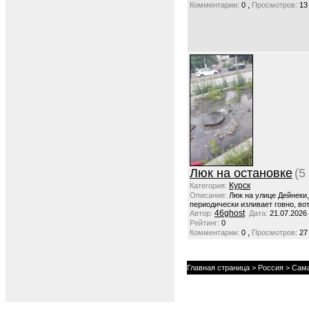
,
Комментарии:
0
Просмотров:
13
Люк на остановке
(5
Курск
Категория:
Описание:
Люк на улице Дейнеки
периодически изливает говно, вот
46ghost
Автор:
Дата:
21.07.2026
Рейтинг:
0
,
Комментарии:
0
Просмотров:
27
Главная страница
>
Россия
>
Сама