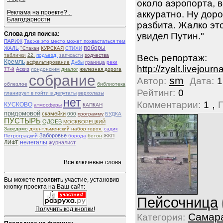
около аэропорта, в
Реклама на проекте?...
аккуратно. Ну дор
Благодарности
разбита. Жалко эт
Слова для поиска:
увидел Путин."
ПАРИЖ
Так же это место может похвастаться тем
поборы
ЖАЛЬ
"Стакан
КУРСКАЯ
СТИХИ
таблички
22.
подъезд.
запчсасти
зодчества
Весь репортаж:
Кремль
асфальтирование
Дубы
граница
реки
http://zyalt.livejou
77-й
Аскиз
лондонским
диалог
железная дорога
собрание
sm
Автор:
Дата:
1
облезлое
библиотека
Рейтинг:
0
планирует в пойти в депутаты
верхолазы
нет
,
Комментарии:
1
КУСКОВО
атмосферы
КАПКАН
придомовой
скамейки
000
программу
БУДКА
ПУСТЫРЬ
ОДОЕВ
МОСКВОРЕЦКИЙ
Заведомо
джентльменский набор героя.
садик
Заборовье
Петроградкий
борода
бетон
ЖКП
нелегалы
ЛИФТ
журналист
Все ключевые слова
Вы можете проявить участие, установив
кнопку проекта на Ваш сайт:
Пейсочница
Получить код кнопки!
Самар
Категория: