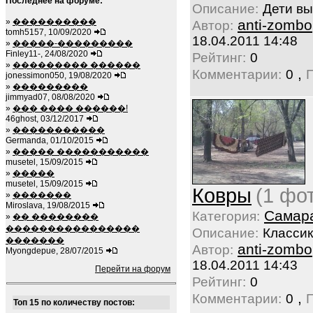
Последнее на форуме:
Описание:
Дети в
»
����������
anti-zombo
Автор:
tomh5157, 10/09/2020
18.04.2011 14:48
»
�����-���������
Finley11-, 24/08/2020
Рейтинг:
0
»
��������� ������
,
Комментарии:
0
jonessimon050, 19/08/2020
»
���������
jimmyad07, 08/08/2020
»
��� ���� ������!
46ghost, 03/12/2017
»
�����������
Germanda, 01/10/2015
»
����� �����������
musetel, 15/09/2015
»
�����
musetel, 15/09/2015
Ковры
(1 фо
»
�������
Miroslava, 19/08/2015
Самар
Категория:
»
�� ��������
����������������
Описание:
Классик
�������
anti-zombo
Автор:
Myongdepue, 28/07/2015
18.04.2011 14:43
Перейти на форум
Рейтинг:
0
,
Комментарии:
0
Топ 15 по количеству постов: