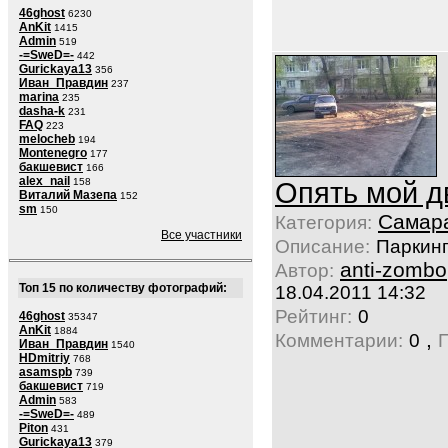
46ghost
6230
AnKit
1415
Admin
519
-=SweD=-
442
Gurickaya13
356
Иван_Правдин
237
marina
235
dasha-k
231
FAQ
223
melocheb
194
Montenegro
177
бакшевист
166
alex_nail
158
Опять мой д
Виталий Мазепа
152
sm
150
Самар
Категория:
Все участники
Описание:
Паркин
anti-zombo
Автор:
Топ 15 по количеству фотографий:
18.04.2011 14:32
Рейтинг:
0
46ghost
35347
AnKit
1884
,
Комментарии:
0
Иван_Правдин
1540
HDmitriy
768
asamspb
739
бакшевист
719
Admin
583
-=SweD=-
489
Piton
431
Gurickaya13
379