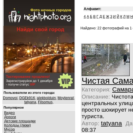
Алфавит:
4
А
Б
В
Г
Д
Е
Ж
З
И
Й
К
Л
М
Н
Найдено: 22 фотографий на 1 
Чистая Сам
Самар
Категория:
Пользователи из этого города:
Описание:
Чистота
Domovoi
,
DGEk916
,
alekbolduin
,
Moylenrat
,
tatyana
,
Filsomus
,
центральных улиц
Популярное
просто шокирует н
Видео
туриста.
Дороги
Детские площадки
tatyana
Автор:
Да
Колодцы (люки)
08:37
Мусор