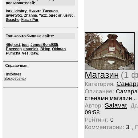
пользователей:
lork
,
ldmitry
,
Никита Тихонов
,
qwerty51
,
Zhanna
,
Yazz
,
одесит
,
usr80
,
Guasho
,
Козак Рог
,
Только что были на сайте:
46ghost
,
test
,
JemesBond885
,
Прессер
,
antoniok
,
BHop
,
Oldman
,
Pumcha
,
ves
,
Gaw
,
Справочная:
Магазин
(1 ф
Николаев
Воскресенск
Самар
Категория:
Описание:
Самара.
стенами магазин...
Salavat
Автор:
Да
09:58
Рейтинг:
0
,
Комментарии:
3