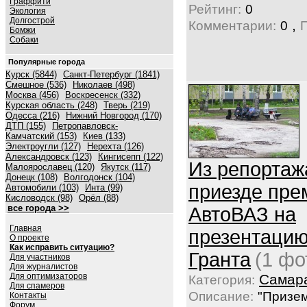
Граффити
Рейтинг:
0
Экология
Долгострой
,
Комментарии:
0
Бомжи
Собаки
Популярные города
Курск (5844)
Санкт-Петербург (1841)
Смешное (536)
Николаев (498)
Москва (456)
Воскресенск (332)
Курская область (248)
Тверь (219)
Одесса (216)
Нижний Новгород (170)
ДТП (155)
Петропавловск-
Камчатский (153)
Киев (133)
Электроугли (127)
Нерехта (126)
Александровск (123)
Кингисепп (122)
Из репортажа
Малоярославец (120)
Якутск (117)
Донецк (108)
Волгодонск (104)
приезде пре
Автомобили (103)
Инта (99)
Кисловодск (98)
Орёл (88)
все города >>
АвтоВАЗ на
Главная
презентаци
О проекте
Как исправить ситуацию?
Гранта
(1 фо
Для участников
Для журналистов
Для оптимизаторов
Самар
Категория:
Для спамеров
Описание:
"Призем
Контакты
Форум