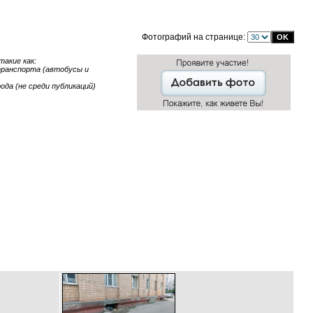
Фотографий на странице:
акие как:
 транспорта (автобусы и
ода (не среди публикаций)