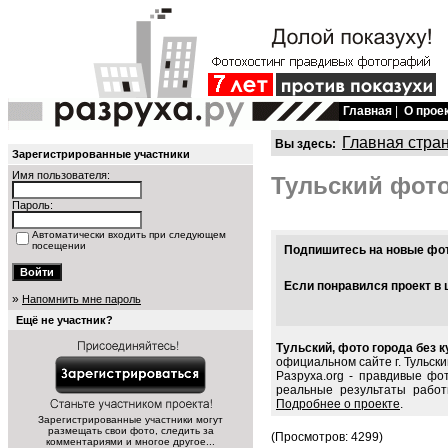
Главная
|
О прое
Главная стра
Вы здесь:
Зарегистрированные участники
Имя пользователя:
Тульский фот
Пароль:
Автоматически входить при следующем
посещении
Подпишитесь на новые фото
Если понравился проект в 
»
Напомнить мне пароль
Ещё не участник?
Тульский, фото города без 
официальном сайте г. Тульски
Разруха.org - правдивые фо
реальные результаты работ
Подробнее о проекте
.
Зарегистрированные участники могут
размещать свои фото, следить за
(Просмотров: 4299)
комментариями и многое другое...