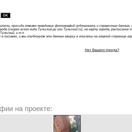
тели, просьба помимо правдивых фотографий публиковать и справочные данные, т
ода (скорее всего вида Тульский.ру или Тульский.ru), на карту города, расписание
Тульский, и т.п.
 письмах, и мы опубликуем эти данные вверху в описании на главной странице гор
Нет Вашего города?
фии на проекте: