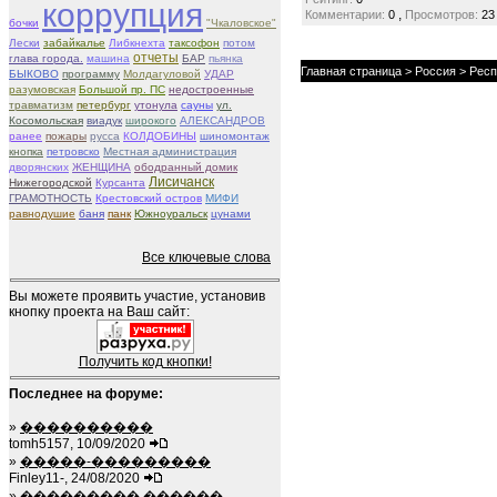
коррупция
,
Комментарии:
0
Просмотров:
23
бочки
"Чкаловское"
Лески
забайкалье
Либкнехта
таксофон
потом
отчеты
глава города.
машина
БАР
пьянка
Главная страница
>
Россия
>
Респ
БЫКОВО
программу
Молдагуловой
УДАР
разумовская
Большой пр. ПС
недостроенные
травматизм
петербург
утонула
сауны
ул.
Косомольская
виадук
широкого
АЛЕКСАНДРОВ
ранее
пожары
русса
КОЛДОБИНЫ
шиномонтаж
кнопка
петровско
Местная администрация
дворянских
ЖЕНЩИНА
ободранный домик
Лисичанск
Нижегородской
Курсанта
ГРАМОТНОСТЬ
Крестовский остров
МИФИ
равнодушие
баня
панк
Южноуральск
цунами
Все ключевые слова
Вы можете проявить участие, установив
кнопку проекта на Ваш сайт:
Получить код кнопки!
Последнее на форуме:
»
����������
tomh5157, 10/09/2020
»
�����-���������
Finley11-, 24/08/2020
»
��������� ������