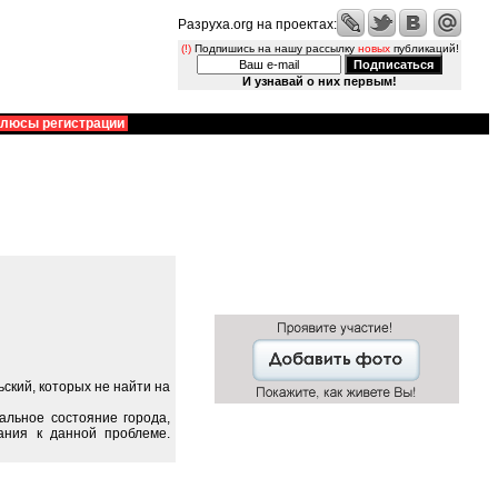
Разруха.org на проектах:
(!)
Подпишись на нашу рассылку
новых
публикаций!
И узнавай о них первым!
люсы регистрации
ский, которых не найти на
альное состояние города,
ания к данной проблеме.