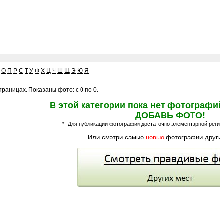
О
П
Р
С
Т
У
Ф
Х
Ц
Ч
Ш
Щ
Э
Ю
Я
раницах. Показаны фото: с 0 по 0.
В этой категории пока нет фотографи
ДОБАВЬ ФОТО!
*- Для публикации фотографий достаточно элементарной регис
Или смотри самые
новые
фотографии други