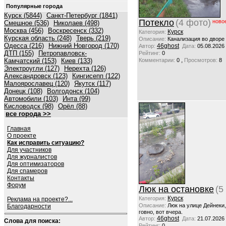
Популярные города
Курск (5844)
Санкт-Петербург (1841)
Потекло
(4 фото)
ново
Смешное (536)
Николаев (498)
Москва (456)
Воскресенск (332)
Курск
Категория:
Курская область (248)
Тверь (219)
Описание:
Канализация во дворе
Одесса (216)
Нижний Новгород (170)
46ghost
Автор:
Дата:
05.08.2026
ДТП (155)
Петропавловск-
Рейтинг:
0
,
Камчатский (153)
Киев (133)
Комментарии:
0
Просмотров:
8
Электроугли (127)
Нерехта (126)
Александровск (123)
Кингисепп (122)
Малоярославец (120)
Якутск (117)
Донецк (108)
Волгодонск (104)
Автомобили (103)
Инта (99)
Кисловодск (98)
Орёл (88)
все города >>
Главная
О проекте
Как исправить ситуацию?
Для участников
Для журналистов
Для оптимизаторов
Для спамеров
Контакты
Форум
Люк на остановке
(5
Курск
Категория:
Реклама на проекте?...
Описание:
Люк на улице Дейнеки
Благодарности
говно, вот вчера.
46ghost
Автор:
Дата:
21.07.2026
Слова для поиска:
Рейтинг:
0