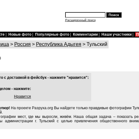
Расширенный поиск
кте
|
Новые фото
|
Популярные фото
|
Комментарии
|
Наши участники
|
П
ница
>
Россия
>
Республика Адыгея
> Тульский
о
 с доставкой в фейсбук - нажмите "нравится":
целом - нажмите:
Нравится
купюр!
На проекте Разруха.org Вы найдете только правдивые фотографии Туль
й.
тографии мест, где мы выросли, живём. Наша общая задача – показать ре
ы администрации г. Тульский с целью привлечения общественного вним