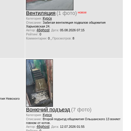
Вентиляция
(1 фото)
новое
Курск
Категория:
Описание:
Забитая вентиляция подвалов общежития
Харьковская 24.
46ghost
Автор:
Дата:
05.08.2026 07:15
Рейтинг:
0
,
Комментарии:
0
Просмотров:
8
тия Невского
Вонючий подъезд
(7 фото)
Курск
Категория:
Описание:
Второй подъезд общежития Ольшанского 13 воняет
говном от котов.
46ghost
Автор:
Дата:
12.07.2026 01:55
Рейтинг:
0