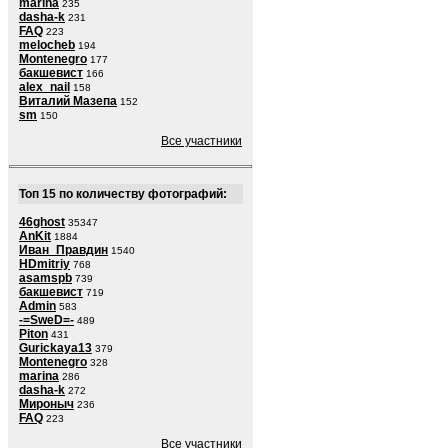
marina
235
dasha-k
231
FAQ
223
melocheb
194
Montenegro
177
бакшевист
166
alex_nail
158
Виталий Мазепа
152
sm
150
Все участники
Топ 15 по количеству фотографий:
46ghost
35347
AnKit
1884
Иван_Правдин
1540
HDmitriy
768
asamspb
739
бакшевист
719
Admin
583
-=SweD=-
489
Piton
431
Gurickaya13
379
Montenegro
328
marina
286
dasha-k
272
Мироныч
236
FAQ
223
Все участники