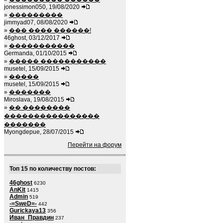
jonessimon050, 19/08/2020
»
���������
jimmyad07, 08/08/2020
»
��� ���� ������!
46ghost, 03/12/2017
»
�����������
Germanda, 01/10/2015
»
����� �����������
musetel, 15/09/2015
»
�����
musetel, 15/09/2015
»
�������
Miroslava, 19/08/2015
»
�� ��������
����������������
�������
Myongdepue, 28/07/2015
Перейти на форум
Топ 15 по количеству постов:
46ghost
6230
AnKit
1415
Admin
519
-=SweD=-
442
Gurickaya13
356
Иван_Правдин
237