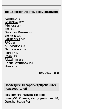
Топ 15 по количеству комментариев:
Admin
1443
-=SweD=-
1170
46ghost
957
sm
825
Виталий Мазепа
591
dasha-k
355
бакшевист
340
FAQ
318
КАТАРИНА
269
Партизанка
194
Floreo
194
Piton
175
Alexdmm
151
Елена Утоплова
151
Ночка
122
Все участники
Последние 10 зарегистрированных
пользователей:
lork
,
ldmitry
,
Никита Тихонов
,
qwerty51
,
Zhanna
,
Yazz
,
одесит
,
usr80
,
Guasho
,
Козак Рог
,