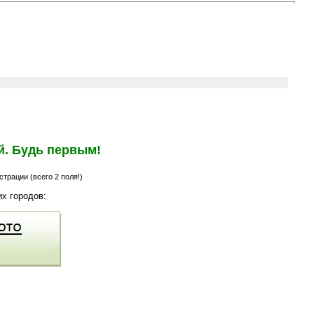
й. Будь первым!
трации (всего 2 поля!)
х городов: