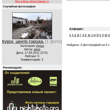
Все плюсы регистрации >>
Случайная фотография
Алфавит:
4
А
Б
В
Г
Д
Е
Ж
З
И
Й
К
Л
М
Н
Курск, центр города.
(1 фото)
Найдено: 0 фотографий на 0 ст
Категория:
Курск
Автор:
apvs
Дата: 17.04.2011 22:51
Рейтинг: 0
Комментарии: 3
Рекомендуем: