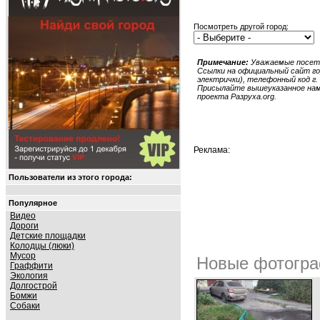
Посмотреть другой город:
Примечание:
Уважаемые посети
Ссылки на официальный сайт гор
электрички), телефонный код г. 
Присылайте вышеуказанное нам в
проекта Разруха.org.
Реклама:
Пользователи из этого города:
Популярное
Видео
Дороги
Детские площадки
Колодцы (люки)
Мусор
Новые фотогра
Граффити
Экология
Долгострой
Бомжи
Собаки