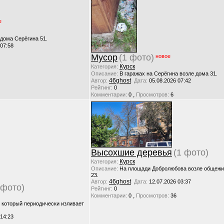
е
 дома Серёгина 51.
 07:58
Мусор
(1 фото)
новое
Курск
Категория:
Описание:
В гаражах на Серёгина возле дома 31.
46ghost
Автор:
Дата:
05.08.2026 07:42
Рейтинг:
0
,
Комментарии:
0
Просмотров:
6
Высохшие деревья
(1 фото)
Курск
Категория:
Описание:
На площади Добролюбова возле общежи
23.
46ghost
Автор:
Дата:
12.07.2026 03:37
 фото)
Рейтинг:
0
,
Комментарии:
0
Просмотров:
36
, который периодически изливает
 14:23