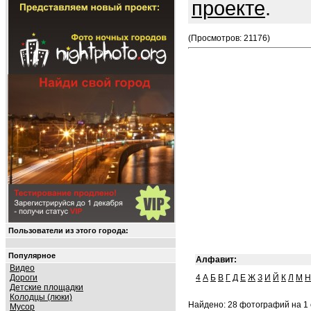
проекте
.
(Просмотров: 21176)
Пользователи из этого города:
Популярное
Алфавит:
Видео
Дороги
4
А
Б
В
Г
Д
Е
Ж
З
И
Й
К
Л
М
Н
Детские площадки
Колодцы (люки)
Найдено: 28 фотографий на 1 
Мусор