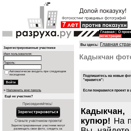
Главная
|
О прое
регистрации
Главная стра
Вы здесь:
Зарегистрированные участники
Имя пользователя:
Кадыкчан фот
Пароль:
Автоматически входить при следующем
посещении
Подпишитесь на новые фот
"нравится":
»
Напомнить мне пароль
Если понравился проект в 
Ещё не участник?
Кадыкчан,
купюр!
На п
Зарегистрированные участники могут
Вы найдете
размещать свои фото, следить за