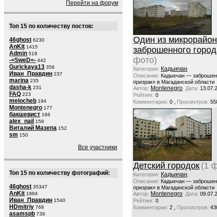
Перейти на форум
Топ 15 по количеству постов:
Один из микрорайо
46ghost
6230
AnKit
1415
заброшенного город
Admin
519
фото)
-=SweD=-
442
Gurickaya13
356
Кадыкчан
Категория:
Иван_Правдин
237
Описание:
Кадыкчан — заброшен
marina
235
призрак» в Магаданской области
dasha-k
231
Montenegro
Автор:
Дата:
13.07.
FAQ
223
Рейтинг:
0
melocheb
194
,
Комментарии:
0
Просмотров:
55
Montenegro
177
бакшевист
166
alex_nail
158
Виталий Мазепа
152
sm
150
Все участники
Детский городок
(1 
Топ 15 по количеству фотографий:
Кадыкчан
Категория:
Описание:
Кадыкчан — заброшен
46ghost
35347
призрак» в Магаданской области
AnKit
Montenegro
1884
Автор:
Дата:
09.07.
Иван_Правдин
1540
Рейтинг:
0
HDmitriy
,
768
Комментарии:
2
Просмотров:
43
asamspb
739