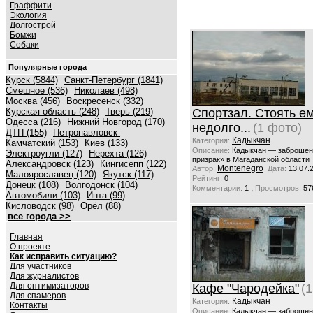
Граффити
Экология
Долгострой
Бомжи
Собаки
Популярные города
Курск (5844)
Санкт-Петербург (1841)
Смешное (536)
Николаев (498)
Москва (456)
Воскресенск (332)
Курская область (248)
Тверь (219)
Спортзал. Стоять е
Одесса (216)
Нижний Новгород (170)
недолго...
(1 фото)
ДТП (155)
Петропавловск-
Кадыкчан
Категория:
Камчатский (153)
Киев (133)
Описание:
Кадыкчан — заброшен
Электроугли (127)
Нерехта (126)
призрак» в Магаданской области
Александровск (123)
Кингисепп (122)
Montenegro
Автор:
Дата:
13.07.
Малоярославец (120)
Якутск (117)
Рейтинг:
0
Донецк (108)
Волгодонск (104)
,
Комментарии:
1
Просмотров:
57
Автомобили (103)
Инта (99)
Кисловодск (98)
Орёл (88)
все города >>
Главная
О проекте
Как исправить ситуацию?
Для участников
Для журналистов
Для оптимизаторов
Кафе "Чародейка"
(
Для спамеров
Кадыкчан
Категория:
Контакты
Описание:
Кадыкчан — заброшен