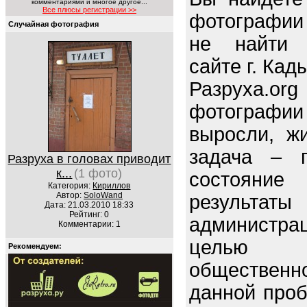
комментариями и многое другое...
Все плюсы регистрации >>
фотографии 
Случайная фотография
не найти 
сайте г. Кад
Разруха.o
фотографи
выросли, ж
задача – п
Разруха в головах приводит
к...
(1 фото)
состояние 
Категория:
Кириллов
Автор:
SoloWand
резуль
Дата: 21.03.2010 18:33
Рейтинг: 0
администра
Комментарии: 1
целью 
Рекомендуем:
обществен
данной про