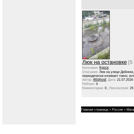
Люк на остановке
(5
Курск
Категория:
Описание:
Люк на улице Дейнеки
периодически изливает говно, вот
46ghost
Автор:
Дата:
21.07.2026
Рейтинг:
0
,
Комментарии:
0
Просмотров:
25
Главная страница
>
Россия
>
Мага