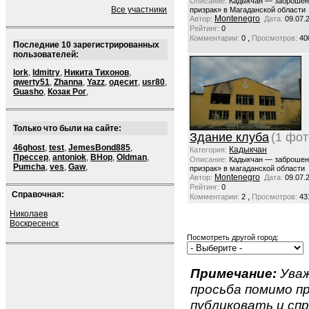
Описание:
Кадыкчан — заброшен
Все участники
призрак» в Магаданской области
Montenegro
Автор:
Дата:
09.07.
Рейтинг:
0
,
Комментарии:
0
Просмотров:
40
Последние 10 зарегистрированных
пользователей:
lork
,
ldmitry
,
Никита Тихонов
,
qwerty51
,
Zhanna
,
Yazz
,
одесит
,
usr80
,
Guasho
,
Козак Рог
,
Только что были на сайте:
Здание клуба
(1 фот
46ghost
,
test
,
JemesBond885
,
Кадыкчан
Категория:
Прессер
,
antoniok
,
BHop
,
Oldman
,
Описание:
Кадыкчан — заброшен
Pumcha
,
ves
,
Gaw
,
призрак» в магаданской области
Montenegro
Автор:
Дата:
09.07.
Рейтинг:
0
Справочная:
,
Комментарии:
2
Просмотров:
43
Николаев
Воскресенск
Посмотреть другой город:
Примечание:
Уваж
просьба помимо 
публиковать и спр