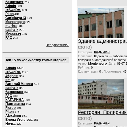
бакшевист
719
Admin
583
-=SweD=-
489
Piton
431
Gurickaya13
379
Montenegro
328
marina
286
dasha-k
272
Мироныч
236
FAQ
223
Здание администра
Все участники
фото)
Кадыкчан
Категория:
Описание:
Кадыкчан — заброшен
Топ 15 по количеству комментариев:
призрак» в Магаданской области
Montenegro
Автор:
Дата:
09.07.
Рейтинг:
0
Admin
1443
,
Комментарии:
0
Просмотров:
43
-=SweD=-
1170
46ghost
957
sm
825
Виталий Мазепа
591
dasha-k
355
бакшевист
340
FAQ
318
КАТАРИНА
269
Партизанка
194
Floreo
194
Ресторан "Полярник
Piton
175
Alexdmm
151
фото)
Елена Утоплова
151
Кадыкчан
Ночка
Категория:
122