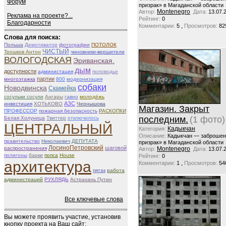
Форум
призрак» в Магаданской области
Montenegro
Автор:
Дата:
13.07.
Реклама на проекте?...
Рейтинг:
0
Благодарности
,
Комментарии:
5
Просмотров:
82
Слова для поиска:
Польша
Демотиватор
фотографии
ПОТОЛОК
ЧИСТЫЙ
Трошков Антон
чиновники-вершители
ВОЛОГОДСКАЯ
Эриванская.
дым
доступности
администация
половодье
партии
многоэтажка
800
модернизация
собаки
Новодвинска
Скамейка
сосульки сосули
Ангары
гавно
молодёжь
АЗС
инвестиция
ХОТЬКОВО
Чернышова
Магазин. Закрыт
ПРОФЕССОР
пожарная безопасность
РАСКОПКИ
последним.
(1 фото)
Белая Холуница
Твиттер
отключилось
ЦЕНТРАЛЬНЫЙ
Кадыкчан
Категория:
Описание:
Кадыкчан — заброшен
правительство
Николаевич
ДЕПУТАТА
призрак» в Магаданской области
ЛосиноПетровский
шаговой
распространения
Montenegro
Автор:
Дата:
13.07.
полигоны
барки
попса
House
Рейтинг:
0
архитектура
,
Комментарии:
1
Просмотров:
54
пятак
работа
администраций
РУХЛЯДЬ
Астрахань Путин
Все ключевые слова
Вы можете проявить участие, установив
кнопку проекта на Ваш сайт: