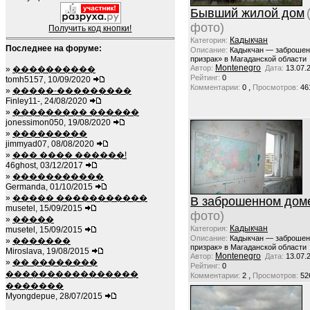
Бывший жилой дом
фото)
Получить код кнопки!
Кадыкчан
Категория:
Последнее на форуме:
Описание:
Кадыкчан — заброшен
призрак» в Магаданской области
Montenegro
Автор:
Дата:
13.07.
»
����������
Рейтинг:
0
tomh5157, 10/09/2020
,
Комментарии:
0
Просмотров:
46
»
�����-���������
Finley11-, 24/08/2020
»
��������� ������
jonessimon050, 19/08/2020
»
���������
jimmyad07, 08/08/2020
»
��� ���� ������!
46ghost, 03/12/2017
»
�����������
Germanda, 01/10/2015
»
����� �����������
В заброшенном дом
musetel, 15/09/2015
фото)
»
�����
Кадыкчан
Категория:
musetel, 15/09/2015
Описание:
Кадыкчан — заброшен
»
�������
призрак» в Магаданской области
Miroslava, 19/08/2015
Montenegro
Автор:
Дата:
13.07.
»
�� ��������
Рейтинг:
0
����������������
,
Комментарии:
2
Просмотров:
52
�������
Myongdepue, 28/07/2015