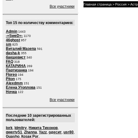
Главная страница
>
Россия
>
Астр
Все участники
Топ 15 по количеству комментариев:
Admin
1443
-=SweD=-
1170
46ghost
957
sm
825
Виталий Мазепа
591
dasha-k
355
бакшевист
340
FAQ
318
КАТАРИНА
269
Партизанка
194
Floreo
194
Piton
175
Alexdmm
151
Елена Утоплова
151
Ночка
122
Все участники
Последние 10 зарегистрированных
пользователей:
lork
,
ldmitry
,
Никита Тихонов
,
qwerty51
,
Zhanna
,
Yazz
,
одесит
,
usr80
,
Guasho
,
Козак Рог
,