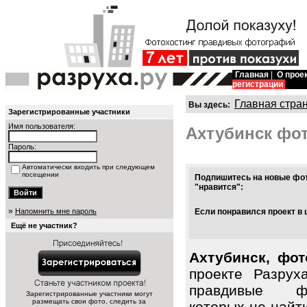
Главная
|
О прое
регистрации
Главная стра
Вы здесь:
Зарегистрированные участники
Имя пользователя:
Ахтубинск фо
Пароль:
Автоматически входить при следующем
посещении
Подпишитесь на новые фот
"нравится":
»
Напомнить мне пароль
Если понравился проект в 
Ещё не участник?
Ахтубинск, фот
проекте Разрух
правдивые фо
Зарегистрированные участники могут
размещать свои фото, следить за
которых не найт