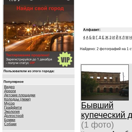
Алфавит:
4
А
Б
В
Г
Д
Е
Ж
З
И
Й
К
Л
М
Н
Найдено: 2 фотографий на 1 ст
Пользователи из этого города:
Популярное
Видео
Дороги
Детские площадки
Колодцы (люки)
Бывший
Мусор
Граффити
Экология
купеческий 
Долгострой
Бомжи
(1 фото)
Собаки