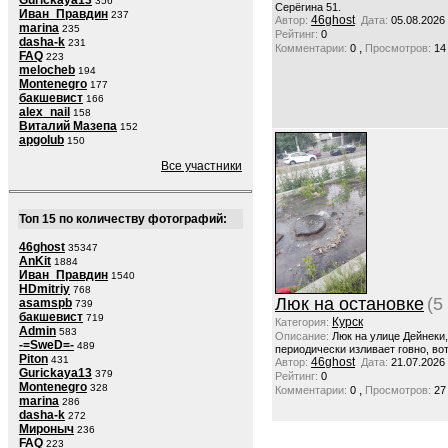
Gurickaya13
356
Серёгина 51.
Иван_Правдин
237
46ghost
Автор:
Дата:
05.08.2026
marina
235
Рейтинг:
0
dasha-k
231
,
Комментарии:
0
Просмотров:
14
FAQ
223
melocheb
194
Montenegro
177
бакшевист
166
alex_nail
158
Виталий Мазепа
152
apgolub
150
Все участники
Топ 15 по количеству фотографий:
46ghost
35347
AnKit
1884
Иван_Правдин
1540
HDmitriy
768
Люк на остановке
(5
asamspb
739
бакшевист
719
Курск
Категория:
Admin
583
Описание:
Люк на улице Дейнеки
-=SweD=-
489
периодически изливает говно, вот
Piton
431
46ghost
Автор:
Дата:
21.07.2026
Gurickaya13
379
Рейтинг:
0
Montenegro
328
,
Комментарии:
0
Просмотров:
27
marina
286
dasha-k
272
Мироныч
236
FAQ
223