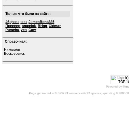
Только что были на сайте:
46ghost
,
test
,
JemesBond885
,
Прессер
,
antoniok
,
BHop
,
Oldman
,
Pumcha
,
ves
,
Gaw
,
Справочная:
Николаев
Воскресенск
Powered by
4im
Page generated in 0.363713 seconds with 24 queries, spending 0.28000