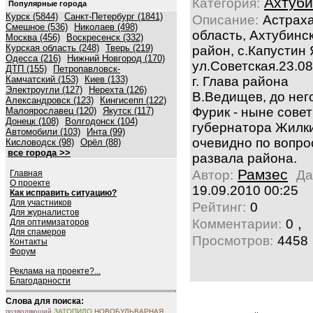
Ахтуби
Категория:
Популярные города
Курск (5844)
Санкт-Петербург (1841)
Описание:
Астрах
Смешное (536)
Николаев (498)
область, Ахтубинс
Москва (456)
Воскресенск (332)
Курская область (248)
Тверь (219)
район, с.Капустин 
Одесса (216)
Нижний Новгород (170)
ул.Советская.23.0
ДТП (155)
Петропавловск-
Камчатский (153)
Киев (133)
г. Глава района
Электроугли (127)
Нерехта (126)
В.Ведищев, до нег
Александровск (123)
Кингисепп (122)
Фурик - ныне сове
Малоярославец (120)
Якутск (117)
Донецк (108)
Волгодонск (104)
губернатора Жилк
Автомобили (103)
Инта (99)
очевидно по вопр
Кисловодск (98)
Орёл (88)
все города >>
развала района.
Рамзес
Автор:
Да
Главная
О проекте
19.09.2010 00:25
Как исправить ситуацию?
Для участников
Рейтинг:
0
Для журналистов
,
Комментарии:
0
Для оптимизаторов
Для спамеров
Просмотров:
4458
Контакты
Форум
Реклама на проекте?...
Благодарности
Слова для поиска:
позволяющий
ЗАТОПИЛО
НОВОБУЛЬВАРНАЯ