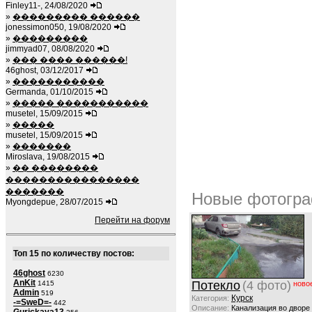
Finley11-, 24/08/2020
»
��������� ������
jonessimon050, 19/08/2020
»
���������
jimmyad07, 08/08/2020
»
��� ���� ������!
46ghost, 03/12/2017
»
�����������
Germanda, 01/10/2015
»
����� �����������
musetel, 15/09/2015
»
�����
musetel, 15/09/2015
»
�������
Miroslava, 19/08/2015
»
�� ��������
����������������
�������
Новые фотогра
Myongdepue, 28/07/2015
Перейти на форум
Топ 15 по количеству постов:
46ghost
6230
AnKit
Потекло
(4 фото)
1415
ново
Admin
519
Курск
Категория:
-=SweD=-
442
Описание:
Канализация во дворе