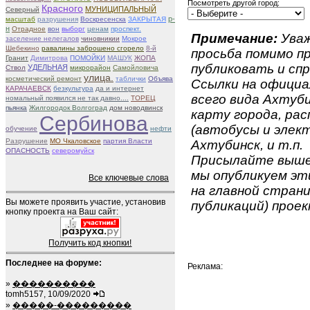
Посмотреть другой город:
Красного
МУНИЦИПАЛЬНЫЙ
Северный
р-
масштаб
разрушения
Воскресенска
ЗАКРЫТАЯ
н
Отрадное
вон
выборг
ценам
проспект.
Примечание:
Уваж
заселение нелегалов
чиновникии
Мокрое
Шебекино
равалины заброшено сгорело
8-й
просьба помимо 
Гранит
Димитрова
ПОМОЙКИ
МАШУК
ЖОПА
публиковать и спр
УДЕЛЬНАЯ
Ствол
микрорайон
Самойловича
улица.
косметический ремонт
таблички
Объява
Ссылки на официа
КАРАЧАЕВСК
безкультура
да и интернет
всего вида Ахтуби
номальный появился не так давно....
ТОРЕЦ
пьянка
Жилгородок Волгоград
дом новодвинск
карту города, ра
Сербинова
(автобусы и элект
обучение
нефти
Разрушение
МО Чкаловское
партия Власти
Ахтубинск, и т.п.
ОПАСНОСТЬ
северомуйск
Присылайте вышеу
мы опубликуем эти
Все ключевые слова
на главной страни
Вы можете проявить участие, установив
публикаций) проек
кнопку проекта на Ваш сайт:
Получить код кнопки!
Последнее на форуме:
Реклама:
»
����������
tomh5157, 10/09/2020
»
�����-���������