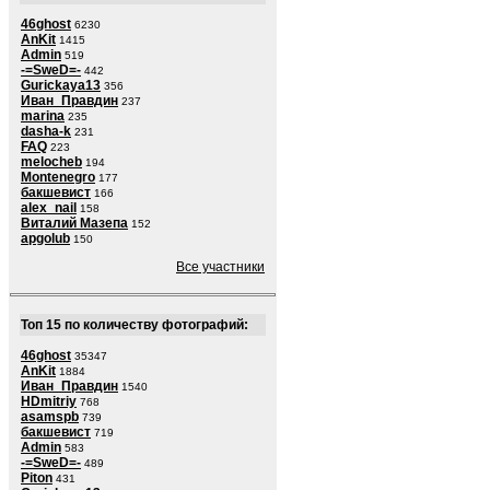
46ghost
6230
AnKit
1415
Admin
519
-=SweD=-
442
Gurickaya13
356
Иван_Правдин
237
marina
235
dasha-k
231
FAQ
223
melocheb
194
Montenegro
177
бакшевист
166
alex_nail
158
Виталий Мазепа
152
apgolub
150
Все участники
Топ 15 по количеству фотографий:
46ghost
35347
AnKit
1884
Иван_Правдин
1540
HDmitriy
768
asamspb
739
бакшевист
719
Admin
583
-=SweD=-
489
Piton
431