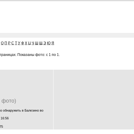
О
П
Р
С
Т
У
Ф
Х
Ц
Ч
Ш
Щ
Э
Ю
Я
раницах. Показаны фото: с 1 по 1.
1 фото)
но обнаружить в Балезино во
 16:56
75