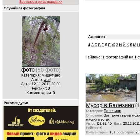
Все плюсы регистрации >>
Случайная фотография
Алфавит:
4
А
Б
В
Г
Д
Е
Ж
З
И
Й
К
Л
М
Н
Найдено: 1 фотографий на 1 ст
фото
(50 фото)
Категория:
Мишутино
Автор:
wolf
Дата: 12.11.2011 20:01
Рейтинг: 0
Комментарии: 0
Рекомендуем:
Мусор в Балезино
(
Балезино
Категория:
Описание:
Вот такие свалки мож
многих местах
balezino
Автор:
Дата:
20.12.2011
Рейтинг:
0
,
Комментарии:
1
Просмотров:
25