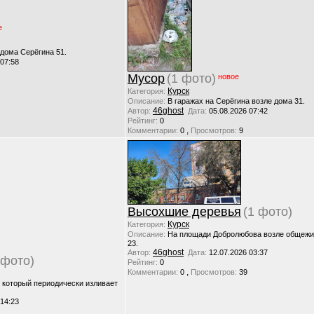
е
 дома Серёгина 51.
 07:58
Мусор
(1 фото)
новое
Курск
Категория:
Описание:
В гаражах на Серёгина возле дома 31.
46ghost
Автор:
Дата:
05.08.2026 07:42
Рейтинг:
0
,
Комментарии:
0
Просмотров:
9
Высохшие деревья
(1 фото)
Курск
Категория:
Описание:
На площади Добролюбова возле общежи
23.
46ghost
Автор:
Дата:
12.07.2026 03:37
 фото)
Рейтинг:
0
,
Комментарии:
0
Просмотров:
39
, который периодически изливает
 14:23