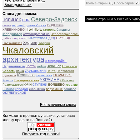
Реклама на проекте?...
,
Комментарии:
0
Просмотров:
25
Благодарности
Слова для поиска:
Северо-Задонск
Главная страница
>
Россия
>
Удму
НОГИНСК
СПБ.
слова
партия Единая Россия
ВОДНИКИ-
ПЬЯНЫЕ
ХЛЕБНИКОВО
сторона
бандиты
координатор
www.alligator.at.ua
Отреставрировать
ПРОЕЗД
дубна
петровско
НАСТУПИЛА
ДЕД
Худиев
Съезжинская
.авария
Чкаловский
архитектура
8 микрорайон
цветок
Зенищев
Недвижимость
radmir
Странное
Жуковский
Серость
наша
Почта
Полтавская
Юмашева
Булгаков
Карьерная
ЕГОРЬЕВСК
УКРАИНА
Кресла
Екатерининская
Облезло
Разрушается
КУЧИ
СТУПЕНИ
БОЛШЕВО
креатив
Бывшая
городом
Любытино
подземные
побитое
ОКТЯБРЬСКОЕ
Все ключевые слова
Вы можете проявить участие, установив
кнопку проекта на Ваш сайт:
Получить код кнопки!