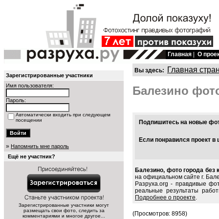
Главная
|
О прое
Главная стра
Вы здесь:
Зарегистрированные участники
Имя пользователя:
Балезино фот
Пароль:
Автоматически входить при следующем
посещении
Подпишитесь на новые фото
Если понравился проект в 
»
Напомнить мне пароль
Ещё не участник?
Балезино, фото города без 
на официальном сайте г. Бал
Разруха.org - правдивые фо
реальные результаты работ
Подробнее о проекте
.
Зарегистрированные участники могут
размещать свои фото, следить за
(Просмотров: 8958)
комментариями и многое другое...