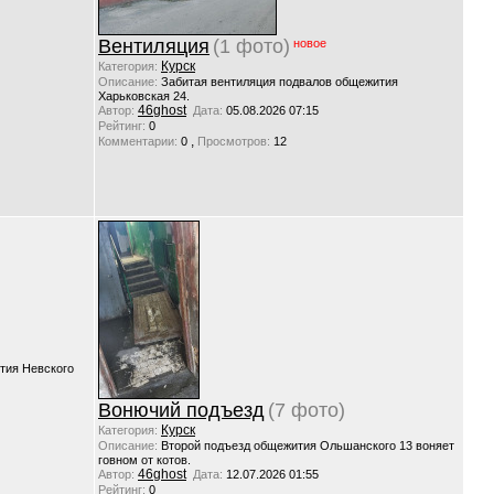
Вентиляция
(1 фото)
новое
Курск
Категория:
Описание:
Забитая вентиляция подвалов общежития
Харьковская 24.
46ghost
Автор:
Дата:
05.08.2026 07:15
Рейтинг:
0
,
Комментарии:
0
Просмотров:
12
тия Невского
Вонючий подъезд
(7 фото)
Курск
Категория:
Описание:
Второй подъезд общежития Ольшанского 13 воняет
говном от котов.
46ghost
Автор:
Дата:
12.07.2026 01:55
Рейтинг:
0