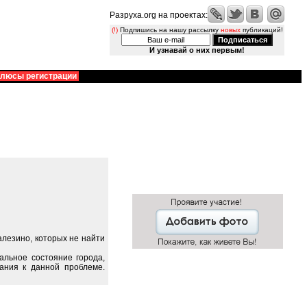
Разруха.org на проектах:
(!)
Подпишись на нашу рассылку
новых
публикаций!
И узнавай о них первым!
люсы регистрации
лезино, которых не найти
альное состояние города,
ания к данной проблеме.