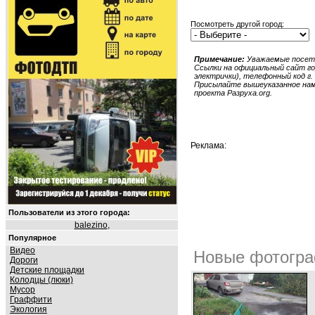
Посмотреть другой город:
Примечание:
Уважаемые посети
Ссылки на официальный сайт гор
электрички), телефонный код г. 
Присылайте вышеуказанное нам в
проекта Разруха.org.
Реклама:
Пользователи из этого города:
balezino
,
Популярное
Видео
Новые фотогра
Дороги
Детские площадки
Колодцы (люки)
Мусор
Граффити
Экология