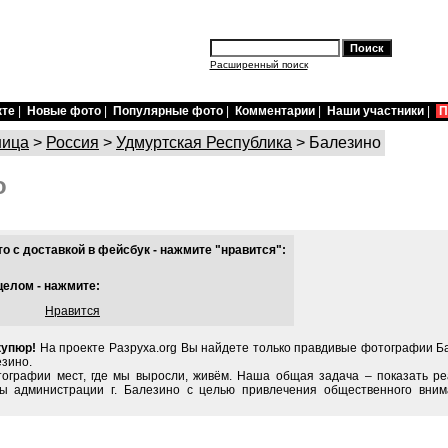
Расширенный поиск
кте
|
Новые фото
|
Популярные фото
|
Комментарии
|
Наши участники
|
П
ница
>
Россия
>
Удмуртская Республика
> Балезино
о
 с доставкой в фейсбук - нажмите "нравится":
целом - нажмите:
Нравится
купюр!
На проекте Разруха.org Вы найдете только правдивые фотографии Ба
езино.
тографии мест, где мы выросли, живём. Наша общая задача – показать ре
ы администрации г. Балезино с целью привлечения общественного вним