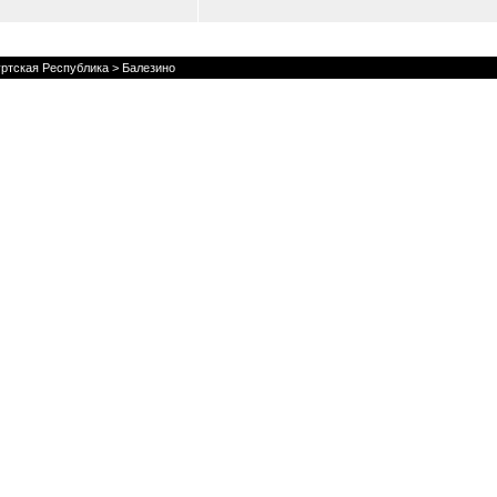
ртская Республика
> Балезино