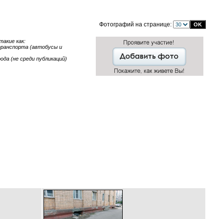
Фотографий на странице:
акие как:
 транспорта (автобусы и
ода (не среди публикаций)