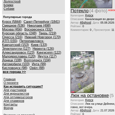
Долгострой
Бомжи
Собаки
Потекло
(4 фото)
ново
Курск
Категория:
Популярные города
Описание:
Канализация во дворе
Курск (5844)
Санкт-Петербург (1841)
46ghost
Автор:
Дата:
05.08.2026
Смешное (536)
Николаев (498)
Рейтинг:
0
Москва (456)
Воскресенск (332)
,
Комментарии:
0
Просмотров:
11
Курская область (248)
Тверь (219)
Одесса (216)
Нижний Новгород (170)
ДТП (155)
Петропавловск-
Камчатский (153)
Киев (133)
Электроугли (127)
Нерехта (126)
Александровск (123)
Кингисепп (122)
Малоярославец (120)
Якутск (117)
Донецк (108)
Волгодонск (104)
Автомобили (103)
Инта (99)
Кисловодск (98)
Орёл (88)
все города >>
Главная
О проекте
Как исправить ситуацию?
Для участников
Для журналистов
Люк на остановке
(5
Для оптимизаторов
Курск
Категория:
Для спамеров
Описание:
Люк на улице Дейнеки
Контакты
говно, вот вчера.
Форум
46ghost
Автор:
Дата:
21.07.2026
Рейтинг:
0