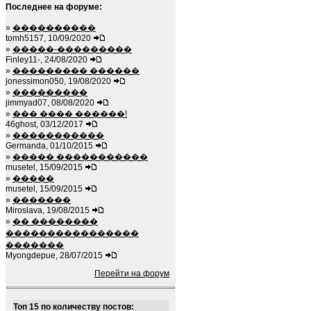
Последнее на форуме:
»
����������
tomh5157, 10/09/2020
»
�����-���������
Finley11-, 24/08/2020
»
��������� ������
jonessimon050, 19/08/2020
»
���������
jimmyad07, 08/08/2020
»
��� ���� ������!
46ghost, 03/12/2017
»
�����������
Germanda, 01/10/2015
»
����� �����������
musetel, 15/09/2015
»
�����
musetel, 15/09/2015
»
�������
Miroslava, 19/08/2015
»
�� ��������
����������������
�������
Myongdepue, 28/07/2015
Перейти на форум
Топ 15 по количеству постов: