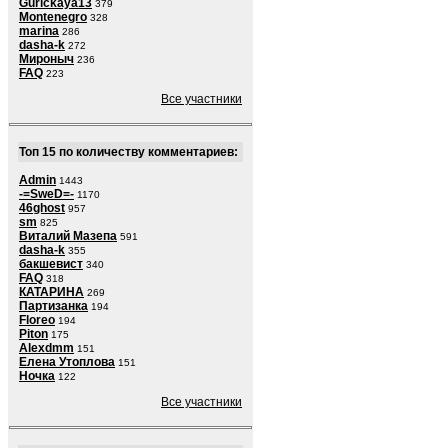
Gurickaya13
379
Montenegro
328
marina
286
dasha-k
272
Мироныч
236
FAQ
223
Все участники
Топ 15 по количеству комментариев:
Admin
1443
-=SweD=-
1170
46ghost
957
sm
825
Виталий Мазепа
591
dasha-k
355
бакшевист
340
FAQ
318
КАТАРИНА
269
Партизанка
194
Floreo
194
Piton
175
Alexdmm
151
Елена Утоплова
151
Ночка
122
Все участники