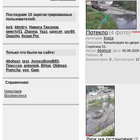
Последние 10 зарегистрированных
пользователей:
lork
,
ldmitry
,
Никита Тихонов
,
qwerty51
,
Zhanna
,
Yazz
,
одесит
,
usr80
,
Потекло
(4 фото)
ново
Guasho
,
Козак Рог
,
Курск
Категория:
Описание:
Канализация во дворе
Серёгина 51.
46ghost
Автор:
Дата:
05.08.2026
Только что были на сайте:
Рейтинг:
0
,
Комментарии:
0
Просмотров:
12
46ghost
,
test
,
JemesBond885
,
Прессер
,
antoniok
,
BHop
,
Oldman
,
Pumcha
,
ves
,
Gaw
,
Справочная:
Николаев
Воскресенск
Люк на остановке
(5