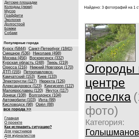
Детские площадки
Колодцы (люки)
Найдено: 3 фотографий на 1 ст
Мусор
Граффити
Экология
Долгострой
Бомжи
Собаки
Популярные города
Курск (5844)
Санкт-Петербург (1841)
Смешное (536)
Николаев (498)
Москва (456)
Воскресенск (332)
Курская область (248)
Тверь (219)
Огороды 
Одесса (216)
Нижний Новгород (170)
ДТП (155)
Петропавловск-
Камчатский (153)
Киев (133)
центре
Электроугли (127)
Нерехта (126)
Александровск (123)
Кингисепп (122)
Малоярославец (120)
Якутск (117)
поселка
(
Донецк (108)
Волгодонск (104)
Автомобили (103)
Инта (99)
Кисловодск (98)
Орёл (88)
фото)
все города >>
Главная
Категория:
О проекте
Как исправить ситуацию?
Голышманов
Для участников
Для журналистов