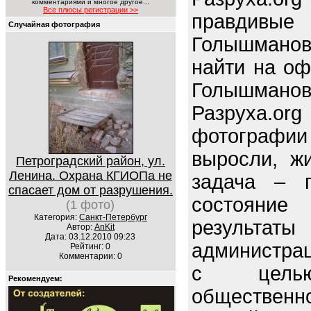
комментариями и многое другое...
Все плюсы регистрации >>
правдив
Случайная фотография
Голышмано
найти на оф
Голышманов
Разруха.o
фотографи
выросли, ж
Петроградский район, ул.
Ленина. Охрана КГИОПа не
задача – п
спасает дом от разрушения.
состояние 
(1 фото)
Категория:
Санкт-Петербург
резуль
Автор:
AnKit
Дата: 03.12.2010 09:23
администрац
Рейтинг: 0
Комментарии: 0
с целью
Рекомендуем:
обществен