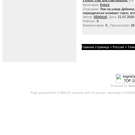
Курск
Категория:
Описание:
Люк на улице Дейнеки
периодически изливает говно, вот
46ghost
Автор:
Дата:
21.07.2026
Рейтинг:
0
,
Комментарии:
0
Просмотров:
26
Главная страница
>
Россия
>
Тюме
Powered by
4im
Page generated in 0.689131 seconds with 24 queries, spending 0.54900