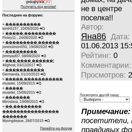
не в центре
Получить код кнопки!
Последнее на форуме:
поселка!!
»
����������
Автор:
tomh5157, 10/09/2020
»
�����-���������
Яна86
Дата:
Finley11-, 24/08/2020
»
��������� ������
01.06.2013 15:
jonessimon050, 19/08/2020
»
���������
Рейтинг:
0
jimmyad07, 08/08/2020
»
��� ���� ������!
Комментарии:
46ghost, 03/12/2017
»
�����������
Просмотров:
Germanda, 01/10/2015
»
����� �����������
musetel, 15/09/2015
»
�����
musetel, 15/09/2015
Посмотреть другой город:
»
�������
Miroslava, 19/08/2015
»
�� ��������
Примечание:
����������������
�������
посетители, 
Myongdepue, 28/07/2015
правдивых ф
Перейти на форум