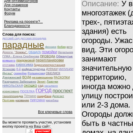
Для оптимизаторов
Описание:
У в
Для спамеров
Контакты
многоэтажек (д
Форум
трех-, пятиэт
Реклама на проекте?...
Благодарности
здания) есть
Слова для поиска:
огороды. Ужа
детский сад детская площадка
парадные
фонари
бобик
котэ
вид. Эти огор
Дороги.
"бомжы".
ОБЩАГА
ПОМОЙКИ
Начальник
занимают
ГУЖА - Елена Сербинова
ПРОВОДА
Обманутые
придомовой
перепланировки
взявшего
хиросима
отставка
Гидроэлектростанция
значительную
Устиново
8-й
инфраструктура
ДУРАКИ
МИЛИЦИИ
Ингаш"
скамейки
Ропшинская
ОБЕЛИСК
территорию,
ВОДА
Дзержинский
незавершенка
РАСКОПКИ
Разрушено Заброшено
Зенит
Лавочки
иногда можно
сад
НИКОЛЬСКАЯ
ОКОШКО
засыпано
проспект
ГОРОД
изрисовано
ПОСЕЛКА
улицу построи
Тёткино
танцплощадка
ощадбанк
Депозит
Полтава
название
ПИРОМАН
карабаш
или 2-3 дома.
Огороды дол
Все ключевые слова
быть в частн
Вы можете проявить участие, установив
кнопку проекта на Ваш сайт:
домах, на дача