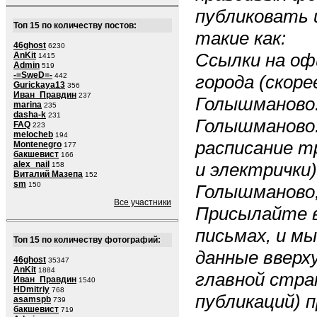
публиковать 
Топ 15 по количеству постов:
такие как:
46ghost
6230
Ссылки на о
AnKit
1415
Admin
519
-=SweD=-
442
города (скоре
Gurickaya13
356
Иван_Правдин
237
Голышманово.
marina
235
dasha-k
231
Голышманово.r
FAQ
223
melocheb
194
расписание т
Montenegro
177
бакшевист
166
alex_nail
и электрички)
158
Виталий Мазепа
152
sm
150
Голышманово,
Все участники
Присылайте в
письмах, и м
Топ 15 по количеству фотографий:
данные вверху
46ghost
35347
AnKit
1884
главной стран
Иван_Правдин
1540
HDmitriy
768
публикаций) п
asamspb
739
бакшевист
719