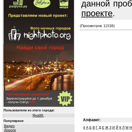
данной про
проекте
.
(Просмотров: 11538)
Пользователи из этого города:
Яна86
,
Алфавит:
Популярное
Видео
4
А
Б
В
Г
Д
Е
Ж
З
И
Й
К
Л
М
Н
Дороги