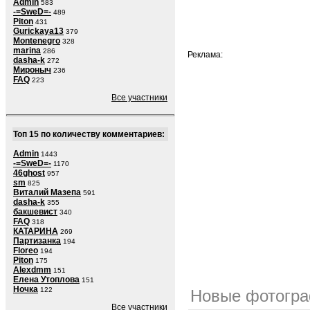
Admin
583
-=SweD=-
489
Piton
431
Gurickaya13
379
Montenegro
328
marina
286
Реклама:
dasha-k
272
Мироныч
236
FAQ
223
Все участники
Топ 15 по количеству комментариев:
Admin
1443
-=SweD=-
1170
46ghost
957
sm
825
Виталий Мазепа
591
dasha-k
355
бакшевист
340
FAQ
318
КАТАРИНА
269
Партизанка
194
Floreo
194
Piton
175
Alexdmm
151
Елена Утоплова
151
Ночка
122
Новые фотогра
Все участники