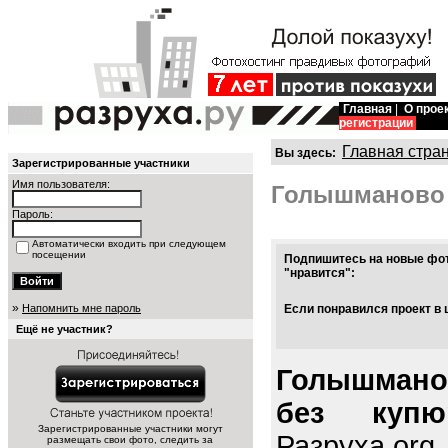
Главная
|
О прое
регистрации
Главная стра
Вы здесь:
Зарегистрированные участники
Имя пользователя:
Голышманово
Пароль:
Автоматически входить при следующем
посещении
Подпишитесь на новые фот
"нравится":
»
Напомнить мне пароль
Если понравился проект в 
Ещё не участник?
Голышмано
без купю
Зарегистрированные участники могут
Разруха.org
размещать свои фото, следить за