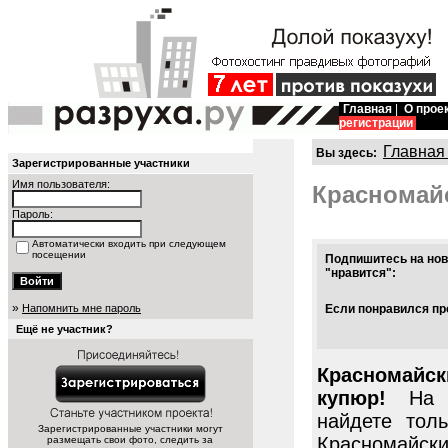
Главная
|
О прое
регистрации
Главная
Вы здесь:
Зарегистрированные участники
Имя пользователя:
Красномай
Пароль:
Автоматически входить при следующем
посещении
Подпишитесь на нов
"нравится":
»
Напомнить мне пароль
Если понравился про
Ещё не участник?
Красномай
купюр!
На п
найдете тол
Зарегистрированные участники могут
Красномайск
размещать свои фото, следить за