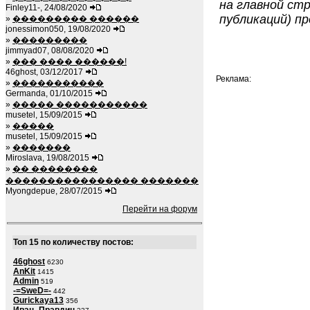
на главной стр
Finley11-, 24/08/2020
публикаций) пр
»
��������� ������
jonessimon050, 19/08/2020
»
���������
jimmyad07, 08/08/2020
»
��� ���� ������!
46ghost, 03/12/2017
Реклама:
»
�����������
Germanda, 01/10/2015
»
����� �����������
musetel, 15/09/2015
»
�����
musetel, 15/09/2015
»
�������
Miroslava, 19/08/2015
»
�� ��������
���������������� �������
Myongdepue, 28/07/2015
Перейти на форум
Топ 15 по количеству постов:
46ghost
6230
AnKit
1415
Admin
519
-=SweD=-
442
Gurickaya13
356