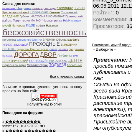
Слова для поиска:
06.05.2011 12:1
г.Темиртау
павильон
Ожидание
геноцид народа
ВЫВОЗ
Рейтинг:
0
Наводнение
Красноярский край
бензин
Сломанный
ВЛАДЕНИЕ
Губкин.
НАСОСНАЯ
КОМБИНАТ
Приморский
Комментарии:
район. Территория МА МО "Черная речка
НкМК
маньяк
парк
Просмотров:
3
музей
Человеку
нефти
Наталья
бесхозяйственность
ночлежка
злоупотребления
ВРЕМёН
Объява
разбито
ПРОХОДНЫЕ
№1637
двуглавый
ВИНОВНИК
Посмотреть другой город:
ОКОШКО
трущобы Пролетарска
опека
заинск
продажная
ДОРОГА
ДВОР
р-н
пожары
Пятёрочка
Примечание:
У
ЦЕНТР
ЭЛЕКТРИЧЕСКИЙ
ПОЧТОВЫЙ
Нива
суздаль
ПОДЪЕЗД
просьба помим
Воробьёвы горы
Металлострой
бесхозный
публиковать и
Все ключевые слова
как:
Ссылки на офи
Вы можете проявить участие, установив кнопку
всего вида Кра
проекта на Ваш сайт:
Красномайский.
расписание тр
Получить код кнопки!
электрички), 
Последнее на форуме:
Красномайский,
Присылайте вы
»
����������
tomh5157, 10/09/2020
мы опубликуем
»
�����-���������