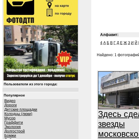
Алфавит:
4
А
Б
В
Г
Д
Е
Ж
З
И
Й
Найдено: 1 фотографий 
Пользователи из этого города:
Популярное
Видео
Дороги
Детские площадки
Здесь сд
Колодцы (люки)
Мусор
звезды
Граффити
Экология
Долгострой
московско
Бомжи