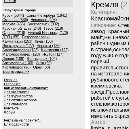
Собаки
Кремля
(2
Популярные города
Категория:
Курск (5844)
Санкт-Петербург (1841)
Красномайски
Смешное (536)
Николаев (498)
Москва (456)
Воскресенск (332)
Описание:
Сте
Курская область (248)
Тверь (219)
завод "Красный
Одесса (216)
Нижний Новгород (170)
Май",Вышнево
ДТП (155)
Петропавловск-
Камчатский (153)
Киев (133)
район.Один из
Электроугли (127)
Нерехта (126)
в стране,основ
Александровск (123)
Кингисепп (122)
Малоярославец (120)
Якутск (117)
году.В 40-е го
Донецк (108)
Волгодонск (104)
первый
Автомобили (103)
Инта (99)
правительствен
Кисловодск (98)
Орёл (88)
все города >>
на изготовлени
рубинового сте
Главная
О проекте
кремлевских
Как исправить ситуацию?
звезд.Прослав
Для участников
Для журналистов
работой с сул
Для оптимизаторов
стеклом,которо
Для спамеров
Контакты
исключительно
Форум
изменять окраск
Реклама на проекте?...
Автор:
Благодарности
limita_s_ambic