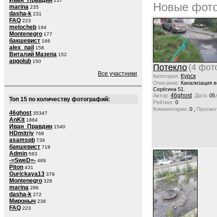
Иван_Правдин
237
Новые фото
marina
235
dasha-k
231
FAQ
223
melocheb
194
Montenegro
177
бакшевист
166
alex_nail
158
Виталий Мазепа
152
apgolub
150
Потекло
(4 фот
Все участники
Курск
Категория:
Описание:
Канализация в
Серёгина 51.
46ghost
Автор:
Дата:
05.
Топ 15 по количеству фотографий:
Рейтинг:
0
,
Комментарии:
0
Просмот
46ghost
35347
AnKit
1884
Иван_Правдин
1540
HDmitriy
768
asamspb
739
бакшевист
719
Admin
583
-=SweD=-
489
Piton
431
Gurickaya13
379
Montenegro
328
marina
286
dasha-k
272
Мироныч
236
FAQ
223