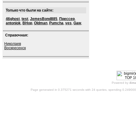
Только что были на сайте:
46ghost
,
test
,
JemesBond885
,
Прессер
,
antoniok
,
BHop
,
Oldman
,
Pumcha
,
ves
,
Gaw
,
Справочная:
Николаев
Воскресенск
Powered by
4im
Page generated in 0.375271 seconds with 24 queries, spending 0.24900