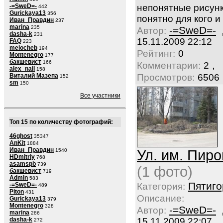
-=SweD=-
непонятные рисунк
442
Gurickaya13
356
понятно для кого и
Иван_Правдин
237
marina
235
-=SweD=-
Автор:
dasha-k
231
15.11.2009 22:12
FAQ
223
melocheb
194
Рейтинг:
0
Montenegro
177
бакшевист
166
,
Комментарии:
2
alex_nail
158
Виталий Мазепа
Просмотров:
6506
152
sm
150
Все участники
Топ 15 по количеству фотографий:
46ghost
35347
AnKit
1884
Иван_Правдин
1540
Ул. им. Пиро
HDmitriy
768
asamspb
739
(1 фото)
бакшевист
719
Admin
583
Пятиго
-=SweD=-
Категория:
489
Piton
431
Описание:
Gurickaya13
379
Montenegro
328
-=SweD=-
Автор:
marina
286
dasha-k
15.11.2009 22:07
272