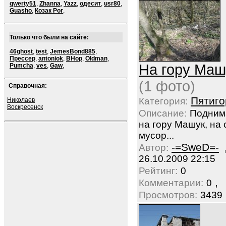
qwerty51
,
Zhanna
,
Yazz
,
одесит
,
usr80
,
Guasho
,
Козак Рог
,
Только что были на сайте:
46ghost
,
test
,
JemesBond885
,
Прессер
,
antoniok
,
BHop
,
Oldman
,
На гору Машу
Pumcha
,
ves
,
Gaw
,
(1 фото)
Справочная:
Пятиго
Категория:
Николаев
Воскресенск
Описание:
Подним
на гору Машук, на 
мусор...
-=SweD=-
Автор:
26.10.2009 22:15
Рейтинг:
0
,
Комментарии:
0
Просмотров:
3439