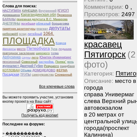
,
Комментарии:
0
Слова для поиска:
КГИОП
НАСТУПИЛА
КИНЕШМА
Внутренний
Просмотров:
2497
Карагандинская.обл
дормашина
Промзона
БАРАНЫ
приемная депутата В.С. Макарова
ДНЕПРЯНЫ
погибшая
облезлый
борщаговка
депутаты
памятник архитектуры
плагиат
1064.
небоскрёб
scrap
литейный
ПЛОЩАДКА
красавец
Ковров
Петербурга
финансы
место
Тула
ледышка
Пятигорск
(2
повторное заселение
широкого
топка
Арбузинка
Юнитек-Инжиниринг
сауны
лето
фото)
пенсионный
Совхозный
застройка.
Поима"
конь
журналист Дмитрий Губин
Ревуцкого
ощадбанк
КОТЛОВАН
Объява
ДОМОДЕДОВО
ФЕРМА
Пятиго
Категория:
Посадская
ТРУПЫ
самоуправства
Сломанный
Описание:
место в
Все ключевые слова
города
справа Универмаг
Вы можете проявить участие, установив
слева Верхний рын
кнопку проекта на Ваш сайт:
автовокзалом
в 20 метрах от
Получить код кнопки!
центральной улиц
Последнее на форуме:
города(проспект
»
����������
Калинина)