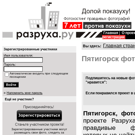
Главная
|
О прое
регистрации
Главная стра
Вы здесь:
Зарегистрированные участники
Имя пользователя:
Пятигорск фо
Пароль:
Автоматически входить при следующем
посещении
Подпишитесь на новые фот
"нравится":
»
Напомнить мне пароль
Если понравился проект в 
Ещё не участник?
Пятигорск, фот
проекте Разрух
правдивые фо
Зарегистрированные участники могут
размещать свои фото, следить за
которых не найт