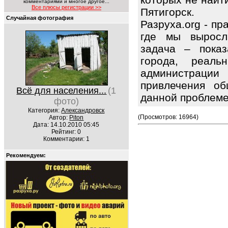
комментариями и многое другое...
Все плюсы регистрации >>
Пятигорск.
Случайная фотография
Разруха.org - п
где мы выросл
задача – показ
города, реаль
администрации
привлечения об
Всё для населения...
(1
данной проблем
фото)
Категория:
Александровск
(Просмотров: 16964)
Автор:
Piton
Дата: 14.10.2010 05:45
Рейтинг: 0
Комментарии: 1
Рекомендуем: