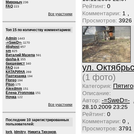
Мироныч
236
Рейтинг:
0
FAQ
223
,
Комментарии:
1
Все участники
Просмотров:
3926
Топ 15 по количеству комментариев:
Admin
1443
-=SweD=-
1170
46ghost
957
sm
825
Виталий Мазепа
591
dasha-k
355
бакшевист
340
ул. Октябрьс
FAQ
318
КАТАРИНА
269
(1 фото)
Партизанка
194
Floreo
194
Piton
Пятиго
175
Категория:
Alexdmm
151
Описание:
Елена Утоплова
151
Ночка
122
-=SweD=-
Автор:
Все участники
28.10.2009 23:25
Рейтинг:
0
,
Последние 10 зарегистрированных
Комментарии:
0
пользователей:
Просмотров:
3791
lork
,
ldmitry
,
Никита Тихонов
,