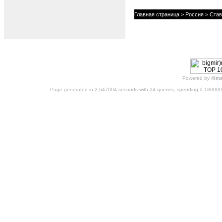
Главная страница
>
Россия
>
Став
Powered by
4im
Page generated in 2.647004 seconds with 24 queries, spending 2.18000