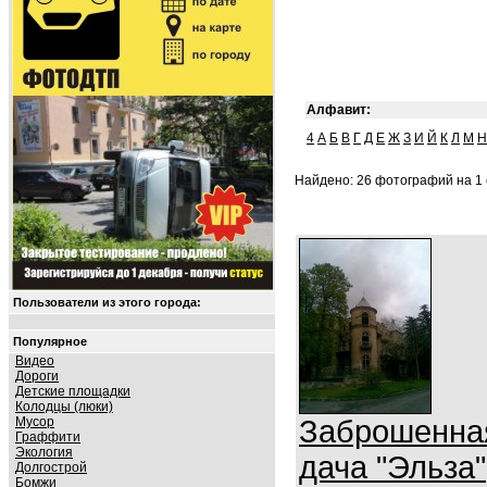
Алфавит:
4
А
Б
В
Г
Д
Е
Ж
З
И
Й
К
Л
М
Н
Найдено: 26 фотографий на 1 
Пользователи из этого города:
Популярное
Видео
Дороги
Детские площадки
Колодцы (люки)
Мусор
Заброшенна
Граффити
Экология
дача "Эльза"
Долгострой
Бомжи