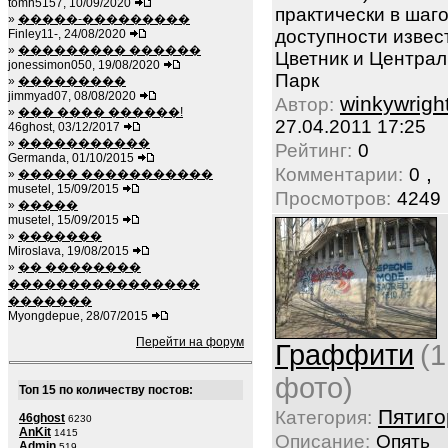
tomh5157, 10/09/2020
практически в шаг
»
�����-���������
доступности изве
Finley11-, 24/08/2020
»
��������� ������
Цветник и Центра
jonessimon050, 19/08/2020
Парк
»
���������
jimmyad07, 08/08/2020
winkywrigh
Автор:
»
��� ���� ������!
27.04.2011 17:25
46ghost, 03/12/2017
»
�����������
Рейтинг:
0
Germanda, 01/10/2015
,
Комментарии:
0
»
����� �����������
musetel, 15/09/2015
Просмотров:
4249
»
�����
musetel, 15/09/2015
»
�������
Miroslava, 19/08/2015
»
�� ��������
����������������
�������
Myongdepue, 28/07/2015
Перейти на форум
Граффити
(1
фото)
Топ 15 по количеству постов:
Пятиго
Категория:
46ghost
6230
AnKit
1415
Описание:
Опять
Admin
519