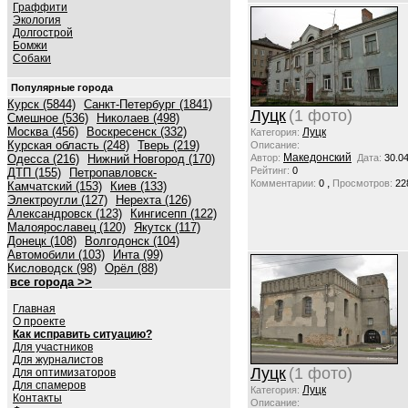
Граффити
Экология
Долгострой
Бомжи
Собаки
Популярные города
Курск (5844)
Санкт-Петербург (1841)
Луцк
(1 фото)
Смешное (536)
Николаев (498)
Москва (456)
Воскресенск (332)
Луцк
Категория:
Курская область (248)
Тверь (219)
Описание:
Македонский
Одесса (216)
Нижний Новгород (170)
Автор:
Дата:
30.0
Рейтинг:
0
ДТП (155)
Петропавловск-
,
Комментарии:
0
Просмотров:
22
Камчатский (153)
Киев (133)
Электроугли (127)
Нерехта (126)
Александровск (123)
Кингисепп (122)
Малоярославец (120)
Якутск (117)
Донецк (108)
Волгодонск (104)
Автомобили (103)
Инта (99)
Кисловодск (98)
Орёл (88)
все города >>
Главная
О проекте
Как исправить ситуацию?
Для участников
Для журналистов
Луцк
(1 фото)
Для оптимизаторов
Для спамеров
Луцк
Категория:
Контакты
Описание: