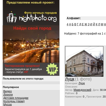
Алфавит:
4
А
Б
В
Г
Д
Е
Ж
З
И
Й
К
Л
М
Н
Найдено: 7 фотографий на 1 ст
Луцк
(1 фото)
Пользователи из этого города:
Луцк
Категория:
Описание:
Популярное
Македонский
Автор:
Дата:
30.0
Видео
Рейтинг:
0
Дороги
,
Комментарии:
0
Просмотров:
20
Детские площадки
Колодцы (люки)
Мусор