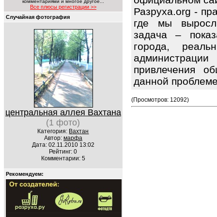
комментариями и многое другое...
Все плюсы регистрации >>
Разруха.org - п
Случайная фотография
где мы выросл
задача – показ
города, реаль
администрац
привлечения об
данной проблем
(Просмотров: 12092)
центральная аллея Вахтана
(1 фото)
Категория:
Вахтан
Автор:
марфа
Дата: 02.11.2010 13:02
Рейтинг: 0
Комментарии: 5
Рекомендуем: