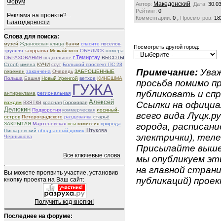
Форум
Македонский
Автор:
Дата:
30.0
Рейтинг:
0
Реклама на проекте?...
,
Комментарии:
0
Просмотров:
18
Благодарности
Слова для поиска:
музей
Ждановская улица
банки
спасите
поселок-
Посмотреть другой город:
труляля
запрравка
Можайского
ОБЕЛИСК
номера
г.Темиртау
ОБРАЗОВАНИЯ
подпольное
ВЫСОТЫ
Столб
имена
КУЧИ
ссут
Большой проспект ПС 28
Примечание:
Уваж
перемен
закончена
Очередь
ЗАБРОШЕННЫЕ
Польша
Башня
Новый Уренгой
ветхое
КИНЕШМА
просьба помимо 
ГУЖА
публиковать и спр
антиреклама
региональная
Алексей
взятка
вождям
красная
Гороховая
Ссылки на официа
Делюкин
Подворотня
коммерческая
лосиный-
всего вида Луцк.ру
остров
Петероградского
раздевалка
старьё
ЗАКРЫТАЯ
Мартеновская
псы
комиссия
природа
города, расписан
Штукова
Пискарёвский
ободранный домик
электрички), телеф
Чернышова
Присылайте вышеу
Все ключевые слова
мы опубликуем эти
на главной страни
Вы можете проявить участие, установив
публикаций) проек
кнопку проекта на Ваш сайт:
Получить код кнопки!
Последнее на форуме: