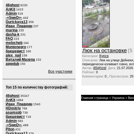
46ghost
6230
AnKit
1415
Admin
519
-=SweD=-
442
Gurickaya13
356
Иван_Правдин
237
marina
235
dasha-k
231
FAQ
223
melocheb
194
Montenegro
177
Люк на остановке
(5
бакшевист
166
alex_nail
158
Курск
Категория:
Виталий Мазепа
152
Описание:
Люк на улице Дейнеки
apgolub
150
периодически изливает говно, вот
46ghost
Автор:
Дата:
21.07.2026
Все участники
Рейтинг:
0
,
Комментарии:
0
Просмотров:
25
Топ 15 по количеству фотографий:
46ghost
35347
Главная страница
>
Украина
>
Вин
AnKit
1884
Иван_Правдин
1540
HDmitriy
768
asamspb
739
бакшевист
719
Admin
583
-=SweD=-
489
Piton
431
Gurickaya13
379