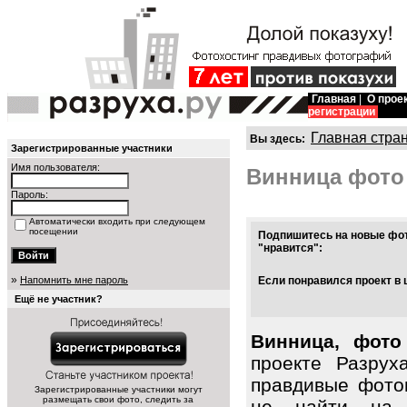
Главная
|
О прое
регистрации
Главная стра
Вы здесь:
Зарегистрированные участники
Имя пользователя:
Винница фото
Пароль:
Автоматически входить при следующем
посещении
Подпишитесь на новые фот
"нравится":
»
Напомнить мне пароль
Если понравился проект в 
Ещё не участник?
Винница, фото
проекте Разрух
правдивые фото
Зарегистрированные участники могут
размещать свои фото, следить за
не найти на 