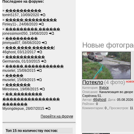
Последнее на форуме:
»
����������
tomh5157, 10/09/2020
»
�����-���������
Finley11-, 24/08/2020
»
��������� ������
jonessimon050, 19/08/2020
»
���������
jimmyad07, 08/08/2020
Новые фотогра
»
��� ���� ������!
46ghost, 03/12/2017
»
�����������
Germanda, 01/10/2015
»
����� �����������
musetel, 15/09/2015
»
�����
musetel, 15/09/2015
Потекло
(4 фото)
ново
»
�������
Курск
Категория:
Miroslava, 19/08/2015
Описание:
Канализация во дворе
»
�� ��������
Серёгина 51.
����������������
46ghost
Автор:
Дата:
05.08.2026
�������
Рейтинг:
0
,
Комментарии:
0
Просмотров:
11
Myongdepue, 28/07/2015
Перейти на форум
Топ 15 по количеству постов: