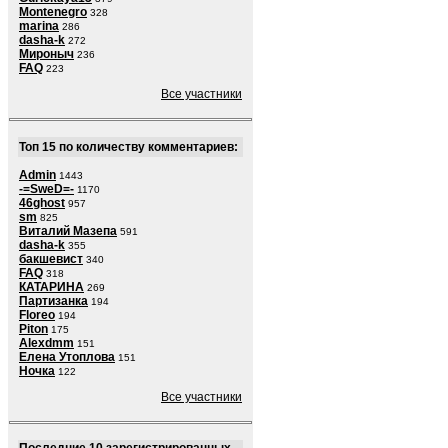
Montenegro
328
marina
286
dasha-k
272
Мироныч
236
FAQ
223
Все участники
Топ 15 по количеству комментариев:
Admin
1443
-=SweD=-
1170
46ghost
957
sm
825
Виталий Мазепа
591
dasha-k
355
бакшевист
340
FAQ
318
КАТАРИНА
269
Партизанка
194
Floreo
194
Piton
175
Alexdmm
151
Елена Утоплова
151
Ночка
122
Все участники