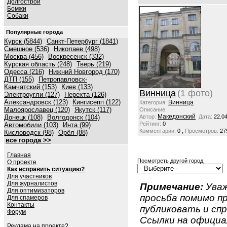
Долгострой
Бомжи
Собаки
Популярные города
Курск (5844)
Санкт-Петербург (1841)
Смешное (536)
Николаев (498)
Москва (456)
Воскресенск (332)
Курская область (248)
Тверь (219)
Одесса (216)
Нижний Новгород (170)
ДТП (155)
Петропавловск-
Камчатский (153)
Киев (133)
Винница
(1 фото)
Электроугли (127)
Нерехта (126)
Александровск (123)
Кингисепп (122)
Винница
Категория:
Малоярославец (120)
Якутск (117)
Описание:
Македонский
Донецк (108)
Волгодонск (104)
Автор:
Дата:
22.0
Рейтинг:
0
Автомобили (103)
Инта (99)
,
Комментарии:
0
Просмотров:
27
Кисловодск (98)
Орёл (88)
все города >>
Главная
Посмотреть другой город:
О проекте
Как исправить ситуацию?
Для участников
Для журналистов
Примечание:
Уваж
Для оптимизаторов
просьба помимо 
Для спамеров
Контакты
публиковать и спр
Форум
Ссылки на официа
Реклама на проекте?...