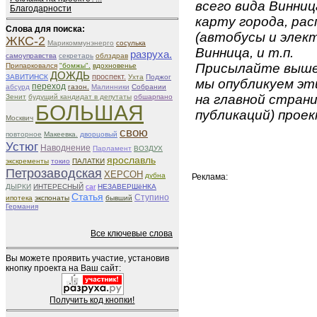
всего вида Винница
Благодарности
карту города, ра
Слова для поиска:
(автобусы и элект
ЖКС-2
Марикоммунэнерго
сосулька
Винница, и т.п.
разруха.
самоуправства
секретарь
облздрав
Присылайте вышеу
Припарковался
"бомжы".
вдохновенье
ДОЖДЬ
проспект.
ЗАВИТИНСК
Ухта
Поджог
мы опубликуем эти
переход
абсурд
газон.
Малинники
Собрании
на главной страни
Зенит
будущий кандидат в депутаты
обшарпано
БОЛЬШАЯ
публикаций) проек
Москвич
свою
повторное
Макеевка.
дворцовый
Устюг
Наводнение
Парламент
ВОЗДУХ
ярославль
экскременты
токио
ПАЛАТКИ
Петрозаводская
ХЕРСОН
дубна
Реклама:
ДЫРКИ
ИНТЕРЕСНЫЙ
car
НЕЗАВЕРШёНКА
Статья
Ступино
ипотека
экспонаты
бывший
Германия
Все ключевые слова
Вы можете проявить участие, установив
кнопку проекта на Ваш сайт:
Получить код кнопки!