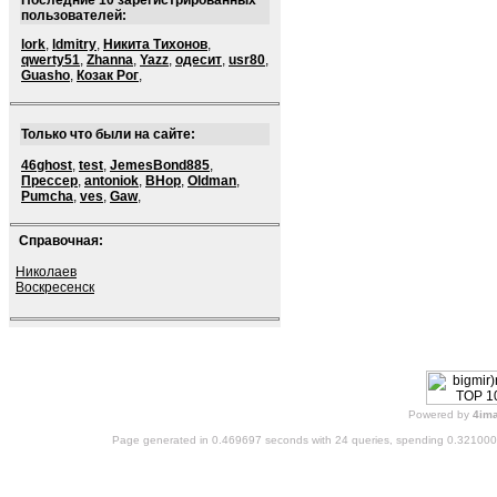
Последние 10 зарегистрированных
пользователей:
lork
,
ldmitry
,
Никита Тихонов
,
qwerty51
,
Zhanna
,
Yazz
,
одесит
,
usr80
,
Guasho
,
Козак Рог
,
Только что были на сайте:
46ghost
,
test
,
JemesBond885
,
Прессер
,
antoniok
,
BHop
,
Oldman
,
Pumcha
,
ves
,
Gaw
,
Справочная:
Николаев
Воскресенск
Powered by
4im
Page generated in 0.469697 seconds with 24 queries, spending 0.32100