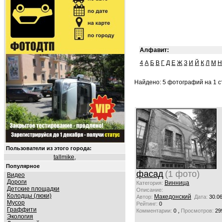
Алфавит:
4
А
Б
В
Г
Д
Е
Ж
З
И
Й
К
Л
М
Н
Найдено: 5 фотографий на 1 ст
Пользователи из этого города:
tallmike
,
Популярное
фасад
(1 фото)
Видео
Дороги
Винница
Категория:
Детские площадки
Описание:
Колодцы (люки)
Македонский
Автор:
Дата:
30.0
Мусор
Рейтинг:
0
Граффити
,
Комментарии:
0
Просмотров:
29
Экология