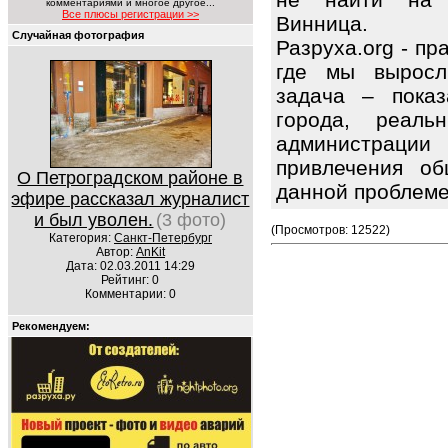
комментариями и многое другое...
Все плюсы регистрации >>
Винница.
Случайная фотография
Разруха.org - п
где мы выросл
задача – показ
города, реаль
администраци
привлечения об
О Петроградском районе в
данной проблем
эфире рассказал журналист
и был уволен.
(3 фото)
(Просмотров: 12522)
Категория:
Санкт-Петербург
Автор:
AnKit
Дата: 02.03.2011 14:29
Рейтинг: 0
Комментарии: 0
Рекомендуем: