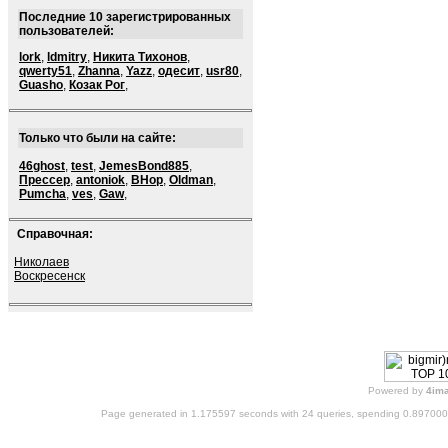
Последние 10 зарегистрированных
пользователей:
lork
,
ldmitry
,
Никита Тихонов
,
qwerty51
,
Zhanna
,
Yazz
,
одесит
,
usr80
,
Guasho
,
Козак Рог
,
Только что были на сайте:
46ghost
,
test
,
JemesBond885
,
Прессер
,
antoniok
,
BHop
,
Oldman
,
Pumcha
,
ves
,
Gaw
,
Справочная:
Николаев
Воскресенск
Powered by
4im
Page generated in 1.175597 seconds with 24 queries, spending 0.89700