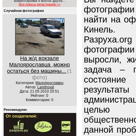
комментариями и многое другое...
Все плюсы регистрации >>
фотографии 
Случайная фотография
найти на оф
Кинель.
Разруха.o
фотографи
выросли, ж
На ж/д вокзале
Малоярославца ,можно
задача – п
остаться без машины...
(1
фото)
состояние 
Категория:
Малоярославец
резуль
Автор:
Landroval
Дата: 21.05.2010 20:51
Рейтинг: 0
администр
Комментарии: 0
целью 
Рекомендуем:
обществен
данной про