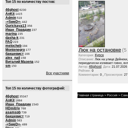
Топ 15 по количеству постов:
46ghost
6230
AnKit
1415
Admin
519
-=SweD=-
442
Gurickaya13
356
Иван_Правдин
237
marina
235
dasha-k
231
FAQ
223
melocheb
194
Люк на остановке
(5
Montenegro
177
бакшевист
166
Курск
Категория:
alex_nail
158
Описание:
Люк на улице Дейнеки
Виталий Мазепа
152
периодически изливает говно, вот
sm
150
46ghost
Автор:
Дата:
21.07.2026
Рейтинг:
0
Все участники
,
Комментарии:
0
Просмотров:
27
Топ 15 по количеству фотографий:
Главная страница
>
Россия
>
Сама
46ghost
35347
AnKit
1884
Иван_Правдин
1540
HDmitriy
768
asamspb
739
бакшевист
719
Admin
583
-=SweD=-
489