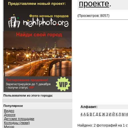
проекте
.
(Просмотров: 8057)
Пользователи из этого города:
Популярное
Алфавит:
Видео
4
А
Б
В
Г
Д
Е
Ж
З
И
Й
К
Л
М
Н
Дороги
Детские площадки
Колодцы (люки)
Найдено: 2 фотографий на 1 ст
Мусор