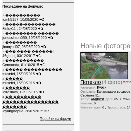
Последнее на форуме:
»
����������
tomh5157, 10/09/2020
»
�����-���������
Finley11-, 24/08/2020
»
��������� ������
jonessimon050, 19/08/2020
»
���������
Новые фотогра
jimmyad07, 08/08/2020
»
��� ���� ������!
46ghost, 03/12/2017
»
�����������
Germanda, 01/10/2015
»
����� �����������
musetel, 15/09/2015
»
�����
Потекло
(4 фото)
ново
musetel, 15/09/2015
Курск
»
�������
Категория:
Описание:
Канализация во дворе
Miroslava, 19/08/2015
Серёгина 51.
»
�� ��������
46ghost
Автор:
Дата:
05.08.2026
����������������
Рейтинг:
0
�������
,
Комментарии:
0
Просмотров:
14
Myongdepue, 28/07/2015
Перейти на форум