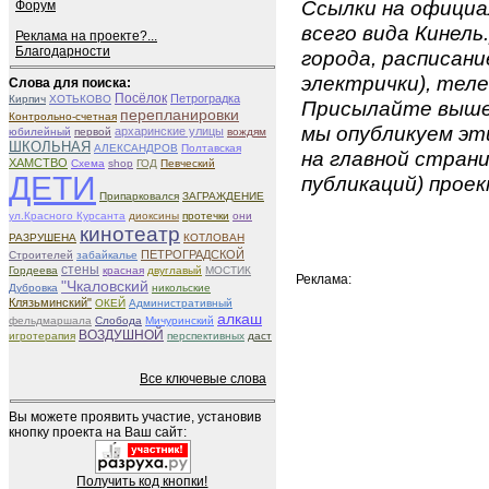
Ссылки на официа
Форум
всего вида Кинель.
Реклама на проекте?...
Благодарности
города, расписан
электрички), телеф
Слова для поиска:
Посёлок
Петроградка
Кирпич
ХОТЬКОВО
Присылайте вышеу
перепланировки
Контрольно-счетная
мы опубликуем эти
архаринские улицы
юбилейный
первой
вождям
ШКОЛЬНАЯ
АЛЕКСАНДРОВ
Полтавская
на главной страни
ХАМСТВО
Схема
shop
ГОД
Певческий
ДЕТИ
публикаций) проек
Припарковался
ЗАГРАЖДЕНИЕ
ул.Красного Курсанта
диоксины
протечки
они
кинотеатр
РАЗРУШЕНА
КОТЛОВАН
ПЕТРОГРАДСКОЙ
Строителей
забайкалье
стены
Гордеева
красная
двуглавый
МОСТИК
Реклама:
"Чкаловский
Дубровка
никольские
Клязьминский"
ОКЕЙ
Административный
алкаш
фельдмаршала
Слобода
Мичуринский
ВОЗДУШНОЙ
игротерапия
перспективных
даст
Все ключевые слова
Вы можете проявить участие, установив
кнопку проекта на Ваш сайт:
Получить код кнопки!