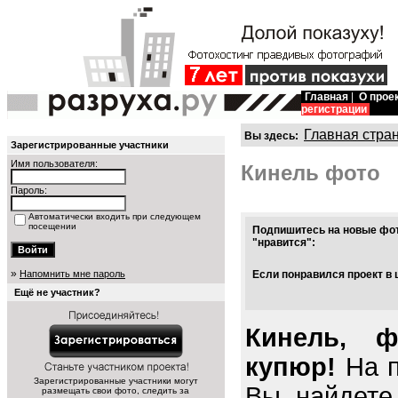
Главная
|
О прое
регистрации
Главная стра
Вы здесь:
Зарегистрированные участники
Имя пользователя:
Кинель фото
Пароль:
Автоматически входить при следующем
посещении
Подпишитесь на новые фот
"нравится":
»
Напомнить мне пароль
Если понравился проект в 
Ещё не участник?
Кинель, ф
купюр!
На п
Зарегистрированные участники могут
Вы найдете
размещать свои фото, следить за