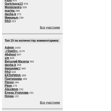
Piton
431
Gurickaya13
379
Montenegro
328
marina
286
dasha-k
272
Мироныч
236
FAQ
223
Все участники
Топ 15 по количеству комментариев:
Admin
1443
-=SweD=-
1170
46ghost
957
sm
825
Виталий Мазепа
591
dasha-k
355
бакшевист
340
FAQ
318
КАТАРИНА
269
Партизанка
194
Floreo
194
Piton
175
Alexdmm
151
Елена Утоплова
151
Ночка
122
Все участники