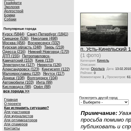
Граффити
Экология
Долгострой
Бомжи
Собаки
Популярные города
Курск (5844)
Санкт-Петербург (1841)
Смешное (536)
Николаев (498)
Москва (456)
Воскресенск (332)
Курская область (248)
Тверь (219)
п. Усть-Кинельский 1
Одесса (216)
Нижний Новгород (170)
(1 фото)
ДТП (155)
Петропавловск-
Камчатский (153)
Киев (133)
Кинель
Категория:
Электроугли (127)
Нерехта (126)
Описание:
Ооольга
Александровск (123)
Кингисепп (122)
Автор:
Дата:
13.02.2010
Рейтинг:
0
Малоярославец (120)
Якутск (117)
,
Комментарии:
1
Просмотров:
61
Донецк (108)
Волгодонск (104)
Автомобили (103)
Инта (99)
Кисловодск (98)
Орёл (88)
все города >>
Посмотреть другой город:
Главная
О проекте
Как исправить ситуацию?
Примечание:
Уваж
Для участников
Для журналистов
просьба помимо 
Для оптимизаторов
Для спамеров
публиковать и спр
Контакты