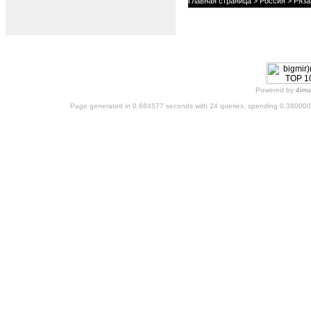
Главная страница
>
Россия
>
Ряза
Powered by
4im
Page generated in 0.684577 seconds with 24 queries, spending 0.38000