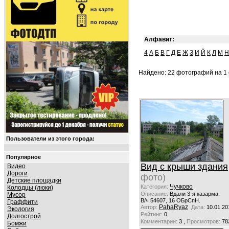
Алфавит:
4
А
Б
В
Г
Д
Е
Ж
З
И
Й
К
Л
М
Н
Найдено: 22 фотографий на 1 
Пользователи из этого города:
Популярное
Вид с крыши здания
Видео
Дороги
фото)
Детские площадки
Чучково
Категория:
Колодцы (люки)
Описание:
Вдали 3-я казарма.
Мусор
В/ч 54607, 16 ОБрСпН.
Граффити
PahaRyaz
Автор:
Дата:
10.01.20
Экология
Рейтинг:
0
Долгострой
,
Комментарии:
3
Просмотров:
78
Бомжи