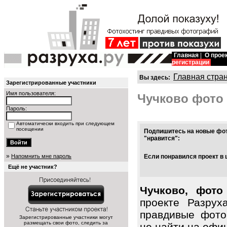
Главная
|
О прое
регистрации
Главная стра
Вы здесь:
Зарегистрированные участники
Имя пользователя:
Чучково фото
Пароль:
Автоматически входить при следующем
посещении
Подпишитесь на новые фот
"нравится":
»
Напомнить мне пароль
Если понравился проект в 
Ещё не участник?
Чучково, фото
проекте Разрух
правдивые фото
Зарегистрированные участники могут
размещать свои фото, следить за
не найти на офиц