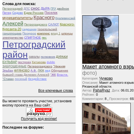
Слова для поиска:
снос
ДЫРА
Петроградкий
ДПС
ГРУ
двойное
Поселок
Питер
Седово
Едим Россию
Красного
муниципалитеты
Крапивинский
Алексей
Красного-
Петроградского
САЛЮТ
Курсанта-20
гадюшник
троепольский
танцплощака
Прокурор
комплекс
влад.1
шприцы
электричество
СПИРТНОЕ
пес
Петроградский
район
завалы
полковник
ДУРАКИ
БУЛЬВАР
построек
Хитарова
dublin
Макет атомного взр
ЗАБРОШЕННЫЕ
Петероградского
"Нижняя
люк
Эльбан
ФРЯНОВО
А.Ф.
лед
Обрушение
фото)
бывший глава Делюкин Алексей
"ЖК
Власти.
Чучково
Категория:
"Стакан
лосиный
бездействие
Описание:
Макет атомного взрыв
Рязанской области.
PahaRyaz
Все ключевые слова
Автор:
Дата:
06.01.20
Рейтинг:
0
,
Комментарии:
8
Просмотров:
69
Вы можете проявить участие, установив
кнопку проекта на Ваш сайт:
Получить код кнопки!
Последнее на форуме: