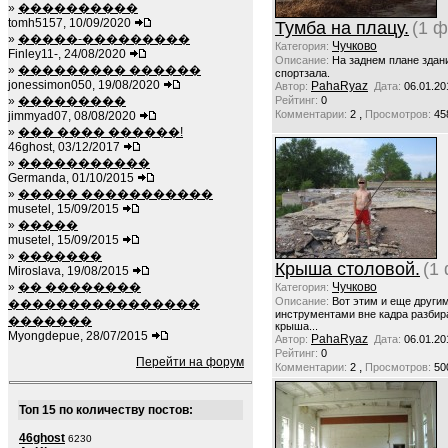
»
����������
tomh5157, 10/09/2020
Тумба на плацу.
(1 ф
»
�����-���������
Чучково
Категория:
Finley11-, 24/08/2020
Описание:
На заднем плане здан
»
��������� ������
спортзала.
jonessimon050, 19/08/2020
PahaRyaz
Автор:
Дата:
06.01.20
»
���������
Рейтинг:
0
,
Комментарии:
2
Просмотров:
45
jimmyad07, 08/08/2020
»
��� ���� ������!
46ghost, 03/12/2017
»
�����������
Germanda, 01/10/2015
»
����� �����������
musetel, 15/09/2015
»
�����
musetel, 15/09/2015
»
�������
Крыша столовой.
(1
Miroslava, 19/08/2015
»
�� ��������
Чучково
Категория:
Описание:
Вот этим и еще други
����������������
инструментами вне кадра разбир
�������
крыша...
Myongdepue, 28/07/2015
PahaRyaz
Автор:
Дата:
06.01.20
Рейтинг:
0
Перейти на форум
,
Комментарии:
2
Просмотров:
50
Топ 15 по количеству постов:
46ghost
6230