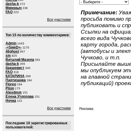
dasha-k
272
Мироныч
236
Примечание:
Уваж
FAQ
223
просьба помимо 
Все участники
публиковать и спр
Ссылки на официа
Топ 15 по количеству комментариев:
всего вида Чучково
Admin
карту города, ра
1443
-=SweD=-
1170
(автобусы и элект
46ghost
957
sm
825
Чучково, и т.п.
Виталий Мазепа
591
Присылайте вышеу
dasha-k
355
бакшевист
340
мы опубликуем эти
FAQ
318
на главной страни
КАТАРИНА
269
Партизанка
194
публикаций) проек
Floreo
194
Piton
175
Alexdmm
151
Елена Утоплова
151
Ночка
122
Все участники
Реклама:
Последние 10 зарегистрированных
пользователей: