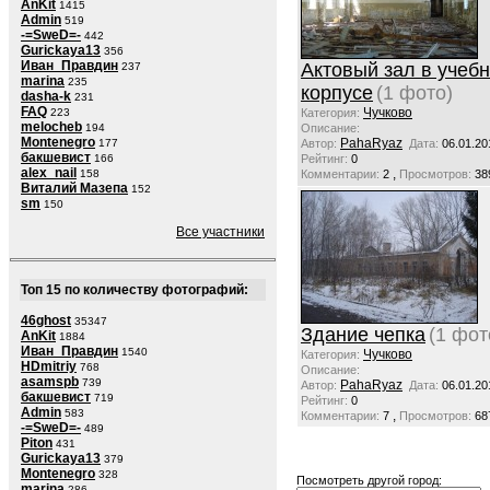
AnKit
1415
Admin
519
-=SweD=-
442
Gurickaya13
356
Иван_Правдин
Актовый зал в учеб
237
marina
235
корпусе
(1 фото)
dasha-k
231
FAQ
Чучково
223
Категория:
melocheb
194
Описание:
Montenegro
PahaRyaz
177
Автор:
Дата:
06.01.20
бакшевист
166
Рейтинг:
0
alex_nail
,
158
Комментарии:
2
Просмотров:
38
Виталий Мазепа
152
sm
150
Все участники
Топ 15 по количеству фотографий:
46ghost
35347
Здание чепка
(1 фот
AnKit
1884
Иван_Правдин
1540
Чучково
Категория:
HDmitriy
768
Описание:
asamspb
739
PahaRyaz
Автор:
Дата:
06.01.20
бакшевист
719
Рейтинг:
0
Admin
583
,
Комментарии:
7
Просмотров:
68
-=SweD=-
489
Piton
431
Gurickaya13
379
Montenegro
328
Посмотреть другой город:
marina
286