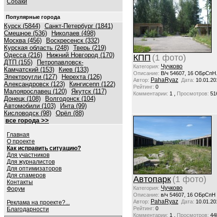
Собаки
Популярные города
Курск (5844)
Санкт-Петербург (1841)
Смешное (536)
Николаев (498)
Москва (456)
Воскресенск (332)
Курская область (248)
Тверь (219)
Одесса (216)
Нижний Новгород (170)
КПП
(1 фото)
ДТП (155)
Петропавловск-
Чучково
Категория:
Камчатский (153)
Киев (133)
Описание:
В/ч 54607, 16 ОБрСпН
Электроугли (127)
Нерехта (126)
PahaRyaz
Автор:
Дата:
10.01.20
Александровск (123)
Кингисепп (122)
Рейтинг:
0
Малоярославец (120)
Якутск (117)
,
Комментарии:
1
Просмотров:
51
Донецк (108)
Волгодонск (104)
Автомобили (103)
Инта (99)
Кисловодск (98)
Орёл (88)
все города >>
Главная
О проекте
Как исправить ситуацию?
Для участников
Для журналистов
Для оптимизаторов
Для спамеров
Автопарк
(1 фото)
Контакты
Чучково
Категория:
Форум
Описание:
в/ч 54607, 16 ОБрСпН
PahaRyaz
Автор:
Дата:
10.01.20
Реклама на проекте?...
Рейтинг:
0
Благодарности
,
Комментарии:
1
Просмотров:
44