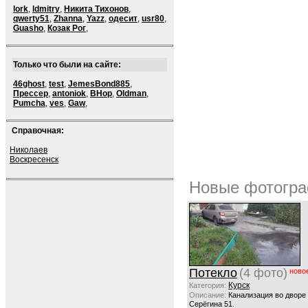
lork
,
ldmitry
,
Никита Тихонов
,
qwerty51
,
Zhanna
,
Yazz
,
одесит
,
usr80
,
Guasho
,
Козак Рог
,
Только что были на сайте:
46ghost
,
test
,
JemesBond885
,
Прессер
,
antoniok
,
BHop
,
Oldman
,
Pumcha
,
ves
,
Gaw
,
Справочная:
Николаев
Воскресенск
Новые фотогра
Потекло
(4 фото)
ново
Курск
Категория:
Описание:
Канализация во дворе
Серёгина 51.