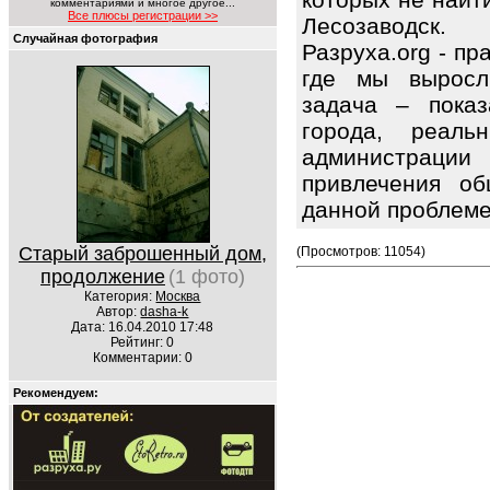
комментариями и многое другое...
Все плюсы регистрации >>
Лесозаводск.
Случайная фотография
Разруха.org - п
где мы выросл
задача – показ
города, реаль
администрации 
привлечения об
данной проблем
Старый заброшенный дом,
(Просмотров: 11054)
продолжение
(1 фото)
Категория:
Москва
Автор:
dasha-k
Дата: 16.04.2010 17:48
Рейтинг: 0
Комментарии: 0
Рекомендуем: