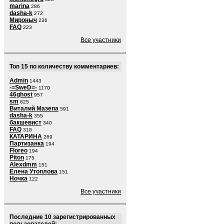
marina
286
dasha-k
272
Мироныч
236
FAQ
223
Все участники
Топ 15 по количеству комментариев:
Admin
1443
-=SweD=-
1170
46ghost
957
sm
825
Виталий Мазепа
591
dasha-k
355
бакшевист
340
FAQ
318
КАТАРИНА
269
Партизанка
194
Floreo
194
Piton
175
Alexdmm
151
Елена Утоплова
151
Ночка
122
Все участники
Последние 10 зарегистрированных