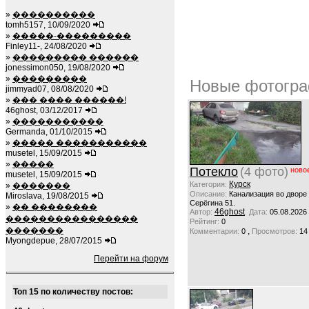
»
����������
tomh5157, 10/09/2020
»
�����-���������
Finley11-, 24/08/2020
»
��������� ������
jonessimon050, 19/08/2020
»
���������
Новые фотогра
jimmyad07, 08/08/2020
»
��� ���� ������!
46ghost, 03/12/2017
»
�����������
Germanda, 01/10/2015
»
����� �����������
musetel, 15/09/2015
»
�����
Потекло
(4 фото)
ново
musetel, 15/09/2015
Курск
Категория:
»
�������
Описание:
Канализация во дворе
Miroslava, 19/08/2015
Серёгина 51.
»
�� ��������
46ghost
Автор:
Дата:
05.08.2026
����������������
Рейтинг:
0
�������
,
Комментарии:
0
Просмотров:
14
Myongdepue, 28/07/2015
Перейти на форум
Топ 15 по количеству постов: