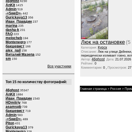
46ghost
6230
AnKit
1415
Admin
519
-=SweD=-
442
Gurickaya13
356
Иван_Правдин
237
marina
235
dasha-k
231
FAQ
223
melocheb
194
Люк на остановке
(5
Montenegro
177
бакшевист
166
Курск
Категория:
alex_nail
158
Описание:
Люк на улице Дейнеки
Виталий Мазепа
152
периодически изливает говно, вот
sm
150
46ghost
Автор:
Дата:
21.07.2026
Рейтинг:
0
Все участники
,
Комментарии:
0
Просмотров:
27
Топ 15 по количеству фотографий:
Главная страница
>
Россия
>
Прим
46ghost
35347
AnKit
1884
Иван_Правдин
1540
HDmitriy
768
asamspb
739
бакшевист
719
Admin
583
-=SweD=-
489
Piton
431
Gurickaya13
379
Montenegro
328