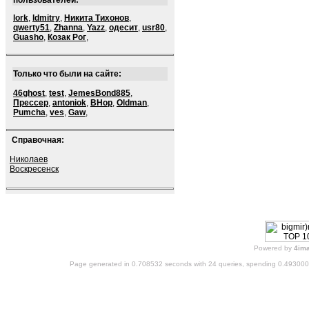
пользователей:
lork
,
ldmitry
,
Никита Тихонов
,
qwerty51
,
Zhanna
,
Yazz
,
одесит
,
usr80
,
Guasho
,
Козак Рог
,
Только что были на сайте:
46ghost
,
test
,
JemesBond885
,
Прессер
,
antoniok
,
BHop
,
Oldman
,
Pumcha
,
ves
,
Gaw
,
Справочная:
Николаев
Воскресенск
Powered by
4im
Page generated in 0.708532 seconds with 24 queries, spending 0.49300