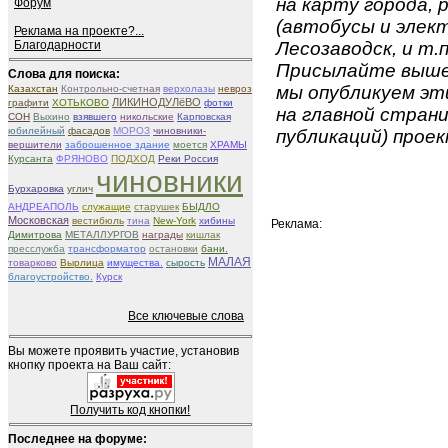
на карту города,
Форум
(автобусы и элект
Реклама на проекте?...
Благодарности
Лесозаводск, и т.п
Присылайте вышеу
Слова для поиска:
мы опубликуем эти
Казахстан
Контрольно-счетная
верхолазы
невроз
ЛИКИНОДУЛёВО
графити
ХОТЬКОВО
фотки
на главной страни
СОН
Выхино
взявшего
никольские
Карповская
юбилейный
фасадов
МОРОЗ
чиновники-
публикаций) проек
вершители
заброшенное здание
моется
ХРАМЫ
Курсанта
ФРЯНОВО
ПОДХОД
Реки Россия
чиновники
Бурхаровка
углич
АНДРЕАПОЛЬ
служащие
старушек
БЫДЛО
Московская
вестибюль
тина
New-York
хибины
Реклама:
Димитрова
МЕТАЛЛУРГОВ
награды
кишлак
пресслужба
трансформатор
остановки
бани.
МАЛАЯ
товарково
Вырлица
имущества.
сырость
благоустройство.
Курск
Все ключевые слова
Вы можете проявить участие, установив
кнопку проекта на Ваш сайт:
Получить код кнопки!
Последнее на форуме: