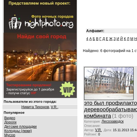
Алфавит:
4
А
Б
В
Г
Д
Е
Ж
З
И
Й
К
Л
М
Н
Найдено: 6 фотографий на 1 ст
Пользователи из этого города:
это был профилакт
Никита Тихонов
,
V.R.
,
деревообрабатыва
Популярное
комбината
(1 фото)
Видео
Лесозаводск
Категория:
Дороги
Описание:
Детские площадки
V.R.
Автор:
Дата:
15.11.2013 15:4
Колодцы (люки)
Рейтинг:
0
Мусор