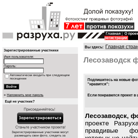
Главная
|
О прое
регистрации
Главная стра
Вы здесь:
Зарегистрированные участники
Имя пользователя:
Лесозаводск 
Пароль:
Автоматически входить при следующем
посещении
Подпишитесь на новые фот
"нравится":
»
Напомнить мне пароль
Если понравился проект в 
Ещё не участник?
Лесозаводск, ф
проекте Разрух
правдивые фот
Зарегистрированные участники могут
размещать свои фото, следить за
которых не найт