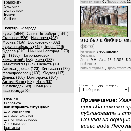
,
Комментарии:
0
Просмотров:
25
Граффити
Экология
Долгострой
Бомжи
Собаки
Популярные города
Курск (5844)
Санкт-Петербург (1841)
Смешное (536)
Николаев (498)
это была библиотек
Москва (456)
Воскресенск (332)
фото)
Курская область (248)
Тверь (219)
Одесса (216)
Нижний Новгород (170)
Лесозаводск
Категория:
ДТП (155)
Петропавловск-
Описание:
Камчатский (153)
Киев (133)
V.R.
Автор:
Дата:
15.11.2013 15:2
Электроугли (127)
Нерехта (126)
Рейтинг:
0
,
Комментарии:
0
Просмотров:
24
Александровск (123)
Кингисепп (122)
Малоярославец (120)
Якутск (117)
Донецк (108)
Волгодонск (104)
Автомобили (103)
Инта (99)
Посмотреть другой город:
Кисловодск (98)
Орёл (88)
все города >>
Главная
Примечание:
Уваж
О проекте
просьба помимо 
Как исправить ситуацию?
Для участников
публиковать и спр
Для журналистов
Ссылки на официа
Для оптимизаторов
Для спамеров
всего вида Лесозав
Контакты