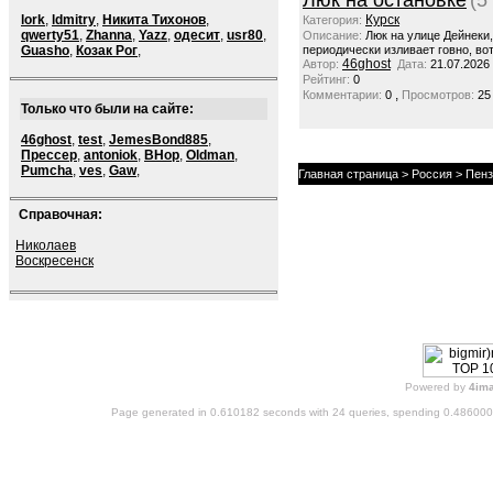
Люк на остановке
(5
lork
,
ldmitry
,
Никита Тихонов
,
Курск
Категория:
qwerty51
,
Zhanna
,
Yazz
,
одесит
,
usr80
,
Описание:
Люк на улице Дейнеки
Guasho
,
Козак Рог
,
периодически изливает говно, вот
46ghost
Автор:
Дата:
21.07.2026
Рейтинг:
0
,
Комментарии:
0
Просмотров:
25
Только что были на сайте:
46ghost
,
test
,
JemesBond885
,
Прессер
,
antoniok
,
BHop
,
Oldman
,
Pumcha
,
ves
,
Gaw
,
Главная страница
>
Россия
>
Пенз
Справочная:
Николаев
Воскресенск
Powered by
4im
Page generated in 0.610182 seconds with 24 queries, spending 0.48600