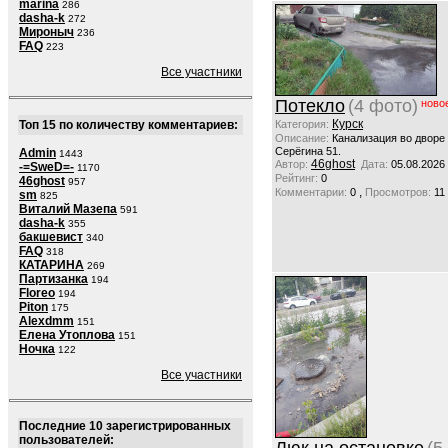
marina
286
dasha-k
272
Мироныч
236
FAQ
223
Все участники
Потекло
(4 фото)
ново
Курск
Топ 15 по количеству комментариев:
Категория:
Описание:
Канализация во дворе
Серёгина 51.
Admin
1443
46ghost
Автор:
Дата:
05.08.2026
-=SweD=-
1170
Рейтинг:
0
46ghost
957
,
Комментарии:
0
Просмотров:
11
sm
825
Виталий Мазепа
591
dasha-k
355
бакшевист
340
FAQ
318
КАТАРИНА
269
Партизанка
194
Floreo
194
Piton
175
Alexdmm
151
Елена Утоплова
151
Ночка
122
Все участники
Последние 10 зарегистрированных
пользователей: