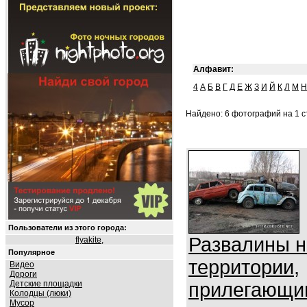
Алфавит:
4
А
Б
В
Г
Д
Е
Ж
З
И
Й
К
Л
М
Н
Найдено: 6 фотографий на 1 ст
Пользователи из этого города:
Развалины н
flyakite
,
Популярное
территории,
Видео
Дороги
Детские площадки
прилегающи
Колодцы (люки)
Мусор