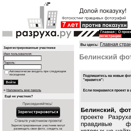
Главная
|
О прое
регистрации
Главная стра
Вы здесь:
Зарегистрированные участники
Имя пользователя:
Белинский фо
Пароль:
Автоматически входить при следующем
посещении
Подпишитесь на новые фот
"нравится":
»
Напомнить мне пароль
Если понравился проект в 
Ещё не участник?
Белинский, фот
проекте Разрух
правдивые фо
Зарегистрированные участники могут
размещать свои фото, следить за
которых не найт