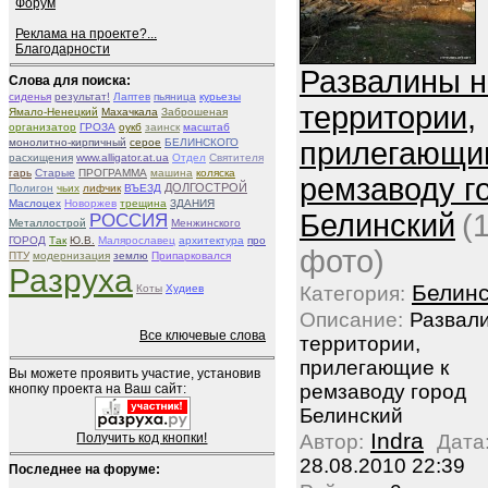
Форум
Реклама на проекте?...
Благодарности
Развалины н
Слова для поиска:
сиденья
результат!
Лаптев
пьяница
курьезы
территории,
Ямало-Ненецкий
Махачкала
Заброшеная
организатор
ГРОЗА
оукб
заинск
масштаб
монолитно-кирпичный
серое
БЕЛИНСКОГО
прилегающи
расхищения
www.alligator.at.ua
Отдел
Святителя
гарь
Старые
ПРОГРАММА
машина
коляска
ремзаводу г
ДОЛГОСТРОЙ
Полигон
чьих
лифчик
ВЪЕЗД
Маслоцех
Новоржев
трещина
ЗДАНИЯ
Белинский
(
РОССИЯ
Металлострой
Менжинского
ГОРОД
Так
Ю.В.
Малярославец
архитектура
про
фото)
ПТУ
модернизация
землю
Припарковался
Разруха
Белинс
Коты
Худиев
Категория:
Описание:
Развал
Все ключевые слова
территории,
прилегающие к
Вы можете проявить участие, установив
ремзаводу город
кнопку проекта на Ваш сайт:
Белинский
Indra
Получить код кнопки!
Автор:
Дата
28.08.2010 22:39
Последнее на форуме: