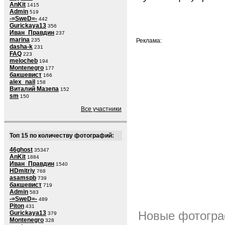
AnKit
1415
Admin
519
-=SweD=-
442
Gurickaya13
356
Иван_Правдин
237
marina
235
Реклама:
dasha-k
231
FAQ
223
melocheb
194
Montenegro
177
бакшевист
166
alex_nail
158
Виталий Мазепа
152
sm
150
Все участники
Топ 15 по количеству фотографий:
46ghost
35347
AnKit
1884
Иван_Правдин
1540
HDmitriy
768
asamspb
739
бакшевист
719
Admin
583
-=SweD=-
489
Piton
431
Новые фотогра
Gurickaya13
379
Montenegro
328