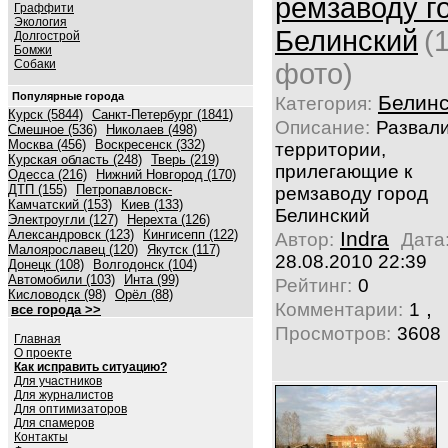
ремзаводу г
Граффити
Экология
Белинский
(
Долгострой
Бомжи
Собаки
фото)
Популярные города
Белинс
Категория:
Курск (5844)
Санкт-Петербург (1841)
Описание:
Развал
Смешное (536)
Николаев (498)
Москва (456)
Воскресенск (332)
территории,
Курская область (248)
Тверь (219)
прилегающие к
Одесса (216)
Нижний Новгород (170)
ДТП (155)
Петропавловск-
ремзаводу город
Камчатский (153)
Киев (133)
Белинский
Электроугли (127)
Нерехта (126)
Александровск (123)
Кингисепп (122)
Indra
Автор:
Дата
Малоярославец (120)
Якутск (117)
28.08.2010 22:39
Донецк (108)
Волгодонск (104)
Автомобили (103)
Инта (99)
Рейтинг:
0
Кисловодск (98)
Орёл (88)
,
Комментарии:
1
все города >>
Просмотров:
3608
Главная
О проекте
Как исправить ситуацию?
Для участников
Для журналистов
Для оптимизаторов
Для спамеров
Контакты