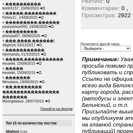
Рейтинг:
0
»
����������
,
Комментарии:
0
tomh5157, 10/09/2020
»
�����-���������
Просмотров:
2922
Finley11-, 24/08/2020
»
��������� ������
jonessimon050, 19/08/2020
»
���������
jimmyad07, 08/08/2020
»
��� ���� ������!
Посмотреть другой город:
46ghost, 03/12/2017
»
�����������
Germanda, 01/10/2015
Примечание:
Уваж
»
����� �����������
musetel, 15/09/2015
просьба помимо 
»
�����
публиковать и спр
musetel, 15/09/2015
»
�������
Ссылки на официа
Miroslava, 19/08/2015
всего вида Белинск
»
�� ��������
карту города, ра
����������������
�������
(автобусы и элект
Myongdepue, 28/07/2015
Белинский, и т.п.
Перейти на форум
Присылайте вышеу
мы опубликуем эти
Топ 15 по количеству постов:
на главной страни
публикаций) проек
46ghost
6230