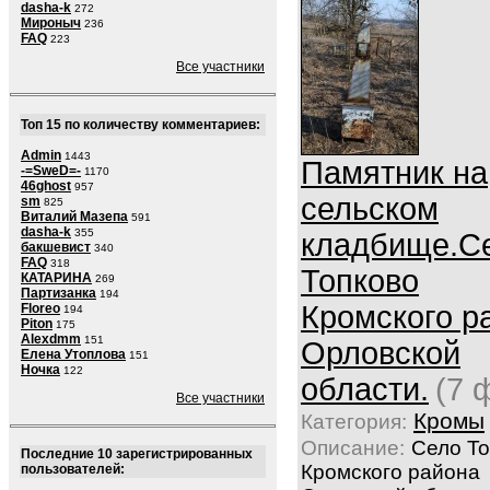
dasha-k
272
Мироныч
236
FAQ
223
Все участники
Топ 15 по количеству комментариев:
Admin
1443
Памятник на
-=SweD=-
1170
46ghost
957
сельском
sm
825
Виталий Мазепа
591
dasha-k
355
кладбище.С
бакшевист
340
FAQ
318
Топково
КАТАРИНА
269
Партизанка
194
Кромского р
Floreo
194
Piton
175
Alexdmm
151
Орловской
Елена Утоплова
151
Ночка
122
области.
(7 
Все участники
Кромы
Категория:
Описание:
Село То
Последние 10 зарегистрированных
Кромского района
пользователей: