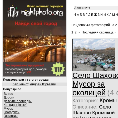
Алфавит:
4
А
Б
В
Г
Д
Е
Ж
З
И
Й
К
Л
М
Н
Найдено: 43 фотографий на 2 
1
2
»
Последняя страница »
Село Шахов
Пользователи из этого города:
Мусор за
бакшевист
,
Андрей Юрьевич
,
Популярное
околицей
(4
Видео
Дороги
Кромы
Категория:
Детские площадки
Колодцы (люки)
Описание:
Село
Мусор
Шахово.Кромской
Граффити
Экология