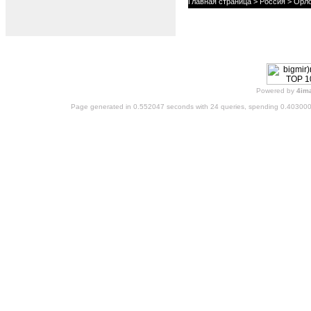
Главная страница
>
Россия
>
Орло
Powered by
4im
Page generated in 0.552047 seconds with 24 queries, spending 0.40300