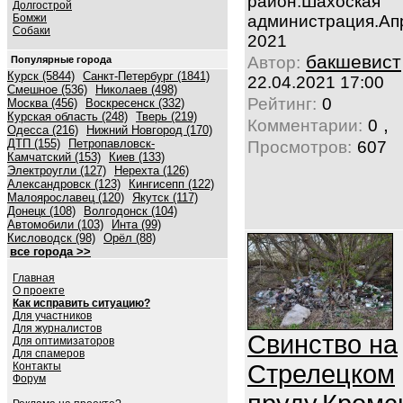
район.Шахоская
Долгострой
Бомжи
администрация.Ап
Собаки
2021
бакшевист
Автор:
Популярные города
Курск (5844)
Санкт-Петербург (1841)
22.04.2021 17:00
Смешное (536)
Николаев (498)
Рейтинг:
0
Москва (456)
Воскресенск (332)
Курская область (248)
Тверь (219)
,
Комментарии:
0
Одесса (216)
Нижний Новгород (170)
ДТП (155)
Петропавловск-
Просмотров:
607
Камчатский (153)
Киев (133)
Электроугли (127)
Нерехта (126)
Александровск (123)
Кингисепп (122)
Малоярославец (120)
Якутск (117)
Донецк (108)
Волгодонск (104)
Автомобили (103)
Инта (99)
Кисловодск (98)
Орёл (88)
все города >>
Главная
О проекте
Как исправить ситуацию?
Для участников
Для журналистов
Свинство на
Для оптимизаторов
Для спамеров
Контакты
Стрелецком
Форум