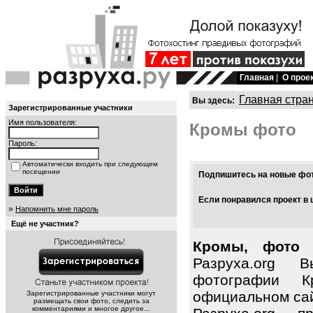
Главная
|
О прое
Главная стра
Вы здесь:
Зарегистрированные участники
Имя пользователя:
Кромы фото
Пароль:
Автоматически входить при следующем
посещении
Подпишитесь на новые фото
Если понравился проект в 
»
Напомнить мне пароль
Ещё не участник?
Кромы, фото 
Разруха.org 
фотографии 
официальном сай
Зарегистрированные участники могут
размещать свои фото, следить за
комментариями и многое другое...