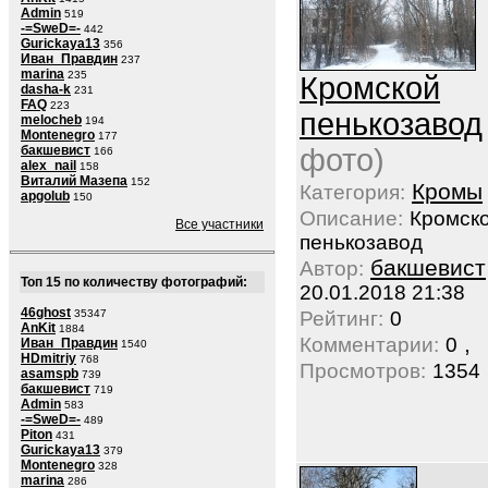
Admin
519
-=SweD=-
442
Gurickaya13
356
Иван_Правдин
237
marina
235
Кромской
dasha-k
231
FAQ
223
пенькозавод
melocheb
194
Montenegro
177
бакшевист
фото)
166
alex_nail
158
Виталий Мазепа
152
Кромы
Категория:
apgolub
150
Описание:
Кромск
Все участники
пенькозавод
бакшевист
Автор:
Топ 15 по количеству фотографий:
20.01.2018 21:38
46ghost
35347
Рейтинг:
0
AnKit
1884
,
Комментарии:
0
Иван_Правдин
1540
HDmitriy
768
Просмотров:
1354
asamspb
739
бакшевист
719
Admin
583
-=SweD=-
489
Piton
431
Gurickaya13
379
Montenegro
328
marina
286