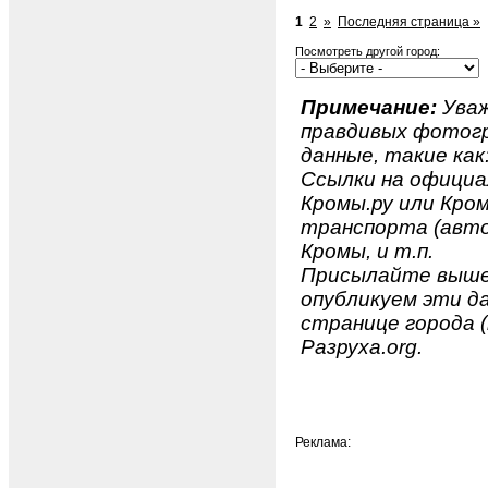
1
2
»
Последняя страница »
Посмотреть другой город:
Примечание:
Уваж
правдивых фотогр
данные, такие как
Ссылки на официа
Кромы.ру или Кром
транспорта (авто
Кромы, и т.п.
Присылайте вышеу
опубликуем эти да
странице города (
Разруха.org.
Реклама: