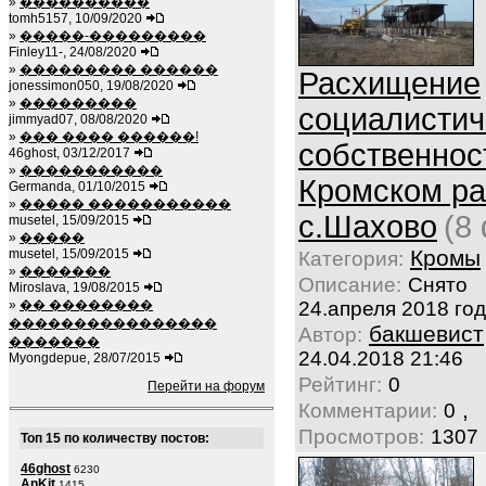
»
����������
tomh5157, 10/09/2020
»
�����-���������
Finley11-, 24/08/2020
»
��������� ������
Расхищение
jonessimon050, 19/08/2020
»
���������
социалистич
jimmyad07, 08/08/2020
»
��� ���� ������!
собственнос
46ghost, 03/12/2017
»
�����������
Кромском ра
Germanda, 01/10/2015
»
����� �����������
с.Шахово
(8
musetel, 15/09/2015
»
�����
Кромы
musetel, 15/09/2015
Категория:
»
�������
Описание:
Снято
Miroslava, 19/08/2015
»
�� ��������
24.апреля 2018 го
����������������
бакшевист
Автор:
�������
24.04.2018 21:46
Myongdepue, 28/07/2015
Рейтинг:
0
Перейти на форум
,
Комментарии:
0
Просмотров:
1307
Топ 15 по количеству постов:
46ghost
6230
AnKit
1415