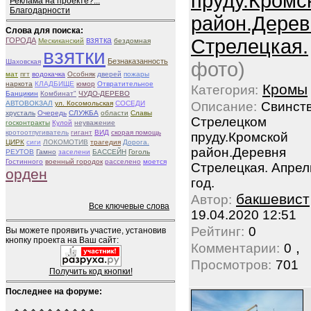
пруду.Кромс
Реклама на проекте?...
Благодарности
район.Дерев
Слова для поиска:
взятка
Стрелецкая.
ГОРОДА
Мескиканский
бездомная
взятки
Безнаказанность
Шаховская
фото)
мат
пгт
водокачка
Особняк
дверей
пожары
наркота
КЛАДБИЩЕ
юмор
Отвратительное
Кромы
Категория:
Банцикин
Комбинат"
ЧУДО-ДЕРЕВО
АВТОВОКЗАЛ
ул. Косомольская
СОСЕДИ
Описание:
Свинств
хрусталь
Очередь
СЛУЖБА
области
Славы
Стрелецком
госконтракты
Кулой
неуважение
кротоотпугиватель
гигант
ВИД
скорая помощь
пруду.Кромской
ЦИРК
сиги
ЛОКОМОТИВ
трагедия
Дорога.
район.Деревня
РЕУТОВ
Гамно
заселени
БАССЕЙН
Гоголь
Гостинного
военный городок
расселено
моется
Стрелецкая. Апрел
орден
год.
бакшевист
Автор:
Все ключевые слова
19.04.2020 12:51
Рейтинг:
0
Вы можете проявить участие, установив
кнопку проекта на Ваш сайт:
,
Комментарии:
0
Просмотров:
701
Получить код кнопки!
Последнее на форуме: