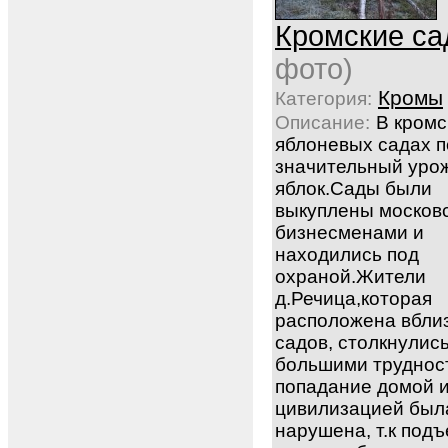
Кромские са
фото)
Кромы
Категория:
Описание:
В кромс
яблоневых садах п
значительный уро
яблок.Сады были
выкуплены москов
бизнесменами и
находились под
охраной.Жители
д.Речица,которая
расположена вбли
садов, столкнулись
большими труднос
попадание домой и
цивилизацией был
нарушена, т.к подъ