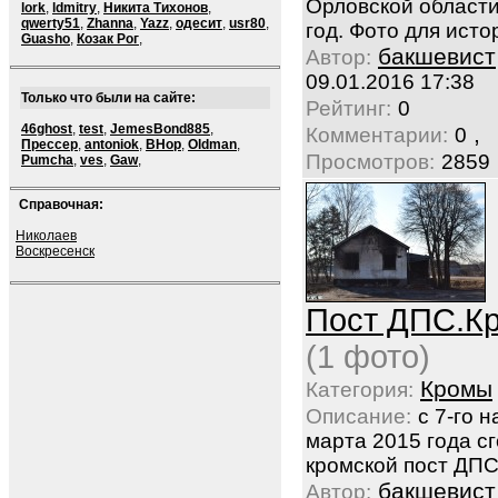
Орловской област
lork
,
ldmitry
,
Никита Тихонов
,
qwerty51
,
Zhanna
,
Yazz
,
одесит
,
usr80
,
год. Фото для исто
Guasho
,
Козак Рог
,
бакшевист
Автор:
09.01.2016 17:38
Только что были на сайте:
Рейтинг:
0
46ghost
,
test
,
JemesBond885
,
,
Комментарии:
0
Прессер
,
antoniok
,
BHop
,
Oldman
,
Просмотров:
2859
Pumcha
,
ves
,
Gaw
,
Справочная:
Николаев
Воскресенск
Пост ДПС.К
(1 фото)
Кромы
Категория:
Описание:
с 7-го н
марта 2015 года с
кромской пост ДПС
бакшевист
Автор: