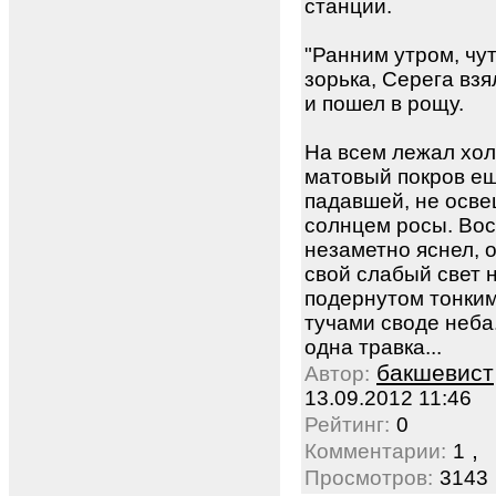
станции.
"Ранним утром, чу
зорька, Серега взя
и пошел в рощу.
На всем лежал хо
матовый покров е
падавшей, не осв
солнцем росы. Вос
незаметно яснел, 
свой слабый свет 
подернутом тонки
тучами своде неба
одна травка...
бакшевист
Автор:
13.09.2012 11:46
Рейтинг:
0
,
Комментарии:
1
Просмотров:
3143