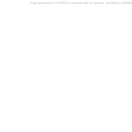
Page generated in 0.520317 seconds with 24 queries, spending 0.40400