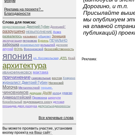
Форум
Дорогино, и т.п.
Реклама на проекте?...
Присылайте вышеу
Благодарности
мы опубликуем эти
Слова для поиска:
на главной страни
Дмитрий Губин
недостроенные
Донецкий"
разрушено
публикаций) проек
НЕВЫПОЛНЕНИЕ
Аскиз
развалилось
Зенищев
называют
общепит
ПЕЧАЛЬНО
эксплуатация
петровско
Буринь
заброшка
инакомыслия
колышлей
дачники
aeунай
ВОНЬ
Воронежской
безхозяйственность
япония
ул. Косомольская
.ДТП.
Край
Реклама:
архитектура
мактама
ИВАНОФРАНКОВСК
причинение
самовольные
ростов
Ховрино
журналист Дмитрий Губин
Ногинский
Могоча
Металлострой
тюрьме.
чиновников
дым
ураган
девушки
холод
Адмиралтейский
Промзона
ширнули
Корабельный
подлежащего сносу
детская
площадка двор разруха
депутаты-единороссы
Все ключевые слова
Вы можете проявить участие, установив
кнопку проекта на Ваш сайт: