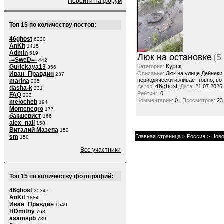
Перейти на форум
Топ 15 по количеству постов:
46ghost
6230
AnKit
1415
Admin
519
Люк на остановке
(5
-=SweD=-
442
Курск
Gurickaya13
Категория:
356
Иван_Правдин
Описание:
Люк на улице Дейнеки
237
периодически изливает говно, вот
marina
235
46ghost
Автор:
Дата:
21.07.2026
dasha-k
231
Рейтинг:
0
FAQ
223
,
Комментарии:
0
Просмотров:
23
melocheb
194
Montenegro
177
бакшевист
166
alex_nail
158
Виталий Мазепа
152
sm
Главная страница
>
Россия
>
Ново
150
Все участники
Топ 15 по количеству фотографий:
46ghost
35347
AnKit
1884
Иван_Правдин
1540
HDmitriy
768
asamspb
739