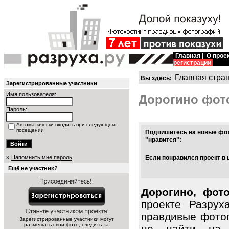
Главная
|
О прое
регистрации
Главная стра
Вы здесь:
Зарегистрированные участники
Имя пользователя:
Дорогино фот
Пароль:
Автоматически входить при следующем
посещении
Подпишитесь на новые фот
"нравится":
»
Напомнить мне пароль
Если понравился проект в 
Ещё не участник?
Дорогино, фот
проекте Разрух
правдивые фото
Зарегистрированные участники могут
размещать свои фото, следить за
не найти на 