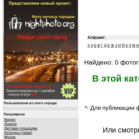
Алфавит:
4
А
Б
В
Г
Д
Е
Ж
З
И
Й
К
Л
М
Н
Найдено: 0 фотог
В этой ка
Пользователи из этого города:
*- Для публикации
Популярное
Видео
Дороги
Или смот
Детские площадки
Колодцы (люки)
Мусор