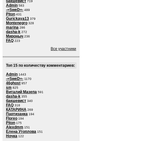
бакшевист
719
Admin
583
-=SweD=-
489
Piton
431
Gurickaya13
379
Montenegro
328
marina
286
dasha-k
272
Мироныч
236
FAQ
223
Все участники
Топ 15 по количеству комментариев:
Admin
1443
-=SweD=-
1170
46ghost
957
sm
825
Виталий Мазепа
591
dasha-k
355
бакшевист
340
FAQ
318
КАТАРИНА
269
Партизанка
194
Floreo
194
Piton
175
Alexdmm
151
Елена Утоплова
151
Ночка
122