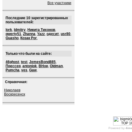
Все участники
Последние 10 зарегистрированных
пользователей:
lork
,
ldmitry
,
Никита Тихонов
,
qwerty51
,
Zhanna
,
Yazz
,
одесит
,
usr80
,
Guasho
,
Козак Рог
,
Только что были на сайте:
46ghost
,
test
,
JemesBond885
,
Прессер
,
antoniok
,
BHop
,
Oldman
,
Pumcha
,
ves
,
Gaw
,
Справочная:
Николаев
Воскресенск
Powered by
4im