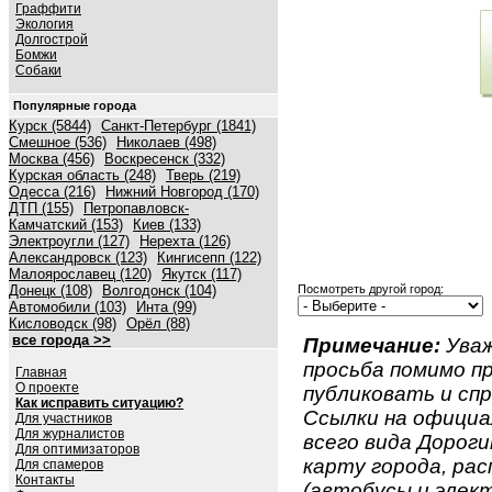
Граффити
Экология
Долгострой
Бомжи
Собаки
Популярные города
Курск (5844)
Санкт-Петербург (1841)
Смешное (536)
Николаев (498)
Москва (456)
Воскресенск (332)
Курская область (248)
Тверь (219)
Одесса (216)
Нижний Новгород (170)
ДТП (155)
Петропавловск-
Камчатский (153)
Киев (133)
Электроугли (127)
Нерехта (126)
Александровск (123)
Кингисепп (122)
Малоярославец (120)
Якутск (117)
Донецк (108)
Волгодонск (104)
Посмотреть другой город:
Автомобили (103)
Инта (99)
Кисловодск (98)
Орёл (88)
все города >>
Примечание:
Уваж
просьба помимо 
Главная
О проекте
публиковать и спр
Как исправить ситуацию?
Ссылки на официа
Для участников
Для журналистов
всего вида Дорогин
Для оптимизаторов
карту города, ра
Для спамеров
Контакты
(автобусы и элект