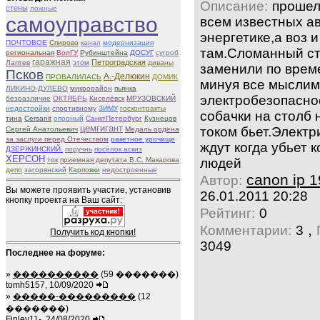
Описание:
прошел
стены
ложные
самоуправство
всем известных а
энергетике,а воз 
ПОЧТОВОЕ
Спирово
канал
модернизация
там.Сломанный ст
региональная
ВолГУ
Рубинштейна
ДОСУГ
сугроб
гаражная
Петроградская
Лаптев
этом
диваны
заменили по врем
Псков
А.-Делюкин
ПРОВАЛИЛАСЬ
ДОМИК
минуя все мыслим
ЛИКИНО-ДУЛЕВО
микрорайон
пьянка
электробезопасно
безразличие
ОКТЯБРЬ
Киселёвск
МРУЗОВСКИЙ
недостройки
спортивному
ЗИМУ
госконтракты
собачки на столб 
тина
Cersanit
опорный
СанктПетербург
Кузнецов
цемгигант
током бьет.Электр
Сергей Анатольевич
Медаль ордена
за заслуги перед Отечеством
ракетное урочище
ждут когда убьет к
ДЗЕРЖИНСКИЙ.
поручнь
посёлок аскиз
ХЕРСОН
людей
ток
приемная депутата В.С. Макарова
депо
загорянский
Карповки
недостроенные
canon ip 
Автор:
Вы можете проявить участие, установив
26.01.2011 20:28
кнопку проекта на Ваш сайт:
Рейтинг:
0
,
Комментарии:
3
Получить код кнопки!
3049
Последнее на форуме:
»
����������
(59 �������)
tomh5157, 10/09/2020
»
�����-���������
(12
�������)
Finley11-, 24/08/2020