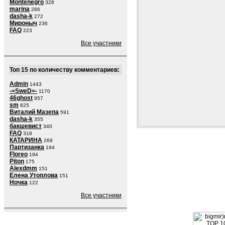
Montenegro
328
marina
286
dasha-k
272
Мироныч
236
FAQ
223
Все участники
Топ 15 по количеству комментариев:
Admin
1443
-=SweD=-
1170
46ghost
957
sm
825
Виталий Мазепа
591
dasha-k
355
бакшевист
340
FAQ
318
КАТАРИНА
269
Партизанка
194
Floreo
194
Piton
175
Alexdmm
151
Елена Утоплова
151
Ночка
122
Все участники