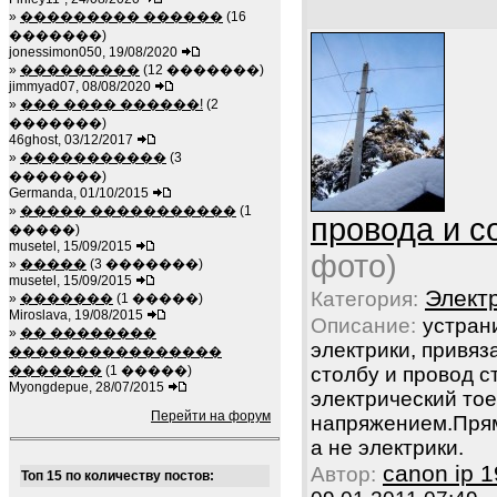
»
��������� ������
(16
�������)
jonessimon050, 19/08/2020
»
���������
(12 �������)
jimmyad07, 08/08/2020
»
��� ���� ������!
(2
�������)
46ghost, 03/12/2017
»
�����������
(3
�������)
Germanda, 01/10/2015
»
����� �����������
(1
провода и с
�����)
musetel, 15/09/2015
фото)
»
�����
(3 �������)
musetel, 15/09/2015
Элект
Категория:
»
�������
(1 �����)
Miroslava, 19/08/2015
Описание:
устран
»
�� ��������
электрики, привяз
����������������
столбу и провод с
�������
(1 �����)
Myongdepue, 28/07/2015
электрический тое
Перейти на форум
напряжением.Пря
а не электрики.
canon ip 
Автор:
Топ 15 по количеству постов: