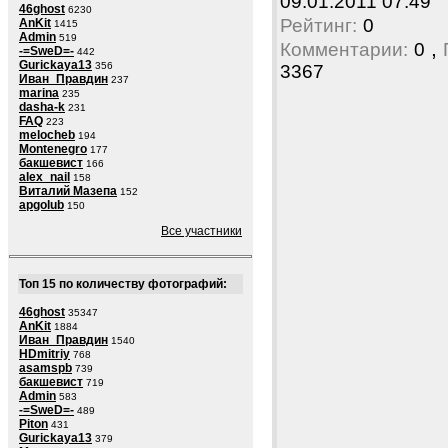
09.01.2011 07:49
46ghost
6230
Рейтинг:
0
AnKit
1415
Admin
519
,
Комментарии:
0
-=SweD=-
442
Gurickaya13
356
3367
Иван_Правдин
237
marina
235
dasha-k
231
FAQ
223
melocheb
194
Montenegro
177
бакшевист
166
alex_nail
158
Виталий Мазепа
152
apgolub
150
Все участники
Топ 15 по количеству фотографий:
46ghost
35347
AnKit
1884
Иван_Правдин
1540
HDmitriy
768
asamspb
739
бакшевист
719
Admin
583
-=SweD=-
489
Piton
431
Gurickaya13
379