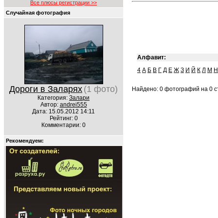
Все плюсы регистрации >>
Случайная фотография
Алфавит:
4
А
Б
В
Г
Д
Е
Ж
З
И
Й
К
Л
М
Н
Дороги в Заларях
(1 фото)
Найдено: 0 фотографий на 0 ст
Категория:
Залари
Автор:
andrei555
Дата: 15.05.2012 14:11
Рейтинг: 0
Комментарии: 0
Рекомендуем: