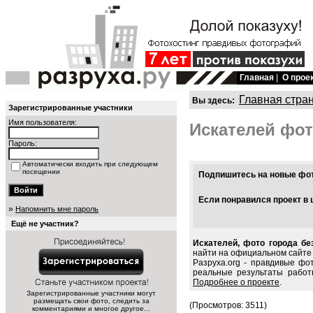
Главная
|
О прое
Главная стра
Вы здесь:
Зарегистрированные участники
Имя пользователя:
Искателей фо
Пароль:
Автоматически входить при следующем
посещении
Подпишитесь на новые фото
Если понравился проект в 
»
Напомнить мне пароль
Ещё не участник?
Искателей, фото города бе
найти на официальном сайте 
Разруха.org - правдивые фо
реальные результаты работ
Подробнее о проекте
.
Зарегистрированные участники могут
размещать свои фото, следить за
(Просмотров: 3511)
комментариями и многое другое...