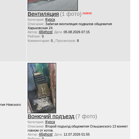
Вентиляция
(1 фото)
новое
Курск
Категория:
Описание:
Забитая вентиляция подвалов общежития
Харьковская 24.
46ghost
Автор:
Дата:
05.08.2026 07:15
Рейтинг:
0
,
Комментарии:
0
Просмотров:
8
тия Невского
Вонючий подъезд
(7 фото)
Курск
Категория:
Описание:
Второй подъезд общежития Ольшанского 13 воняет
говном от котов.
46ghost
Автор:
Дата:
12.07.2026 01:55
Рейтинг:
0