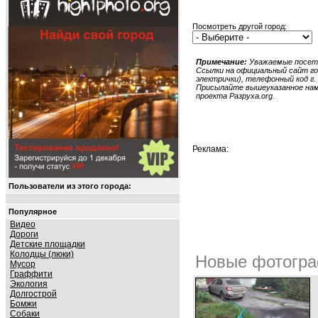
Посмотреть другой город:
Примечание:
Уважаемые посети
Ссылки на официальный сайт гор
электрички), телефонный код г. 
Присылайте вышеуказанное нам в
проекта Разруха.org.
Реклама:
Пользователи из этого города:
Популярное
Видео
Дороги
Детские площадки
Колодцы (люки)
Новые фотогра
Мусор
Граффити
Экология
Долгострой
Бомжи
Собаки