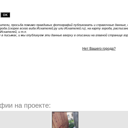
тели, просьба помимо правдивых фотографий публиковать и справочные данные, т
ода (скорее всего вида Искателей.ру или Искателей.ru), на карту города, расписа
Искателей, и т.п.
 письмах, и мы опубликуем эти данные вверху в описании на главной странице гор
Нет Вашего города?
фии на проекте: