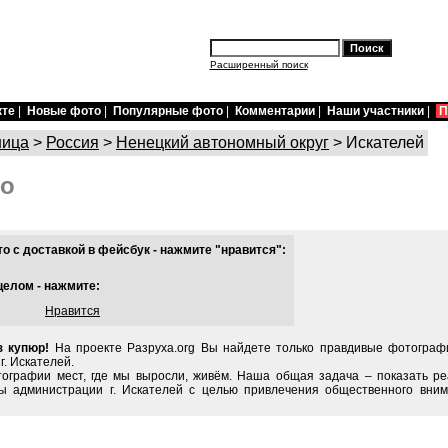
Расширенный поиск
кте
|
Новые фото
|
Популярные фото
|
Комментарии
|
Наши участники
|
П
ница
>
Россия
>
Ненецкий автономный округ
> Искателей
то
 с доставкой в фейсбук - нажмите "нравится":
целом - нажмите:
Нравится
з купюр!
На проекте Разруха.org Вы найдете только правдивые фотограф
г. Искателей.
тографии мест, где мы выросли, живём. Наша общая задача – показать ре
ы администрации г. Искателей с целью привлечения общественного вним