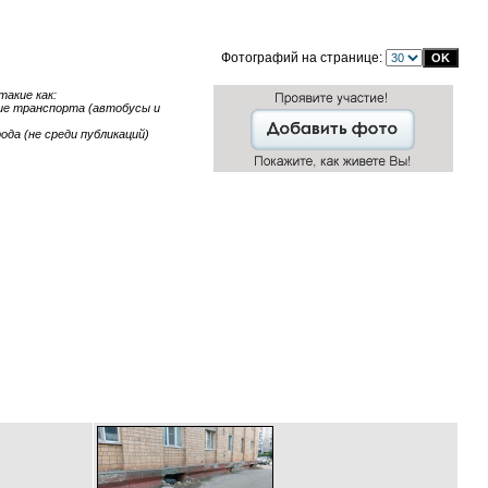
Фотографий на странице:
акие как:
ние транспорта (автобусы и
ода (не среди публикаций)