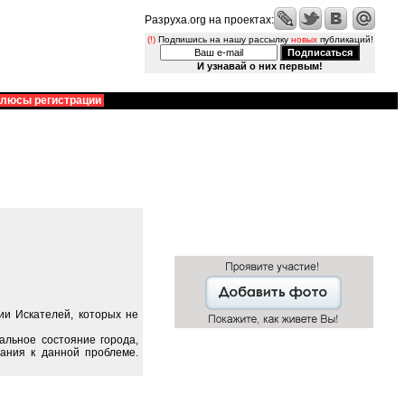
Разруха.org на проектах:
(!)
Подпишись на нашу рассылку
новых
публикаций!
И узнавай о них первым!
люсы регистрации
ии Искателей, которых не
альное состояние города,
ания к данной проблеме.