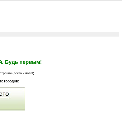
й. Будь первым!
трации (всего 2 поля!)
х городов: