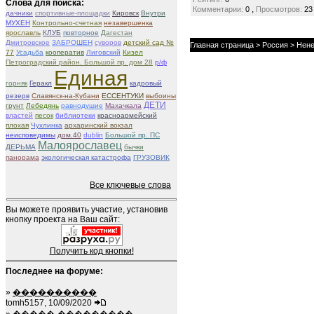
Слова для поиска:
,
Комментарии:
0
Просмотров:
23
дачники
спортивные-площадки
Кировск
Внутри
МУХЕН
Контрольно-счетная
незавершенка
ярославль
КЛУБ
повторное
Дагестан
Дмитровское
ЗАБРОШЕН
суворов
детский сад №
Главная страница
>
Россия
>
Нене
77
Усадьба
кооператив
Лиговский
Кизел
Петроградский район. Большой пр. дом 28
р/ф
Единая
горняк
Геракл
кадровый
резерв
Славянск-на-Кубани
ЕССЕНТУКИ
выбоины
ДЕТИ
грунт
Лебедянь
равнодушие
Махачкала
властей
песок
библиотеки
красноармейский
плохая
Чухлинка
архаринский вокзал
неисповедимы
дом.40
dublin
Большой пр. ПС
Малоярославец
ДЕРЬМА
бычки
панорама
экологическая катастрофа
ГРУЗОВИК
Все ключевые слова
Вы можете проявить участие, установив
кнопку проекта на Ваш сайт:
Получить код кнопки!
Последнее на форуме:
»
����������
tomh5157, 10/09/2020