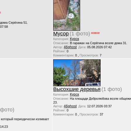
е
 дома Серёгина 51.
 07:58
Мусор
(1 фото)
новое
Курск
Категория:
Описание:
В гаражах на Серёгина возле дома 31.
46ghost
Автор:
Дата:
05.08.2026 07:42
Рейтинг:
0
,
Комментарии:
0
Просмотров:
7
Высохшие деревья
(1 фото)
Курск
Категория:
Описание:
На площади Добролюбова возле общежи
23.
46ghost
Автор:
Дата:
12.07.2026 03:37
 фото)
Рейтинг:
0
,
Комментарии:
0
Просмотров:
37
, который периодически изливает
 14:23