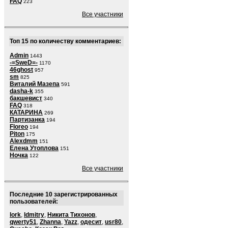
FAQ
223
Все участники
Топ 15 по количеству комментариев:
Admin
1443
-=SweD=-
1170
46ghost
957
sm
825
Виталий Мазепа
591
dasha-k
355
бакшевист
340
FAQ
318
КАТАРИНА
269
Партизанка
194
Floreo
194
Piton
175
Alexdmm
151
Елена Утоплова
151
Ночка
122
Все участники
Последние 10 зарегистрированных
пользователей:
lork
,
ldmitry
,
Никита Тихонов
,
qwerty51
,
Zhanna
,
Yazz
,
одесит
,
usr80
,