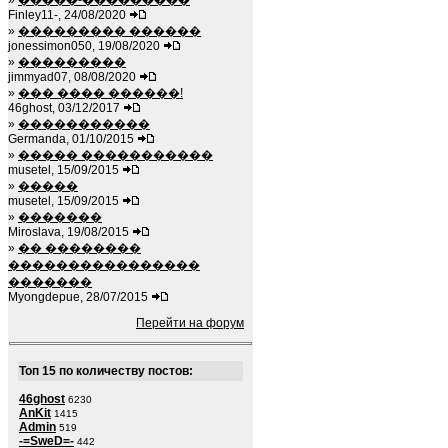
»
�����-���������
Finley11-, 24/08/2020
»
��������� ������
jonessimon050, 19/08/2020
»
���������
jimmyad07, 08/08/2020
»
��� ���� ������!
46ghost, 03/12/2017
»
�����������
Germanda, 01/10/2015
»
����� �����������
musetel, 15/09/2015
»
�����
musetel, 15/09/2015
»
�������
Miroslava, 19/08/2015
»
�� ��������
����������������
�������
Myongdepue, 28/07/2015
Перейти на форум
Топ 15 по количеству постов:
46ghost
6230
AnKit
1415
Admin
519
-=SweD=-
442