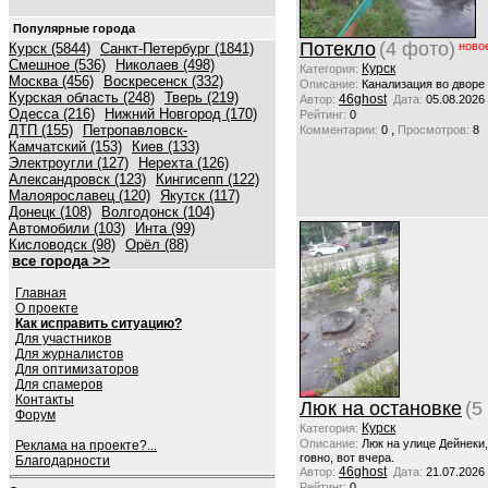
Популярные города
Потекло
(4 фото)
ново
Курск (5844)
Санкт-Петербург (1841)
Смешное (536)
Николаев (498)
Курск
Категория:
Москва (456)
Воскресенск (332)
Описание:
Канализация во дворе
Курская область (248)
Тверь (219)
46ghost
Автор:
Дата:
05.08.2026
Одесса (216)
Нижний Новгород (170)
Рейтинг:
0
ДТП (155)
Петропавловск-
,
Комментарии:
0
Просмотров:
8
Камчатский (153)
Киев (133)
Электроугли (127)
Нерехта (126)
Александровск (123)
Кингисепп (122)
Малоярославец (120)
Якутск (117)
Донецк (108)
Волгодонск (104)
Автомобили (103)
Инта (99)
Кисловодск (98)
Орёл (88)
все города >>
Главная
О проекте
Как исправить ситуацию?
Для участников
Для журналистов
Для оптимизаторов
Для спамеров
Контакты
Люк на остановке
(5
Форум
Курск
Категория:
Описание:
Люк на улице Дейнеки
Реклама на проекте?...
говно, вот вчера.
Благодарности
46ghost
Автор:
Дата:
21.07.2026
Рейтинг:
0