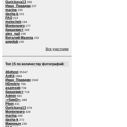
Gurickaya13
356
Иван_Правдин
237
marina
235
dasha-k
231
FAQ
223
melocheb
194
Montenegro
177
бакшевист
166
alex_nail
158
Виталий Мазепа
152
apgolub
150
Все участники
Топ 15 по количеству фотографий:
46ghost
35347
AnKit
1884
Иван_Правдин
1540
HDmitriy
768
asamspb
739
бакшевист
719
Admin
583
-=SweD=-
489
Piton
431
Gurickaya13
379
Montenegro
328
marina
286
dasha-k
272
Мироныч
236