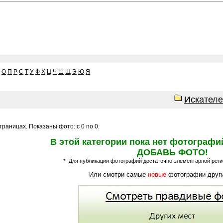
О
П
Р
С
Т
У
Ф
Х
Ц
Ч
Ш
Щ
Э
Ю
Я
Искател
раницах. Показаны фото: с 0 по 0.
В этой категории пока нет фотографи
ДОБАВЬ ФОТО!
*- Для публикации фотографий достаточно элементарной регис
Или смотри самые
новые
фотографии други