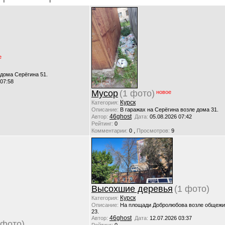
е
 дома Серёгина 51.
 07:58
Мусор
(1 фото)
новое
Курск
Категория:
Описание:
В гаражах на Серёгина возле дома 31.
46ghost
Автор:
Дата:
05.08.2026 07:42
Рейтинг:
0
,
Комментарии:
0
Просмотров:
9
Высохшие деревья
(1 фото)
Курск
Категория:
Описание:
На площади Добролюбова возле общежи
23.
46ghost
Автор:
Дата:
12.07.2026 03:37
 фото)