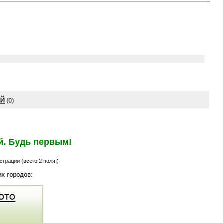
ей
(0)
й. Будь первым!
трации (всего 2 поля!)
х городов: