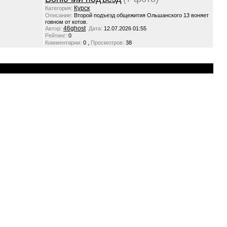
Курск
Категория:
Описание:
Второй подъезд общежития Ольшанского 13 воняет
говном от котов.
46ghost
Автор:
Дата:
12.07.2026 01:55
Рейтинг:
0
,
Комментарии:
0
Просмотров:
38