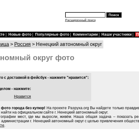
Расширенный поиск
кте
|
Новые фото
|
Популярные фото
|
Комментарии
|
Наши участники
|
П
ница
>
Россия
> Ненецкий автономный округ
ономный округ фото
 с доставкой в фейсбук - нажмите "нравится":
целом - нажмите:
Нравится
 фото города без купюр!
На проекте Разруха.org Вы найдете только правд
 найти на официальном сайте г. Ненецкий автономный округ.
тографии мест, где мы выросли, живём. Наша общая задача – показать ре
 администрации г. Ненецкий автономный округ с целью привлечения обществ
кте
.