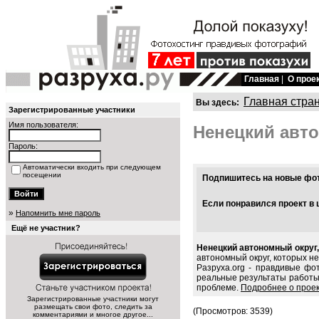
Главная
|
О прое
Главная стра
Вы здесь:
Зарегистрированные участники
Имя пользователя:
Ненецкий авт
Пароль:
Автоматически входить при следующем
посещении
Подпишитесь на новые фото
Если понравился проект в 
»
Напомнить мне пароль
Ещё не участник?
Ненецкий автономный округ,
автономный округ, которых не
Разруха.org - правдивые фо
реальные результаты работы
проблеме.
Подробнее о прое
Зарегистрированные участники могут
размещать свои фото, следить за
(Просмотров: 3539)
комментариями и многое другое...