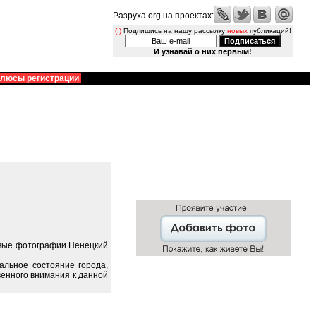
Разруха.org на проектах:
(!)
Подпишись на нашу рассылку
новых
публикаций!
И узнавай о них первым!
люсы регистрации
ивые фотографии Ненецкий
альное состояние города,
енного внимания к данной