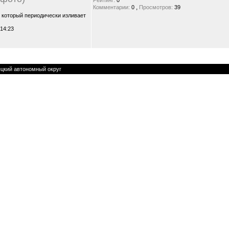
Рейтинг:
0
,
Комментарии:
0
Просмотров:
39
, который периодически изливает
 14:23
цкий автономный округ