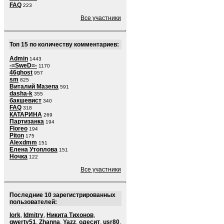
FAQ
223
Все участники
Топ 15 по количеству комментариев:
Admin
1443
-=SweD=-
1170
46ghost
957
sm
825
Виталий Мазепа
591
dasha-k
355
бакшевист
340
FAQ
318
КАТАРИНА
269
Партизанка
194
Floreo
194
Piton
175
Alexdmm
151
Елена Утоплова
151
Ночка
122
Все участники
Последние 10 зарегистрированных
пользователей:
lork
,
ldmitry
,
Никита Тихонов
,
qwerty51
,
Zhanna
,
Yazz
,
одесит
,
usr80
,