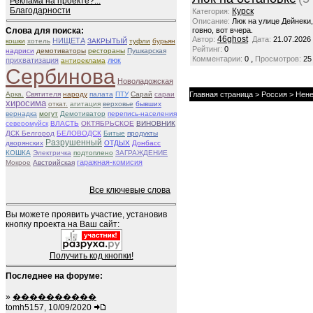
Реклама на проекте?...
Благодарности
Курск
Категория:
Описание:
Люк на улице Дейнеки
Слова для поиска:
говно, вот вчера.
46ghost
Автор:
Дата:
21.07.2026
НИЩЕТА
кошки
хотель
ЗАКРЫТЫЙ
туфли
бурьян
Рейтинг:
0
надриси
демотиваторы
рестораны
Пушкарская
,
Комментарии:
0
Просмотров:
25
прихватизация
люк
антиреклама
Сербинова
Новоладожская
Арка.
Святителя
народу
палата
ПТУ
Сарай
сараи
Главная страница
>
Россия
> Нене
хиросима
откат.
агитация
верховье
бывших
вернадка
могут
Демотиватор
перепись-населения
северомуйск
ВЛАСТЬ
ОКТЯБРЬСКОЕ
ВИНОВНИК
ДСК Белгород
БЕЛОВОДСК
Битые
продукты
Разрушенный
дворянских
ОТДЫХ
Донбасс
КОШКА
Электричка
подтоплено
ЗАГРАЖДЕНИЕ
гаражная-комисия
Мокрое
Австрийская
Все ключевые слова
Вы можете проявить участие, установив
кнопку проекта на Ваш сайт:
Получить код кнопки!
Последнее на форуме:
»
����������
tomh5157, 10/09/2020