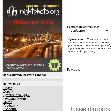
Посмотреть другой город:
Примечание:
Уважаемые посети
Ссылки на официальный сайт гор
расписание транспорта (автобус
Присылайте вышеуказанное нам в
проекта Разруха.org.
Реклама:
Пользователи из этого города:
Популярное
Видео
Дороги
Детские площадки
Колодцы (люки)
Мусор
Граффити
Новые фотогра
Экология