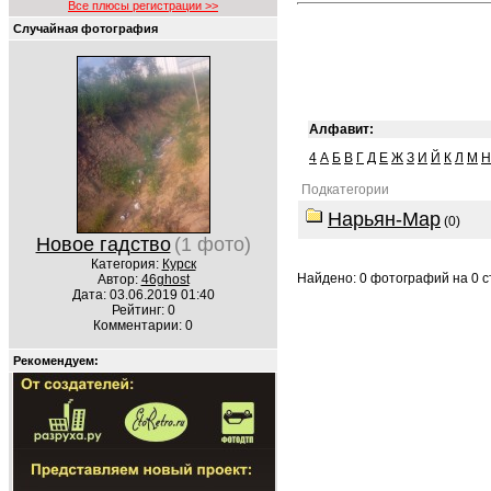
Все плюсы регистрации >>
Случайная фотография
Алфавит:
4
А
Б
В
Г
Д
Е
Ж
З
И
Й
К
Л
М
Н
Подкатегории
Нарьян-Мар
(0)
Новое гадство
(1 фото)
Категория:
Курск
Найдено: 0 фотографий на 0 ст
Автор:
46ghost
Дата: 03.06.2019 01:40
Рейтинг: 0
Комментарии: 0
Рекомендуем: