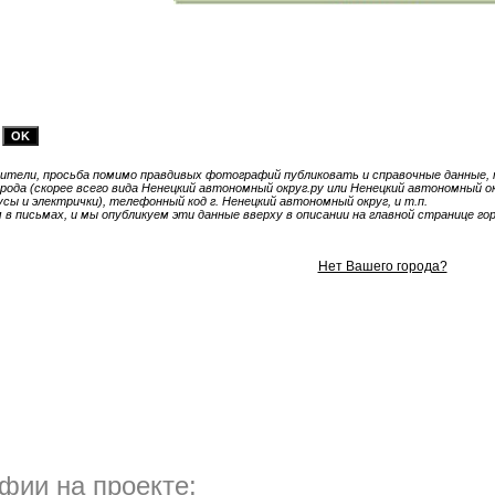
тели, просьба помимо правдивых фотографий публиковать и справочные данные, т
ода (скорее всего вида Ненецкий автономный округ.ру или Ненецкий автономный окр
ы и электрички), телефонный код г. Ненецкий автономный округ, и т.п.
 письмах, и мы опубликуем эти данные вверху в описании на главной странице гор
Нет Вашего города?
фии на проекте: