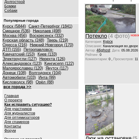
Долгострой
Бомжи
Собаки
Популярные города
Курск (5844)
Санкт-Петербург (1841)
Смешное (536)
Николаев (498)
Потекло
(4 фото)
Москва (456)
Воскресенск (332)
ново
Курская область (248)
Тверь (219)
Курск
Категория:
Одесса (216)
Нижний Новгород (170)
Описание:
Канализация во дворе
ДТП (155)
Петропавловск-
46ghost
Автор:
Дата:
05.08.2026
Камчатский (153)
Киев (133)
Рейтинг:
0
Электроугли (127)
Нерехта (126)
,
Комментарии:
0
Просмотров:
11
Александровск (123)
Кингисепп (122)
Малоярославец (120)
Якутск (117)
Донецк (108)
Волгодонск (104)
Автомобили (103)
Инта (99)
Кисловодск (98)
Орёл (88)
все города >>
Главная
О проекте
Как исправить ситуацию?
Для участников
Для журналистов
Для оптимизаторов
Для спамеров
Контакты
Форум
Люк на остановке
(5