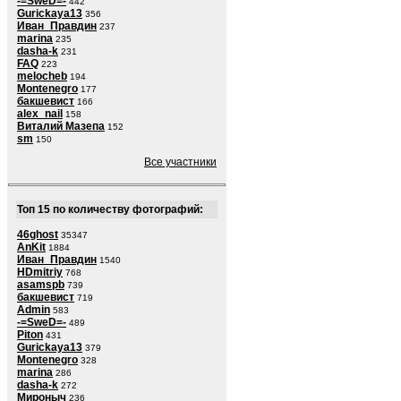
-=SweD=-
442
Gurickaya13
356
Иван_Правдин
237
marina
235
dasha-k
231
FAQ
223
melocheb
194
Montenegro
177
бакшевист
166
alex_nail
158
Виталий Мазепа
152
sm
150
Все участники
Топ 15 по количеству фотографий:
46ghost
35347
AnKit
1884
Иван_Правдин
1540
HDmitriy
768
asamspb
739
бакшевист
719
Admin
583
-=SweD=-
489
Piton
431
Gurickaya13
379
Montenegro
328
marina
286
dasha-k
272
Мироныч
236