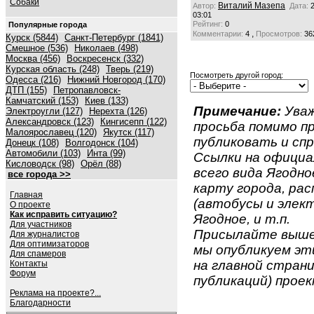
Собаки
Виталий Мазепа
Автор:
Дата:
03:01
Рейтинг:
0
Популярные города
,
Комментарии:
4
Просмотров:
36
Курск (5844)
Санкт-Петербург (1841)
Смешное (536)
Николаев (498)
Москва (456)
Воскресенск (332)
Курская область (248)
Тверь (219)
Посмотреть другой город:
Одесса (216)
Нижний Новгород (170)
ДТП (155)
Петропавловск-
Камчатский (153)
Киев (133)
Примечание:
Уваж
Электроугли (127)
Нерехта (126)
Александровск (123)
Кингисепп (122)
просьба помимо 
Малоярославец (120)
Якутск (117)
публиковать и спр
Донецк (108)
Волгодонск (104)
Автомобили (103)
Инта (99)
Ссылки на официа
Кисловодск (98)
Орёл (88)
всего вида Ягодное
все города >>
карту города, ра
Главная
(автобусы и элект
О проекте
Как исправить ситуацию?
Ягодное, и т.п.
Для участников
Присылайте вышеу
Для журналистов
Для оптимизаторов
мы опубликуем эти
Для спамеров
на главной страни
Контакты
Форум
публикаций) проек
Реклама на проекте?...
Благодарности