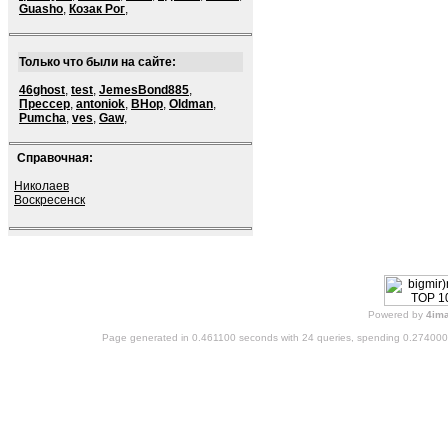
Guasho
,
Козак Рог
,
Только что были на сайте:
46ghost
,
test
,
JemesBond885
,
Прессер
,
antoniok
,
BHop
,
Oldman
,
Pumcha
,
ves
,
Gaw
,
Справочная:
Николаев
Воскресенск
Powered by
4im
Page generated in 0.461100 seconds with 24 queries, spending 0.27400