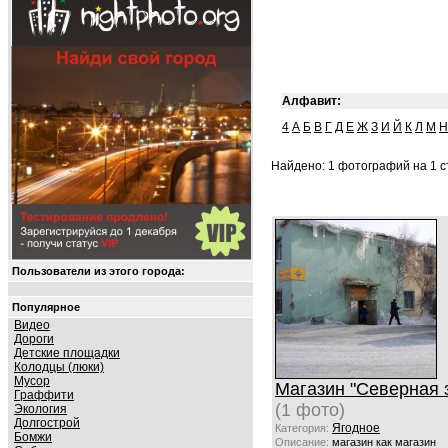
Алфавит:
4
А
Б
В
Г
Д
Е
Ж
З
И
Й
К
Л
М
Н
Найдено: 1 фотографий на 1 ст
Пользователи из этого города:
Популярное
Видео
Дороги
Детские площадки
Колодцы (люки)
Мусор
Магазин "Северная 
Граффити
(1 фото)
Экология
Долгострой
Ягодное
Категория:
Бомжи
Описание:
магазин как магазин