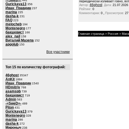
-=SweD=-
442
периодически изливает говно, вот
Gurickaya13
356
46ghost
Автор:
Дата:
21.07.2026
Иван_Правдин
237
Рейтинг:
0
marina
235
,
Комментарии:
0
Просмотров:
27
dasha-k
231
FAQ
223
melocheb
194
Montenegro
177
бакшевист
166
Главная страница
>
Россия
>
Мага
alex_nail
158
Виталий Мазепа
152
apgolub
150
Все участники
Топ 15 по количеству фотографий:
46ghost
35347
AnKit
1884
Иван_Правдин
1540
HDmitriy
768
asamspb
739
бакшевист
719
Admin
583
-=SweD=-
489
Piton
431
Gurickaya13
379
Montenegro
328
marina
286
dasha-k
272
Мироныч
236