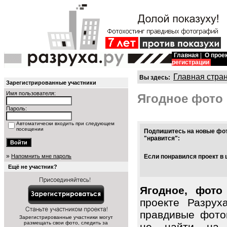
Главная
|
О прое
регистрации
Главная стра
Вы здесь:
Зарегистрированные участники
Имя пользователя:
Ягодное фото
Пароль:
Автоматически входить при следующем
посещении
Подпишитесь на новые фот
"нравится":
»
Напомнить мне пароль
Если понравился проект в 
Ещё не участник?
Ягодное, фото
проекте Разрух
правдивые фото
Зарегистрированные участники могут
размещать свои фото, следить за
не найти на 