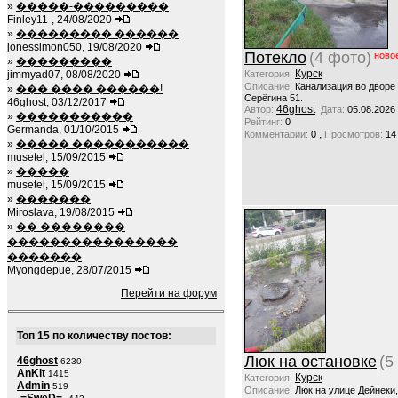
»
�����-���������
Finley11-, 24/08/2020
»
��������� ������
jonessimon050, 19/08/2020
Потекло
(4 фото)
ново
»
���������
Курск
jimmyad07, 08/08/2020
Категория:
Описание:
Канализация во дворе
»
��� ���� ������!
Серёгина 51.
46ghost, 03/12/2017
46ghost
Автор:
Дата:
05.08.2026
»
�����������
Рейтинг:
0
Germanda, 01/10/2015
,
Комментарии:
0
Просмотров:
14
»
����� �����������
musetel, 15/09/2015
»
�����
musetel, 15/09/2015
»
�������
Miroslava, 19/08/2015
»
�� ��������
����������������
�������
Myongdepue, 28/07/2015
Перейти на форум
Топ 15 по количеству постов:
Люк на остановке
(5
46ghost
6230
AnKit
1415
Курск
Категория:
Admin
519
Описание:
Люк на улице Дейнеки