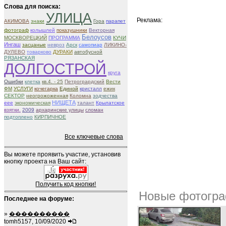
Слова для поиска:
УЛИЦА
Реклама:
АКИМОВА
знаки
Гора
парапет
фотограф
колышлей
показушники
Векторная
Белоусов
МОСКВОРЕЦКИЙ
ПРОГРАММА
КУЧИ
Ингаш
засцаные
невроз
Арск
самопиар
ЛИКИНО-
ДУЛЕВО
товарково
ДУРАКИ
автобусной
РЯЗАНСКАЯ
ДОЛГОСТРОЙ
круга
Ошибки
клетка
кв.4. - 25
Петрогрардский
Вести
ФМ
УСЛУГИ
кочегарка
Единой
кристалл
ежик
СЕКТОР
неогрожоженная
Коломна
зодчества
НИЩЕТА
eee
экономическая
талант
Крылатское
взятки.
2009
архаринские улицы
сломан
подтоплено
КИРПИЧНОЕ
Все ключевые слова
Вы можете проявить участие, установив
кнопку проекта на Ваш сайт:
Получить код кнопки!
Новые фотогра
Последнее на форуме:
»
����������
tomh5157, 10/09/2020