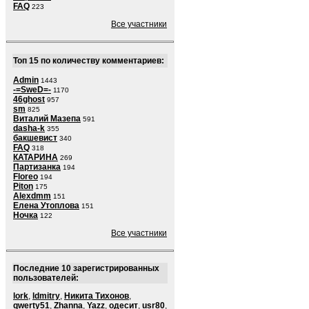
FAQ
223
Все участники
Топ 15 по количеству комментариев:
Admin
1443
-=SweD=-
1170
46ghost
957
sm
825
Виталий Мазепа
591
dasha-k
355
бакшевист
340
FAQ
318
КАТАРИНА
269
Партизанка
194
Floreo
194
Piton
175
Alexdmm
151
Елена Утоплова
151
Ночка
122
Все участники
Последние 10 зарегистрированных
пользователей:
lork
,
ldmitry
,
Никита Тихонов
,
qwerty51
,
Zhanna
,
Yazz
,
одесит
,
usr80
,