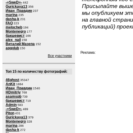
-=SweD=-
442
Присылайте вышеу
Gurickaya13
356
Иван_Правдин
237
мы опубликуем эти
marina
235
на главной страни
dasha-k
231
FAQ
223
публикаций) проек
melocheb
194
Montenegro
177
бакшевист
166
alex_nail
158
Виталий Мазепа
152
apgolub
150
Реклама:
Все участники
Топ 15 по количеству фотографий:
46ghost
35347
AnKit
1884
Иван_Правдин
1540
HDmitriy
768
asamspb
739
бакшевист
719
Admin
583
-=SweD=-
489
Piton
431
Gurickaya13
379
Montenegro
328
marina
286
dasha-k
272