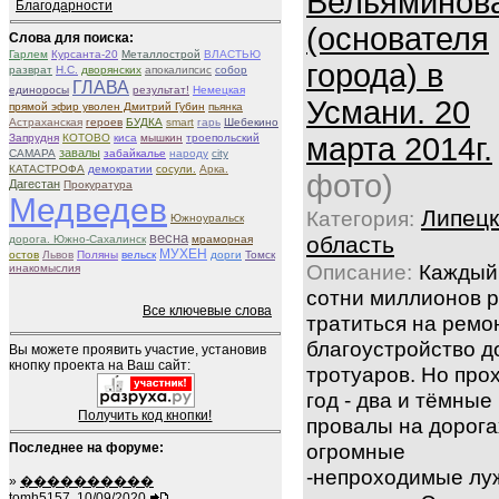
Вельяминов
Благодарности
(основателя
Слова для поиска:
Гарлем
Курсанта-20
Металлострой
ВЛАСТЬЮ
города) в
разврат
Н.С.
дворянских
апокалипсис
собор
ГЛАВА
единоросы
результат!
Немецкая
Усмани. 20
прямой эфир уволен Дмитрий Губин
пьянка
Астраханская
героев
БУДКА
smart
гарь
Шебекино
Запрудня
КОТОВО
киса
мышкин
троепольский
марта 2014г.
завалы
САМАРА
забайкалье
народу
city
КАТАСТРОФА
демократии
сосули.
Арка.
фото)
Дагестан
Прокуратура
Медведев
Липецк
Категория:
Южноуральск
весна
область
дорога. Южно-Сахалинск
мраморная
МУХЕН
остов
Львов
Поляны
вельск
дорги
Томск
Описание:
Каждый
инакомыслия
сотни миллионов 
Все ключевые слова
тратиться на ремо
благоустройство д
Вы можете проявить участие, установив
кнопку проекта на Ваш сайт:
тротуаров. Но про
год - два и тёмные
Получить код кнопки!
провалы на дорога
огромные
Последнее на форуме:
-непроходимые лу
»
����������
tomh5157, 10/09/2020