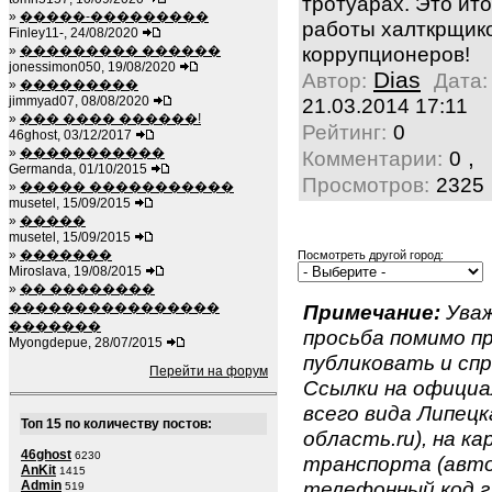
тротуарах. Это ито
»
�����-���������
работы халткрщик
Finley11-, 24/08/2020
коррупционеров!
»
��������� ������
jonessimon050, 19/08/2020
Dias
Автор:
Дата:
»
���������
jimmyad07, 08/08/2020
21.03.2014 17:11
»
��� ���� ������!
Рейтинг:
0
46ghost, 03/12/2017
»
�����������
,
Комментарии:
0
Germanda, 01/10/2015
Просмотров:
2325
»
����� �����������
musetel, 15/09/2015
»
�����
musetel, 15/09/2015
»
�������
Посмотреть другой город:
Miroslava, 19/08/2015
»
�� ��������
����������������
Примечание:
Уваж
�������
просьба помимо 
Myongdepue, 28/07/2015
публиковать и спр
Перейти на форум
Ссылки на официа
всего вида Липецк
Топ 15 по количеству постов:
область.ru), на к
46ghost
6230
транспорта (авто
AnKit
1415
телефонный код г.
Admin
519