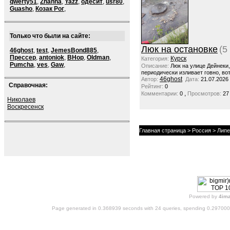
qwerty51
,
Zhanna
,
Yazz
,
одесит
,
usr80
,
Guasho
,
Козак Рог
,
Только что были на сайте:
Люк на остановке
(5
46ghost
,
test
,
JemesBond885
,
Прессер
,
antoniok
,
BHop
,
Oldman
,
Курск
Категория:
Pumcha
,
ves
,
Gaw
,
Описание:
Люк на улице Дейнеки
периодически изливает говно, вот
46ghost
Автор:
Дата:
21.07.2026
Справочная:
Рейтинг:
0
,
Комментарии:
0
Просмотров:
27
Николаев
Воскресенск
Главная страница
>
Россия
> Липе
Powered by
4im
Page generated in 0.368939 seconds with 24 queries, spending 0.29700