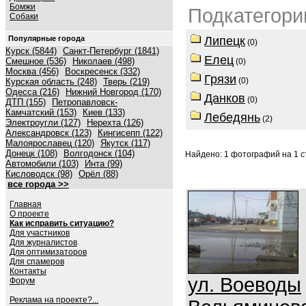
Бомжи
Подкатегори
Собаки
Популярные города
Липецк
(0)
Курск (5844)
Санкт-Петербург (1841)
Елец
Смешное (536)
Николаев (498)
(0)
Москва (456)
Воскресенск (332)
Грязи
(0)
Курская область (248)
Тверь (219)
Одесса (216)
Нижний Новгород (170)
Данков
(0)
ДТП (155)
Петропавловск-
Камчатский (153)
Киев (133)
Лебедянь
(2)
Электроугли (127)
Нерехта (126)
Александровск (123)
Кингисепп (122)
Малоярославец (120)
Якутск (117)
Донецк (108)
Волгодонск (104)
Найдено: 1 фотографий на 1 ст
Автомобили (103)
Инта (99)
Кисловодск (98)
Орёл (88)
все города >>
Главная
О проекте
Как исправить ситуацию?
Для участников
Для журналистов
Для оптимизаторов
Для спамеров
Контакты
ул. Воеводы
Форум
Реклама на проекте?...