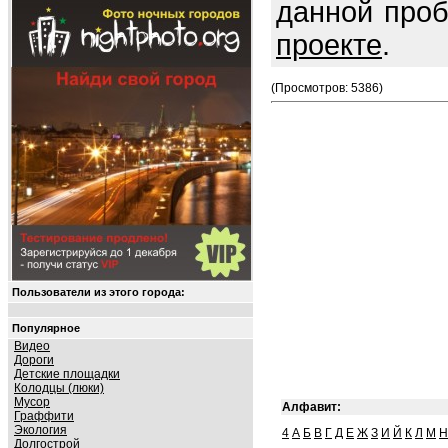
данной про
проекте
.
(Просмотров: 5386)
Пользователи из этого города:
Популярное
Видео
Дороги
Детские площадки
Колодцы (люки)
Мусор
Алфавит:
Граффити
Экология
4
А
Б
В
Г
Д
Е
Ж
З
И
Й
К
Л
М
Н
Долгострой