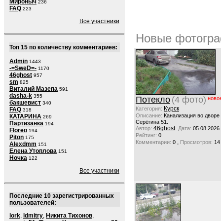
Мироныч
236
FAQ
223
Все участники
Новые фотогра
Топ 15 по количеству комментариев:
Admin
1443
-=SweD=-
1170
46ghost
957
sm
825
Виталий Мазепа
591
dasha-k
355
Потекло
(4 фото)
ново
бакшевист
340
Курск
Категория:
FAQ
318
Описание:
Канализация во дворе
КАТАРИНА
269
Серёгина 51.
Партизанка
194
46ghost
Автор:
Дата:
05.08.2026
Floreo
194
Рейтинг:
0
Piton
175
,
Комментарии:
0
Просмотров:
14
Alexdmm
151
Елена Утоплова
151
Ночка
122
Все участники
Последние 10 зарегистрированных
пользователей:
lork
,
ldmitry
,
Никита Тихонов
,