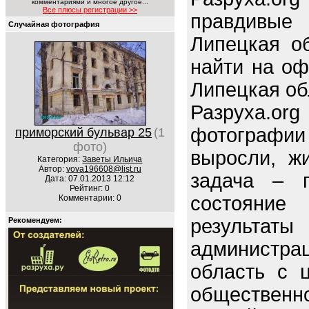
комментариями и многое другое...
Все плюсы регистрации >>
правдив
Случайная фотография
Липецкая об
найти на оф
Липецкая об
Разруха.o
фотографи
приморский бульвар 25
(1
фото)
выросли, ж
Категория:
Заветы Ильича
Автор:
vova196608@list.ru
задача – п
Дата: 07.01.2013 12:12
Рейтинг: 0
состояние 
Комментарии: 0
резуль
Рекомендуем:
администр
область с 
обществен