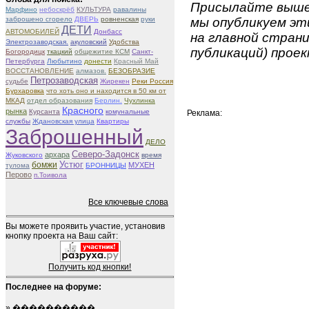
Присылайте вышеу
Марфино
небоскрёб
КУЛЬТУРА
равалины
заброшено сгорело
ДВЕРЬ
ровненская
руки
мы опубликуем эти
ДЕТИ
АВТОМОБИЛЕЙ
Донбасс
на главной страни
Электрозаводская.
акуловский
Удобства
публикаций) проек
Богородицк
ткацкий
общежитие КСМ
Санкт-
Петербурга
Любытино
донести
Красный Май
ВОССТАНОВЛЕНИЕ
алмазов.
БЕЗОБРАЗИЕ
Петрозаводская
судьбе
Жирекен
Реки Россия
Бурхаровка
что хоть оно и находится в 50 км от
МКАД
отдел образования
Берлин.
Чухлинка
Красного
рынка
Курсанта
комунальные
Реклама:
службы
Ждановская улица
Квартиры
Заброшенный
ДЕЛО
Северо-Задонск
архара
Жуковского
время
Устюг
бомжи
МУХЕН
тулома
БРОННИЦЫ
Перово
п.Тоивола
Все ключевые слова
Вы можете проявить участие, установив
кнопку проекта на Ваш сайт:
Получить код кнопки!
Последнее на форуме:
»
����������