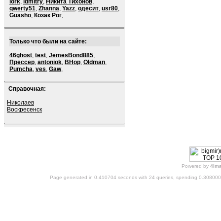
lork
,
ldmitry
,
Никита Тихонов
,
qwerty51
,
Zhanna
,
Yazz
,
одесит
,
usr80
,
Guasho
,
Козак Рог
,
Только что были на сайте:
46ghost
,
test
,
JemesBond885
,
Прессер
,
antoniok
,
BHop
,
Oldman
,
Pumcha
,
ves
,
Gaw
,
Справочная:
Николаев
Воскресенск
Powered by
4im
Page generated in 0.410704 seconds with 24 queries, spending 0.30800