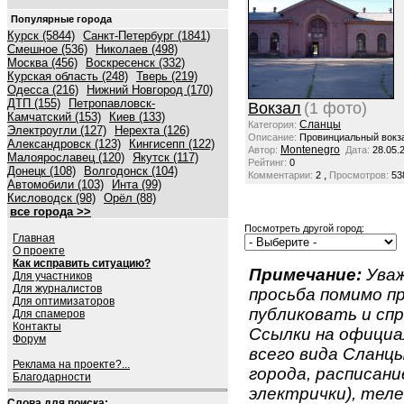
Популярные города
Курск (5844)
Санкт-Петербург (1841)
Смешное (536)
Николаев (498)
Москва (456)
Воскресенск (332)
Курская область (248)
Тверь (219)
Одесса (216)
Нижний Новгород (170)
ДТП (155)
Петропавловск-
Вокзал
(1 фото)
Камчатский (153)
Киев (133)
Сланцы
Категория:
Электроугли (127)
Нерехта (126)
Описание:
Провинциальный вокз
Александровск (123)
Кингисепп (122)
Montenegro
Автор:
Дата:
28.05.
Малоярославец (120)
Якутск (117)
Рейтинг:
0
Донецк (108)
Волгодонск (104)
,
Комментарии:
2
Просмотров:
53
Автомобили (103)
Инта (99)
Кисловодск (98)
Орёл (88)
все города >>
Посмотреть другой город:
Главная
О проекте
Как исправить ситуацию?
Примечание:
Уваж
Для участников
Для журналистов
просьба помимо 
Для оптимизаторов
публиковать и спр
Для спамеров
Контакты
Ссылки на официа
Форум
всего вида Сланцы
Реклама на проекте?...
города, расписан
Благодарности
электрички), теле
Слова для поиска: