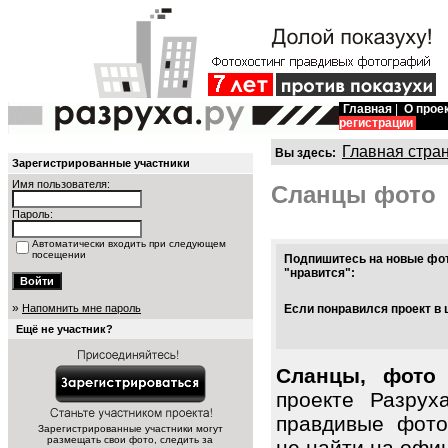
Главная
|
О прое
регистрации
Главная стра
Вы здесь:
Зарегистрированные участники
Имя пользователя:
Сланцы фото
Пароль:
Автоматически входить при следующем
посещении
Подпишитесь на новые фот
"нравится":
»
Напомнить мне пароль
Если понравился проект в 
Ещё не участник?
Сланцы, фото 
проекте Разрух
правдивые фото
Зарегистрированные участники могут
размещать свои фото, следить за
не найти на офи