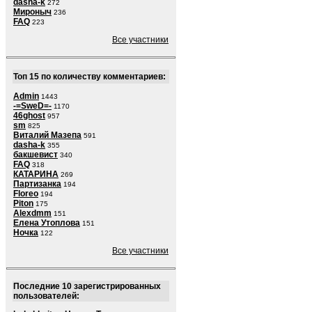
dasha-k
272
Мироныч
236
FAQ
223
Все участники
Топ 15 по количеству комментариев:
Admin
1443
-=SweD=-
1170
46ghost
957
sm
825
Виталий Мазепа
591
dasha-k
355
бакшевист
340
FAQ
318
КАТАРИНА
269
Партизанка
194
Floreo
194
Piton
175
Alexdmm
151
Елена Утоплова
151
Ночка
122
Все участники
Последние 10 зарегистрированных
пользователей: