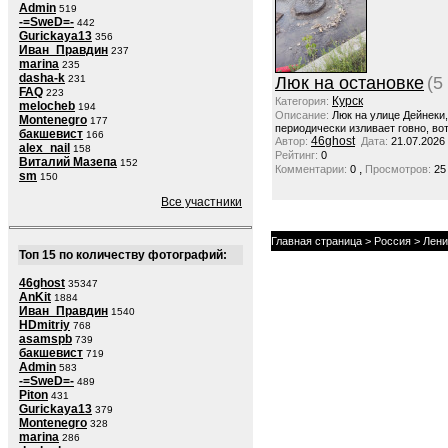
Admin
519
-=SweD=-
442
Gurickaya13
356
Иван_Правдин
237
marina
235
dasha-k
231
Люк на остановке
(5
FAQ
223
Курск
Категория:
melocheb
194
Описание:
Люк на улице Дейнеки
Montenegro
177
периодически изливает говно, вот
бакшевист
166
46ghost
Автор:
Дата:
21.07.2026
alex_nail
158
Рейтинг:
0
Виталий Мазепа
152
,
Комментарии:
0
Просмотров:
25
sm
150
Все участники
Главная страница
>
Россия
>
Лени
Топ 15 по количеству фотографий:
46ghost
35347
AnKit
1884
Иван_Правдин
1540
HDmitriy
768
asamspb
739
бакшевист
719
Admin
583
-=SweD=-
489
Piton
431
Gurickaya13
379
Montenegro
328
marina
286