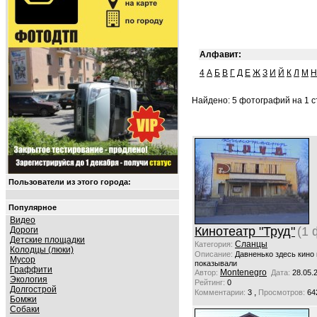
Алфавит:
4
А
Б
В
Г
Д
Е
Ж
З
И
Й
К
Л
М
Н
Найдено: 5 фотографий на 1 ст
Пользователи из этого города:
Популярное
Видео
Кинотеатр "Труд"
(1 
Дороги
Детские площадки
Сланцы
Категория:
Колодцы (люки)
Описание:
Давненько здесь кино 
Мусор
показывали
Граффити
Montenegro
Автор:
Дата:
28.05.
Экология
Рейтинг:
0
Долгострой
,
Комментарии:
3
Просмотров:
64
Бомжи
Собаки