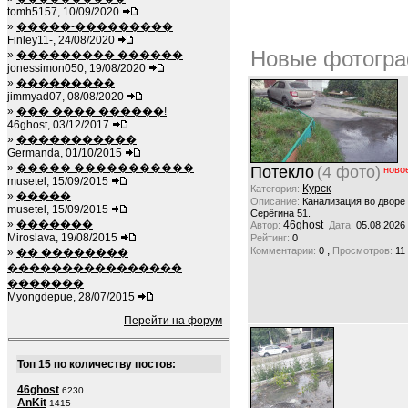
tomh5157, 10/09/2020
»
�����-���������
Finley11-, 24/08/2020
Новые фотогра
»
��������� ������
jonessimon050, 19/08/2020
»
���������
jimmyad07, 08/08/2020
»
��� ���� ������!
46ghost, 03/12/2017
»
�����������
Germanda, 01/10/2015
»
����� �����������
Потекло
(4 фото)
ново
musetel, 15/09/2015
Курск
Категория:
»
�����
Описание:
Канализация во дворе
musetel, 15/09/2015
Серёгина 51.
»
�������
46ghost
Автор:
Дата:
05.08.2026
Miroslava, 19/08/2015
Рейтинг:
0
,
Комментарии:
0
Просмотров:
11
»
�� ��������
����������������
�������
Myongdepue, 28/07/2015
Перейти на форум
Топ 15 по количеству постов:
46ghost
6230
AnKit
1415