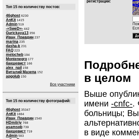
регистраций:
Топ 15 по количеству постов:
46ghost
6230
AnKit
1415
Пож
Admin
519
Есл
-=SweD=-
442
Gurickaya13
356
Иван_Правдин
237
marina
235
dasha-k
231
FAQ
223
melocheb
194
Montenegro
177
Подробне
бакшевист
166
alex_nail
158
Виталий Мазепа
152
в целом
apgolub
150
Все участники
Выше опублик
Топ 15 по количеству фотографий:
имени
-cnfc-
.
46ghost
35347
больницы; Вы
AnKit
1884
Иван_Правдин
1540
альтернативн
HDmitriy
768
asamspb
739
в виде комме
бакшевист
719
Admin
583