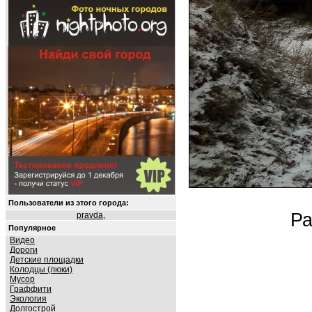
Пользователи из этого города:
Ра
pravda
,
Популярное
Видео
Дороги
Детские площадки
Колодцы (люки)
Мусор
Граффити
Экология
Долгострой