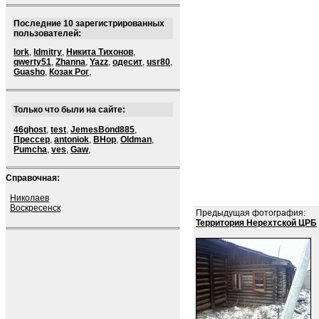
Последние 10 зарегистрированных
пользователей:
lork
,
ldmitry
,
Никита Тихонов
,
qwerty51
,
Zhanna
,
Yazz
,
одесит
,
usr80
,
Guasho
,
Козак Рог
,
Только что были на сайте:
46ghost
,
test
,
JemesBond885
,
Прессер
,
antoniok
,
BHop
,
Oldman
,
Pumcha
,
ves
,
Gaw
,
Справочная:
Николаев
Воскресенск
Предыдущая фотография:
Территория Нерехтской ЦРБ