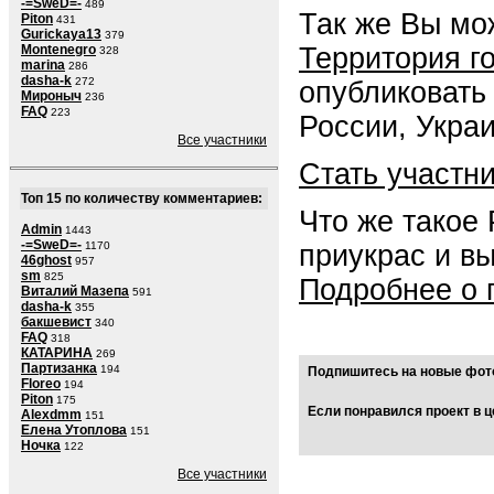
-=SweD=-
489
Так же Вы мо
Piton
431
Gurickaya13
379
Территория г
Montenegro
328
marina
286
dasha-k
272
опубликовать
Мироныч
236
FAQ
223
России, Укра
Все участники
Стать участн
Топ 15 по количеству комментариев:
Что же такое
Admin
1443
-=SweD=-
приукрас и в
1170
46ghost
957
sm
825
Подробнее о 
Виталий Мазепа
591
dasha-k
355
бакшевист
340
FAQ
318
КАТАРИНА
269
Партизанка
194
Подпишитесь на новые фото
Floreo
194
Piton
175
Если понравился проект в ц
Alexdmm
151
Елена Утоплова
151
Ночка
122
Все участники