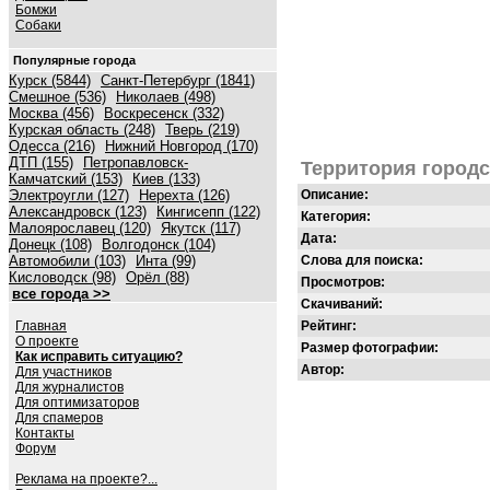
Бомжи
Собаки
Популярные города
Курск (5844)
Санкт-Петербург (1841)
Смешное (536)
Николаев (498)
Москва (456)
Воскресенск (332)
Курская область (248)
Тверь (219)
Одесса (216)
Нижний Новгород (170)
ДТП (155)
Петропавловск-
Территория город
Камчатский (153)
Киев (133)
Электроугли (127)
Нерехта (126)
Описание:
Александровск (123)
Кингисепп (122)
Категория:
Малоярославец (120)
Якутск (117)
Дата:
Донецк (108)
Волгодонск (104)
Автомобили (103)
Инта (99)
Слова для поиска:
Кисловодск (98)
Орёл (88)
Просмотров:
все города >>
Скачиваний:
Главная
Рейтинг:
О проекте
Размер фотографии:
Как исправить ситуацию?
Автор:
Для участников
Для журналистов
Для оптимизаторов
Для спамеров
Контакты
Форум
Реклама на проекте?...