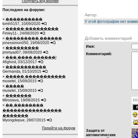
Получить код кнопки!
Последнее на форуме:
Автор:
»
����������
У этой фотографии нет комме
tomh5157, 10/09/2020
»
�����-���������
Finley11-, 24/08/2020
Добавить комментарий
»
��������� ������
jonessimon050, 19/08/2020
Имя:
»
���������
jimmyad07, 08/08/2020
Комментарий:
»
��� ���� ������!
46ghost, 03/12/2017
»
�����������
Germanda, 01/10/2015
»
����� �����������
musetel, 15/09/2015
»
�����
musetel, 15/09/2015
»
�������
Miroslava, 19/08/2015
BB
»
�� ��������
����������������
�������
Myongdepue, 28/07/2015
Перейти на форум
Защита от
автоматических