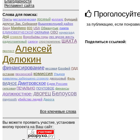
Благодарности
Регламент сайта
Проголосуйт
Слова для поиска:
лосиный
Плиты
металлическая
коллапс
будущий
депутат Зак. Собрания
Вышневолоцкий район
за публикацию, если понрави
Марфино
бред
800
USA
Обманутые
лампа
ОВО
ЕДИНОВЕРЧЕСКОЙ
ОКРАИНА
наукоград
ДНД
сгорело
Воробьёвы горы
лес мусор жесть
ШАХТА
радиоламповый
сапоги
спорткомплекс
Поделиться ссылкой:
Алексей
протест
Делюкин
финансирование
весовая
Ерофей
ПДД
комиссия
останки
пензенской
Упырев
равалины заброшено сгорело
дворцовый
Филь
Дмитровское
ВИДНОЕ
Едим Россию
ПЕЧАЛЬНО
гипсовая
ПОЧТОВОЕ
финансы
Белоусов
должностное-
ДВОРЕЦ
maynooth
убийство людей
Дарога
Все ключевые слова
Вы можете проявить участие, установив
кнопку проекта на Ваш сайт: