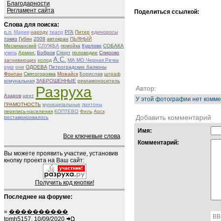
Благодарности
Регламент сайта
Поделиться ссылкой:
Слова для поиска:
р.п.
Мария
народу
театр
РГА
Питер
единоросы
токио
Губин
2009
автокран
ПЬЯНЫЙ
Мескиканский
СЛУЖБА
помойка
Курлово
СОБАКА
учить
Армии.
Бобров
Спорт
половодие
Спирово
А.С.
загнивающих
холод
МА МО Черная Речка
оукз
они
ОДОЕВА
Петроградские балконы
Фонтан
Святогоровка
Можайск
Борислав
штраф
комунальная
ЗАБРОШЕННЫЕ
рекламоноситель
Разруха
Автор:
Азаров
цент
У этой фотографии нет комме
ГРАМОТНОСТЬ
муниципальные
притоны
перепись-населения
КОПТЕВО
Филь
Арск
Добавить комментарий
реставрировалось
Имя:
Все ключевые слова
Комментарий:
Вы можете проявить участие, установив
кнопку проекта на Ваш сайт:
Получить код кнопки!
Последнее на форуме:
»
����������
BB
tomh5157, 10/09/2020