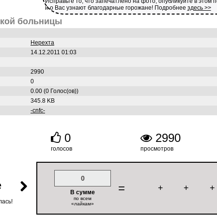
Исправьте то, что запечатлено на фото, опубликуйте в этом 
и о Вас узнают благодарные горожане! Подробнее
здесь >>
ской больницы
Нерехта
14.12.2011 01:03
2990
0
0.00 (0 Голос(ов))
345.8 KB
-cnfc-
0
2990
голосов
просмотров
0
е
=
+
+
+
В сумме
по всем
лась!
«лайкам»