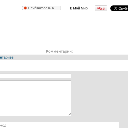
В Мой Мир
Комментарий:
нтариев.
-код