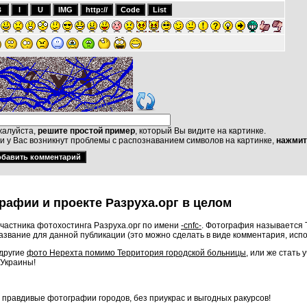
алуйста,
решите простой пример
, который Вы видите на картинке.
и у Вас возникнут проблемы с распознаванием символов на картинке,
нажмит
рафии и проекте Разруха.орг в целом
частника фотохостинга Разруха.орг по имени
-cnfc-
. Фотография называется 
звание для данной публикации (это можно сделать в виде комментария, исп
 другие
фото Нерехта помимо Территория городской больницы
, или же стать
 Украины!
о правдивые фотографии городов, без приукрас и выгодных ракурсов!