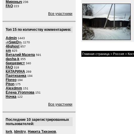
Мироныч
236
FAQ
223
Все участники
Топ 15 по количеству комментариев:
Admin
1443
-=SweD=-
1170
46ghost
957
sm
825
Главная страница
>
Россия
>
Кос
Виталий Мазепа
591
dasha-k
355
бакшевист
340
FAQ
318
КАТАРИНА
269
Партизанка
194
Floreo
194
Piton
175
Alexdmm
151
Елена Утоплова
151
Ночка
122
Все участники
Последние 10 зарегистрированных
пользователей:
lork
,
ldmitry
,
Никита Тихонов
,