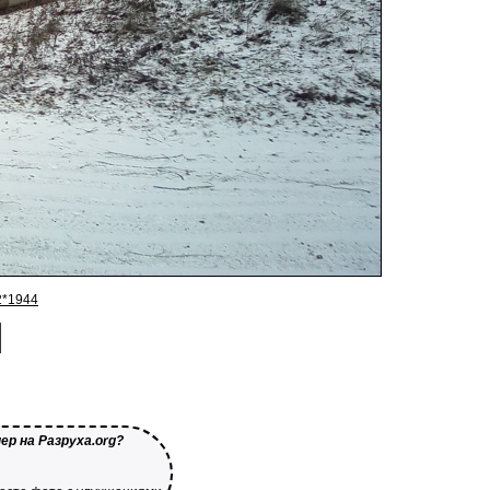
2*1944
р на Разруха.org?