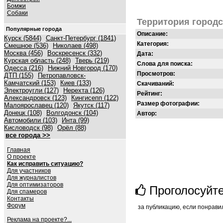
Бомжи
Собаки
Территория город
Популярные города
Описание:
Курск (5844)
Санкт-Петербург (1841)
Категория:
Смешное (536)
Николаев (498)
Москва (456)
Воскресенск (332)
Дата:
Курская область (248)
Тверь (219)
Слова для поиска:
Одесса (216)
Нижний Новгород (170)
Просмотров:
ДТП (155)
Петропавловск-
Камчатский (153)
Киев (133)
Скачиваний:
Электроугли (127)
Нерехта (126)
Рейтинг:
Александровск (123)
Кингисепп (122)
Размер фотографии:
Малоярославец (120)
Якутск (117)
Донецк (108)
Волгодонск (104)
Автор:
Автомобили (103)
Инта (99)
Кисловодск (98)
Орёл (88)
все города >>
Главная
О проекте
Как исправить ситуацию?
Для участников
Для журналистов
Для оптимизаторов
Проголосуйт
Для спамеров
Контакты
Форум
за публикацию, если понрави
Реклама на проекте?...