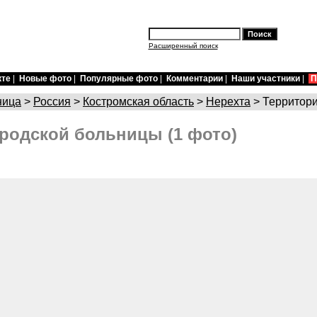
Расширенный поиск
кте
|
Новые фото
|
Популярные фото
|
Комментарии
|
Наши участники
|
П
ница
>
Россия
>
Костромская область
>
Нерехта
> Территори
родской больницы (1 фото)