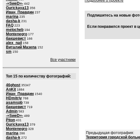
Подробнее о проекте
-=SweD=-
442
Gurickaya13
356
Иван_Правдин
237
Подпишитесь на новые фото
marina
235
dasha-k
231
FAQ
223
Если понравился проект в ц
melocheb
194
Montenegro
177
бакшевист
166
alex_nail
158
Виталий Мазепа
152
sm
150
Все участники
Топ 15 по количеству фотографий:
46ghost
35347
AnKit
1884
Иван_Правдин
1540
HDmitriy
768
asamspb
739
бакшевист
719
Admin
583
-=SweD=-
489
Piton
431
Gurickaya13
379
Montenegro
328
Предыдущая фотография:
marina
286
Территория городской боль
dasha-k
272