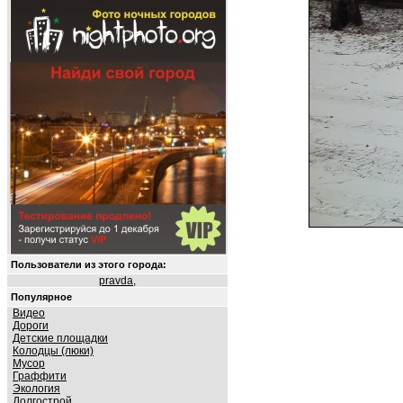
Пользователи из этого города:
pravda
,
Популярное
Видео
Дороги
Детские площадки
Колодцы (люки)
Мусор
Граффити
Экология
Долгострой