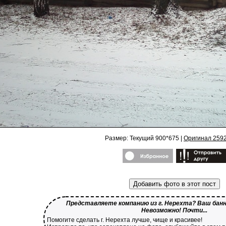
Размер: Текущий 900*675 |
Оригинал 259
Добавить фото в этот пост
Представляете компанию из г. Нерехта? Ваш банне
Невозможно! Почти...
Помогите сделать г. Нерехта лучше, чище и красивее!