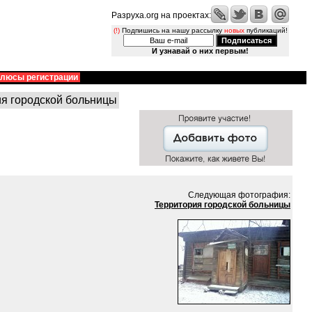
Разруха.org на проектах:
(!)
Подпишись на нашу рассылку
новых
публикаций!
И узнавай о них первым!
люсы регистрации
я городской больницы
Следующая фотография:
Территория городской больницы