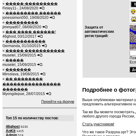
»
�����-���������
Finley11-, 24/08/2020
»
��������� ������
jonessimon050, 19/08/2020
»
���������
jimmyad07, 08/08/2020
Защита от
автоматических
»
��� ���� ������!
регистраций:
46ghost, 03/12/2017
»
�����������
Germanda, 01/10/2015
»
����� �����������
musetel, 15/09/2015
Пож
»
�����
Есл
musetel, 15/09/2015
»
�������
Miroslava, 19/08/2015
»
�� ��������
����������������
Подробнее о фотог
�������
Myongdepue, 28/07/2015
Выше опубликован материал у
Перейти на форум
предложить альтернативное на
Так же Вы можете посмотреть
любого другого города России,
Топ 15 по количеству постов:
Стать участником!
46ghost
6230
AnKit
1415
Что же такое Разруха.орг? Эт
Admin
519