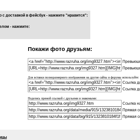
 с доставкой в фейсбук - нажмите "нравится":
елом - нажмите:
Покажи фото друзьям:
Превьюшк
Превьюшк
Для вставки полноразмерного изображения на другие сайты и форумы используйте:
Ссылка дл
Ссылка д
Поделись прямой ссылкой с друзьями и знакомыми:
Ссылка на
Прямая с
Прямая с
ницы