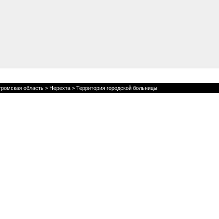
тромская область
>
Нерехта
> Территория городской больницы