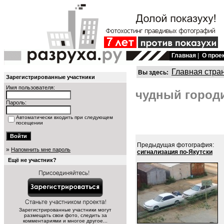
Главная
|
О прое
Главная стра
Вы здесь:
Зарегистрированные участники
Имя пользователя:
чудный городи
Пароль:
Автоматически входить при следующем
посещении
Предыдущая фотография:
»
Напомнить мне пароль
сигнализация по-Якутски
Ещё не участник?
Зарегистрированные участники могут
размещать свои фото, следить за
комментариями и многое другое...