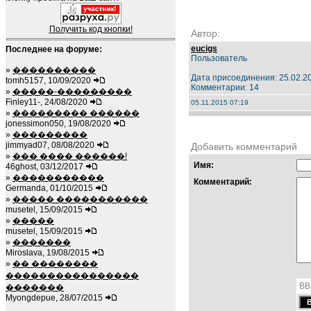
Получить код кнопки!
Автор:
eucigs
Последнее на форуме:
Пользователь
»
����������
Дата присоединения: 25.02.2
tomh5157, 10/09/2020
Комментарии: 14
»
�����-���������
Finley11-, 24/08/2020
05.11.2015 07:19
»
��������� ������
jonessimon050, 19/08/2020
»
���������
jimmyad07, 08/08/2020
Добавить комментарий
»
��� ���� ������!
Имя:
46ghost, 03/12/2017
»
�����������
Комментарий:
Germanda, 01/10/2015
»
����� �����������
musetel, 15/09/2015
»
�����
musetel, 15/09/2015
»
�������
Miroslava, 19/08/2015
»
�� ��������
����������������
BB
�������
Myongdepue, 28/07/2015