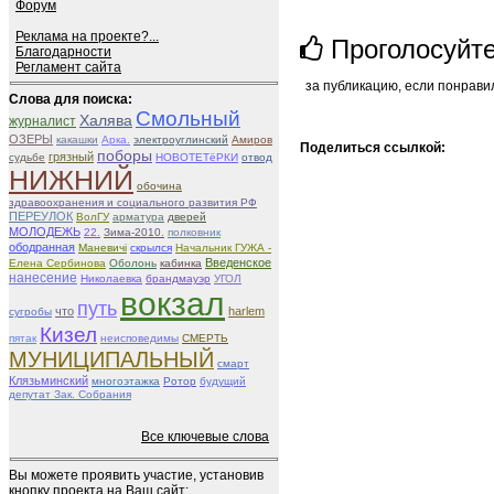
Форум
Реклама на проекте?...
Проголосуйт
Благодарности
Регламент сайта
за публикацию, если понрави
Слова для поиска:
Смольный
Халява
журналист
ОЗЕРЫ
какашки
Арка.
электроуглинский
Амиров
Поделиться ссылкой:
поборы
грязный
судьбе
НОВОТЕТёРКИ
отвод
НИЖНИЙ
обочина
здравоохранения и социального развития РФ
ПЕРЕУЛОК
ВолГУ
арматура
дверей
МОЛОДЕЖЬ
22.
Зима-2010.
полковник
ободранная
Маневичі
скрылся
Начальник ГУЖА -
Введенское
Елена Сербинова
Оболонь
кабинка
нанесение
Николаевка
брандмауэр
УГОЛ
вокзал
путь
что
harlem
сугробы
Кизел
пятак
неисповедимы
СМЕРТЬ
МУНИЦИПАЛЬНЫЙ
смарт
Клязьминский
многоэтажка
Ротор
будущий
депутат Зак. Собрания
Все ключевые слова
Вы можете проявить участие, установив
кнопку проекта на Ваш сайт: