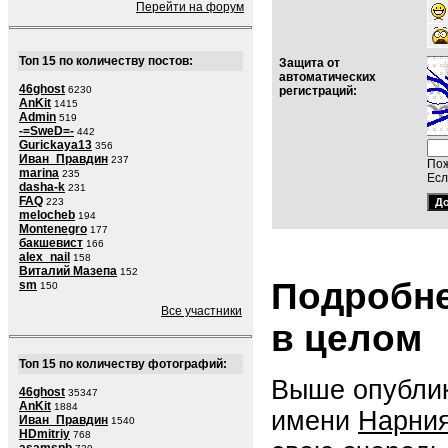
Перейти на форум
Топ 15 по количеству постов:
Защита от
автоматических
46ghost
6230
регистраций:
AnKit
1415
Admin
519
-=SweD=-
442
Gurickaya13
356
Иван_Правдин
237
Пож
marina
235
Есл
dasha-k
231
FAQ
223
melocheb
194
Montenegro
177
бакшевист
166
alex_nail
158
Виталий Мазепа
152
Подробне
sm
150
Все участники
в целом
Топ 15 по количеству фотографий:
Выше опублик
46ghost
35347
AnKit
1884
имени
Нарни
Иван_Правдин
1540
HDmitriy
768