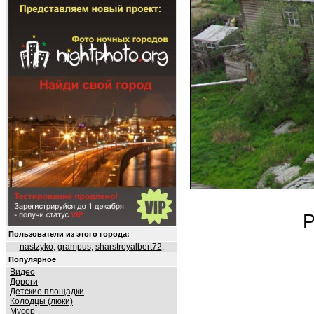
Р
Пользователи из этого города:
nastzyko
,
grampus
,
sharstroyalbert72
,
Популярное
Видео
Дороги
Детские площадки
Колодцы (люки)
Мусор