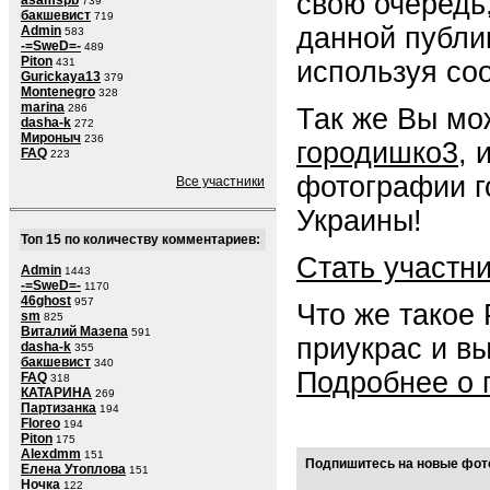
свою очередь
asamspb
739
бакшевист
719
данной публи
Admin
583
-=SweD=-
489
Piton
используя со
431
Gurickaya13
379
Montenegro
328
marina
286
Так же Вы мо
dasha-k
272
Мироныч
236
городишко3
, 
FAQ
223
фотографии г
Все участники
Украины!
Топ 15 по количеству комментариев:
Стать участн
Admin
1443
-=SweD=-
1170
46ghost
957
Что же такое
sm
825
Виталий Мазепа
591
приукрас и в
dasha-k
355
бакшевист
340
Подробнее о 
FAQ
318
КАТАРИНА
269
Партизанка
194
Floreo
194
Piton
175
Alexdmm
151
Подпишитесь на новые фото
Елена Утоплова
151
Ночка
122