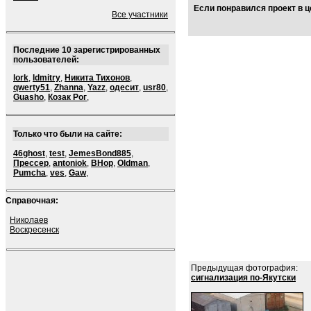
Если понравился проект в ц
Все участники
Последние 10 зарегистрированных
пользователей:
lork
,
ldmitry
,
Никита Тихонов
,
qwerty51
,
Zhanna
,
Yazz
,
одесит
,
usr80
,
Guasho
,
Козак Рог
,
Только что были на сайте:
46ghost
,
test
,
JemesBond885
,
Прессер
,
antoniok
,
BHop
,
Oldman
,
Pumcha
,
ves
,
Gaw
,
Справочная:
Николаев
Воскресенск
Предыдущая фотография:
сигнализация по-Якутски