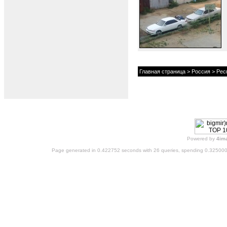
Главная страница
>
Россия
>
Рес
Powered by
4im
Page generated in 0.422752 seconds with 26 queries, spending 0.32500