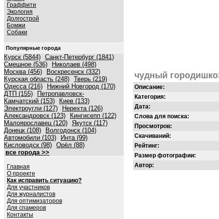
Граффити
Экология
Долгострой
Бомжи
Собаки
Популярные города
Курск (5844)
Санкт-Петербург (1841)
Смешное (536)
Николаев (498)
Москва (456)
Воскресенск (332)
чудный городишко
Курская область (248)
Тверь (219)
Одесса (216)
Нижний Новгород (170)
Описание:
ДТП (155)
Петропавловск-
Категория:
Камчатский (153)
Киев (133)
Дата:
Электроугли (127)
Нерехта (126)
Александровск (123)
Кингисепп (122)
Слова для поиска:
Малоярославец (120)
Якутск (117)
Просмотров:
Донецк (108)
Волгодонск (104)
Скачиваний:
Автомобили (103)
Инта (99)
Кисловодск (98)
Орёл (88)
Рейтинг:
все города >>
Размер фотографии:
Автор:
Главная
О проекте
Как исправить ситуацию?
Для участников
Для журналистов
Для оптимизаторов
Для спамеров
Контакты