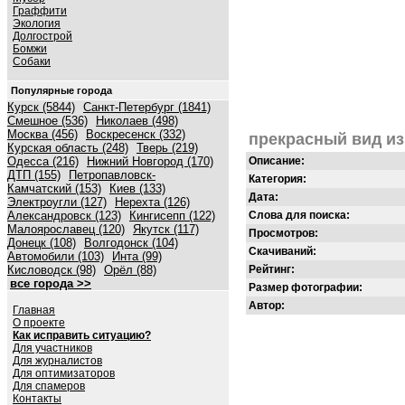
Граффити
Экология
Долгострой
Бомжи
Собаки
Популярные города
Курск (5844)
Санкт-Петербург (1841)
Смешное (536)
Николаев (498)
Москва (456)
Воскресенск (332)
прекрасный вид из
Курская область (248)
Тверь (219)
Одесса (216)
Нижний Новгород (170)
Описание:
ДТП (155)
Петропавловск-
Категория:
Камчатский (153)
Киев (133)
Дата:
Электроугли (127)
Нерехта (126)
Александровск (123)
Кингисепп (122)
Слова для поиска:
Малоярославец (120)
Якутск (117)
Просмотров:
Донецк (108)
Волгодонск (104)
Скачиваний:
Автомобили (103)
Инта (99)
Кисловодск (98)
Орёл (88)
Рейтинг:
все города >>
Размер фотографии:
Автор:
Главная
О проекте
Как исправить ситуацию?
Для участников
Для журналистов
Для оптимизаторов
Для спамеров
Контакты