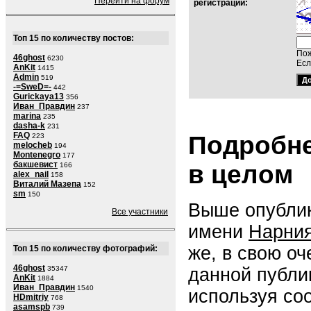
Перейти на форум
регистраций:
Топ 15 по количеству постов:
Пож
46ghost
6230
Есл
AnKit
1415
Admin
519
-=SweD=-
442
Gurickaya13
356
Иван_Правдин
237
marina
235
dasha-k
231
FAQ
Подробне
223
melocheb
194
Montenegro
177
бакшевист
в целом
166
alex_nail
158
Виталий Мазепа
152
sm
150
Выше опублик
Все участники
имени
Нарни
же, в свою о
Топ 15 по количеству фотографий:
46ghost
данной публи
35347
AnKit
1884
Иван_Правдин
1540
используя со
HDmitriy
768
asamspb
739