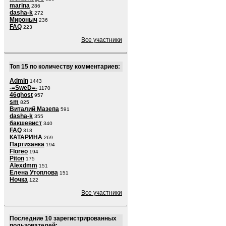
marina
286
dasha-k
272
Мироныч
236
FAQ
223
Все участники
Топ 15 по количеству комментариев:
Admin
1443
-=SweD=-
1170
46ghost
957
sm
825
Виталий Мазепа
591
dasha-k
355
бакшевист
340
FAQ
318
КАТАРИНА
269
Партизанка
194
Floreo
194
Piton
175
Alexdmm
151
Елена Утоплова
151
Ночка
122
Все участники
Последние 10 зарегистрированных
пользователей: