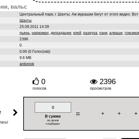
ии, вальс
Центральный парк, г. Шахты. Аж мурашки бегут от этого видео. Вот
Шахты
25.09.2011 14:39
пьянь
,
наркоман
,
деградация
,
клей
,
разруха
,
парк
,
алкаши
,
токсико
2396
0
0.00 (0 Голос(ов))
9.6 MB
antoniok
0
2396
голосов
просмотров
0
е
=
+
+
+
В сумме
по всем
лась!
«лайкам»