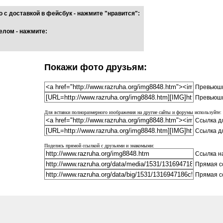
 с доставкой в фейсбук - нажмите "нравится":
елом - нажмите:
Покажи фото друзьям:
Превьюшк
Превьюшк
Для вставки полноразмерного изображения на другие сайты и форумы используйте:
Ссылка дл
Ссылка д
Поделись прямой ссылкой с друзьями и знакомыми:
Ссылка на
Прямая с
Прямая с