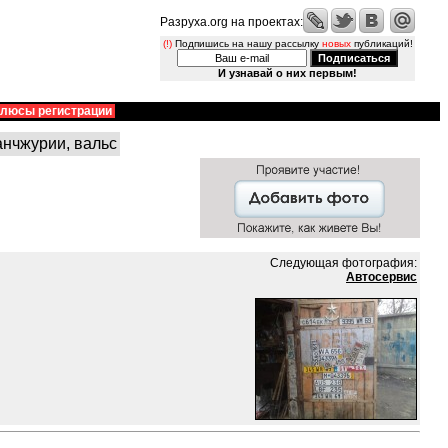
Разруха.org на проектах:
(!)
Подпишись на нашу рассылку
новых
публикаций!
И узнавай о них первым!
люсы регистрации
анчжурии, вальс
Следующая фотография:
Автосервис