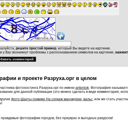
алуйста,
решите простой пример
, который Вы видите на картинке.
и у Вас возникнут проблемы с распознаванием символов на картинке,
нажмит
рафии и проекте Разруха.орг в целом
частника фотохостинга Разруха.орг по имени
antoniok
. Фотография называетс
звание для данной публикации (это можно сделать в виде комментария, исп
 другие
фото Шахты помимо На сопкаж манчжурии, вальс
, или же стать участ
ы!
о правдивые фотографии городов, без приукрас и выгодных ракурсов!