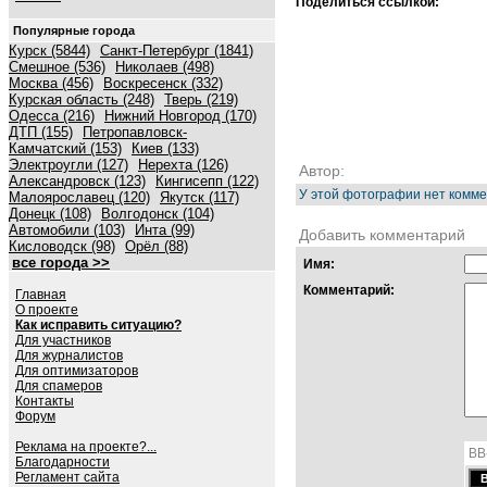
Поделиться ссылкой:
Популярные города
Курск (5844)
Санкт-Петербург (1841)
Смешное (536)
Николаев (498)
Москва (456)
Воскресенск (332)
Курская область (248)
Тверь (219)
Одесса (216)
Нижний Новгород (170)
ДТП (155)
Петропавловск-
Камчатский (153)
Киев (133)
Электроугли (127)
Нерехта (126)
Автор:
Александровск (123)
Кингисепп (122)
У этой фотографии нет комме
Малоярославец (120)
Якутск (117)
Донецк (108)
Волгодонск (104)
Автомобили (103)
Инта (99)
Добавить комментарий
Кисловодск (98)
Орёл (88)
все города >>
Имя:
Комментарий:
Главная
О проекте
Как исправить ситуацию?
Для участников
Для журналистов
Для оптимизаторов
Для спамеров
Контакты
Форум
Реклама на проекте?...
BB
Благодарности
Регламент сайта