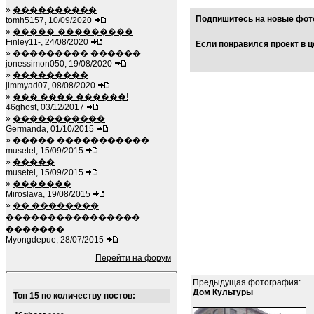
»
����������
Подпишитесь на новые фото
tomh5157, 10/09/2020
»
�����-���������
Finley11-, 24/08/2020
Если понравился проект в ц
»
��������� ������
jonessimon050, 19/08/2020
»
���������
jimmyad07, 08/08/2020
»
��� ���� ������!
46ghost, 03/12/2017
»
�����������
Germanda, 01/10/2015
»
����� �����������
musetel, 15/09/2015
»
�����
musetel, 15/09/2015
»
�������
Miroslava, 19/08/2015
»
�� ��������
����������������
�������
Myongdepue, 28/07/2015
Перейти на форум
Предыдущая фотография:
Дом Культуры
Топ 15 по количеству постов: