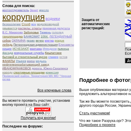
Слова для поиска:
кротоотпугиватель
Зенит
кресло
коррупция
ВОДНИКИ
Защита от
автоматических
безразличие
Столб
вон
водопроводной
регистраций:
умывается
распилы. откаты
приемная депутата
В.С. Макарова
Заборовье
Тюмень
гололед
танцплощадка
БАНКОМАТ
1064.
ЛЕГЕНДАРНЫЙ
собор
ОКРАИНА
право
вечер
клетка
prague
лебедь
Петроградская администрация
Елизаветы
нищие
ИСЧЕЗАЮТ
мактама
Ипподром
пьяница
Пож
фасада
комунальные службы
Крылатское
Есл
бытовой и строительный мусор
спамер
остов
ФАНАТЫ
Упырев
марш
медынь
нефтеперерабатывающий завод
ИВАНОФРАНКОВСК
дорога. Южно-Сахалинск
народу
спортивные-площадки
комиссия
Приморский район. Территория МА МО "Черная
Подробнее о фотог
речка
Выше опубликован материал у
Все ключевые слова
предложить альтернативное на
Вы можете проявить участие, установив
Так же Вы можете посмотреть
кнопку проекта на Ваш сайт:
другого города России, Украин
Стать участником!
Получить код кнопки!
Что же такое Разруха.орг? Эт
Подробнее о проекте
Последнее на форуме: