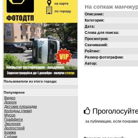
На сопкаж манчжур
Описание:
Категория:
Дата:
Слова для поиска:
Просмотров:
Скачиваний:
Рейтинг:
Размер фотографии:
Автор:
Пользователи из этого города:
Популярное
Видео
Дороги
Детские площадки
Проголосуйт
Колодцы (люки)
Мусор
Граффити
за публикацию, если понрави
Экология
Долгострой
Бомжи
Собаки