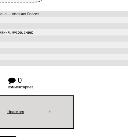
 она — великая Россия.
мания
,
мусор
,
сквер
0
комментариев
+
Нравится