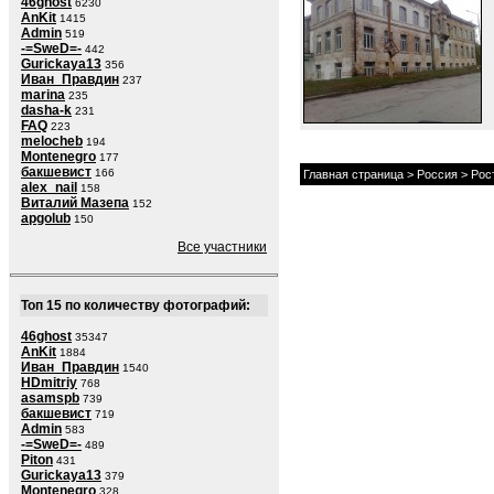
46ghost
6230
AnKit
1415
Admin
519
-=SweD=-
442
Gurickaya13
356
Иван_Правдин
237
marina
235
dasha-k
231
FAQ
223
melocheb
194
Montenegro
177
бакшевист
166
Главная страница
>
Россия
>
Рос
alex_nail
158
Виталий Мазепа
152
apgolub
150
Все участники
Топ 15 по количеству фотографий:
46ghost
35347
AnKit
1884
Иван_Правдин
1540
HDmitriy
768
asamspb
739
бакшевист
719
Admin
583
-=SweD=-
489
Piton
431
Gurickaya13
379
Montenegro
328