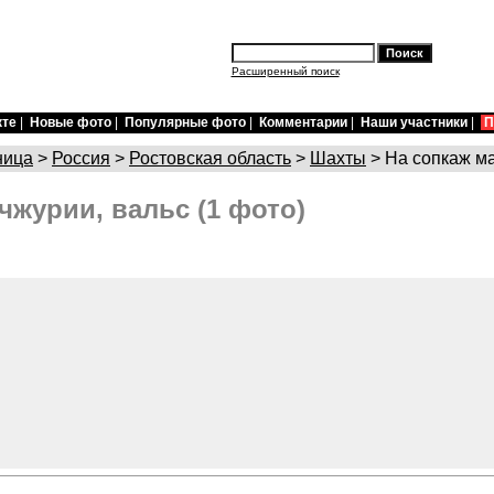
Расширенный поиск
кте
|
Новые фото
|
Популярные фото
|
Комментарии
|
Наши участники
|
П
ница
>
Россия
>
Ростовская область
>
Шахты
> На сопкаж м
чжурии, вальс (1 фото)