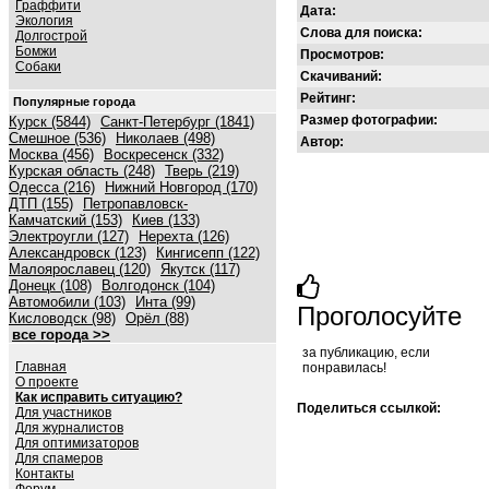
Граффити
Дата:
Экология
Слова для поиска:
Долгострой
Бомжи
Просмотров:
Собаки
Скачиваний:
Рейтинг:
Популярные города
Размер фотографии:
Курск (5844)
Санкт-Петербург (1841)
Смешное (536)
Николаев (498)
Автор:
Москва (456)
Воскресенск (332)
Курская область (248)
Тверь (219)
Одесса (216)
Нижний Новгород (170)
ДТП (155)
Петропавловск-
Камчатский (153)
Киев (133)
Электроугли (127)
Нерехта (126)
Александровск (123)
Кингисепп (122)
Малоярославец (120)
Якутск (117)
Донецк (108)
Волгодонск (104)
Автомобили (103)
Инта (99)
Проголосуйте
Кисловодск (98)
Орёл (88)
все города >>
за публикацию, если
Главная
понравилась!
О проекте
Как исправить ситуацию?
Поделиться ссылкой:
Для участников
Для журналистов
Для оптимизаторов
Для спамеров
Контакты