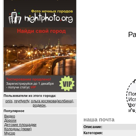
Ра
Пом
Пользователи из этого города:
Исп
onis
,
reyrtyerty
,
ольга косякова(колбина)
,
фот
родион
,
и о
Популярное
Видео
наша почта
Дороги
Детские площадки
Описание:
Колодцы (люки)
Категория:
Мусор