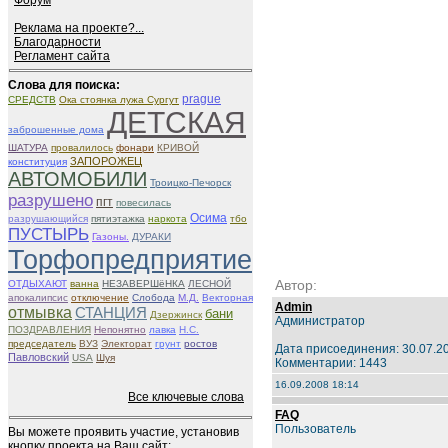
Форум
Реклама на проекте?...
Благодарности
Регламент сайта
Слова для поиска:
prague
СРЕДСТВ
Ока стоянка лужа Сургут
ДЕТСКАЯ
заброшенные дома
ШАТУРА
провалилось
фонари
КРИВОЙ
ЗАПОРОЖЕЦ
конституция
АВТОМОБИЛИ
Троицко-Печорск
разрушено
пгт
повесилась
Осима
разрушающийся
пятиэтажка
наркота
тбо
ПУСТЫРЬ
Газоны.
ДУРАКИ
Торфопредприятие
Автор:
ОТДЫХАЮТ
ванна
НЕЗАВЕРШёНКА
ЛЕСНОЙ
апокалипсис
отключение
Слобода
М.Д.
Векторная
Admin
отмывка
СТАНЦИЯ
бани
Дзержинск
Администратор
ПОЗДРАВЛЕНИЯ
Непонятно
лавка
Н.С.
председатель
ВУЗ
Электорат
грунт
ростов
Дата присоединения: 30.07.2
Павловский
USA
Шуя
Комментарии: 1443
16.09.2008 18:14
Все ключевые слова
FAQ
Пользователь
Вы можете проявить участие, установив
кнопку проекта на Ваш сайт: