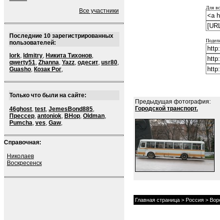
Для вс
Все участники
Последние 10 зарегистрированных
Подели
пользователей:
lork
,
ldmitry
,
Никита Тихонов
,
qwerty51
,
Zhanna
,
Yazz
,
одесит
,
usr80
,
Guasho
,
Козак Рог
,
Только что были на сайте:
Предыдущая фотография:
Городской транспорт.
46ghost
,
test
,
JemesBond885
,
Прессер
,
antoniok
,
BHop
,
Oldman
,
Pumcha
,
ves
,
Gaw
,
Справочная:
Николаев
Воскресенск
Главная страница
>
Россия
>
Вор