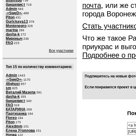
asamspb
739
почта
, или же 
бакшевист
719
Admin
583
города Воронеж
-=SweD=-
489
Piton
431
Gurickaya13
379
Стать участник
Montenegro
328
marina
286
dasha-k
272
Что же такое Р
Мироныч
236
FAQ
223
приукрас и выг
Все участники
Подробнее о пр
Топ 15 по количеству комментариев:
Admin
1443
Подпишитесь на новые фото
-=SweD=-
1170
46ghost
957
Если понравился проект в ц
sm
825
Виталий Мазепа
591
dasha-k
355
бакшевист
340
FAQ
318
КАТАРИНА
269
По
Партизанка
194
Floreo
194
Piton
175
Alexdmm
151
Елена Утоплова
151
Ночка
122