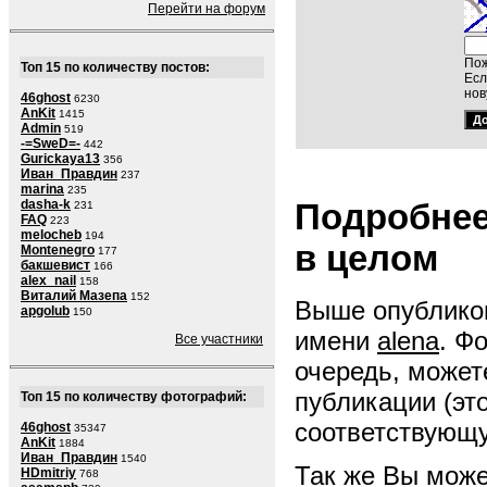
Перейти на форум
Пож
Топ 15 по количеству постов:
Есл
нов
46ghost
6230
AnKit
1415
Admin
519
-=SweD=-
442
Gurickaya13
356
Иван_Правдин
237
marina
235
Подробнее
dasha-k
231
FAQ
223
melocheb
194
в целом
Montenegro
177
бакшевист
166
alex_nail
158
Виталий Мазепа
152
Выше опубликов
apgolub
150
имени
alena
. Ф
Все участники
очередь, может
публикации (эт
Топ 15 по количеству фотографий:
соответствующ
46ghost
35347
AnKit
1884
Иван_Правдин
1540
Так же Вы може
HDmitriy
768