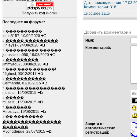
Дата присоединения: 17.03.2
Комментарии: 318
Получить код кнопки!
16.09.2008 21:10
Последнее на форуме:
»
����������
Добавить комментарий
tomh5157, 10/09/2020
Имя:
»
�����-���������
Finley11-, 24/08/2020
Комментарий:
»
��������� ������
jonessimon050, 19/08/2020
»
���������
jimmyad07, 08/08/2020
»
��� ���� ������!
46ghost, 03/12/2017
»
�����������
Germanda, 01/10/2015
»
����� �����������
musetel, 15/09/2015
BB
»
�����
musetel, 15/09/2015
»
�������
Miroslava, 19/08/2015
»
�� ��������
����������������
Защита от
�������
автоматических
Myongdepue, 28/07/2015
регистраций: