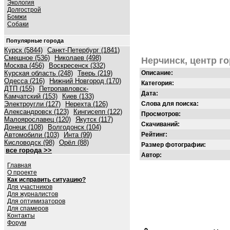
Экология
Долгострой
Бомжи
Собаки
Популярные города
Курск (5844)
Санкт-Петербург (1841)
Смешное (536)
Николаев (498)
Нерчинск, центр г
Москва (456)
Воскресенск (332)
Курская область (248)
Тверь (219)
Описание:
Одесса (216)
Нижний Новгород (170)
Категория:
ДТП (155)
Петропавловск-
Дата:
Камчатский (153)
Киев (133)
Электроугли (127)
Нерехта (126)
Слова для поиска:
Александровск (123)
Кингисепп (122)
Просмотров:
Малоярославец (120)
Якутск (117)
Скачиваний:
Донецк (108)
Волгодонск (104)
Автомобили (103)
Инта (99)
Рейтинг:
Кисловодск (98)
Орёл (88)
Размер фотографии:
все города >>
Автор:
Главная
О проекте
Как исправить ситуацию?
Для участников
Для журналистов
Для оптимизаторов
Для спамеров
Контакты
Форум