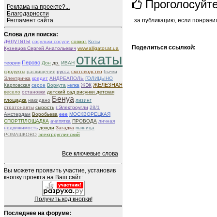
Проголосуйт
Реклама на проекте?...
Благодарности
Регламент сайта
за публикацию, если понрави
Слова для поиска:
депутаты
сосульки сосули
совхоз
Коты
Поделиться ссылкой:
Кузнецов Сергей Анатольевич
www.alligator.at.ua
откаты
Перово
теория
Дон
др.
ИВАН
продукты
расхищения
русса
скотоводство
бычки
Электричка
кредит
АНДРЕАПОЛЬ
ГОЛИЦЫНО
ЖЕЛЕЗНАЯ
Карповская
серое
Воркута
кепка
ЖЭК
весело
остановки
детский сад рисунки детская
Бенуа
площадка
накидано
лизинг
стратонавты
сырость
г.Электроугли
28/1
Амстердам
Воробьева
eee
МОСКВОРЕЦКАЯ
СПОРТПЛОЩАДКА
ачипятка
ПРОВОДА
личная
недвижимость
дожди
Загадка
пьяница
РОМАШКОВО
электроуглинский
Все ключевые слова
Вы можете проявить участие, установив
кнопку проекта на Ваш сайт:
Получить код кнопки!
Последнее на форуме: