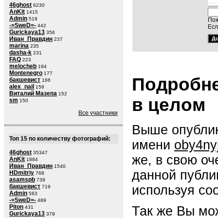
46ghost
6230
AnKit
1415
Admin
519
Пож
-=SweD=-
442
Есл
Gurickaya13
356
Иван_Правдин
237
marina
235
dasha-k
231
FAQ
223
melocheb
194
Montenegro
177
Подробне
бакшевист
166
alex_nail
158
Виталий Мазепа
152
в целом
sm
150
Все участники
Выше опублик
Топ 15 по количеству фотографий:
имени
oby4ny
46ghost
35347
же, в свою о
AnKit
1884
Иван_Правдин
1540
данной публи
HDmitriy
768
asamspb
739
используя со
бакшевист
719
Admin
583
-=SweD=-
489
Piton
Так же Вы мо
431
Gurickaya13
379