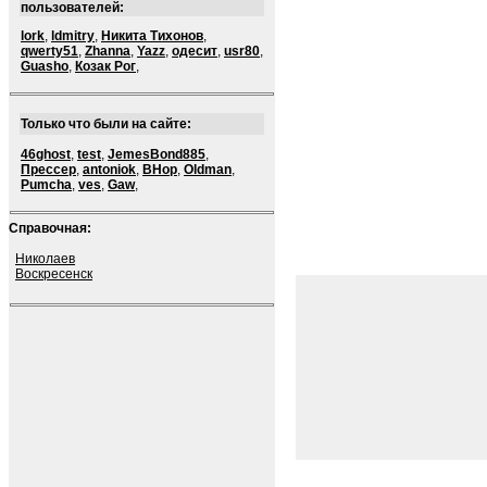
пользователей:
lork
,
ldmitry
,
Никита Тихонов
,
qwerty51
,
Zhanna
,
Yazz
,
одесит
,
usr80
,
Guasho
,
Козак Рог
,
Только что были на сайте:
46ghost
,
test
,
JemesBond885
,
Прессер
,
antoniok
,
BHop
,
Oldman
,
Pumcha
,
ves
,
Gaw
,
Справочная:
Николаев
Воскресенск