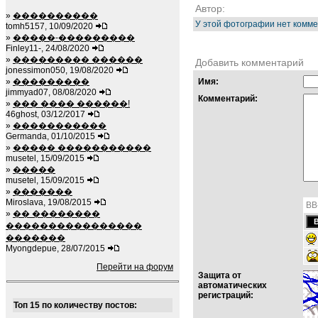
Автор:
»
����������
У этой фотографии нет комме
tomh5157, 10/09/2020
»
�����-���������
Finley11-, 24/08/2020
»
��������� ������
Добавить комментарий
jonessimon050, 19/08/2020
»
���������
Имя:
jimmyad07, 08/08/2020
Комментарий:
»
��� ���� ������!
46ghost, 03/12/2017
»
�����������
Germanda, 01/10/2015
»
����� �����������
musetel, 15/09/2015
»
�����
musetel, 15/09/2015
»
�������
Miroslava, 19/08/2015
BB
»
�� ��������
����������������
�������
Myongdepue, 28/07/2015
Перейти на форум
Защита от
автоматических
регистраций:
Топ 15 по количеству постов: