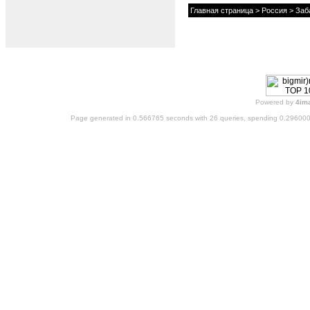
Главная страница
>
Россия
>
Заб
Powered by
4im
Page generated in 0.566765 seconds with 26 queries, spending 0.29600