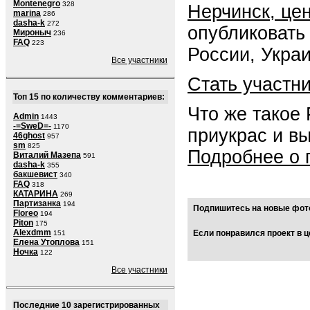
Montenegro
328
Нерчинск, цен
marina
286
dasha-k
272
опубликовать
Мироныч
236
FAQ
223
России, Укра
Все участники
Стать участн
Топ 15 по количеству комментариев:
Что же такое
Admin
1443
-=SweD=-
1170
приукрас и в
46ghost
957
sm
825
Подробнее о 
Виталий Мазепа
591
dasha-k
355
бакшевист
340
FAQ
318
КАТАРИНА
269
Партизанка
194
Подпишитесь на новые фото
Floreo
194
Piton
175
Alexdmm
Если понравился проект в ц
151
Елена Утоплова
151
Ночка
122
Все участники
Последние 10 зарегистрированных