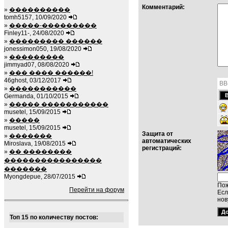
Комментарий:
»
����������
tomh5157, 10/09/2020
»
�����-���������
Finley11-, 24/08/2020
»
��������� ������
jonessimon050, 19/08/2020
»
���������
jimmyad07, 08/08/2020
»
��� ���� ������!
46ghost, 03/12/2017
BB
»
�����������
Germanda, 01/10/2015
»
����� �����������
musetel, 15/09/2015
»
�����
musetel, 15/09/2015
Защита от
»
�������
автоматических
Miroslava, 19/08/2015
регистраций:
»
�� ��������
����������������
�������
Myongdepue, 28/07/2015
Пож
Перейти на форум
Есл
нов
Топ 15 по количеству постов: