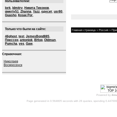
пользователей:
lork
,
ldmitry
,
Никита Тихонов
,
qwerty51
,
Zhanna
,
Yazz
,
одесит
,
usr80
,
Guasho
,
Козак Рог
,
Только что были на сайте:
Главная страница
>
Россия
>
При
46ghost
,
test
,
JemesBond885
,
Прессер
,
antoniok
,
BHop
,
Oldman
,
Pumcha
,
ves
,
Gaw
,
Справочная:
Николаев
Воскресенск
Powered by
4im
Page generated in 0.564805 seconds with 26 queries, spending 0.44700