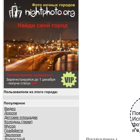
Пользователи из этого города:
Популярное
Видео
Пом
Дороги
Детские площадки
Исп
Колодцы (люки)
фот
Мусор
и о
Граффити
Экология
Развалины
Долгострой