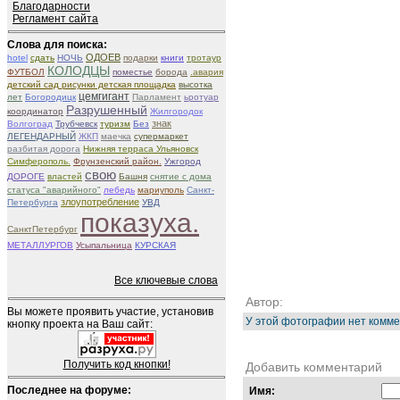
Благодарности
Регламент сайта
Слова для поиска:
ОДОЕВ
hotel
сдать
НОЧЬ
подарки
книги
тротаур
КОЛОДЦЫ
ФУТБОЛ
поместье
борода
.авария
детский сад рисунки детская площадка
высотка
цемгигант
лет
Богородицк
Парламент
ьротуар
Разрушенный
координатор
Жилгородок
знак
Волгоград
Трубчевск
туризм
Без
ЛЕГЕНДАРНЫЙ
ЖКП
маечка
супермаркет
разбитая дорога
Нижняя терраса Ульяновск
Симферополь.
Фрунзенский район.
Ужгород
свою
ДОРОГЕ
властей
Башня
снятие с дома
статуса "аварийного"
лебедь
мариуполь
Санкт-
злоупотребление
Петербурга
УВД
показуха.
СанктПетербург
МЕТАЛЛУРГОВ
Усыпальница
КУРСКАЯ
Все ключевые слова
Автор:
Вы можете проявить участие, установив
У этой фотографии нет комме
кнопку проекта на Ваш сайт:
Получить код кнопки!
Добавить комментарий
Последнее на форуме:
Имя: