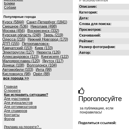
Бомжи
Описание:
Собаки
Категория:
Популярные города
Дата:
Курск (5844)
Санкт-Петербург (1841)
Слова для поиска:
Смешное (536)
Николаев (498)
Просмотров:
Москва (456)
Воскресенск (332)
Курская область (248)
Тверь (219)
Скачиваний:
Одесса (216)
Нижний Новгород (170)
Рейтинг:
ДТП (155)
Петропавловск-
Размер фотографии:
Камчатский (153)
Киев (133)
Электроугли (127)
Нерехта (126)
Автор:
Александровск (123)
Кингисепп (122)
Малоярославец (120)
Якутск (117)
Донецк (108)
Волгодонск (104)
Автомобили (103)
Инта (99)
Кисловодск (98)
Орёл (88)
все города >>
Главная
О проекте
Как исправить ситуацию?
Проголосуйте
Для участников
Для журналистов
Для оптимизаторов
за публикацию, если
Для спамеров
понравилась!
Контакты
Форум
Поделиться ссылкой:
Реклама на проекте?...