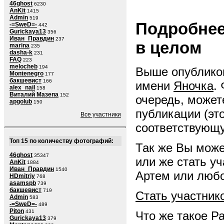
46ghost
6230
AnKit
1415
Admin
519
Подробнее
-=SweD=-
442
Gurickaya13
356
Иван_Правдин
237
в целом
marina
235
dasha-k
231
FAQ
223
melocheb
194
Выше опубликов
Montenegro
177
бакшевист
166
имени
Яночка
.
alex_nail
158
Виталий Мазепа
152
очередь, может
apgolub
150
публикации (эт
Все участники
соответствующ
Топ 15 по количеству фотографий:
Так же Вы може
46ghost
35347
или же стать у
AnKit
1884
Иван_Правдин
1540
Артем или любо
HDmitriy
768
asamspb
739
бакшевист
719
Стать участник
Admin
583
-=SweD=-
489
Piton
431
Что же такое Р
Gurickaya13
379