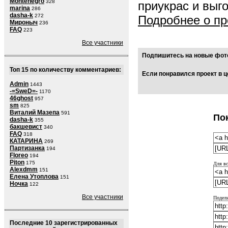
Montenegro
328
приукрас и выг
marina
286
dasha-k
272
Подробнее о пр
Мироныч
236
FAQ
223
Все участники
Подпишитесь на новые фото
Топ 15 по количеству комментариев:
Если понравился проект в ц
Admin
1443
-=SweD=-
1170
46ghost
957
sm
825
Виталий Мазепа
591
По
dasha-k
355
бакшевист
340
FAQ
318
КАТАРИНА
269
Партизанка
194
Floreo
194
Piton
175
Для вс
Alexdmm
151
Елена Утоплова
151
Ночка
122
Все участники
Подели
Последние 10 зарегистрированных