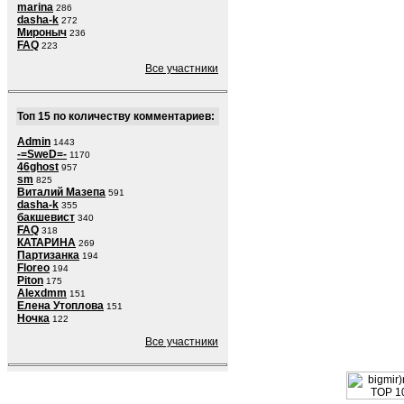
marina
286
dasha-k
272
Мироныч
236
FAQ
223
Все участники
Топ 15 по количеству комментариев:
Admin
1443
-=SweD=-
1170
46ghost
957
sm
825
Виталий Мазепа
591
dasha-k
355
бакшевист
340
FAQ
318
КАТАРИНА
269
Партизанка
194
Floreo
194
Piton
175
Alexdmm
151
Елена Утоплова
151
Ночка
122
Все участники