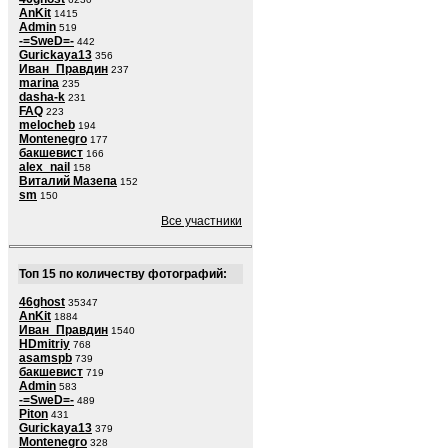
AnKit
1415
Admin
519
-=SweD=-
442
Gurickaya13
356
Иван_Правдин
237
marina
235
dasha-k
231
FAQ
223
melocheb
194
Montenegro
177
бакшевист
166
alex_nail
158
Виталий Мазепа
152
sm
150
Все участники
Топ 15 по количеству фотографий:
46ghost
35347
AnKit
1884
Иван_Правдин
1540
HDmitriy
768
asamspb
739
бакшевист
719
Admin
583
-=SweD=-
489
Piton
431
Gurickaya13
379
Montenegro
328