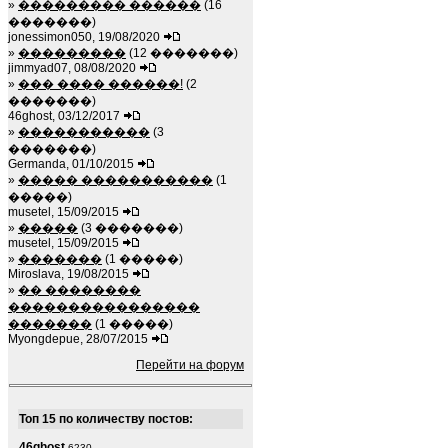
»
��������� ������
(16
�������)
jonessimon050, 19/08/2020
»
���������
(12 �������)
jimmyad07, 08/08/2020
»
��� ���� ������!
(2
�������)
46ghost, 03/12/2017
»
�����������
(3
�������)
Germanda, 01/10/2015
»
����� �����������
(1
�����)
musetel, 15/09/2015
»
�����
(3 �������)
musetel, 15/09/2015
»
�������
(1 �����)
Miroslava, 19/08/2015
»
�� ��������
����������������
�������
(1 �����)
Myongdepue, 28/07/2015
Перейти на форум
Топ 15 по количеству постов:
46ghost
6230