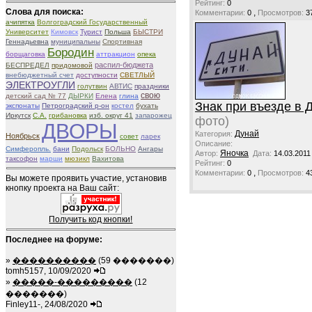
Рейтинг:
0
Слова для поиска:
,
Комментарии:
0
Просмотров:
3
ачипятка
Волгоградский Государственный
Университет
Кимовск
Турист
Польша
БЫСТРИ
Геннадьевна
муниципальны
Спортивная
Бородин
борщаговка
аттракцион
опека
распил-бюджета
БЕСПРЕДЕЛ
придомовой
внебюджетный счет
доступности
СВЕТЛЫЙ
ЭЛЕКТРОУГЛИ
голутвин
АВТИС
праздники
свою
детский сад № 77
ДЫРКИ
Елена
глина
Знак при въезде в 
экспонаты
Петроградский р-он
костел
бухать
Иркутск
С.А.
грибановка
изб. округ 41
запарожец
фото)
ДВОРЫ
Дунай
Категория:
Ноябрьск
совет
ларек
Описание:
Симферопль.
бани
Подольск
БОЛЬНО
Ангары
Яночка
Автор:
Дата:
14.03.2011
таксофон
марши
мюзикл
Вахитова
Рейтинг:
0
,
Комментарии:
0
Просмотров:
4
Вы можете проявить участие, установив
кнопку проекта на Ваш сайт:
Получить код кнопки!
Последнее на форуме:
»
����������
(59 �������)
tomh5157, 10/09/2020
»
�����-���������
(12
�������)
Finley11-, 24/08/2020