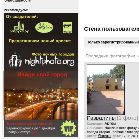
Благодарности
Рекомендуем:
Стена пользовател
Только зарегистрированные
Последние фотографии, 
Развалины
(1 фото)
Артем
Категория:
Описание:
Нашла в нете фотку,
правда старая...сейчас этого зд
Яночка
Автор:
Дата:
17.03.2011