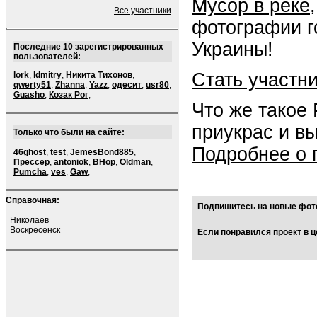
Мусор в реке
Все участники
фотографии г
Украины!
Последние 10 зарегистрированных
пользователей:
Стать участн
lork
,
ldmitry
,
Никита Тихонов
,
qwerty51
,
Zhanna
,
Yazz
,
одесит
,
usr80
,
Guasho
,
Козак Рог
,
Что же такое
приукрас и в
Только что были на сайте:
Подробнее о 
46ghost
,
test
,
JemesBond885
,
Прессер
,
antoniok
,
BHop
,
Oldman
,
Pumcha
,
ves
,
Gaw
,
Справочная:
Подпишитесь на новые фото
Николаев
Воскресенск
Если понравился проект в ц