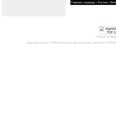
Главная страница
>
Россия
>
Вол
Powered by
4im
Page generated in 0.398402 seconds with 26 queries, spending 0.32900