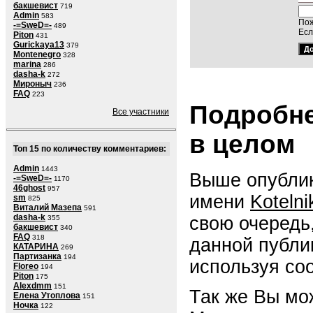
бакшевист
719
Admin
583
Пож
-=SweD=-
489
Есл
Piton
431
Gurickaya13
379
Montenegro
328
marina
286
dasha-k
272
Мироныч
236
FAQ
223
Подробне
Все участники
в целом
Топ 15 по количеству комментариев:
Admin
1443
Выше опублик
-=SweD=-
1170
46ghost
957
имени
Koteln
sm
825
Виталий Мазепа
591
dasha-k
свою очередь
355
бакшевист
340
FAQ
318
данной публи
КАТАРИНА
269
Партизанка
194
используя со
Floreo
194
Piton
175
Alexdmm
151
Так же Вы мо
Елена Утоплова
151
Ночка
122