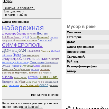
Форум
Реклама на проекте?...
Благодарности
Регламент сайта
Слова для поиска:
набережная
Мусор в реке
Описание:
злоупотребление
Берлин
коллапс
ВДНХ
Категория:
А.Ф.Можайского
балок
Пятовский
ростов
Павловский
дворцовый
конюшни Авгиевы
Дата:
СИМФЕРОПОЛЬ
Слова для поиска:
ДОНЕЦКАЯ
В.Макаров
Абхазия
ЛИХАЯ
Просмотров:
Прага
обочина
был
пожарище
Скачиваний:
злоупотребление-властью
РАЗГРОМ
Рейтинг:
Электричка
Жилгородок Волгоград
Засранная
Эльбан
Ужгород
Кирпичи
twitter
Макаров
Размер фотографии:
Вячеслав Серафимович
ветхое
реклама
Автор:
Волгоград
мариуполь
Запустение
лифчик
основания
повторное
ВЫБОРЫ
РЕУТОВ
бюджета.
Уфа
Борислав
№ 96
кварталы 3
dump
перемен
пер. Любанский
СОКОЛ
дерьмо
Все ключевые слова
Вы можете проявить участие, установив
кнопку проекта на Ваш сайт:
Проголосуйт