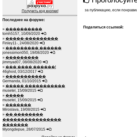
за публикацию, если понрави
Получить код кнопки!
Последнее на форуме:
Поделиться ссылкой:
»
����������
tomh5157, 10/09/2020
»
�����-���������
Finley11-, 24/08/2020
»
��������� ������
jonessimon050, 19/08/2020
»
���������
jimmyad07, 08/08/2020
»
��� ���� ������!
46ghost, 03/12/2017
»
�����������
Germanda, 01/10/2015
»
����� �����������
musetel, 15/09/2015
»
�����
musetel, 15/09/2015
»
�������
Miroslava, 19/08/2015
»
�� ��������
����������������
�������
Myongdepue, 28/07/2015