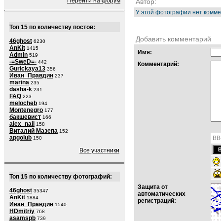
Перейти на форум
Автор:
У этой фотографии нет комме
Топ 15 по количеству постов:
Добавить комментарий
46ghost
6230
AnKit
1415
Имя:
Admin
519
-=SweD=-
442
Комментарий:
Gurickaya13
356
Иван_Правдин
237
marina
235
dasha-k
231
FAQ
223
melocheb
194
Montenegro
177
бакшевист
166
alex_nail
158
Виталий Мазепа
152
apgolub
BB
150
Все участники
Топ 15 по количеству фотографий:
Защита от
46ghost
35347
автоматических
AnKit
1884
регистраций:
Иван_Правдин
1540
HDmitriy
768
asamspb
739