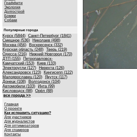
Граффити
Экология
Долгострой
Бомжи
Собаки
Популярные города
Курск (5844)
Санкт-Петербург (1841)
Смешное (536)
Николаев (498)
Москва (456)
Воскресенск (332)
Курская область (248)
Тверь (219)
Одесса (216)
Нижний Новгород (170)
ДТП (155)
Петропавловск-
Камчатский (153)
Киев (133)
Электроугли (127)
Нерехта (126)
Александровск (123)
Кингисепп (122)
Малоярославец (120)
Якутск (117)
Донецк (108)
Волгодонск (104)
Автомобили (103)
Инта (99)
Кисловодск (98)
Орёл (88)
все города >>
Главная
О проекте
Как исправить ситуацию?
Для участников
Для журналистов
Для оптимизаторов
Для спамеров
Контакты