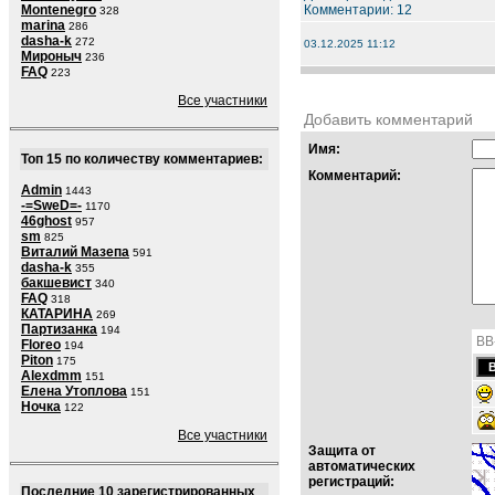
Montenegro
Комментарии: 12
328
marina
286
dasha-k
272
03.12.2025 11:12
Мироныч
236
FAQ
223
Все участники
Добавить комментарий
Имя:
Топ 15 по количеству комментариев:
Комментарий:
Admin
1443
-=SweD=-
1170
46ghost
957
sm
825
Виталий Мазепа
591
dasha-k
355
бакшевист
340
FAQ
318
КАТАРИНА
269
Партизанка
194
BB
Floreo
194
Piton
175
Alexdmm
151
Елена Утоплова
151
Ночка
122
Все участники
Защита от
автоматических
регистраций:
Последние 10 зарегистрированных