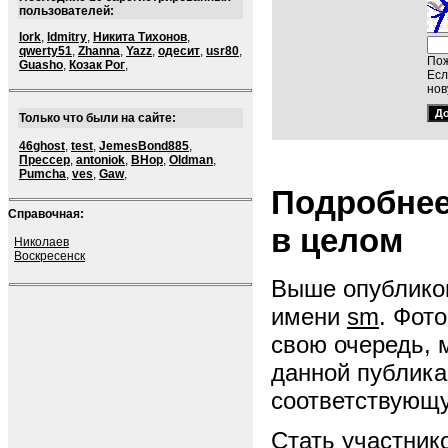
пользователей:
lork
,
ldmitry
,
Никита Тихонов
,
qwerty51
,
Zhanna
,
Yazz
,
одесит
,
usr80
,
Пож
Guasho
,
Козак Рог
,
Есл
нов
Только что были на сайте:
46ghost
,
test
,
JemesBond885
,
Прессер
,
antoniok
,
BHop
,
Oldman
,
Pumcha
,
ves
,
Gaw
,
Подробнее
Справочная:
в целом
Николаев
Воскресенск
Выше опубликов
имени
sm
. Фот
свою очередь, 
данной публика
соответствующ
Стать участник