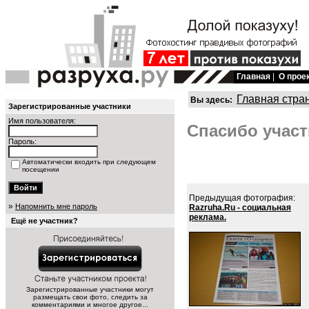
Главная
|
О прое
Главная стра
Вы здесь:
Зарегистрированные участники
Имя пользователя:
Спасибо участ
Пароль:
Автоматически входить при следующем
посещении
Предыдущая фотография:
»
Напомнить мне пароль
Razruha.Ru - социальная
реклама.
Ещё не участник?
Зарегистрированные участники могут
размещать свои фото, следить за
комментариями и многое другое...