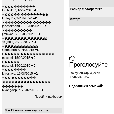
»
����������
Размер фотографии:
tomh5157, 10/09/2020
»
�����-���������
Finley11-, 24/08/2020
Автор:
»
��������� ������
jonessimon050, 19/08/2020
»
���������
jimmyad07, 08/08/2020
»
��� ���� ������!
46ghost, 03/12/2017
»
�����������
Germanda, 01/10/2015
»
����� �����������
musetel, 15/09/2015
»
�����
Проголосуйте
musetel, 15/09/2015
»
�������
за публикацию, если
Miroslava, 19/08/2015
понравилась!
»
�� ��������
����������������
Поделиться ссылкой:
�������
Myongdepue, 28/07/2015
Перейти на форум
Топ 15 по количеству постов: