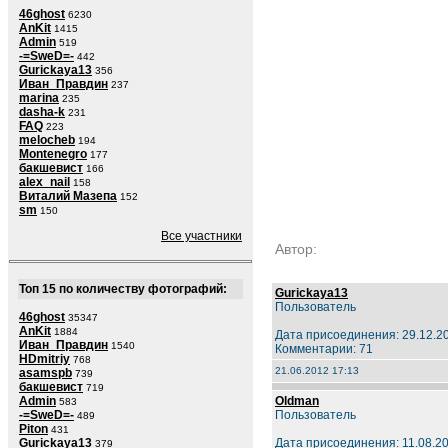
46ghost
6230
AnKit
1415
Admin
519
-=SweD=-
442
Gurickaya13
356
Иван_Правдин
237
marina
235
dasha-k
231
FAQ
223
melocheb
194
Montenegro
177
бакшевист
166
alex_nail
158
Виталий Мазепа
152
sm
150
Все участники
Автор:
Топ 15 по количеству фотографий:
Gurickaya13
Пользователь
46ghost
35347
AnKit
1884
Дата присоединения: 29.12.2
Иван_Правдин
1540
Комментарии: 71
HDmitriy
768
21.06.2012 17:13
asamspb
739
бакшевист
719
Admin
Oldman
583
-=SweD=-
Пользователь
489
Piton
431
Gurickaya13
Дата присоединения: 11.08.2
379