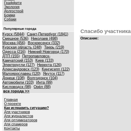
Граффити
Экология
Долгострой
Бомжи
Собаки
Популярные города
Спасибо участника
Курск (5844)
Санкт-Петербург (1841)
Смешное (536)
Николаев (498)
Описание:
Москва (456)
Воскресенск (332)
Курская область (248)
Тверь (219)
Одесса (216)
Нижний Новгород (170)
ДТП (155)
Петропавловск-
Камчатский (153)
Киев (133)
Электроугли (127)
Нерехта (126)
Александровск (123)
Кингисепп (122)
Малоярославец (120)
Якутск (117)
Донецк (108)
Волгодонск (104)
Автомобили (103)
Инта (99)
Кисловодск (98)
Орёл (88)
все города >>
Главная
О проекте
Как исправить ситуацию?
Для участников
Для журналистов
Для оптимизаторов
Для спамеров
Контакты