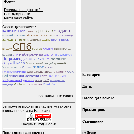
Форум
Реклама на проекте?...
Благодарности
Регламент сайта
Слова для поиска:
линия
ДЕРЕВЬЕВ
СТАДИОН
РАЗРУШЕННОЕ
принебрежение
Нижневатовск
омон
проходимцы
запчсасти
премии.
ДЫРКИ
сдать
ЕГОРЬЕВСК
СПб
виадук
ростов
Кирпич
БИЛЛБОРД
набережная
subaru
они
ДЕЛО
Прокуратура
Петрозаводская
СЕРЫЙ
Его
торфяники
Школа
Отдел
Зрительный
лицей
грязный
алкаш
Усыпальница
Стекло
ЖИВУТ
РАЗЛОМАННЫЙ
www.alligator.ucoz.ru
карлик
ЮСК
Категория:
Цой
чиновники-копрофилы
лет
ПОЧТОВЫЙ
ул.Красного Курсанта
выгодно?
пожарный
надзор
Росбалт
Тимошово
Ура-Губа
Дата:
Все ключевые слова
Слова для поиска:
Вы можете проявить участие, установив
Просмотров:
кнопку проекта на Ваш сайт:
Скачиваний:
Получить код кнопки!
Последнее на форуме:
Рейтинг: