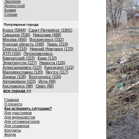
Экология
Долгострой
Бомжи
Собаки
Популярные города
Курск (5844)
Санкт-Петербург (1841)
Смешное (536)
Николаев (498)
Москва (456)
Воскресенск (332)
Курская область (248)
Тверь (219)
Одесса (216)
Нижний Новгород (170)
ДТП (155)
Петропавловск-
Камчатский (153)
Киев (133)
Электроугли (127)
Нерехта (126)
Александровск (123)
Кингисепп (122)
Малоярославец (120)
Якутск (117)
Донецк (108)
Волгодонск (104)
Автомобили (103)
Инта (99)
Кисловодск (98)
Орёл (88)
все города >>
Главная
О проекте
Как исправить ситуацию?
Для участников
Для журналистов
Для оптимизаторов
Для спамеров
Контакты
Форум