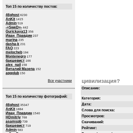
Топ 15 по количеству постов:
46ghost
6230
AnKit
1415
Admin
519
-=SweD=-
442
Gurickaya13
356
Иван_Правдин
237
marina
235
dasha-k
231
FAQ
223
melocheb
194
Montenegro
177
бакшевист
166
alex_nail
158
Виталий Мазепа
152
apgolub
150
цивилизация?
Все участники
Описание:
Топ 15 по количеству фотографий:
Категория:
Дата:
46ghost
35347
AnKit
1884
Слова для поиска:
Иван_Правдин
1540
Просмотров:
HDmitriy
768
asamspb
739
Скачиваний:
бакшевист
719
Рейтинг:
Admin
583