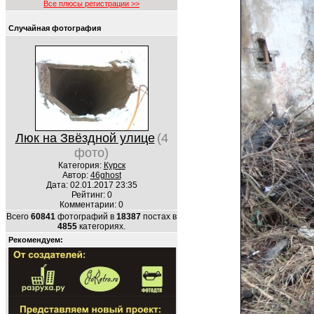
Все плюсы регистрации >>
Случайная фотография
Люк на Звёздной улице
(4
фото)
Категория:
Курск
Автор:
46ghost
Дата: 02.01.2017 23:35
Рейтинг: 0
Комментарии: 0
Всего
60841
фотографий в
18387
постах в
4855
категориях.
Рекомендуем: