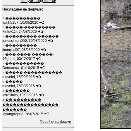
Получить код кнопки!
Последнее на форуме:
»
����������
tomh5157, 10/09/2020
»
�����-���������
Finley11-, 24/08/2020
»
��������� ������
jonessimon050, 19/08/2020
»
���������
jimmyad07, 08/08/2020
»
��� ���� ������!
46ghost, 03/12/2017
»
�����������
Germanda, 01/10/2015
»
����� �����������
musetel, 15/09/2015
»
�����
musetel, 15/09/2015
»
�������
Miroslava, 19/08/2015
»
�� ��������
����������������
�������
Myongdepue, 28/07/2015
Перейти на форум