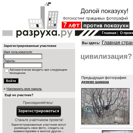
Главная
|
О прое
Главная стра
Вы здесь:
Зарегистрированные участники
Имя пользователя:
цивилизация? 
Пароль:
Автоматически входить при следующем
посещении
Предыдущая фотография:
дерево шамана
»
Напомнить мне пароль
Ещё не участник?
Зарегистрированные участники могут
размещать свои фото, следить за
комментариями и многое другое...