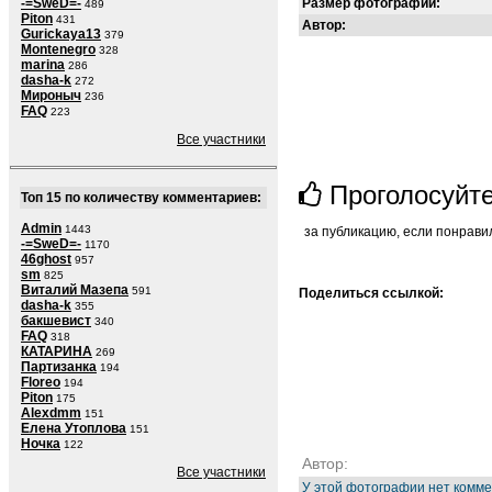
-=SweD=-
Размер фотографии:
489
Piton
431
Автор:
Gurickaya13
379
Montenegro
328
marina
286
dasha-k
272
Мироныч
236
FAQ
223
Все участники
Проголосуйт
Топ 15 по количеству комментариев:
Admin
1443
за публикацию, если понрави
-=SweD=-
1170
46ghost
957
sm
825
Виталий Мазепа
591
Поделиться ссылкой:
dasha-k
355
бакшевист
340
FAQ
318
КАТАРИНА
269
Партизанка
194
Floreo
194
Piton
175
Alexdmm
151
Елена Утоплова
151
Ночка
122
Автор:
Все участники
У этой фотографии нет комме