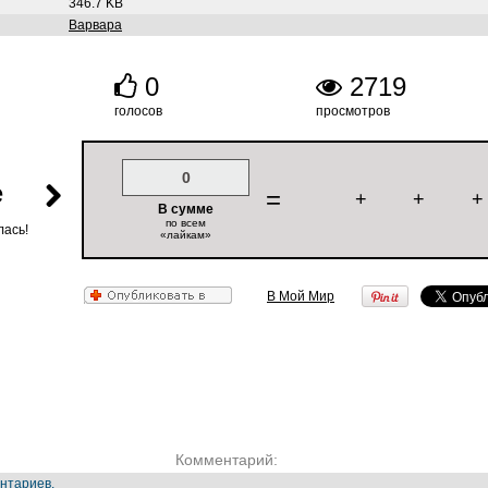
346.7 KB
Варвара
0
2719
голосов
просмотров
0
е
=
+
+
+
В сумме
по всем
лась!
«лайкам»
В Мой Мир
Комментарий:
нтариев.