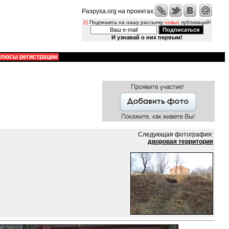
Разруха.org на проектах:
(!)
Подпишись на нашу рассылку
новых
публикаций!
И узнавай о них первым!
люсы регистрации
Следующая фотография:
дворовая территория