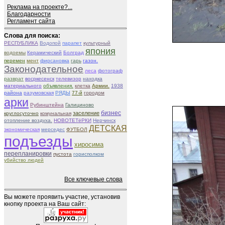
Реклама на проекте?...
Благодарности
Регламент сайта
Слова для поиска:
РЕСПУБЛИКА
Водопой
парапет
культурный
япония
водоемы
Керамический
Болград
перемен
мент
фирсановка
гарь
газон.
Законодательное
леса
фотограф
разврат
восркесенск
телевизор
находка
материального
объявления.
клетка
Армии.
1938
района
разумовская
РЯДЫ
77-й
городом
арки
Рубинштейна
Галициново
бизнес
заселение
круглосуточно
комунальная
отопление воздуха.
НОВОТЕТёРКИ
Нерчинск
ДЕТСКАЯ
экономическая
мерседес
ФУТБОЛ
подъезды
хиросима
перепланировки
пустота
горисполком
убийство людей
Все ключевые слова
Вы можете проявить участие, установив
кнопку проекта на Ваш сайт: