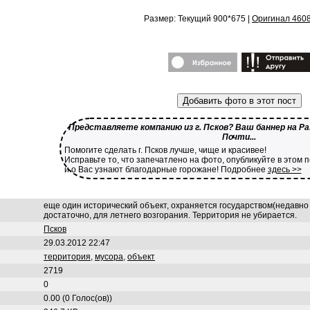
Размер: Текущий 900*675 |
Оригинал 460
Добавить фото в этот пост
Представляете компанию из г. Псков? Ваш баннер на Ра
Почти...
Помогите сделать г. Псков лучше, чище и красивее!
Исправьте то, что запечатлено на фото, опубликуйте в этом 
и о Вас узнают благодарные горожане! Подробнее
здесь >>
еще один исторический объект, охраняется государством(недавно
достаточно, для летнего возгорания. Территория не убирается.
Псков
29.03.2012 22:47
территория
,
мусора
,
объект
2719
0
0.00 (0 Голос(ов))