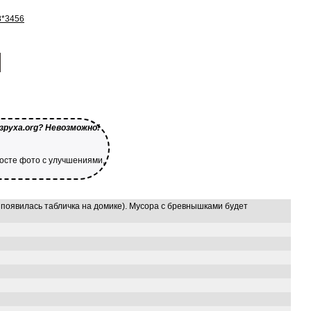
8*3456
зруха.org? Невозможно!
посте фото с улучшениями,
 появилась табличка на домике). Мусора с бревнышками будет