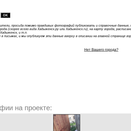
тели, просьба помимо правдивых фотографий публиковать и справочные данные, т
ода (скорее всего вида Хадыженск.ру или Хадыженск.ru), на карту города, расписа
Хадыженск, и т.п.
 письмах, и мы опубликуем эти данные вверху в описании на главной странице гор
Нет Вашего города?
фии на проекте: