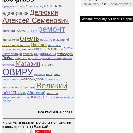
Слова для поиска:
,
Комментарии:
0
Просмотров:
25
головах-
бродяги
толчок
Сталинград
Делюкин
единоросов
Алексей Семенович
Главная страница
>
Россия
>
Крас
ремонт
-источник
СОКОЛ
Росия
отель
ТЕРМИНАЛ
образно-визуальной
Посёлок
бесхояйственность
п.Волово
ЖЭК
ПОЧТОВЫЙ
паровозы
светильник
ВИКА
мздоимство
Екатеринбург
трассы
атмосферы
Пойма
Жирекен
партия Единая Россия
ракеты
Магазин
флигиль
Это
USA
ОВИРУ
кризиса
накидано
апокалипсис
АЛЕКСАНДРОВ
безмолвие
Великий
экскременты
марш
цех
Абинский
ФОНАРЬ
СРАЧ
укололи
национального
ПРОВАЛИЛАСЬ
исполнен
пресс-
лужба
Все ключевые слова
Вы можете проявить участие, установив
кнопку проекта на Ваш сайт: