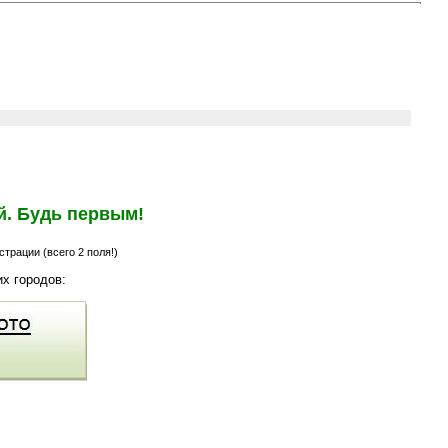
й. Будь первым!
трации (всего 2 поля!)
х городов: