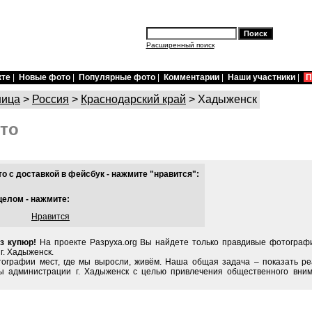
Расширенный поиск
кте
|
Новые фото
|
Популярные фото
|
Комментарии
|
Наши участники
|
П
ница
>
Россия
>
Краснодарский край
> Хадыженск
то
 с доставкой в фейсбук - нажмите "нравится":
целом - нажмите:
Нравится
з купюр!
На проекте Разруха.org Вы найдете только правдивые фотограф
г. Хадыженск.
тографии мест, где мы выросли, живём. Наша общая задача – показать ре
ы администрации г. Хадыженск с целью привлечения общественного вним