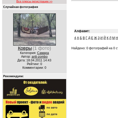
Все плюсы регистрации >>
Случайная фотография
Алфавит:
4
А
Б
В
Г
Д
Е
Ж
З
И
Й
К
Л
М
Н
Ковры
(1 фото)
Найдено: 0 фотографий на 0 ст
Категория:
Самара
Автор:
anti-zombo
Дата: 18.04.2011 14:43
Рейтинг: 0
Комментарии: 0
Рекомендуем: