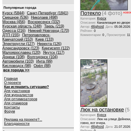
Популярные города
Потекло
(4 фото)
ново
Курск (5844)
Санкт-Петербург (1841)
Смешное (536)
Николаев (498)
Курск
Категория:
Москва (456)
Воскресенск (332)
Описание:
Канализация во дворе
Курская область (248)
Тверь (219)
46ghost
Автор:
Дата:
05.08.2026
Одесса (216)
Нижний Новгород (170)
Рейтинг:
0
ДТП (155)
Петропавловск-
,
Комментарии:
0
Просмотров:
11
Камчатский (153)
Киев (133)
Электроугли (127)
Нерехта (126)
Александровск (123)
Кингисепп (122)
Малоярославец (120)
Якутск (117)
Донецк (108)
Волгодонск (104)
Автомобили (103)
Инта (99)
Кисловодск (98)
Орёл (88)
все города >>
Главная
О проекте
Как исправить ситуацию?
Для участников
Для журналистов
Для оптимизаторов
Для спамеров
Контакты
Люк на остановке
(5
Форум
Курск
Категория:
Описание:
Люк на улице Дейнеки
Реклама на проекте?...
говно, вот вчера.
Благодарности
46ghost
Автор:
Дата:
21.07.2026
Рейтинг:
0