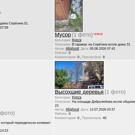
е
 дома Серёгина 51.
 07:58
Мусор
(1 фото)
новое
Курск
Категория:
Описание:
В гаражах на Серёгина возле дома 31.
46ghost
Автор:
Дата:
05.08.2026 07:42
Рейтинг:
0
,
Комментарии:
0
Просмотров:
9
Высохшие деревья
(1 фото)
Курск
Категория:
Описание:
На площади Добролюбова возле общежи
23.
46ghost
Автор:
Дата:
12.07.2026 03:37
 фото)
Рейтинг:
0
,
Комментарии:
0
Просмотров:
40
, который периодически изливает
 14:23