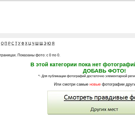
О
П
Р
С
Т
У
Ф
Х
Ц
Ч
Ш
Щ
Э
Ю
Я
раницах. Показаны фото: с 0 по 0.
В этой категории пока нет фотографи
ДОБАВЬ ФОТО!
*- Для публикации фотографий достаточно элементарной регис
Или смотри самые
новые
фотографии други