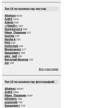
Топ 15 по количеству постов:
46ghost
6230
AnKit
1415
Admin
519
-=SweD=-
442
Gurickaya13
356
Иван_Правдин
237
marina
235
dasha-k
231
FAQ
223
melocheb
194
Montenegro
177
бакшевист
166
alex_nail
158
Виталий Мазепа
152
sm
150
Все участники
Топ 15 по количеству фотографий:
46ghost
35347
AnKit
1884
Иван_Правдин
1540
HDmitriy
768
asamspb
739
бакшевист
719