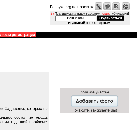
Разруха.org на проектах:
(!)
Подпишись на нашу рассылку
новых
публикаций!
И узнавай о них первым!
люсы регистрации
ии Хадыженск, которых не
альное состояние города,
ания к данной проблеме.