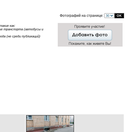
Фотографий на странице:
акие как:
ние транспорта (автобусы и
ода (не среди публикаций)