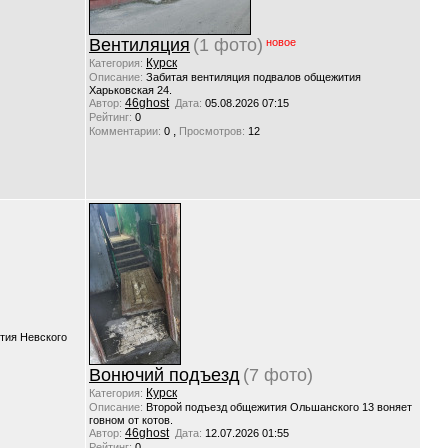
Вентиляция
(1 фото)
новое
Курск
Категория:
Описание:
Забитая вентиляция подвалов общежития
Харьковская 24.
46ghost
Автор:
Дата:
05.08.2026 07:15
Рейтинг:
0
,
Комментарии:
0
Просмотров:
12
тия Невского
Вонючий подъезд
(7 фото)
Курск
Категория:
Описание:
Второй подъезд общежития Ольшанского 13 воняет
говном от котов.
46ghost
Автор:
Дата:
12.07.2026 01:55
Рейтинг:
0