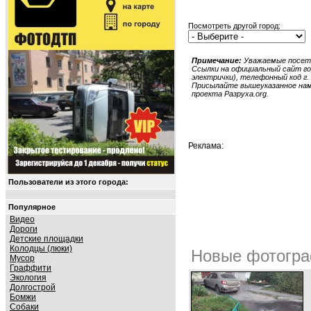
Посмотреть другой город:
Примечание:
Уважаемые посети
Ссылки на официальный сайт гор
электрички), телефонный код г. 
Присылайте вышеуказанное нам в
проекта Разруха.org.
Реклама:
Пользователи из этого города:
Популярное
Видео
Дороги
Детские площадки
Колодцы (люки)
Новые фотогра
Мусор
Граффити
Экология
Долгострой
Бомжи
Собаки