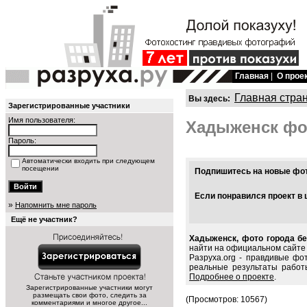
Главная
|
О прое
Главная стра
Вы здесь:
Зарегистрированные участники
Имя пользователя:
Хадыженск фо
Пароль:
Автоматически входить при следующем
посещении
Подпишитесь на новые фото
Если понравился проект в 
»
Напомнить мне пароль
Ещё не участник?
Хадыженск, фото города бе
найти на официальном сайте 
Разруха.org - правдивые фо
реальные результаты работ
Подробнее о проекте
.
Зарегистрированные участники могут
размещать свои фото, следить за
(Просмотров: 10567)
комментариями и многое другое...