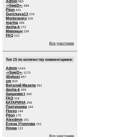
Admin
583
-=SweD=-
489
Piton
431
Gurickaya13
379
Montenegro
328
marina
286
dasha-k
272
Мироныч
236
FAQ
223
Все участники
Топ 15 по количеству комментариев:
Admin
1443
-=SweD=-
1170
46ghost
957
sm
825
Виталий Мазепа
591
dasha-k
355
бакшевист
340
FAQ
318
КАТАРИНА
269
Партизанка
194
Floreo
194
Piton
175
Alexdmm
151
Елена Утоплова
151
Ночка
122
Все участники