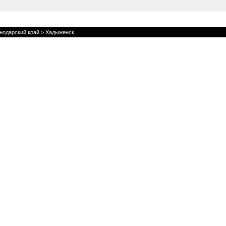
нодарский край
> Хадыженск