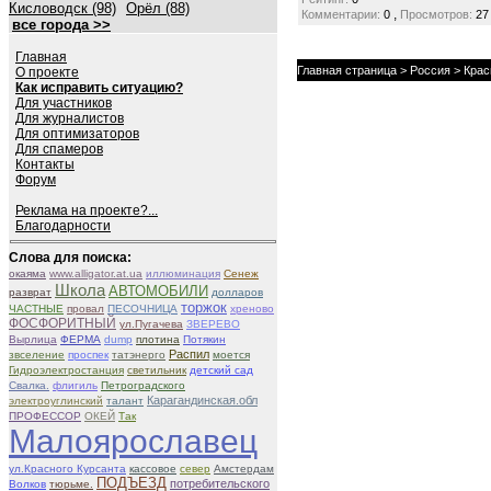
Кисловодск (98)
Орёл (88)
,
Комментарии:
0
Просмотров:
27
все города >>
Главная
Главная страница
>
Россия
>
Крас
О проекте
Как исправить ситуацию?
Для участников
Для журналистов
Для оптимизаторов
Для спамеров
Контакты
Форум
Реклама на проекте?...
Благодарности
Слова для поиска:
окаяма
www.alligator.at.ua
иллюминация
Сенеж
Школа
АВТОМОБИЛИ
разврат
долларов
торжок
ЧАСТНЫЕ
провал
ПЕСОЧНИЦА
хреново
ФОСФОРИТНЫЙ
ул.Пугачева
ЗВЕРЕВО
Вырлица
ФЕРМА
dump
плотина
Потякин
Распил
звселение
проспек
татэнерго
моется
Гидроэлектростанция
светильник
детский сад
Свалка.
флигиль
Петроградского
Карагандинская.обл
электроуглинский
талант
ПРОФЕССОР
ОКЕЙ
Так
Малоярославец
ул.Красного Курсанта
кассовое
север
Амстердам
ПОДЪЕЗД
потребительского
Волков
тюрьме.