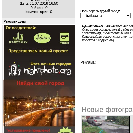
Дата: 21.07.2019 16:50
Рейтинг: 0
Посмотреть другой город:
Комментарии: 0
Рекомендуем:
Примечание:
Уважаемые посети
Ссылки на официальный сайт гор
электрички), телефонный код г. 
Присылайте вышеуказанное нам в
проекта Разруха.org.
Реклама:
Новые фотогра