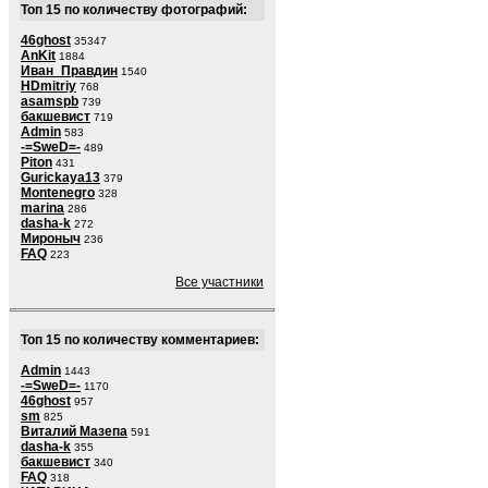
Топ 15 по количеству фотографий:
46ghost
35347
AnKit
1884
Иван_Правдин
1540
HDmitriy
768
asamspb
739
бакшевист
719
Admin
583
-=SweD=-
489
Piton
431
Gurickaya13
379
Montenegro
328
marina
286
dasha-k
272
Мироныч
236
FAQ
223
Все участники
Топ 15 по количеству комментариев:
Admin
1443
-=SweD=-
1170
46ghost
957
sm
825
Виталий Мазепа
591
dasha-k
355
бакшевист
340
FAQ
318