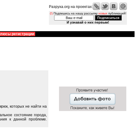
Разруха.org на проектах:
(!)
Подпишись на нашу рассылку
новых
публикаций!
И узнавай о них первым!
люсы регистрации
рюк, которых не найти на
альное состояние города,
ания к данной проблеме.