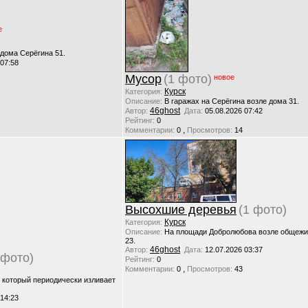
е
 дома Серёгина 51.
 07:58
Мусор
(1 фото)
новое
Курск
Категория:
Описание:
В гаражах на Серёгина возле дома 31.
46ghost
Автор:
Дата:
05.08.2026 07:42
Рейтинг:
0
,
Комментарии:
0
Просмотров:
14
Высохшие деревья
(1 фото)
Курск
Категория:
Описание:
На площади Добролюбова возле общежи
23.
46ghost
Автор:
Дата:
12.07.2026 03:37
 фото)
Рейтинг:
0
,
Комментарии:
0
Просмотров:
43
, который периодически изливает
 14:23