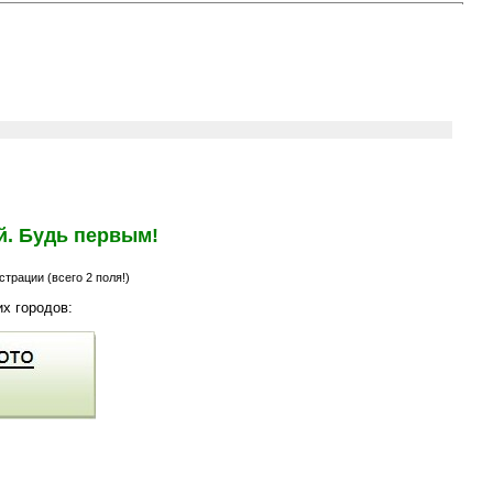
й. Будь первым!
трации (всего 2 поля!)
х городов: