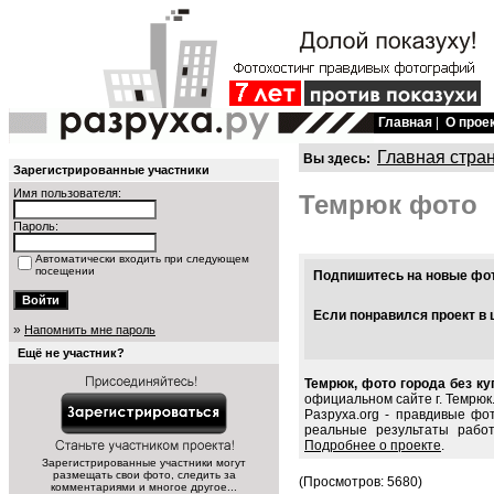
Главная
|
О прое
Главная стра
Вы здесь:
Зарегистрированные участники
Имя пользователя:
Темрюк фото
Пароль:
Автоматически входить при следующем
посещении
Подпишитесь на новые фото
Если понравился проект в 
»
Напомнить мне пароль
Ещё не участник?
Темрюк, фото города без ку
официальном сайте г. Темрюк
Разруха.org - правдивые фо
реальные результаты рабо
Подробнее о проекте
.
Зарегистрированные участники могут
размещать свои фото, следить за
(Просмотров: 5680)
комментариями и многое другое...