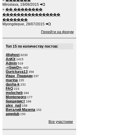
»
�������
Miroslava, 19/08/2015
»
�� ��������
����������������
�������
Myongdepue, 28/07/2015
Перейти на форум
Топ 15 по количеству постов:
46ghost
6230
AnKit
1415
Admin
519
-=SweD=-
442
Gurickaya13
356
Иван_Правдин
237
marina
235
dasha-k
231
FAQ
223
melocheb
194
Montenegro
177
бакшевист
166
alex_nail
158
Виталий Мазепа
152
apgolub
150
Все участники