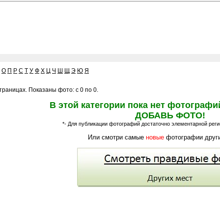
О
П
Р
С
Т
У
Ф
Х
Ц
Ч
Ш
Щ
Э
Ю
Я
раницах. Показаны фото: с 0 по 0.
В этой категории пока нет фотографи
ДОБАВЬ ФОТО!
*- Для публикации фотографий достаточно элементарной регис
Или смотри самые
новые
фотографии други