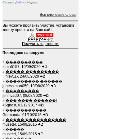
Cersanit
Дублин
Надым
Все ключевые слова
Вы можете проявить участие, установив
кнопку проекта на Ваш сайт:
Получить код кнопки!
Последнее на форуме:
»
����������
tomh5157, 10/09/2020
»
�����-���������
Finley11-, 24/08/2020
»
��������� ������
jonessimon050, 19/08/2020
»
���������
jimmyad07, 08/08/2020
»
��� ���� ������!
46ghost, 03/12/2017
»
�����������
Germanda, 01/10/2015
»
����� �����������
musetel, 15/09/2015
»
�����
musetel, 15/09/2015