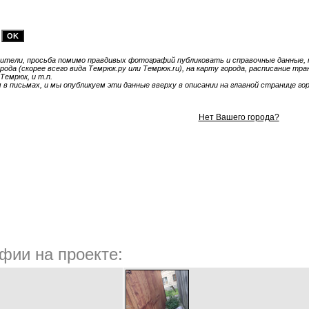
тели, просьба помимо правдивых фотографий публиковать и справочные данные, т
ода (скорее всего вида Темрюк.ру или Темрюк.ru), на карту города, расписание тр
Темрюк, и т.п.
 письмах, и мы опубликуем эти данные вверху в описании на главной странице гор
Нет Вашего города?
фии на проекте: