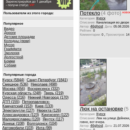
Потекло
(4 фото)
ново
Пользователи из этого города:
Курск
Категория:
Описание:
Канализация во дворе
Популярное
46ghost
Автор:
Дата:
05.08.2026
Видео
Рейтинг:
0
Дороги
,
Комментарии:
0
Просмотров:
14
Детские площадки
Колодцы (люки)
Мусор
Граффити
Экология
Долгострой
Бомжи
Собаки
Популярные города
Курск (5844)
Санкт-Петербург (1841)
Смешное (536)
Николаев (498)
Москва (456)
Воскресенск (332)
Курская область (248)
Тверь (219)
Одесса (216)
Нижний Новгород (170)
ДТП (155)
Петропавловск-
Камчатский (153)
Киев (133)
Люк на остановке
(5
Электроугли (127)
Нерехта (126)
Курск
Категория:
Александровск (123)
Кингисепп (122)
Описание:
Люк на улице Дейнеки
Малоярославец (120)
Якутск (117)
говно, вот вчера.
Донецк (108)
Волгодонск (104)
46ghost
Автор:
Дата:
21.07.2026
Автомобили (103)
Инта (99)
Рейтинг:
0