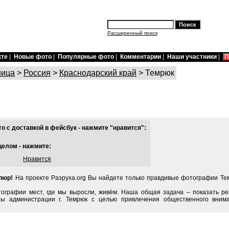
Расширенный поиск
кте
|
Новые фото
|
Популярные фото
|
Комментарии
|
Наши участники
|
П
ница
>
Россия
>
Краснодарский край
> Темрюк
 с доставкой в фейсбук - нажмите "нравится":
целом - нажмите:
Нравится
пюр!
На проекте Разруха.org Вы найдете только правдивые фотографии Тем
.
тографии мест, где мы выросли, живём. Наша общая задача – показать ре
ты администрации г. Темрюк с целью привлечения общественного вним