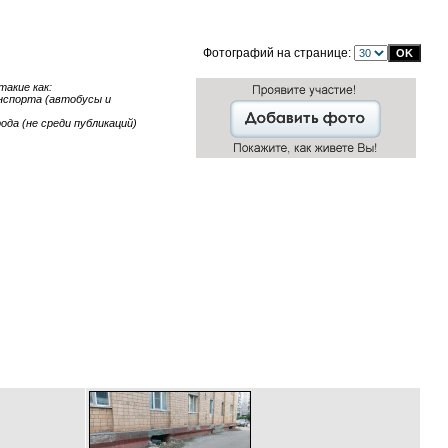
Фотографий на странице:
акие как:
анспорта (автобусы и
ода (не среди публикаций)