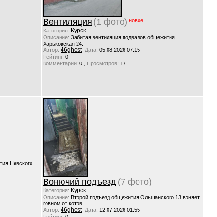
Вентиляция
(1 фото)
новое
Курск
Категория:
Описание:
Забитая вентиляция подвалов общежития
Харьковская 24.
46ghost
Автор:
Дата:
05.08.2026 07:15
Рейтинг:
0
,
Комментарии:
0
Просмотров:
17
тия Невского
Вонючий подъезд
(7 фото)
Курск
Категория:
Описание:
Второй подъезд общежития Ольшанского 13 воняет
говном от котов.
46ghost
Автор:
Дата:
12.07.2026 01:55
Рейтинг:
0