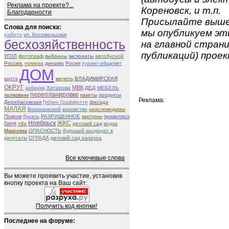
Реклама на проекте?...
Кореновск, и т.п.
Благодарности
Присылайте вышеу
Слова для поиска:
мы опубликуем эти
работа
ул. Косомольская
бесхозяйственность
на главной страни
публикаций) проек
УГОЛ
фотограф
выбоины
экспонаты
автобусной
Россия.
номера
динамо
Росия
туалет-общепит
ДОМ
карта
мечеть
ВЛАДИМИРСКАЯ
ОКРУГ
МВК
кабинка
Хитарова
ДЕД
МЕБЕЛЬ
перепланировке
полковник
пакеты
продукты
Реклама:
Дерибасовская
Губкин Граффитти
фасада
МАЛАЯ
Воронежской
воровство
неисповедимы
Покров
бухать
РАЗРУШЕННОЕ
картины
приволжск
ЖКС
баня
Ноябрьск
тбо
детский сад
водка
Макеевка
ОПАСНОСТЬ
будущий кандидат в
депутаты
ОГРАДА
детский сад разруха
Все ключевые слова
Вы можете проявить участие, установив
кнопку проекта на Ваш сайт:
Получить код кнопки!
Последнее на форуме: