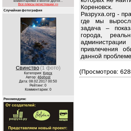
комментариями и многое другое...
Все плюсы регистрации >>
Кореновск.
Случайная фотография
Разруха.org - п
где мы выросл
задача – показ
города, реаль
администрации
привлечения об
данной проблем
Свинство
(1 фото)
(Просмотров: 628
Категория:
Курск
Автор:
46ghost
Дата: 08.02.2017 00:50
Рейтинг: 0
Комментарии: 0
Рекомендуем: