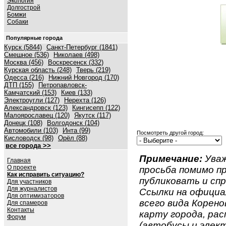
Экология
Долгострой
Бомжи
Собаки
Популярные города
Курск (5844)
Санкт-Петербург (1841)
Смешное (536)
Николаев (498)
Москва (456)
Воскресенск (332)
Курская область (248)
Тверь (219)
Одесса (216)
Нижний Новгород (170)
ДТП (155)
Петропавловск-
Камчатский (153)
Киев (133)
Электроугли (127)
Нерехта (126)
Александровск (123)
Кингисепп (122)
Малоярославец (120)
Якутск (117)
Донецк (108)
Волгодонск (104)
Автомобили (103)
Инта (99)
Посмотреть другой город:
Кисловодск (98)
Орёл (88)
все города >>
Примечание:
Уваж
Главная
О проекте
просьба помимо 
Как исправить ситуацию?
публиковать и спр
Для участников
Для журналистов
Ссылки на официа
Для оптимизаторов
всего вида Коренов
Для спамеров
Контакты
карту города, ра
Форум
(автобусы и элект