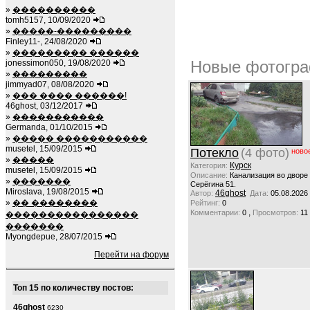
»
����������
tomh5157, 10/09/2020
»
�����-���������
Finley11-, 24/08/2020
»
��������� ������
Новые фотогра
jonessimon050, 19/08/2020
»
���������
jimmyad07, 08/08/2020
»
��� ���� ������!
46ghost, 03/12/2017
»
�����������
Germanda, 01/10/2015
»
����� �����������
musetel, 15/09/2015
Потекло
(4 фото)
ново
»
�����
Курск
Категория:
musetel, 15/09/2015
Описание:
Канализация во дворе
»
�������
Серёгина 51.
Miroslava, 19/08/2015
46ghost
Автор:
Дата:
05.08.2026
»
�� ��������
Рейтинг:
0
,
Комментарии:
0
Просмотров:
11
����������������
�������
Myongdepue, 28/07/2015
Перейти на форум
Топ 15 по количеству постов:
46ghost
6230