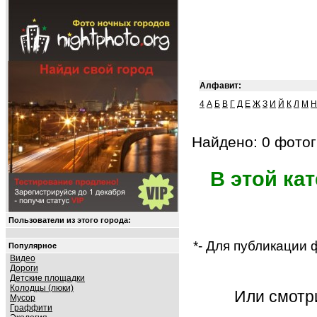
Алфавит:
4
А
Б
В
Г
Д
Е
Ж
З
И
Й
К
Л
М
Н
Найдено: 0 фотог
В этой ка
Пользователи из этого города:
*- Для публикации
Популярное
Видео
Дороги
Детские площадки
Колодцы (люки)
Или смот
Мусор
Граффити