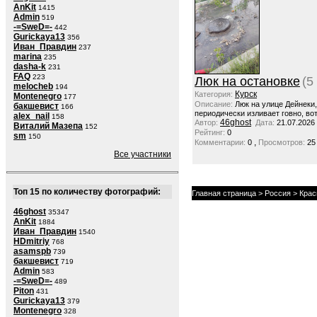
AnKit
1415
Admin
519
-=SweD=-
442
Gurickaya13
356
Иван_Правдин
237
marina
235
dasha-k
231
FAQ
223
Люк на остановке
(5
melocheb
194
Курск
Категория:
Montenegro
177
Описание:
Люк на улице Дейнеки
бакшевист
166
периодически изливает говно, вот
alex_nail
158
46ghost
Автор:
Дата:
21.07.2026
Виталий Мазепа
152
Рейтинг:
0
sm
150
,
Комментарии:
0
Просмотров:
25
Все участники
Топ 15 по количеству фотографий:
Главная страница
>
Россия
>
Крас
46ghost
35347
AnKit
1884
Иван_Правдин
1540
HDmitriy
768
asamspb
739
бакшевист
719
Admin
583
-=SweD=-
489
Piton
431
Gurickaya13
379
Montenegro
328