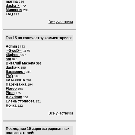
marina
286
dasha-k
272
Мироныч
236
FAQ
223
Все участники
Топ 15 по количеству комментариев:
Admin
1443
-=SweD=-
1170
46ghost
957
sm
825
Виталий Мазепа
591
dasha-k
355
бакшевист
340
FAQ
318
КАТАРИНА
269
Партизанка
194
Floreo
194
Piton
175
Alexdmm
151
Елена Утоплова
151
Ночка
122
Все участники
Последние 10 зарегистрированных
пользователей: