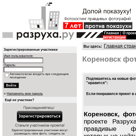
Главная
|
О прое
регистрации
Главная стра
Вы здесь:
Зарегистрированные участники
Имя пользователя:
Кореновск фо
Пароль:
Автоматически входить при следующем
посещении
Подпишитесь на новые фот
"нравится":
»
Напомнить мне пароль
Если понравился проект в 
Ещё не участник?
Кореновск, фот
проекте Разрух
правдивые фо
Зарегистрированные участники могут
размещать свои фото, следить за
которых не найт