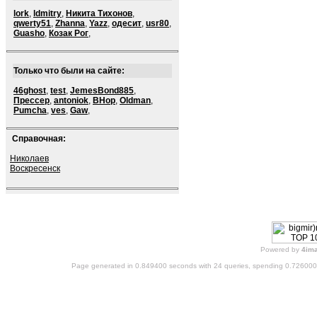
lork
,
ldmitry
,
Никита Тихонов
,
qwerty51
,
Zhanna
,
Yazz
,
одесит
,
usr80
,
Guasho
,
Козак Рог
,
Только что были на сайте:
46ghost
,
test
,
JemesBond885
,
Прессер
,
antoniok
,
BHop
,
Oldman
,
Pumcha
,
ves
,
Gaw
,
Справочная:
Николаев
Воскресенск
Powered by
4im
Page generated in 0.849400 seconds with 24 queries, spending 0.72600