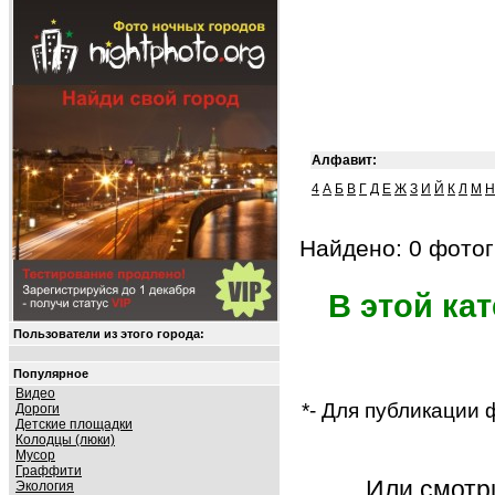
Алфавит:
4
А
Б
В
Г
Д
Е
Ж
З
И
Й
К
Л
М
Н
Найдено: 0 фотог
В этой ка
Пользователи из этого города:
Популярное
Видео
*- Для публикации
Дороги
Детские площадки
Колодцы (люки)
Мусор
Граффити
Или смот
Экология