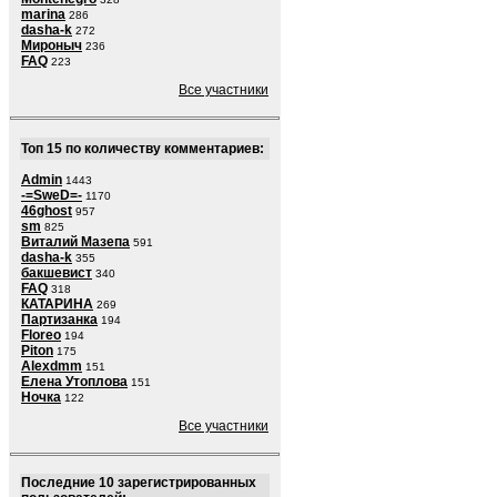
marina
286
dasha-k
272
Мироныч
236
FAQ
223
Все участники
Топ 15 по количеству комментариев:
Admin
1443
-=SweD=-
1170
46ghost
957
sm
825
Виталий Мазепа
591
dasha-k
355
бакшевист
340
FAQ
318
КАТАРИНА
269
Партизанка
194
Floreo
194
Piton
175
Alexdmm
151
Елена Утоплова
151
Ночка
122
Все участники
Последние 10 зарегистрированных