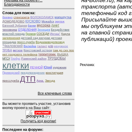
на-Волге.ru), на к
Реклама на проекте?...
Благодарности
транспорта (авто
телефонный код г.
Слова для поиска:
маршрутка
бревно
стенгазета
ВОЛОКОЛАМСК
Присылайте вышеу
КУСКОВО
ДОМОДЕДОВО
Можайск
экипаж
мы опубликуем эти
мусорка
Евгений Зубарев
банки
ЛИФТ
чиновника
ОТДЕЛЕНИЯ
Зенищев
Бездействие
на главной страни
властей города
Громов
СОСЕДИ
Ингаш"
Карла
публикаций) проек
загрязнения
детский сад рисунки детская
площадка
пресс-лужба
Водникиводопровод
"Чкаловский
Вилюйка
талант
р/ф
ненужное
ТРУБА
ветхое
Крестовский остров
там до сих пор
территории.
нет гоодского телефона
ВЫШКА
ТРУЩОБЫ
МГСУ
Глобус
Раменский район
клетки
Реклама:
Юрий
РЕЧНОЙ
художник
Приморский
предупреждение
конституция
ДТП
пресслужба
Арка.
Звезда
Все ключевые слова
Вы можете проявить участие, установив
кнопку проекта на Ваш сайт:
Получить код кнопки!
Последнее на форуме: