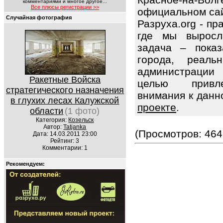
комментариями и многое другое...
Все плюсы регистрации >>
официальном сай
Случайная фотография
Разруха.org - п
где мы выросл
задача – показ
города, реаль
администрации
Ракетные Войска
целью привле
стратегического назначения
внимания к данн
в глухих лесах Калужской
проекте
.
области
(1 фото)
Категория:
Козельск
Автор:
Tatjanka
(Просмотров: 464
Дата: 14.03.2011 23:00
Рейтинг: 3
Комментарии: 1
Рекомендуем: