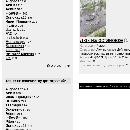
46ghost
6230
AnKit
1415
Admin
519
-=SweD=-
442
Gurickaya13
356
Иван_Правдин
237
marina
235
dasha-k
231
FAQ
223
melocheb
194
Люк на остановке
(5
Montenegro
177
Курск
бакшевист
Категория:
166
alex_nail
Описание:
Люк на улице Дейнеки
158
периодически изливает говно, вот
Виталий Мазепа
152
46ghost
Автор:
Дата:
21.07.2026
sm
150
Рейтинг:
0
,
Все участники
Комментарии:
0
Просмотров:
25
Топ 15 по количеству фотографий:
Главная страница
>
Россия
>
Кост
46ghost
35347
AnKit
1884
Иван_Правдин
1540
HDmitriy
768
asamspb
739
бакшевист
719
Admin
583
-=SweD=-
489
Piton
431
Gurickaya13
379
Montenegro
328