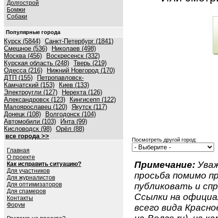
Долгострой
Бомжи
Собаки
Популярные города
Курск (5844)
Санкт-Петербург (1841)
Смешное (536)
Николаев (498)
Москва (456)
Воскресенск (332)
Курская область (248)
Тверь (219)
Одесса (216)
Нижний Новгород (170)
ДТП (155)
Петропавловск-
Камчатский (153)
Киев (133)
Электроугли (127)
Нерехта (126)
Александровск (123)
Кингисепп (122)
Малоярославец (120)
Якутск (117)
Донецк (108)
Волгодонск (104)
Автомобили (103)
Инта (99)
Кисловодск (98)
Орёл (88)
все города >>
Посмотреть другой город:
Главная
О проекте
Примечание:
Уваж
Как исправить ситуацию?
Для участников
просьба помимо 
Для журналистов
Для оптимизаторов
публиковать и спр
Для спамеров
Ссылки на официа
Контакты
Форум
всего вида Красно