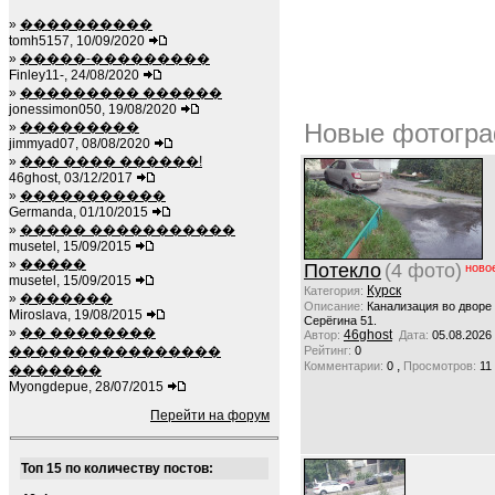
»
����������
tomh5157, 10/09/2020
»
�����-���������
Finley11-, 24/08/2020
»
��������� ������
jonessimon050, 19/08/2020
Новые фотогра
»
���������
jimmyad07, 08/08/2020
»
��� ���� ������!
46ghost, 03/12/2017
»
�����������
Germanda, 01/10/2015
»
����� �����������
musetel, 15/09/2015
»
�����
Потекло
(4 фото)
ново
musetel, 15/09/2015
Курск
Категория:
»
�������
Описание:
Канализация во дворе
Miroslava, 19/08/2015
Серёгина 51.
»
�� ��������
46ghost
Автор:
Дата:
05.08.2026
����������������
Рейтинг:
0
,
Комментарии:
0
Просмотров:
11
�������
Myongdepue, 28/07/2015
Перейти на форум
Топ 15 по количеству постов: