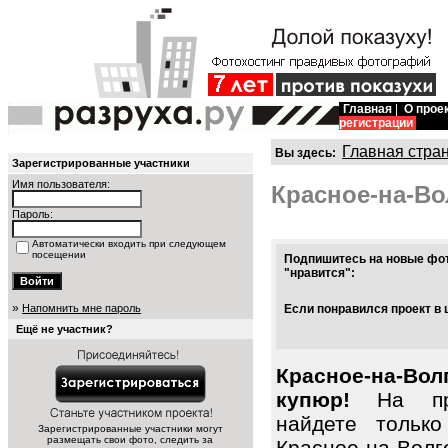
Главная
|
О прое
регистрации
Главная стра
Вы здесь:
Зарегистрированные участники
Имя пользователя:
Красное-на-Во
Пароль:
Автоматически входить при следующем
посещении
Подпишитесь на новые фот
"нравится":
»
Напомнить мне пароль
Если понравился проект в 
Ещё не участник?
Красное-на-Во
купюр!
На про
найдете тольк
Зарегистрированные участники могут
размещать свои фото, следить за
Красное-на-Вол